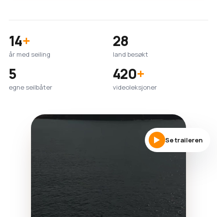
14
+
28
år med seiling
land besøkt
5
420
+
egne seilbåter
videoleksjoner
Se traileren