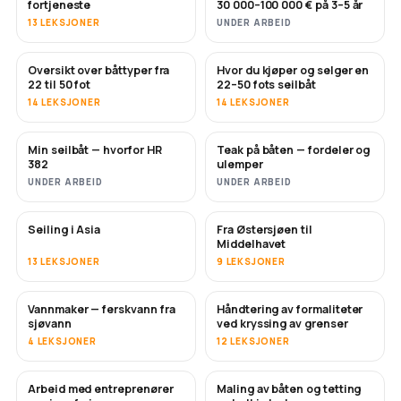
fortjeneste
30 000–100 000 € på 3–5 år
13 LEKSJONER
UNDER ARBEID
Oversikt over båttyper fra
Hvor du kjøper og selger en
SNART
SNART
22 til 50 fot
22–50 fots seilbåt
14 LEKSJONER
14 LEKSJONER
Min seilbåt — hvorfor HR
Teak på båten — fordeler og
SNART
SNART
382
ulemper
UNDER ARBEID
UNDER ARBEID
Seiling i Asia
Fra Østersjøen til
SNART
SNART
Middelhavet
13 LEKSJONER
9 LEKSJONER
Vannmaker — ferskvann fra
Håndtering av formaliteter
SNART
sjøvann
ved kryssing av grenser
4 LEKSJONER
12 LEKSJONER
Arbeid med entreprenører
Maling av båten og tetting
SNART
SNART