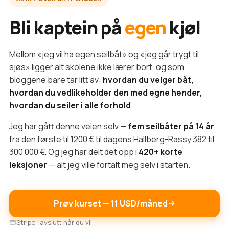
Bli kaptein på
egen
kjøl
Mellom «jeg vil ha egen seilbåt» og «jeg går trygt til
sjøs» ligger alt skolene ikke lærer bort, og som
bloggene bare tar litt av:
hvordan du velger båt,
hvordan du vedlikeholder den med egne hender,
hvordan du seiler i alle forhold
.
Jeg har gått denne veien selv —
fem seilbåter på 14 år
,
fra den første til 1200 € til dagens Hallberg-Rassy 382 til
300 000 €. Og jeg har delt det opp i
420+ korte
leksjoner
— alt jeg ville fortalt meg selv i starten.
Prøv kurset — 11 USD/måned
Stripe · avslutt når du vil