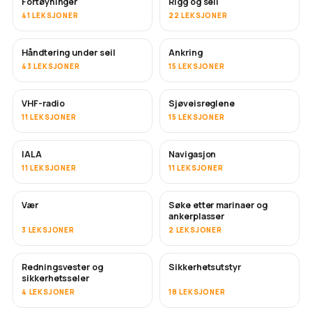
Fortøyninger
Rigg og seil
41 LEKSJONER
22 LEKSJONER
Håndtering under seil
Ankring
43 LEKSJONER
15 LEKSJONER
VHF-radio
Sjøveisreglene
11 LEKSJONER
15 LEKSJONER
IALA
Navigasjon
11 LEKSJONER
11 LEKSJONER
Vær
Søke etter marinaer og
ankerplasser
3 LEKSJONER
2 LEKSJONER
Redningsvester og
Sikkerhetsutstyr
sikkerhetsseler
4 LEKSJONER
18 LEKSJONER