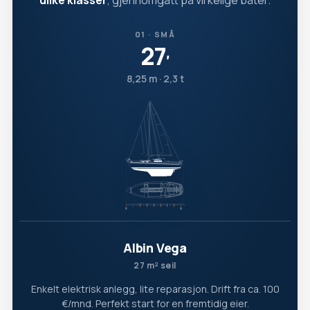
ulike klasser
, gjennomgått på virkelige båter.
01 · SMÅ
27
′
8,25 m · 2,3 t
Albin Vega
27 m² seil
Enkelt elektrisk anlegg, lite reparasjon. Drift fra ca. 100
€/mnd. Perfekt start for en fremtidig eier.