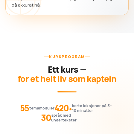
på akkurat nå.
KURSPROGRAM
Ett kurs —
for et helt liv som kaptein
55
420
korte leksjoner på 3–
+
temamoduler
10 minutter
30
språk med
undertekster