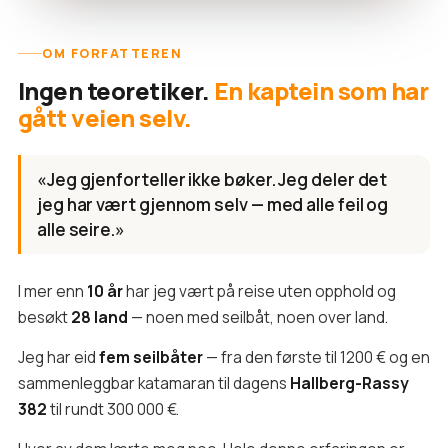
OM FORFATTEREN
Ingen teoretiker.
En kaptein som har
gått veien selv.
«Jeg gjenforteller ikke bøker. Jeg deler det
jeg har vært gjennom selv — med alle feil og
alle seire.»
I mer enn
10 år
har jeg vært på reise uten opphold og
besøkt
28 land
— noen med seilbåt, noen over land.
Jeg har eid
fem seilbåter
— fra den første til 1200 € og en
sammenleggbar katamaran til dagens
Hallberg-Rassy
382
til rundt 300 000 €.