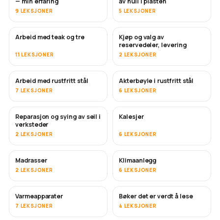
— min erfaring
av hull i plasten
9 LEKSJONER
5 LEKSJONER
Arbeid med teak og tre
Kjøp og valg av
SNART
reservedeler, levering
11 LEKSJONER
2 LEKSJONER
Arbeid med rustfritt stål
Akterbøyle i rustfritt stål
SNART
7 LEKSJONER
6 LEKSJONER
Reparasjon og sying av seil i
Kalesjer
SNART
verksteder
2 LEKSJONER
6 LEKSJONER
Madrasser
Klimaanlegg
SNART
2 LEKSJONER
6 LEKSJONER
Varmeapparater
Bøker det er verdt å lese
SNART
SNART
7 LEKSJONER
4 LEKSJONER