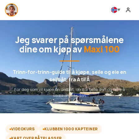
Jeg svarer på spørsmålene
dine om kjøp av
Maxi 100
Trinn-for-trinn-guide til å kjøpe, seile og eie en
seilbåt, fra A til Å
For deg som vil kjøpe en seilbåt, lære å seile den og lære å
vedlikeholde den
VIDEOKURS
KLUBBEN 1000 KAPTEINER
KART OVER BÅTPLASSER