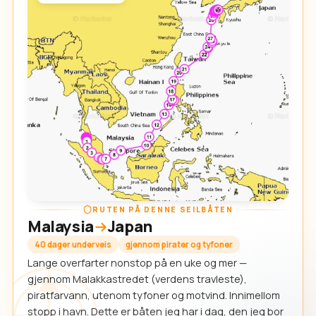
RUTEN PÅ DENNE SEILBÅTEN
Malaysia
Japan
40 dager underveis
gjennom pirater og tyfoner
Lange overfarter nonstop på en uke og mer —
gjennom Malakkastredet (verdens travleste),
piratfarvann, utenom tyfoner og motvind. Innimellom
stopp i havn. Dette er båten jeg har i dag, den jeg bor