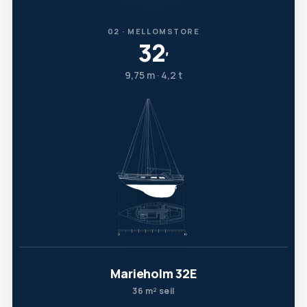
02 · MELLOMSTORE
32
′
9,75 m · 4,2 t
Marieholm 32E
36 m² seil