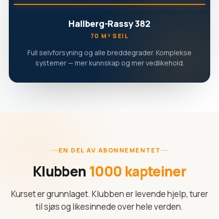
Hallberg-Rassy 382
70 M² SEIL
Full selvforsyning og alle breddegrader. Komplekse
systemer — mer kunnskap og mer vedlikehold.
EN DEL AV ABONNEMENTET
Klubben
1000 kapteiner
Kurset er grunnlaget. Klubben er levende hjelp, turer
til sjøs og likesinnede over hele verden.