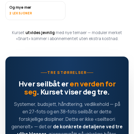
Og mye mer
SNART
2 LEKSJONER
Kurset
utvides jevnlig
med nye temaer — moduler merket
«Snart» kommer i abonnementet uten ekstra kostnad.
TRE STØRRELSER
Hver seilbåt er
en verden for
seg
. Kurset viser deg tre.
Systemer, budsjett, håndtering, vedlikehold — på
en 27-fots og en 38-fots seilbåt er dette
forskjellige disipliner. Dette er ikke «seilteori
generelt» — det er
de konkrete detaljene ved tre