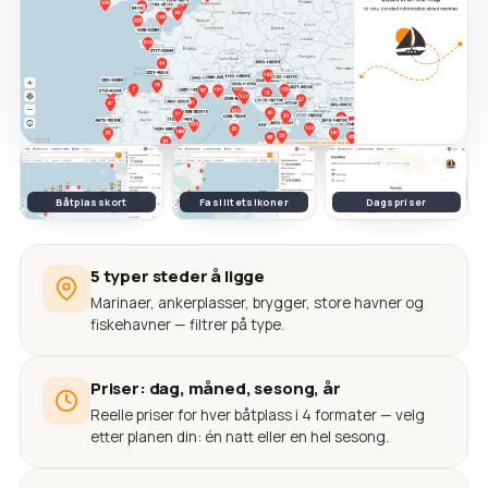
Båtplasskort
Fasilitetsikoner
Dagspriser
5 typer steder å ligge
Marinaer, ankerplasser, brygger, store havner og
fiskehavner — filtrer på type.
Priser: dag, måned, sesong, år
Reelle priser for hver båtplass i 4 formater — velg
etter planen din: én natt eller en hel sesong.