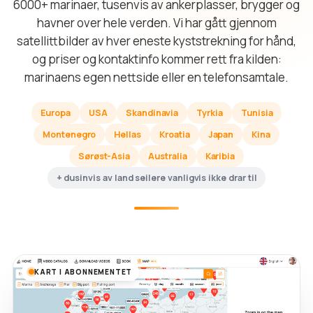
6000+ marinaer, tusenvis av ankerplasser, brygger og
havner over hele verden. Vi har gått gjennom
satellittbilder av hver eneste kyststrekning for hånd,
og priser og kontaktinfo kommer rett fra kilden:
marinaens egen nettside eller en telefonsamtale.
Europa
USA
Skandinavia
Tyrkia
Tunisia
Montenegro
Hellas
Kroatia
Japan
Kina
Sørøst-Asia
Australia
Karibia
+ dusinvis av land seilere vanligvis ikke drar til
KART I ABONNEMENTET