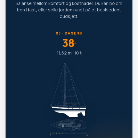
Balanse mellom komfort og kostnader. Du kan bo om
bord fast, eller seile jorden rundt på et beskjedent
budsjett.
03 · DAGENS
38
′
11,62 m · 10 t