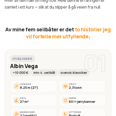
Hver av dem lærte meg noe. Hele denne erfaringen er
samlet i ett kurs — slik at du slipper å gå veien fra null.
Av mine fem seilbåter er det
to historier jeg
vil fortelle mer utfyllende
.
01
TIDLIGERE
Albin Vega
~10 000 €
min 4. seilbåt
svensk klassiker
LENGDE
VEKT
8,25 m (27′)
2,3 tonn
SEIL
VANN
27 m²
60 l + jerrykanner
MANNSKAP
STYRING
2 (opptil 4)
Rorkult