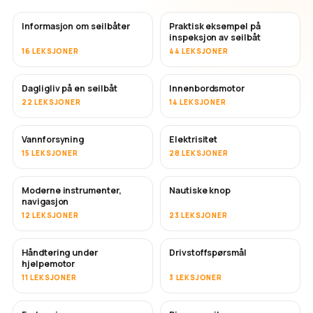
Informasjon om seilbåter
Praktisk eksempel på
inspeksjon av seilbåt
16 LEKSJONER
44 LEKSJONER
Dagligliv på en seilbåt
Innenbordsmotor
22 LEKSJONER
14 LEKSJONER
Vannforsyning
Elektrisitet
15 LEKSJONER
28 LEKSJONER
Moderne instrumenter,
Nautiske knop
navigasjon
12 LEKSJONER
23 LEKSJONER
Håndtering under
Drivstoffspørsmål
hjelpemotor
11 LEKSJONER
3 LEKSJONER