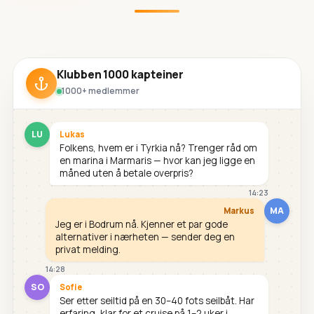
Klubben 1000 kapteiner
1000+ medlemmer
LU
Lukas
Folkens, hvem er i Tyrkia nå? Trenger råd om
en marina i Marmaris — hvor kan jeg ligge en
måned uten å betale overpris?
14:23
MA
Markus
Jeg er i Bodrum nå. Kjenner et par gode
alternativer i nærheten — sender deg en
privat melding.
14:28
SO
Sofie
Ser etter seiltid på en 30–40 fots seilbåt. Har
erfaring, klar for et cruise på 1–2 uker i