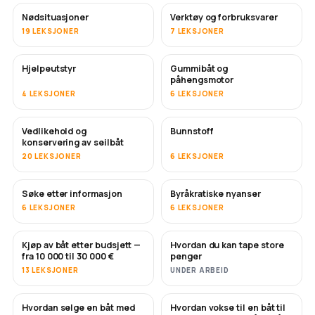
Nødsituasjoner
Verktøy og forbruksvarer
19 LEKSJONER
7 LEKSJONER
Hjelpeutstyr
Gummibåt og
påhengsmotor
4 LEKSJONER
6 LEKSJONER
Vedlikehold og
Bunnstoff
SNART
konservering av seilbåt
20 LEKSJONER
6 LEKSJONER
Søke etter informasjon
Byråkratiske nyanser
6 LEKSJONER
6 LEKSJONER
Kjøp av båt etter budsjett —
Hvordan du kan tape store
SNART
SNART
fra 10 000 til 30 000 €
penger
13 LEKSJONER
UNDER ARBEID
Hvordan selge en båt med
Hvordan vokse til en båt til
NYTT
NYTT