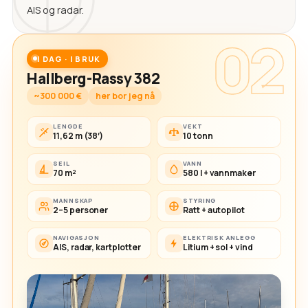
AIS og radar.
02
I DAG · I BRUK
Hallberg-Rassy 382
~300 000 €
her bor jeg nå
LENGDE
VEKT
11,62 m (38′)
10 tonn
SEIL
VANN
70 m²
580 l + vannmaker
MANNSKAP
STYRING
2–5 personer
Ratt + autopilot
NAVIGASJON
ELEKTRISK ANLEGG
AIS, radar, kartplotter
Litium + sol + vind