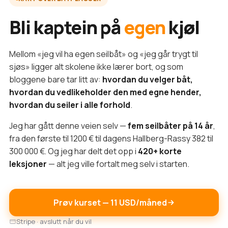
Bli kaptein på
egen
kjøl
Mellom «jeg vil ha egen seilbåt» og «jeg går trygt til
sjøs» ligger alt skolene ikke lærer bort, og som
bloggene bare tar litt av:
hvordan du velger båt,
hvordan du vedlikeholder den med egne hender,
hvordan du seiler i alle forhold
.
Jeg har gått denne veien selv —
fem seilbåter på 14 år
,
fra den første til 1200 € til dagens Hallberg-Rassy 382 til
300 000 €. Og jeg har delt det opp i
420+ korte
leksjoner
— alt jeg ville fortalt meg selv i starten.
Prøv kurset — 11 USD/måned
Stripe · avslutt når du vil