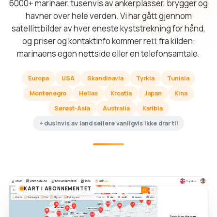
6000+ marinaer, tusenvis av ankerplasser, brygger og
havner over hele verden. Vi har gått gjennom
satellittbilder av hver eneste kyststrekning for hånd,
og priser og kontaktinfo kommer rett fra kilden:
marinaens egen nettside eller en telefonsamtale.
Europa
USA
Skandinavia
Tyrkia
Tunisia
Montenegro
Hellas
Kroatia
Japan
Kina
Sørøst-Asia
Australia
Karibia
+ dusinvis av land seilere vanligvis ikke drar til
KART I ABONNEMENTET