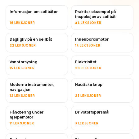
Informasjon om seilbåter
Praktisk eksempel på
inspeksjon av seilbåt
16 LEKSJONER
44 LEKSJONER
Dagligliv på en seilbåt
Innenbordsmotor
22 LEKSJONER
14 LEKSJONER
Vannforsyning
Elektrisitet
15 LEKSJONER
28 LEKSJONER
Moderne instrumenter,
Nautiske knop
navigasjon
12 LEKSJONER
23 LEKSJONER
Håndtering under
Drivstoffspørsmål
hjelpemotor
11 LEKSJONER
3 LEKSJONER