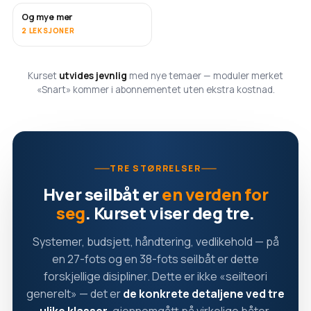
Og mye mer
SNART
2 LEKSJONER
Kurset
utvides jevnlig
med nye temaer — moduler merket
«Snart» kommer i abonnementet uten ekstra kostnad.
TRE STØRRELSER
Hver seilbåt er
en verden for
seg
. Kurset viser deg tre.
Systemer, budsjett, håndtering, vedlikehold — på
en 27-fots og en 38-fots seilbåt er dette
forskjellige disipliner. Dette er ikke «seilteori
generelt» — det er
de konkrete detaljene ved tre