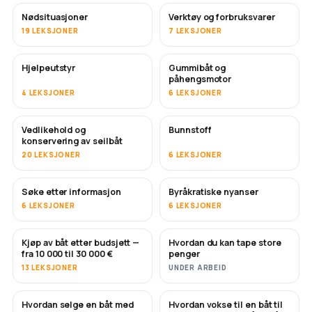
Nødsituasjoner
Verktøy og forbruksvarer
19 LEKSJONER
7 LEKSJONER
Hjelpeutstyr
Gummibåt og
påhengsmotor
4 LEKSJONER
6 LEKSJONER
Vedlikehold og
Bunnstoff
SNART
konservering av seilbåt
20 LEKSJONER
6 LEKSJONER
Søke etter informasjon
Byråkratiske nyanser
6 LEKSJONER
6 LEKSJONER
Kjøp av båt etter budsjett —
Hvordan du kan tape store
SNART
SNART
fra 10 000 til 30 000 €
penger
13 LEKSJONER
UNDER ARBEID
Hvordan selge en båt med
Hvordan vokse til en båt til
NYTT
NYTT