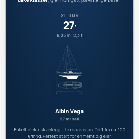
ulike klasser
, gjennomgått på virkelige båter.
01 · SMÅ
27
′
8,25 m · 2,3 t
Albin Vega
27 m² seil
Enkelt elektrisk anlegg, lite reparasjon. Drift fra ca. 100
€/mnd. Perfekt start for en fremtidig eier.