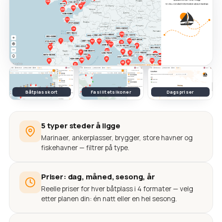
Båtplasskort
Fasilitetsikoner
Dagspriser
5 typer steder å ligge
Marinaer, ankerplasser, brygger, store havner og
fiskehavner — filtrer på type.
Priser: dag, måned, sesong, år
Reelle priser for hver båtplass i 4 formater — velg
etter planen din: én natt eller en hel sesong.