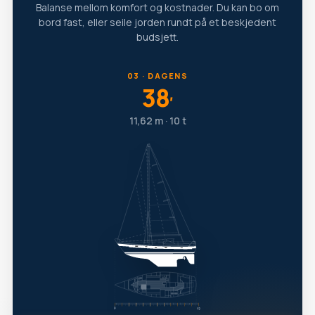
Balanse mellom komfort og kostnader. Du kan bo om
bord fast, eller seile jorden rundt på et beskjedent
budsjett.
03 · DAGENS
38
′
11,62 m · 10 t