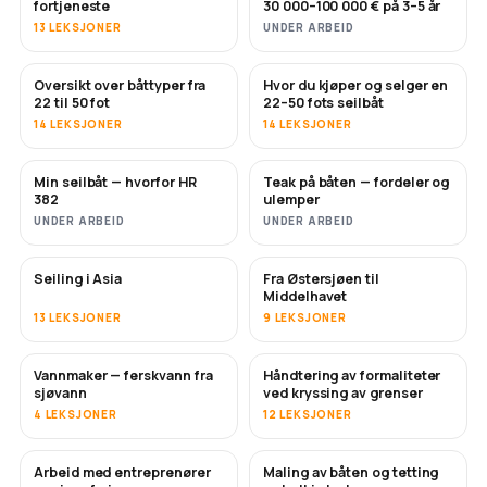
fortjeneste
30 000–100 000 € på 3–5 år
13 LEKSJONER
UNDER ARBEID
Oversikt over båttyper fra
Hvor du kjøper og selger en
SNART
SNART
22 til 50 fot
22–50 fots seilbåt
14 LEKSJONER
14 LEKSJONER
Min seilbåt — hvorfor HR
Teak på båten — fordeler og
SNART
SNART
382
ulemper
UNDER ARBEID
UNDER ARBEID
Seiling i Asia
Fra Østersjøen til
SNART
SNART
Middelhavet
13 LEKSJONER
9 LEKSJONER
Vannmaker — ferskvann fra
Håndtering av formaliteter
SNART
sjøvann
ved kryssing av grenser
4 LEKSJONER
12 LEKSJONER
Arbeid med entreprenører
Maling av båten og tetting
SNART
SNART