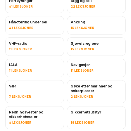
Fortøyninger
Rigg og seil
41 LEKSJONER
22 LEKSJONER
Håndtering under seil
Ankring
43 LEKSJONER
15 LEKSJONER
VHF-radio
Sjøveisreglene
11 LEKSJONER
15 LEKSJONER
IALA
Navigasjon
11 LEKSJONER
11 LEKSJONER
Vær
Søke etter marinaer og
ankerplasser
3 LEKSJONER
2 LEKSJONER
Redningsvester og
Sikkerhetsutstyr
sikkerhetsseler
4 LEKSJONER
18 LEKSJONER