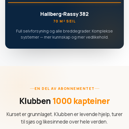
Hallberg-Rassy 382
70 M² SEIL
Full selvforsyning og alle breddegrader. Komplekse
systemer — mer kunnskap og mer vedlikehold.
EN DEL AV ABONNEMENTET
Klubben
1000 kapteiner
Kurset er grunnlaget. Klubben er levende hjelp, turer
til sjøs og likesinnede over hele verden.