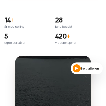
14
+
28
år med seiling
land besøkt
5
420
+
egne seilbåter
videoleksjoner
Se traileren