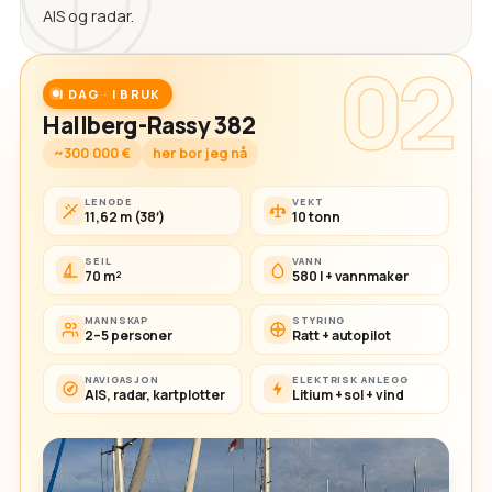
AIS og radar.
02
I DAG · I BRUK
Hallberg-Rassy 382
~300 000 €
her bor jeg nå
LENGDE
VEKT
11,62 m (38′)
10 tonn
SEIL
VANN
70 m²
580 l + vannmaker
MANNSKAP
STYRING
2–5 personer
Ratt + autopilot
NAVIGASJON
ELEKTRISK ANLEGG
AIS, radar, kartplotter
Litium + sol + vind