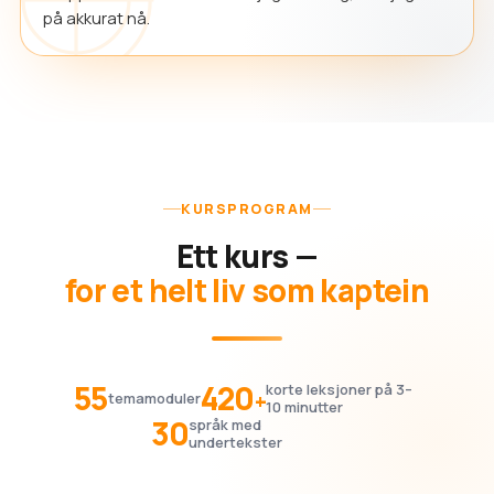
på akkurat nå.
KURSPROGRAM
Ett kurs —
for et helt liv som kaptein
55
420
korte leksjoner på 3–
+
temamoduler
10 minutter
30
språk med
undertekster