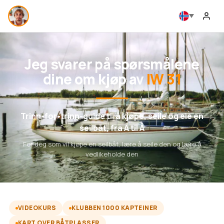
Jeg svarer på spørsmålene
dine om kjøp av
IW 31
Trinn-for-trinn-guide til å kjøpe, seile og eie en
seilbåt, fra A til Å
For deg som vil kjøpe en seilbåt, lære å seile den og lære å
vedlikeholde den
VIDEOKURS
KLUBBEN 1000 KAPTEINER
KART OVER BÅTPLASSER