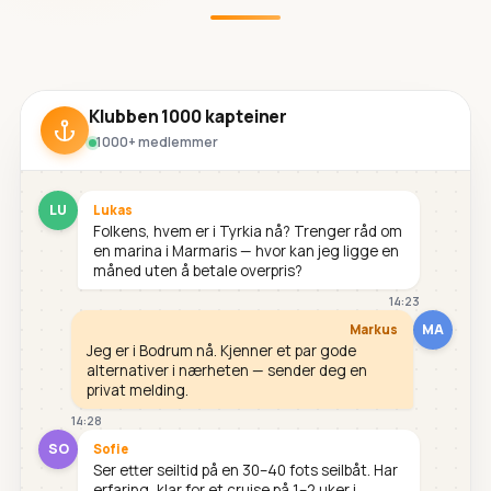
Klubben 1000 kapteiner
1000+ medlemmer
LU
Lukas
Folkens, hvem er i Tyrkia nå? Trenger råd om
en marina i Marmaris — hvor kan jeg ligge en
måned uten å betale overpris?
14:23
MA
Markus
Jeg er i Bodrum nå. Kjenner et par gode
alternativer i nærheten — sender deg en
privat melding.
14:28
SO
Sofie
Ser etter seiltid på en 30–40 fots seilbåt. Har
erfaring, klar for et cruise på 1–2 uker i