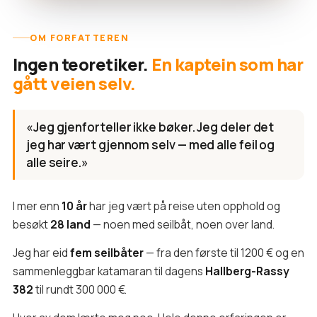
OM FORFATTEREN
Ingen teoretiker.
En kaptein som har
gått veien selv.
«Jeg gjenforteller ikke bøker. Jeg deler det
jeg har vært gjennom selv — med alle feil og
alle seire.»
I mer enn
10 år
har jeg vært på reise uten opphold og
besøkt
28 land
— noen med seilbåt, noen over land.
Jeg har eid
fem seilbåter
— fra den første til 1200 € og en
sammenleggbar katamaran til dagens
Hallberg-Rassy
382
til rundt 300 000 €.