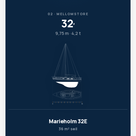
02 · MELLOMSTORE
32
′
9,75 m · 4,2 t
Marieholm 32E
36 m² seil