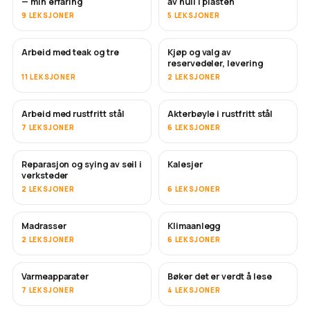
— min erfaring
av hull i plasten
9 LEKSJONER
5 LEKSJONER
Arbeid med teak og tre
Kjøp og valg av
SNART
reservedeler, levering
11 LEKSJONER
2 LEKSJONER
Arbeid med rustfritt stål
Akterbøyle i rustfritt stål
SNART
7 LEKSJONER
6 LEKSJONER
Reparasjon og sying av seil i
Kalesjer
SNART
verksteder
2 LEKSJONER
6 LEKSJONER
Madrasser
Klimaanlegg
SNART
2 LEKSJONER
6 LEKSJONER
Varmeapparater
Bøker det er verdt å lese
SNART
SNART
7 LEKSJONER
4 LEKSJONER