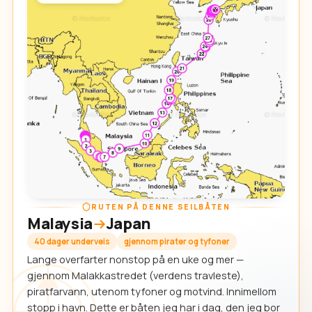
RUTEN PÅ DENNE SEILBÅTEN
Malaysia
Japan
40 dager underveis
gjennom pirater og tyfoner
Lange overfarter nonstop på en uke og mer —
gjennom Malakkastredet (verdens travleste),
piratfarvann, utenom tyfoner og motvind. Innimellom
stopp i havn. Dette er båten jeg har i dag, den jeg bor