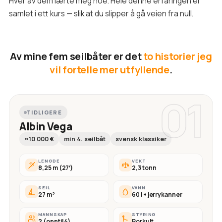
Hver av dem lærte meg noe. Hele denne erfaringen er
samlet i ett kurs — slik at du slipper å gå veien fra null.
Av mine fem seilbåter er det
to historier jeg
vil fortelle mer utfyllende
.
01
TIDLIGERE
Albin Vega
~10 000 €
min 4. seilbåt
svensk klassiker
LENGDE
VEKT
8,25 m (27′)
2,3 tonn
SEIL
VANN
27 m²
60 l + jerrykanner
MANNSKAP
STYRING
2 (opptil 4)
Rorkult