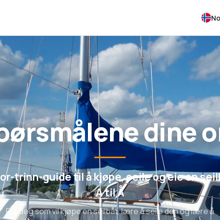
No
spørsmålene dine 
or-trinn-guide til å kjøpe, seile og eie en seil
A til Å
For deg som vil kjøpe en seilbåt, lære å seile den og lære å