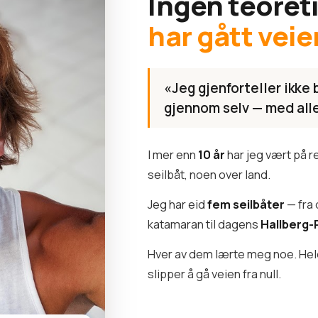
Ingen teoret
har gått veie
«Jeg gjenforteller ikke 
gjennom selv — med alle 
I mer enn
10 år
har jeg vært på 
seilbåt, noen over land.
Jeg har eid
fem seilbåter
— fra 
katamaran til dagens
Hallberg-
Hver av dem lærte meg noe. Hele 
slipper å gå veien fra null.