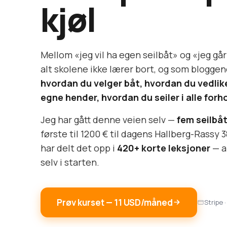
kjøl
Mellom «jeg vil ha egen seilbåt» og «jeg går t
alt skolene ikke lærer bort, og som bloggene 
hvordan du velger båt, hvordan du vedli
egne hender, hvordan du seiler i alle forh
Jeg har gått denne veien selv —
fem seilbåt
første til 1200 € til dagens Hallberg-Rassy 3
har delt det opp i
420+ korte leksjoner
— al
selv i starten.
Prøv kurset — 11 USD/måned
Stripe ·