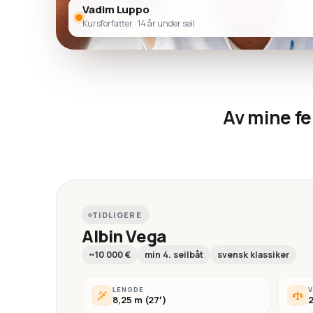
Vadim Luppo
Kursforfatter · 14 år under seil
Av mine fe
TIDLIGERE
Albin Vega
~10 000 €
min 4. seilbåt
svensk klassiker
LENGDE
8,25 m (27′)
2