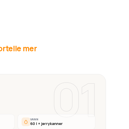
fortelle mer
01
VANN
60 l + jerrykanner