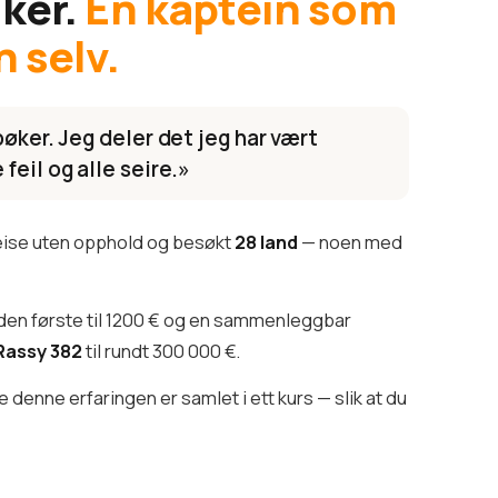
iker.
En kaptein som
n selv.
bøker. Jeg deler det jeg har vært
feil og alle seire.»
reise uten opphold og besøkt
28 land
— noen med
den første til 1200 € og en sammenleggbar
Rassy 382
til rundt 300 000 €.
denne erfaringen er samlet i ett kurs — slik at du