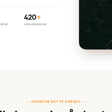
420
+
båter
videoleksjoner
HVORFOR DETTE KURSET