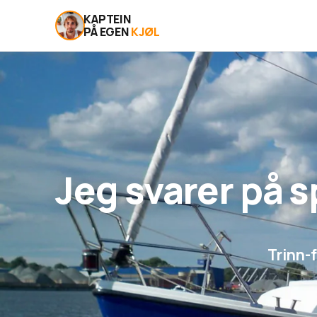
KAPTEIN
PÅ EGEN
KJØL
Jeg svarer på 
Trinn-f