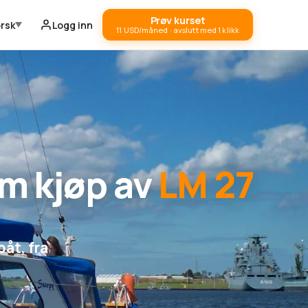
Prøv kurset
rsk
Logg inn
11 USD/måned · avslutt med 1 klikk
om kjøp av
LM 27
båt, fra