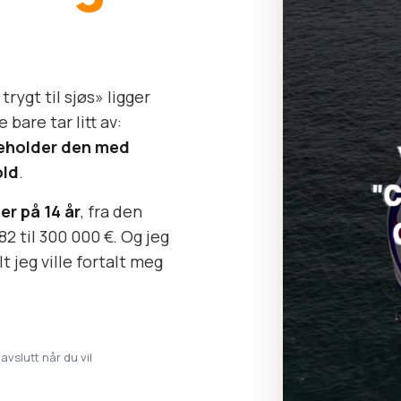
rygt til sjøs» ligger
bare tar litt av:
keholder den med
old
.
er på 14 år
, fra den
82 til 300 000 €. Og jeg
t jeg ville fortalt meg
 avslutt når du vil