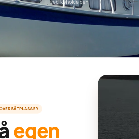
vedlikeholde den
 OVER BÅTPLASSER
på
egen