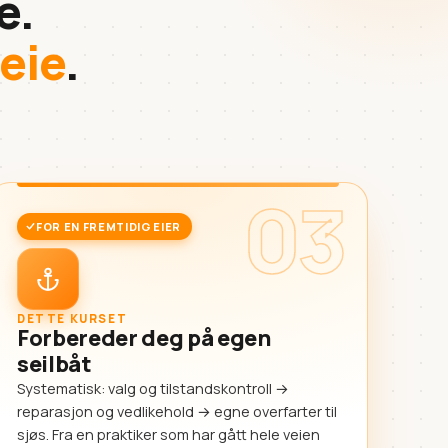
e.
 eie
.
03
FOR EN FREMTIDIG EIER
DETTE KURSET
Forbereder deg på egen
seilbåt
Systematisk: valg og tilstandskontroll →
reparasjon og vedlikehold → egne overfarter til
sjøs. Fra en praktiker som har gått hele veien