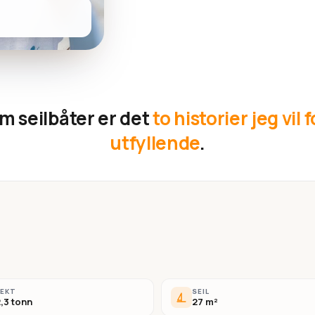
m seilbåter er det
to historier jeg vil 
utfyllende
.
VEKT
SEIL
,3 tonn
27 m²