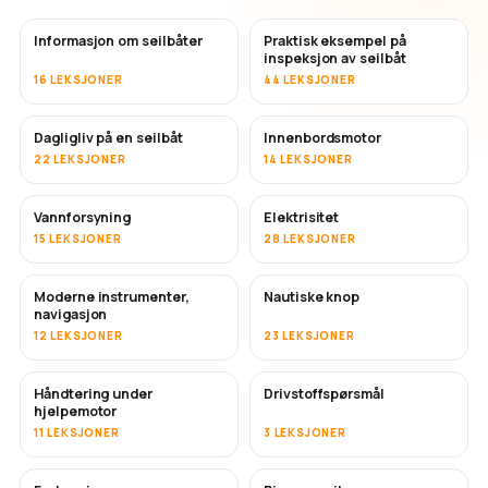
Informasjon om seilbåter
Praktisk eksempel på
inspeksjon av seilbåt
16 LEKSJONER
44 LEKSJONER
Dagligliv på en seilbåt
Innenbordsmotor
22 LEKSJONER
14 LEKSJONER
Vannforsyning
Elektrisitet
15 LEKSJONER
28 LEKSJONER
Moderne instrumenter,
Nautiske knop
navigasjon
12 LEKSJONER
23 LEKSJONER
Håndtering under
Drivstoffspørsmål
hjelpemotor
11 LEKSJONER
3 LEKSJONER