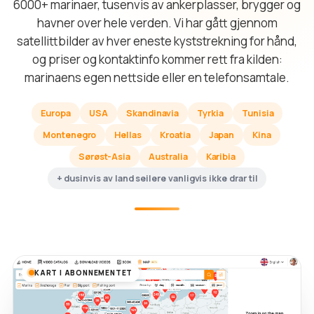
6000+ marinaer, tusenvis av ankerplasser, brygger og
havner over hele verden. Vi har gått gjennom
satellittbilder av hver eneste kyststrekning for hånd,
og priser og kontaktinfo kommer rett fra kilden:
marinaens egen nettside eller en telefonsamtale.
Europa
USA
Skandinavia
Tyrkia
Tunisia
Montenegro
Hellas
Kroatia
Japan
Kina
Sørøst-Asia
Australia
Karibia
+ dusinvis av land seilere vanligvis ikke drar til
KART I ABONNEMENTET