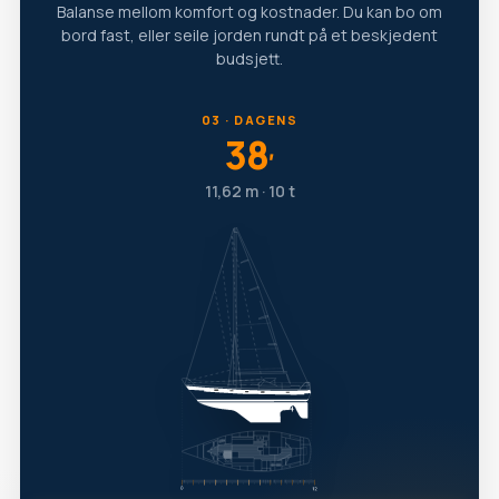
Balanse mellom komfort og kostnader. Du kan bo om
bord fast, eller seile jorden rundt på et beskjedent
budsjett.
03 · DAGENS
38
′
11,62 m · 10 t