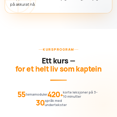
på akkurat nå.
KURSPROGRAM
Ett kurs —
for et helt liv som kaptein
55
420
korte leksjoner på 3–
+
temamoduler
10 minutter
30
språk med
undertekster