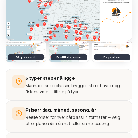
Båtplasskort
Fasilitetsikoner
Dagspriser
5 typer steder å ligge
Marinaer, ankerplasser, brygger, store havner og
fiskehavner — filtrer på type.
Priser: dag, måned, sesong, år
Reelle priser for hver båtplass i 4 formater — velg
etter planen din: én natt eller en hel sesong.