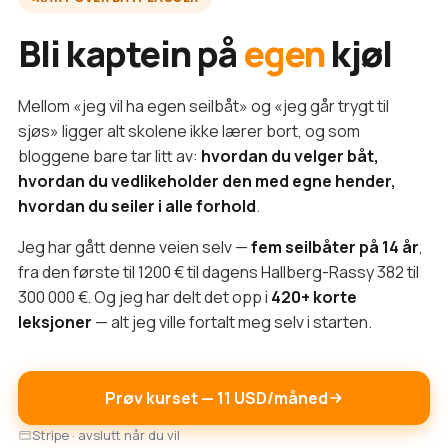
Bli kaptein på
egen
kjøl
Mellom «jeg vil ha egen seilbåt» og «jeg går trygt til
sjøs» ligger alt skolene ikke lærer bort, og som
bloggene bare tar litt av:
hvordan du velger båt,
hvordan du vedlikeholder den med egne hender,
hvordan du seiler i alle forhold
.
Jeg har gått denne veien selv —
fem seilbåter på 14 år
,
fra den første til 1200 € til dagens Hallberg-Rassy 382 til
300 000 €. Og jeg har delt det opp i
420+ korte
leksjoner
— alt jeg ville fortalt meg selv i starten.
Prøv kurset — 11 USD/måned
Stripe · avslutt når du vil