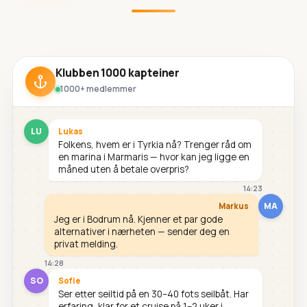
Klubben 1000 kapteiner
1000+ medlemmer
LU
Lukas
Folkens, hvem er i Tyrkia nå? Trenger råd om
en marina i Marmaris — hvor kan jeg ligge en
måned uten å betale overpris?
14:23
MA
Markus
Jeg er i Bodrum nå. Kjenner et par gode
alternativer i nærheten — sender deg en
privat melding.
14:28
SO
Sofie
Ser etter seiltid på en 30–40 fots seilbåt. Har
erfaring, klar for et cruise på 1–2 uker i