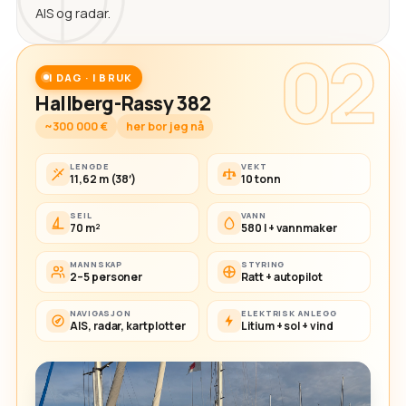
AIS og radar.
02
I DAG · I BRUK
Hallberg-Rassy 382
~300 000 €
her bor jeg nå
LENGDE
VEKT
11,62 m (38′)
10 tonn
SEIL
VANN
70 m²
580 l + vannmaker
MANNSKAP
STYRING
2–5 personer
Ratt + autopilot
NAVIGASJON
ELEKTRISK ANLEGG
AIS, radar, kartplotter
Litium + sol + vind