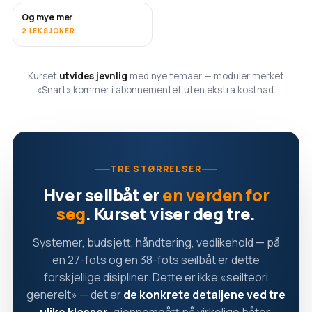
Og mye mer
SNART
2 LEKSJONER
Kurset
utvides jevnlig
med nye temaer — moduler merket
«Snart» kommer i abonnementet uten ekstra kostnad.
TRE STØRRELSER
Hver seilbåt er
en verden for
seg
. Kurset viser deg tre.
Systemer, budsjett, håndtering, vedlikehold — på
en 27-fots og en 38-fots seilbåt er dette
forskjellige disipliner. Dette er ikke «seilteori
generelt» — det er
de konkrete detaljene ved tre