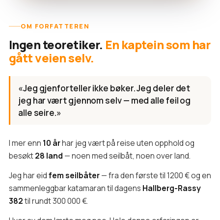
OM FORFATTEREN
Ingen teoretiker.
En kaptein som har
gått veien selv.
«Jeg gjenforteller ikke bøker. Jeg deler det
jeg har vært gjennom selv — med alle feil og
alle seire.»
I mer enn
10 år
har jeg vært på reise uten opphold og
besøkt
28 land
— noen med seilbåt, noen over land.
Jeg har eid
fem seilbåter
— fra den første til 1200 € og en
sammenleggbar katamaran til dagens
Hallberg-Rassy
382
til rundt 300 000 €.