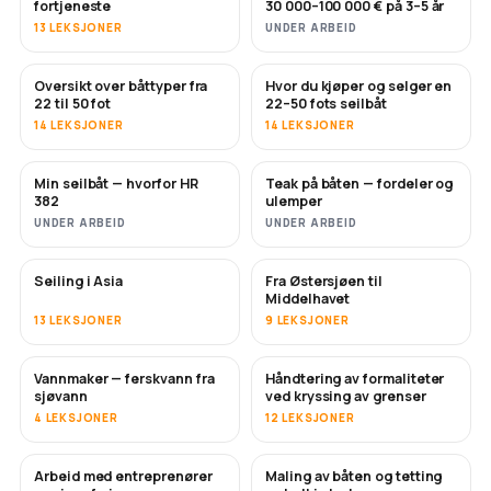
fortjeneste
30 000–100 000 € på 3–5 år
13 LEKSJONER
UNDER ARBEID
Oversikt over båttyper fra
Hvor du kjøper og selger en
SNART
SNART
22 til 50 fot
22–50 fots seilbåt
14 LEKSJONER
14 LEKSJONER
Min seilbåt — hvorfor HR
Teak på båten — fordeler og
SNART
SNART
382
ulemper
UNDER ARBEID
UNDER ARBEID
Seiling i Asia
Fra Østersjøen til
SNART
SNART
Middelhavet
13 LEKSJONER
9 LEKSJONER
Vannmaker — ferskvann fra
Håndtering av formaliteter
SNART
sjøvann
ved kryssing av grenser
4 LEKSJONER
12 LEKSJONER
Arbeid med entreprenører
Maling av båten og tetting
SNART
SNART