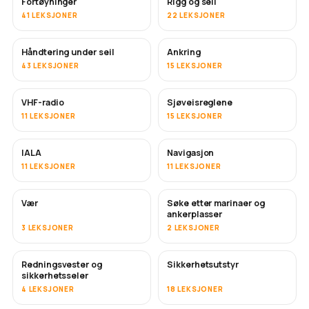
Fortøyninger
Rigg og seil
41 LEKSJONER
22 LEKSJONER
Håndtering under seil
Ankring
43 LEKSJONER
15 LEKSJONER
VHF-radio
Sjøveisreglene
11 LEKSJONER
15 LEKSJONER
IALA
Navigasjon
11 LEKSJONER
11 LEKSJONER
Vær
Søke etter marinaer og
ankerplasser
3 LEKSJONER
2 LEKSJONER
Redningsvester og
Sikkerhetsutstyr
sikkerhetsseler
4 LEKSJONER
18 LEKSJONER