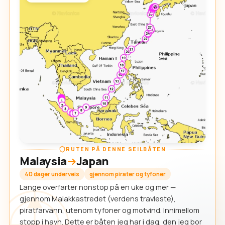
RUTEN PÅ DENNE SEILBÅTEN
Malaysia
Japan
40 dager underveis
gjennom pirater og tyfoner
Lange overfarter nonstop på en uke og mer —
gjennom Malakkastredet (verdens travleste),
piratfarvann, utenom tyfoner og motvind. Innimellom
stopp i havn. Dette er båten jeg har i dag, den jeg bor