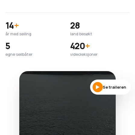
14
+
28
år med seiling
land besøkt
5
420
+
egne seilbåter
videoleksjoner
Se traileren