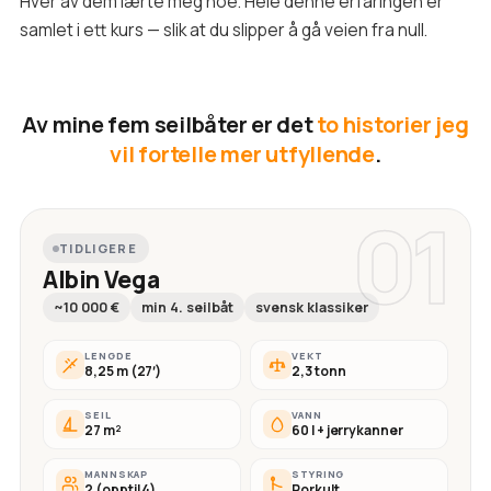
Hver av dem lærte meg noe. Hele denne erfaringen er
samlet i ett kurs — slik at du slipper å gå veien fra null.
Av mine fem seilbåter er det
to historier jeg
vil fortelle mer utfyllende
.
01
TIDLIGERE
Albin Vega
~10 000 €
min 4. seilbåt
svensk klassiker
LENGDE
VEKT
8,25 m (27′)
2,3 tonn
SEIL
VANN
27 m²
60 l + jerrykanner
MANNSKAP
STYRING
2 (opptil 4)
Rorkult