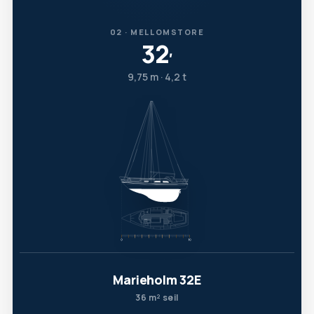
02 · MELLOMSTORE
32
′
9,75 m · 4,2 t
Marieholm 32E
36 m² seil