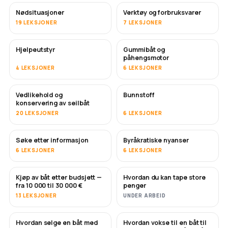
Nødsituasjoner
Verktøy og forbruksvarer
19 LEKSJONER
7 LEKSJONER
Hjelpeutstyr
Gummibåt og
påhengsmotor
4 LEKSJONER
6 LEKSJONER
Vedlikehold og
Bunnstoff
SNART
konservering av seilbåt
20 LEKSJONER
6 LEKSJONER
Søke etter informasjon
Byråkratiske nyanser
6 LEKSJONER
6 LEKSJONER
Kjøp av båt etter budsjett —
Hvordan du kan tape store
SNART
SNART
fra 10 000 til 30 000 €
penger
13 LEKSJONER
UNDER ARBEID
Hvordan selge en båt med
Hvordan vokse til en båt til
NYTT
NYTT