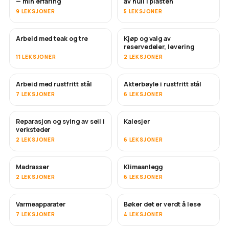
— min erfaring
av hull i plasten
9 LEKSJONER
5 LEKSJONER
Arbeid med teak og tre
Kjøp og valg av
SNART
reservedeler, levering
11 LEKSJONER
2 LEKSJONER
Arbeid med rustfritt stål
Akterbøyle i rustfritt stål
SNART
7 LEKSJONER
6 LEKSJONER
Reparasjon og sying av seil i
Kalesjer
SNART
verksteder
2 LEKSJONER
6 LEKSJONER
Madrasser
Klimaanlegg
SNART
2 LEKSJONER
6 LEKSJONER
Varmeapparater
Bøker det er verdt å lese
SNART
SNART
7 LEKSJONER
4 LEKSJONER