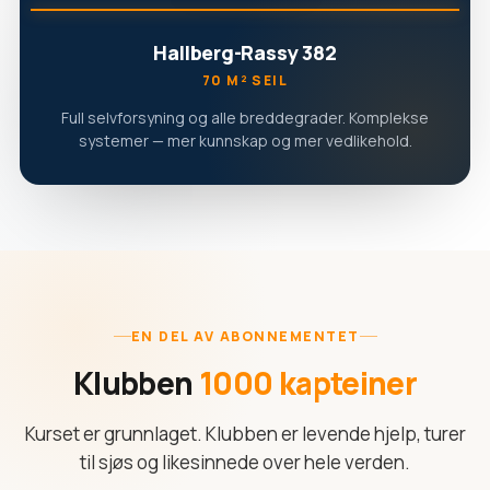
Hallberg-Rassy 382
70 M² SEIL
Full selvforsyning og alle breddegrader. Komplekse
systemer — mer kunnskap og mer vedlikehold.
EN DEL AV ABONNEMENTET
Klubben
1000 kapteiner
Kurset er grunnlaget. Klubben er levende hjelp, turer
til sjøs og likesinnede over hele verden.