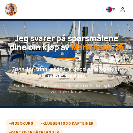
Jeg svarer på spørsmålene
dine om kjøp av
Marieholm 26
Trinn-for-trinn-guide til å kjøpe, seile og eie en
seilbåt, fra A til Å
For deg som vil kjøpe en seilbåt, lære å seile den og lære å
vedlikeholde den
VIDEOKURS
KLUBBEN 1000 KAPTEINER
KART OVER BÅTPLASSER