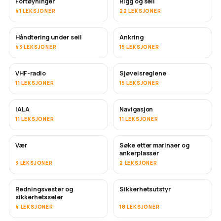
Fortøyninger
Rigg og seil
41 LEKSJONER
22 LEKSJONER
Håndtering under seil
Ankring
43 LEKSJONER
15 LEKSJONER
VHF-radio
Sjøveisreglene
11 LEKSJONER
15 LEKSJONER
IALA
Navigasjon
11 LEKSJONER
11 LEKSJONER
Vær
Søke etter marinaer og
ankerplasser
3 LEKSJONER
2 LEKSJONER
Redningsvester og
Sikkerhetsutstyr
sikkerhetsseler
4 LEKSJONER
18 LEKSJONER