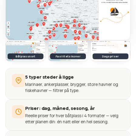
Båtplasskort
Fasilitetsikoner
Dagspriser
5 typer steder å ligge
Marinaer, ankerplasser, brygger, store havner og
fiskehavner — filtrer på type.
Priser: dag, måned, sesong, år
Reelle priser for hver båtplass i 4 formater — velg
etter planen din: én natt eller en hel sesong.