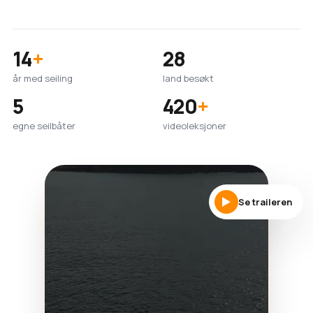
14
+
28
år med seiling
land besøkt
5
420
+
egne seilbåter
videoleksjoner
Se traileren