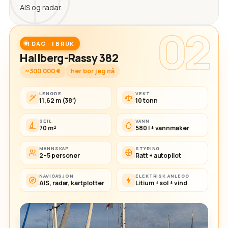
AIS og radar.
02
I DAG · I BRUK
Hallberg-Rassy 382
~300 000 €
her bor jeg nå
LENGDE
VEKT
11,62 m (38′)
10 tonn
SEIL
VANN
70 m²
580 l + vannmaker
MANNSKAP
STYRING
2–5 personer
Ratt + autopilot
NAVIGASJON
ELEKTRISK ANLEGG
AIS, radar, kartplotter
Litium + sol + vind