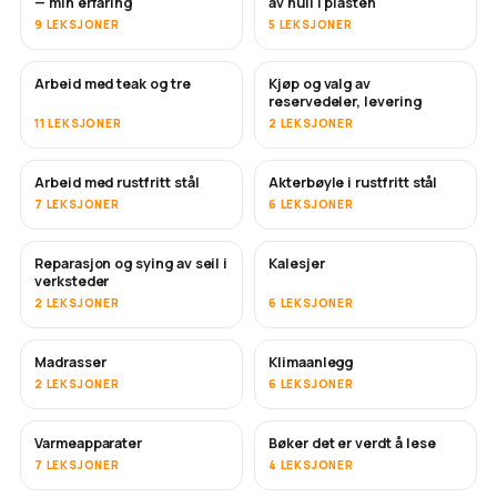
— min erfaring
av hull i plasten
9 LEKSJONER
5 LEKSJONER
Arbeid med teak og tre
Kjøp og valg av
SNART
reservedeler, levering
11 LEKSJONER
2 LEKSJONER
Arbeid med rustfritt stål
Akterbøyle i rustfritt stål
SNART
7 LEKSJONER
6 LEKSJONER
Reparasjon og sying av seil i
Kalesjer
SNART
verksteder
2 LEKSJONER
6 LEKSJONER
Madrasser
Klimaanlegg
SNART
2 LEKSJONER
6 LEKSJONER
Varmeapparater
Bøker det er verdt å lese
SNART
SNART
7 LEKSJONER
4 LEKSJONER