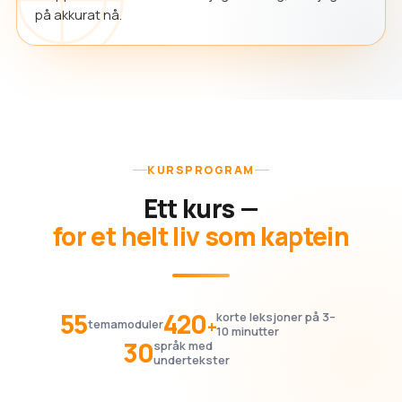
på akkurat nå.
KURSPROGRAM
Ett kurs —
for et helt liv som kaptein
55
420
korte leksjoner på 3–
+
temamoduler
10 minutter
30
språk med
undertekster