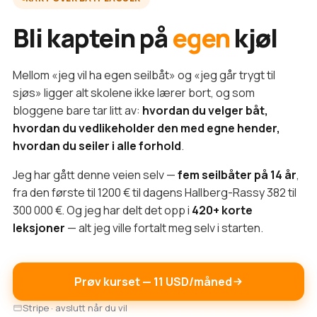
Bli kaptein på
egen
kjøl
Mellom «jeg vil ha egen seilbåt» og «jeg går trygt til
sjøs» ligger alt skolene ikke lærer bort, og som
bloggene bare tar litt av:
hvordan du velger båt,
hvordan du vedlikeholder den med egne hender,
hvordan du seiler i alle forhold
.
Jeg har gått denne veien selv —
fem seilbåter på 14 år
,
fra den første til 1200 € til dagens Hallberg-Rassy 382 til
300 000 €. Og jeg har delt det opp i
420+ korte
leksjoner
— alt jeg ville fortalt meg selv i starten.
Prøv kurset — 11 USD/måned
Stripe · avslutt når du vil