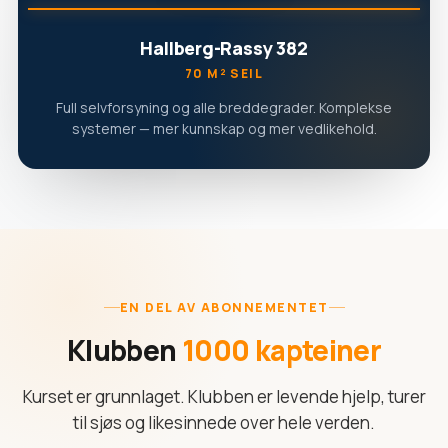
Hallberg-Rassy 382
70 M² SEIL
Full selvforsyning og alle breddegrader. Komplekse
systemer — mer kunnskap og mer vedlikehold.
EN DEL AV ABONNEMENTET
Klubben
1000 kapteiner
Kurset er grunnlaget. Klubben er levende hjelp, turer
til sjøs og likesinnede over hele verden.