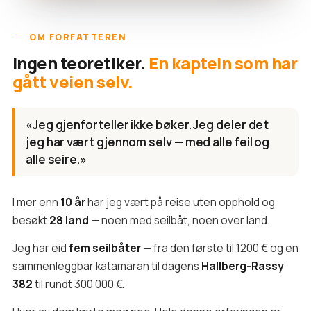
OM FORFATTEREN
Ingen teoretiker.
En kaptein som har
gått veien selv.
«Jeg gjenforteller ikke bøker. Jeg deler det
jeg har vært gjennom selv — med alle feil og
alle seire.»
I mer enn
10 år
har jeg vært på reise uten opphold og
besøkt
28 land
— noen med seilbåt, noen over land.
Jeg har eid
fem seilbåter
— fra den første til 1200 € og en
sammenleggbar katamaran til dagens
Hallberg-Rassy
382
til rundt 300 000 €.