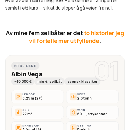
Hver av dem lærte meg noe. Hele denne erfaringen er
samlet i ett kurs — slik at du slipper å gå veien fra null.
Av mine fem seilbåter er det
to historier jeg
vil fortelle mer utfyllende
.
01
TIDLIGERE
Albin Vega
~10 000 €
min 4. seilbåt
svensk klassiker
LENGDE
VEKT
8,25 m (27′)
2,3 tonn
SEIL
VANN
27 m²
60 l + jerrykanner
MANNSKAP
STYRING
2 (opptil 4)
Rorkult