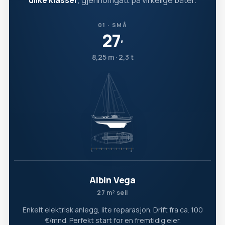
ulike klasser
, gjennomgått på virkelige båter.
01 · SMÅ
27
′
8,25 m · 2,3 t
Albin Vega
27 m² seil
Enkelt elektrisk anlegg, lite reparasjon. Drift fra ca. 100
€/mnd. Perfekt start for en fremtidig eier.