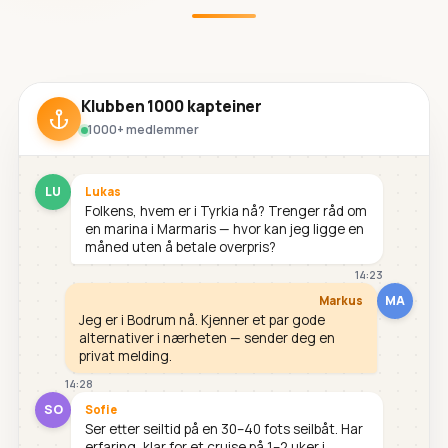
Klubben 1000 kapteiner
1000+ medlemmer
LU
Lukas
Folkens, hvem er i Tyrkia nå? Trenger råd om
en marina i Marmaris — hvor kan jeg ligge en
måned uten å betale overpris?
14:23
MA
Markus
Jeg er i Bodrum nå. Kjenner et par gode
alternativer i nærheten — sender deg en
privat melding.
14:28
SO
Sofie
Ser etter seiltid på en 30–40 fots seilbåt. Har
erfaring, klar for et cruise på 1–2 uker i