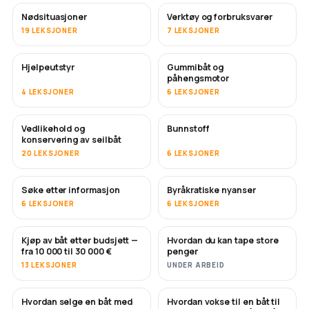
Nødsituasjoner
Verktøy og forbruksvarer
19 LEKSJONER
7 LEKSJONER
Hjelpeutstyr
Gummibåt og
påhengsmotor
4 LEKSJONER
6 LEKSJONER
Vedlikehold og
Bunnstoff
SNART
konservering av seilbåt
20 LEKSJONER
6 LEKSJONER
Søke etter informasjon
Byråkratiske nyanser
6 LEKSJONER
6 LEKSJONER
Kjøp av båt etter budsjett —
Hvordan du kan tape store
SNART
SNART
fra 10 000 til 30 000 €
penger
13 LEKSJONER
UNDER ARBEID
Hvordan selge en båt med
Hvordan vokse til en båt til
NYTT
NYTT