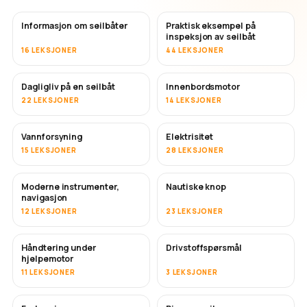
Informasjon om seilbåter
Praktisk eksempel på
inspeksjon av seilbåt
16 LEKSJONER
44 LEKSJONER
Dagligliv på en seilbåt
Innenbordsmotor
22 LEKSJONER
14 LEKSJONER
Vannforsyning
Elektrisitet
15 LEKSJONER
28 LEKSJONER
Moderne instrumenter,
Nautiske knop
navigasjon
12 LEKSJONER
23 LEKSJONER
Håndtering under
Drivstoffspørsmål
hjelpemotor
11 LEKSJONER
3 LEKSJONER