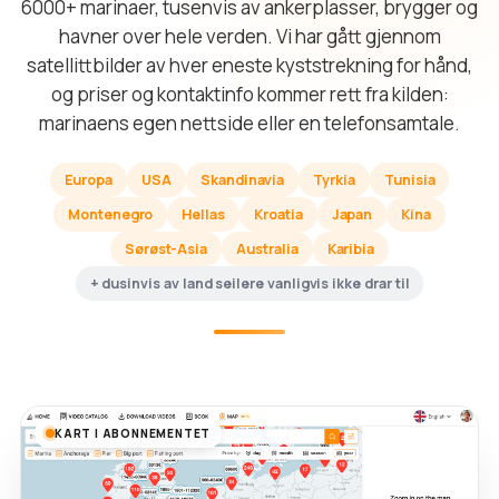
6000+ marinaer, tusenvis av ankerplasser, brygger og
havner over hele verden. Vi har gått gjennom
satellittbilder av hver eneste kyststrekning for hånd,
og priser og kontaktinfo kommer rett fra kilden:
marinaens egen nettside eller en telefonsamtale.
Europa
USA
Skandinavia
Tyrkia
Tunisia
Montenegro
Hellas
Kroatia
Japan
Kina
Sørøst-Asia
Australia
Karibia
+ dusinvis av land seilere vanligvis ikke drar til
KART I ABONNEMENTET