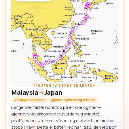
RUTEN PÅ DENNE SEILBÅTEN
Malaysia
Japan
40 dager underveis
gjennom pirater og tyfoner
Lange overfarter nonstop på en uke og mer —
gjennom Malakkastredet (verdens travleste),
piratfarvann, utenom tyfoner og motvind. Innimellom
stopp i havn. Dette er båten jeg har i dag, den jeg bor