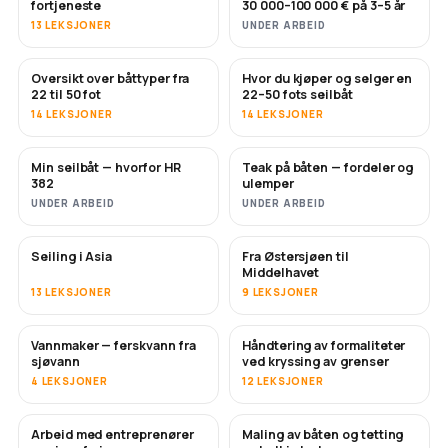
fortjeneste
30 000–100 000 € på 3–5 år
13 LEKSJONER
UNDER ARBEID
Oversikt over båttyper fra
Hvor du kjøper og selger en
SNART
SNART
22 til 50 fot
22–50 fots seilbåt
14 LEKSJONER
14 LEKSJONER
Min seilbåt — hvorfor HR
Teak på båten — fordeler og
SNART
SNART
382
ulemper
UNDER ARBEID
UNDER ARBEID
Seiling i Asia
Fra Østersjøen til
SNART
SNART
Middelhavet
13 LEKSJONER
9 LEKSJONER
Vannmaker — ferskvann fra
Håndtering av formaliteter
SNART
sjøvann
ved kryssing av grenser
4 LEKSJONER
12 LEKSJONER
Arbeid med entreprenører
Maling av båten og tetting
SNART
SNART