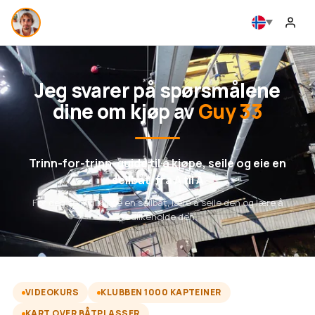
Jeg svarer på spørsmålene
dine om kjøp av
Guy 33
Trinn-for-trinn-guide til å kjøpe, seile og eie en
seilbåt, fra A til Å
For deg som vil kjøpe en seilbåt, lære å seile den og lære å
vedlikeholde den
VIDEOKURS
KLUBBEN 1000 KAPTEINER
KART OVER BÅTPLASSER