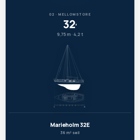
02 · MELLOMSTORE
32
′
9,75 m · 4,2 t
Marieholm 32E
36 m² seil