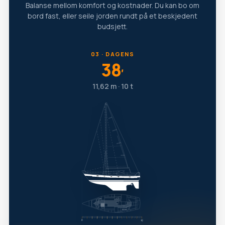
Balanse mellom komfort og kostnader. Du kan bo om
bord fast, eller seile jorden rundt på et beskjedent
budsjett.
03 · DAGENS
38
′
11,62 m · 10 t