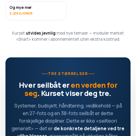
Og mye mer
SNART
2 LEKSJONER
Kurset
utvides jevnlig
med nye temaer — moduler merket
«Snart» kommer i abonnementet uten ekstra kostnad.
TRE STØRRELSER
Hver seilbåt er
en verden for
seg
. Kurset viser deg tre.
Systemer, budsjett, håndtering, vedlikehold — på
en 27-fots og en 38-fots seilbåt er dette
forskjellige disipliner. Dette er ikke «seilteori
generelt» — det er
de konkrete detaljene ved tre