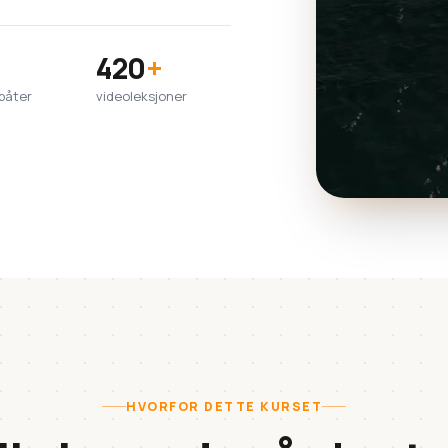
420
+
båter
videoleksjoner
HVORFOR DETTE KURSET