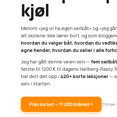
kjøl
Mellom «jeg vil ha egen seilbåt» og «jeg går t
alt skolene ikke lærer bort, og som bloggene 
hvordan du velger båt, hvordan du vedli
egne hender, hvordan du seiler i alle forh
Jeg har gått denne veien selv —
fem seilbåt
første til 1200 € til dagens Hallberg-Rassy 3
har delt det opp i
420+ korte leksjoner
— al
selv i starten.
Prøv kurset — 11 USD/måned
Stripe ·