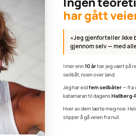
Ingen teoret
har gått veie
«Jeg gjenforteller ikke 
gjennom selv — med alle 
I mer enn
10 år
har jeg vært på 
seilbåt, noen over land.
Jeg har eid
fem seilbåter
— fra 
katamaran til dagens
Hallberg-
Hver av dem lærte meg noe. Hele 
slipper å gå veien fra null.