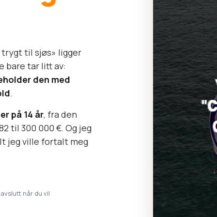
rygt til sjøs» ligger
bare tar litt av:
keholder den med
old
.
er på 14 år
, fra den
82 til 300 000 €. Og jeg
t jeg ville fortalt meg
 avslutt når du vil