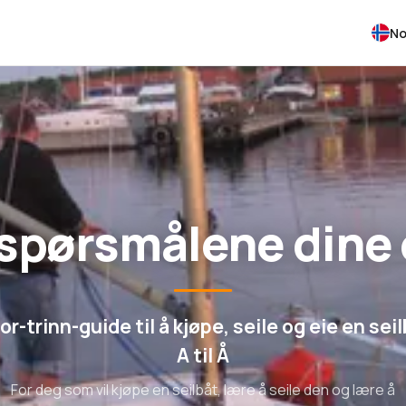
No
 spørsmålene dine
or-trinn-guide til å kjøpe, seile og eie en seil
A til Å
For deg som vil kjøpe en seilbåt, lære å seile den og lære å