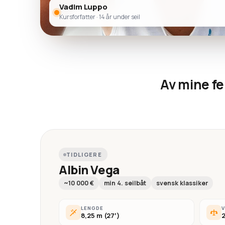
Vadim Luppo
Kursforfatter · 14 år under seil
Av mine fe
TIDLIGERE
Albin Vega
~10 000 €
min 4. seilbåt
svensk klassiker
LENGDE
8,25 m (27′)
2