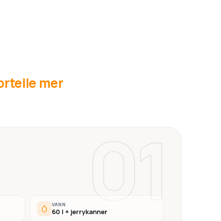
fortelle mer
01
VANN
60 l + jerrykanner