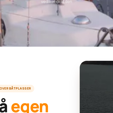
vedlikeholde den
 OVER BÅTPLASSER
på
egen