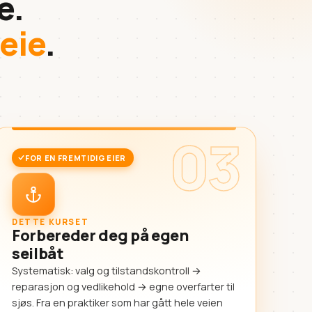
e.
 eie
.
03
FOR EN FREMTIDIG EIER
DETTE KURSET
Forbereder deg på egen
seilbåt
Systematisk: valg og tilstandskontroll →
reparasjon og vedlikehold → egne overfarter til
sjøs. Fra en praktiker som har gått hele veien