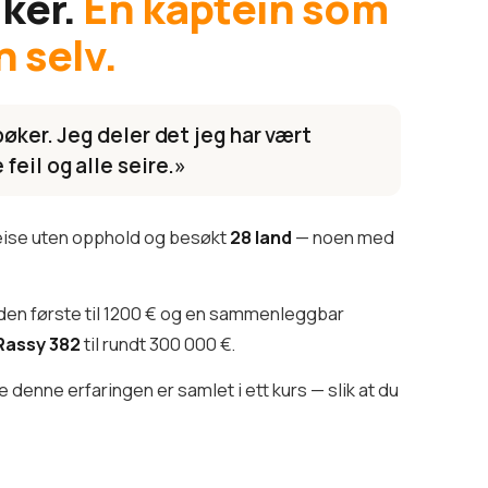
iker.
En kaptein som
n selv.
bøker. Jeg deler det jeg har vært
feil og alle seire.»
reise uten opphold og besøkt
28 land
— noen med
den første til 1200 € og en sammenleggbar
Rassy 382
til rundt 300 000 €.
denne erfaringen er samlet i ett kurs — slik at du