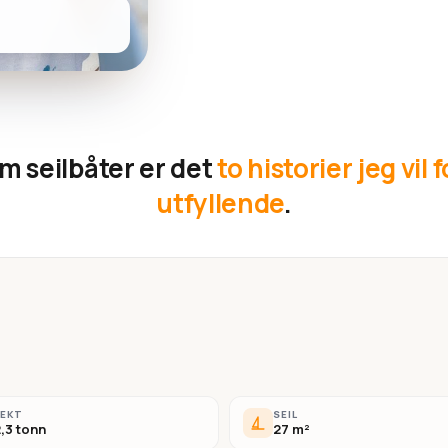
m seilbåter er det
to historier jeg vil 
utfyllende
.
VEKT
SEIL
,3 tonn
27 m²