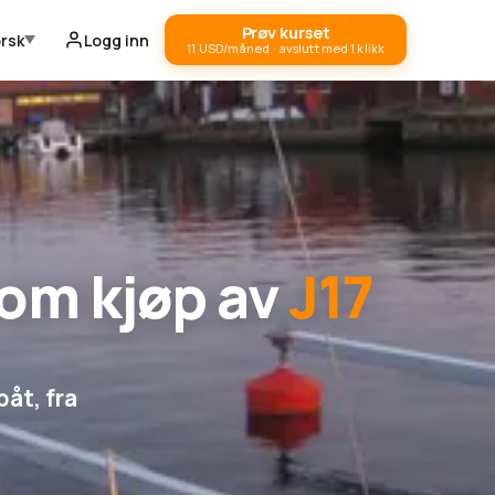
Prøv kurset
rsk
Logg inn
11 USD/måned · avslutt med 1 klikk
 om kjøp av
J17
båt, fra