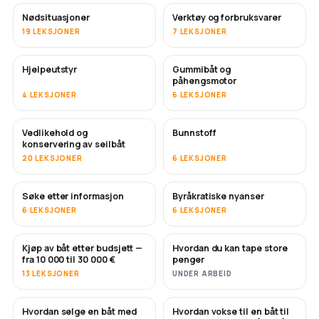
Nødsituasjoner
Verktøy og forbruksvarer
19 LEKSJONER
7 LEKSJONER
Hjelpeutstyr
Gummibåt og
påhengsmotor
4 LEKSJONER
6 LEKSJONER
Vedlikehold og
Bunnstoff
SNART
konservering av seilbåt
20 LEKSJONER
6 LEKSJONER
Søke etter informasjon
Byråkratiske nyanser
6 LEKSJONER
6 LEKSJONER
Kjøp av båt etter budsjett —
Hvordan du kan tape store
SNART
SNART
fra 10 000 til 30 000 €
penger
13 LEKSJONER
UNDER ARBEID
Hvordan selge en båt med
Hvordan vokse til en båt til
NYTT
NYTT