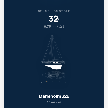
02 · MELLOMSTORE
32
′
9,75 m · 4,2 t
Marieholm 32E
36 m² seil