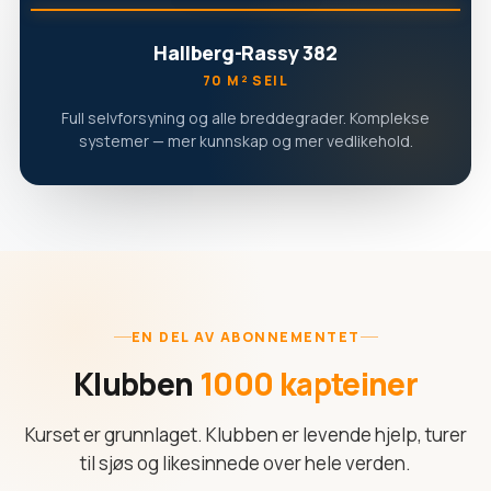
Hallberg-Rassy 382
70 M² SEIL
Full selvforsyning og alle breddegrader. Komplekse
systemer — mer kunnskap og mer vedlikehold.
EN DEL AV ABONNEMENTET
Klubben
1000 kapteiner
Kurset er grunnlaget. Klubben er levende hjelp, turer
til sjøs og likesinnede over hele verden.