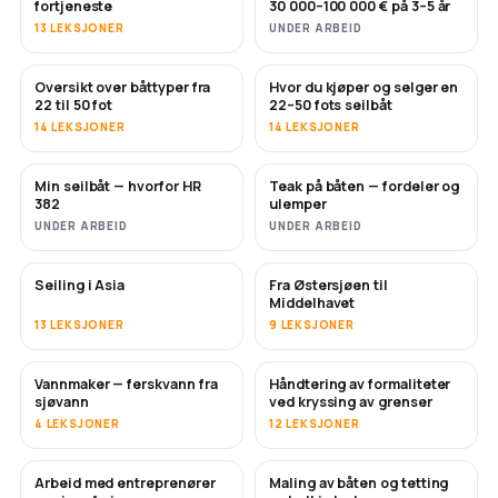
fortjeneste
30 000–100 000 € på 3–5 år
13 LEKSJONER
UNDER ARBEID
Oversikt over båttyper fra
Hvor du kjøper og selger en
SNART
SNART
22 til 50 fot
22–50 fots seilbåt
14 LEKSJONER
14 LEKSJONER
Min seilbåt — hvorfor HR
Teak på båten — fordeler og
SNART
SNART
382
ulemper
UNDER ARBEID
UNDER ARBEID
Seiling i Asia
Fra Østersjøen til
SNART
SNART
Middelhavet
13 LEKSJONER
9 LEKSJONER
Vannmaker — ferskvann fra
Håndtering av formaliteter
SNART
sjøvann
ved kryssing av grenser
4 LEKSJONER
12 LEKSJONER
Arbeid med entreprenører
Maling av båten og tetting
SNART
SNART