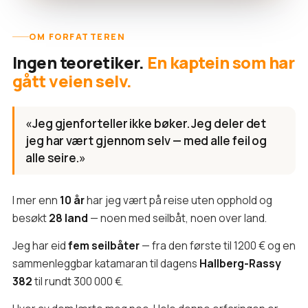
OM FORFATTEREN
Ingen teoretiker.
En kaptein som har
gått veien selv.
«Jeg gjenforteller ikke bøker. Jeg deler det
jeg har vært gjennom selv — med alle feil og
alle seire.»
I mer enn
10 år
har jeg vært på reise uten opphold og
besøkt
28 land
— noen med seilbåt, noen over land.
Jeg har eid
fem seilbåter
— fra den første til 1200 € og en
sammenleggbar katamaran til dagens
Hallberg-Rassy
382
til rundt 300 000 €.