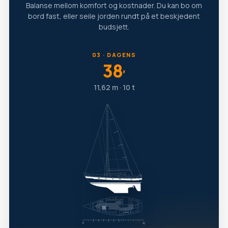
Balanse mellom komfort og kostnader. Du kan bo om
bord fast, eller seile jorden rundt på et beskjedent
budsjett.
03 · DAGENS
38
′
11,62 m · 10 t