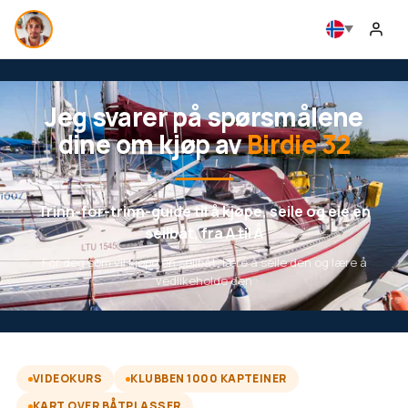
Jeg svarer på spørsmålene
dine om kjøp av
Birdie 32
Trinn-for-trinn-guide til å kjøpe, seile og eie en
seilbåt, fra A til Å
For deg som vil kjøpe en seilbåt, lære å seile den og lære å
vedlikeholde den
VIDEOKURS
KLUBBEN 1000 KAPTEINER
KART OVER BÅTPLASSER