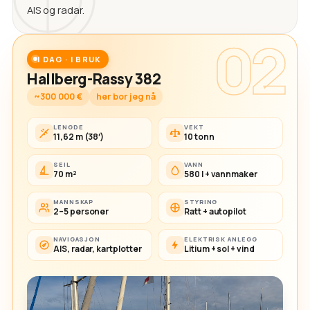
AIS og radar.
02
I DAG · I BRUK
Hallberg-Rassy 382
~300 000 €
her bor jeg nå
LENGDE
VEKT
11,62 m (38′)
10 tonn
SEIL
VANN
70 m²
580 l + vannmaker
MANNSKAP
STYRING
2–5 personer
Ratt + autopilot
NAVIGASJON
ELEKTRISK ANLEGG
AIS, radar, kartplotter
Litium + sol + vind