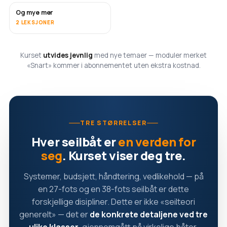
Og mye mer
SNART
2 LEKSJONER
Kurset
utvides jevnlig
med nye temaer — moduler merket
«Snart» kommer i abonnementet uten ekstra kostnad.
TRE STØRRELSER
Hver seilbåt er
en verden for
seg
. Kurset viser deg tre.
Systemer, budsjett, håndtering, vedlikehold — på
en 27-fots og en 38-fots seilbåt er dette
forskjellige disipliner. Dette er ikke «seilteori
generelt» — det er
de konkrete detaljene ved tre