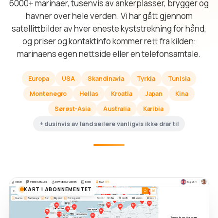
6000+ marinaer, tusenvis av ankerplasser, brygger og
havner over hele verden. Vi har gått gjennom
satellittbilder av hver eneste kyststrekning for hånd,
og priser og kontaktinfo kommer rett fra kilden:
marinaens egen nettside eller en telefonsamtale.
Europa
USA
Skandinavia
Tyrkia
Tunisia
Montenegro
Hellas
Kroatia
Japan
Kina
Sørøst-Asia
Australia
Karibia
+ dusinvis av land seilere vanligvis ikke drar til
KART I ABONNEMENTET