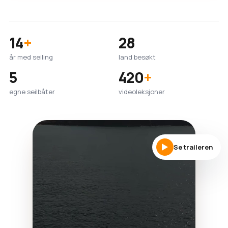
14
+
28
år med seiling
land besøkt
5
420
+
egne seilbåter
videoleksjoner
Se traileren