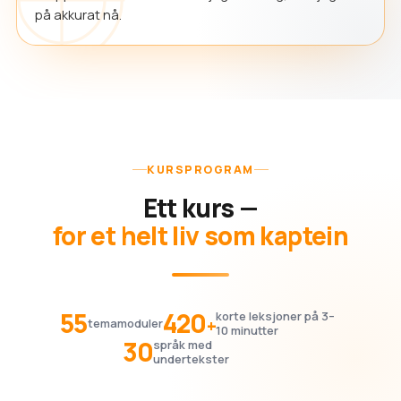
på akkurat nå.
KURSPROGRAM
Ett kurs —
for et helt liv som kaptein
55
420
korte leksjoner på 3–
+
temamoduler
10 minutter
30
språk med
undertekster