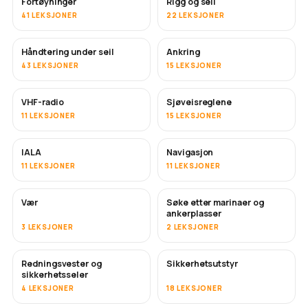
Fortøyninger
Rigg og seil
41 LEKSJONER
22 LEKSJONER
Håndtering under seil
Ankring
43 LEKSJONER
15 LEKSJONER
VHF-radio
Sjøveisreglene
11 LEKSJONER
15 LEKSJONER
IALA
Navigasjon
11 LEKSJONER
11 LEKSJONER
Vær
Søke etter marinaer og
ankerplasser
3 LEKSJONER
2 LEKSJONER
Redningsvester og
Sikkerhetsutstyr
sikkerhetsseler
4 LEKSJONER
18 LEKSJONER