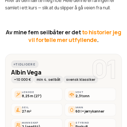
Hver av dem lærte meg noe. Hele denne erfaringen er
samlet i ett kurs — slik at du slipper å gå veien fra null.
Av mine fem seilbåter er det
to historier jeg
vil fortelle mer utfyllende
.
01
TIDLIGERE
Albin Vega
~10 000 €
min 4. seilbåt
svensk klassiker
LENGDE
VEKT
8,25 m (27′)
2,3 tonn
SEIL
VANN
27 m²
60 l + jerrykanner
MANNSKAP
STYRING
2 (opptil 4)
Rorkult