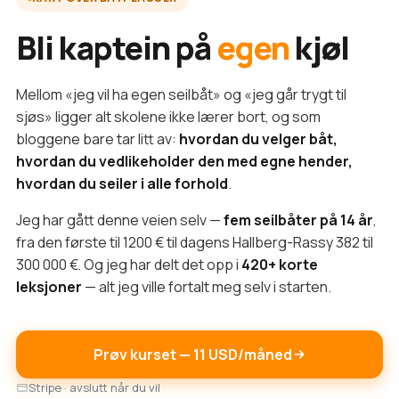
Bli kaptein på
egen
kjøl
Mellom «jeg vil ha egen seilbåt» og «jeg går trygt til
sjøs» ligger alt skolene ikke lærer bort, og som
bloggene bare tar litt av:
hvordan du velger båt,
hvordan du vedlikeholder den med egne hender,
hvordan du seiler i alle forhold
.
Jeg har gått denne veien selv —
fem seilbåter på 14 år
,
fra den første til 1200 € til dagens Hallberg-Rassy 382 til
300 000 €. Og jeg har delt det opp i
420+ korte
leksjoner
— alt jeg ville fortalt meg selv i starten.
Prøv kurset — 11 USD/måned
Stripe · avslutt når du vil