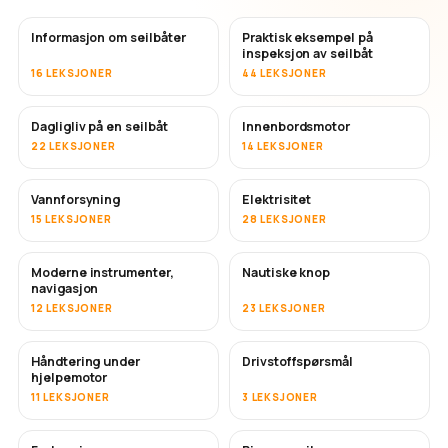
Informasjon om seilbåter
Praktisk eksempel på
inspeksjon av seilbåt
16 LEKSJONER
44 LEKSJONER
Dagligliv på en seilbåt
Innenbordsmotor
22 LEKSJONER
14 LEKSJONER
Vannforsyning
Elektrisitet
15 LEKSJONER
28 LEKSJONER
Moderne instrumenter,
Nautiske knop
navigasjon
12 LEKSJONER
23 LEKSJONER
Håndtering under
Drivstoffspørsmål
hjelpemotor
11 LEKSJONER
3 LEKSJONER