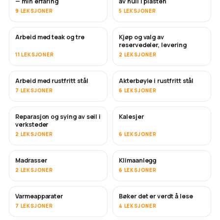
— min erfaring
av hull i plasten
9 LEKSJONER
5 LEKSJONER
Arbeid med teak og tre
Kjøp og valg av
SNART
reservedeler, levering
11 LEKSJONER
2 LEKSJONER
Arbeid med rustfritt stål
Akterbøyle i rustfritt stål
SNART
7 LEKSJONER
6 LEKSJONER
Reparasjon og sying av seil i
Kalesjer
SNART
verksteder
2 LEKSJONER
6 LEKSJONER
Madrasser
Klimaanlegg
SNART
2 LEKSJONER
6 LEKSJONER
Varmeapparater
Bøker det er verdt å lese
SNART
SNART
7 LEKSJONER
4 LEKSJONER