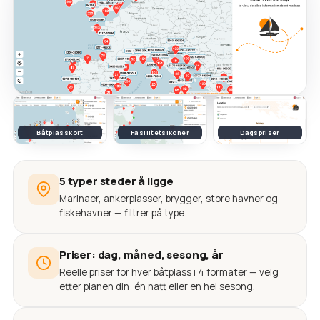
Båtplasskort
Fasilitetsikoner
Dagspriser
5 typer steder å ligge
Marinaer, ankerplasser, brygger, store havner og
fiskehavner — filtrer på type.
Priser: dag, måned, sesong, år
Reelle priser for hver båtplass i 4 formater — velg
etter planen din: én natt eller en hel sesong.