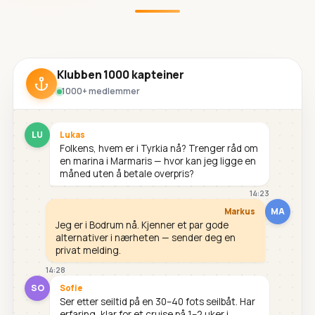
Klubben 1000 kapteiner
1000+ medlemmer
LU
Lukas
Folkens, hvem er i Tyrkia nå? Trenger råd om
en marina i Marmaris — hvor kan jeg ligge en
måned uten å betale overpris?
14:23
MA
Markus
Jeg er i Bodrum nå. Kjenner et par gode
alternativer i nærheten — sender deg en
privat melding.
14:28
SO
Sofie
Ser etter seiltid på en 30–40 fots seilbåt. Har
erfaring, klar for et cruise på 1–2 uker i