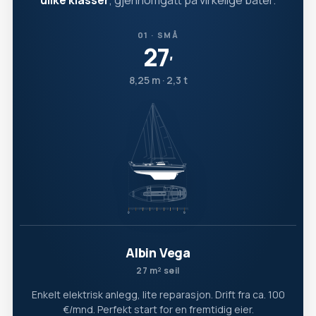
ulike klasser
, gjennomgått på virkelige båter.
01 · SMÅ
27
′
8,25 m · 2,3 t
Albin Vega
27 m² seil
Enkelt elektrisk anlegg, lite reparasjon. Drift fra ca. 100
€/mnd. Perfekt start for en fremtidig eier.