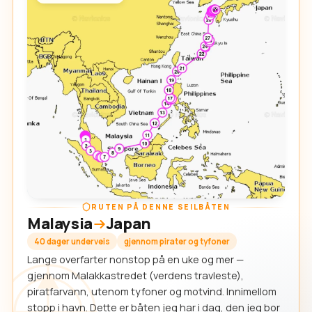
RUTEN PÅ DENNE SEILBÅTEN
Malaysia
Japan
40 dager underveis
gjennom pirater og tyfoner
Lange overfarter nonstop på en uke og mer —
gjennom Malakkastredet (verdens travleste),
piratfarvann, utenom tyfoner og motvind. Innimellom
stopp i havn. Dette er båten jeg har i dag, den jeg bor