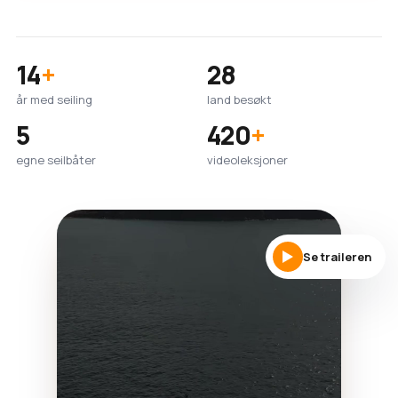
14
+
28
år med seiling
land besøkt
5
420
+
egne seilbåter
videoleksjoner
Se traileren