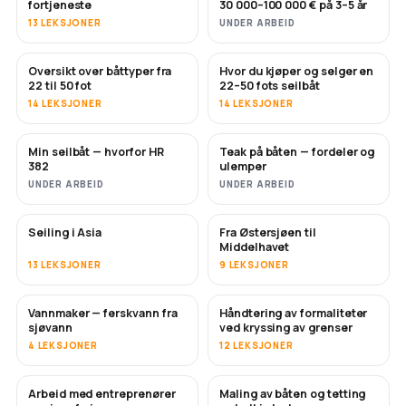
fortjeneste
30 000–100 000 € på 3–5 år
13 LEKSJONER
UNDER ARBEID
Oversikt over båttyper fra
Hvor du kjøper og selger en
SNART
SNART
22 til 50 fot
22–50 fots seilbåt
14 LEKSJONER
14 LEKSJONER
Min seilbåt — hvorfor HR
Teak på båten — fordeler og
SNART
SNART
382
ulemper
UNDER ARBEID
UNDER ARBEID
Seiling i Asia
Fra Østersjøen til
SNART
SNART
Middelhavet
13 LEKSJONER
9 LEKSJONER
Vannmaker — ferskvann fra
Håndtering av formaliteter
SNART
sjøvann
ved kryssing av grenser
4 LEKSJONER
12 LEKSJONER
Arbeid med entreprenører
Maling av båten og tetting
SNART
SNART