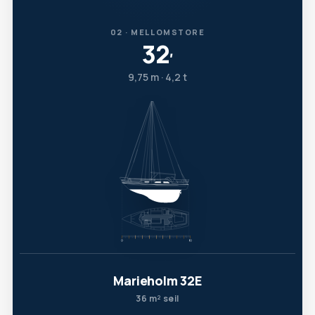
02 · MELLOMSTORE
32
′
9,75 m · 4,2 t
Marieholm 32E
36 m² seil