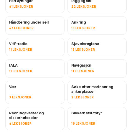
Fortøyninger
Rigg og seil
41 LEKSJONER
22 LEKSJONER
Håndtering under seil
Ankring
43 LEKSJONER
15 LEKSJONER
VHF-radio
Sjøveisreglene
11 LEKSJONER
15 LEKSJONER
IALA
Navigasjon
11 LEKSJONER
11 LEKSJONER
Vær
Søke etter marinaer og
ankerplasser
3 LEKSJONER
2 LEKSJONER
Redningsvester og
Sikkerhetsutstyr
sikkerhetsseler
4 LEKSJONER
18 LEKSJONER