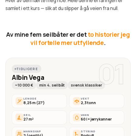
Hver av dem lærte meg noe. Hele denne erfaringen er
samlet i ett kurs — slik at du slipper å gå veien fra null.
Av mine fem seilbåter er det
to historier jeg
vil fortelle mer utfyllende
.
01
TIDLIGERE
Albin Vega
~10 000 €
min 4. seilbåt
svensk klassiker
LENGDE
VEKT
8,25 m (27′)
2,3 tonn
SEIL
VANN
27 m²
60 l + jerrykanner
MANNSKAP
STYRING
2 (opptil 4)
Rorkult