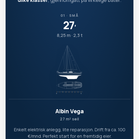
ulike klasser
, gjennomgått på virkelige båter.
01 · SMÅ
27
′
8,25 m · 2,3 t
Albin Vega
27 m² seil
Enkelt elektrisk anlegg, lite reparasjon. Drift fra ca. 100
€/mnd. Perfekt start for en fremtidig eier.