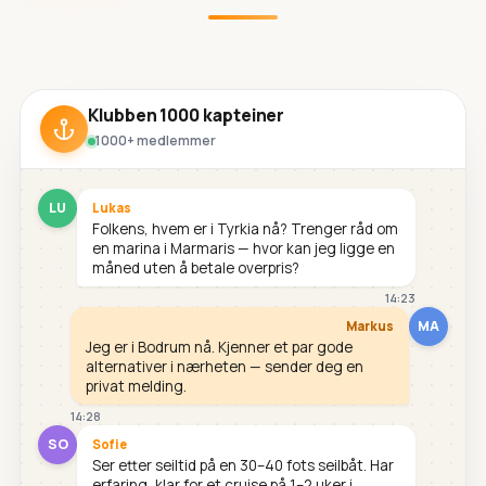
Klubben 1000 kapteiner
1000+ medlemmer
LU
Lukas
Folkens, hvem er i Tyrkia nå? Trenger råd om
en marina i Marmaris — hvor kan jeg ligge en
måned uten å betale overpris?
14:23
MA
Markus
Jeg er i Bodrum nå. Kjenner et par gode
alternativer i nærheten — sender deg en
privat melding.
14:28
SO
Sofie
Ser etter seiltid på en 30–40 fots seilbåt. Har
erfaring, klar for et cruise på 1–2 uker i