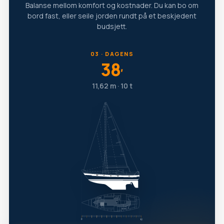
Balanse mellom komfort og kostnader. Du kan bo om
bord fast, eller seile jorden rundt på et beskjedent
budsjett.
03 · DAGENS
38
′
11,62 m · 10 t