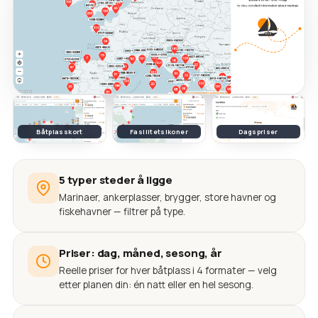
Båtplasskort
Fasilitetsikoner
Dagspriser
5 typer steder å ligge
Marinaer, ankerplasser, brygger, store havner og
fiskehavner — filtrer på type.
Priser: dag, måned, sesong, år
Reelle priser for hver båtplass i 4 formater — velg
etter planen din: én natt eller en hel sesong.