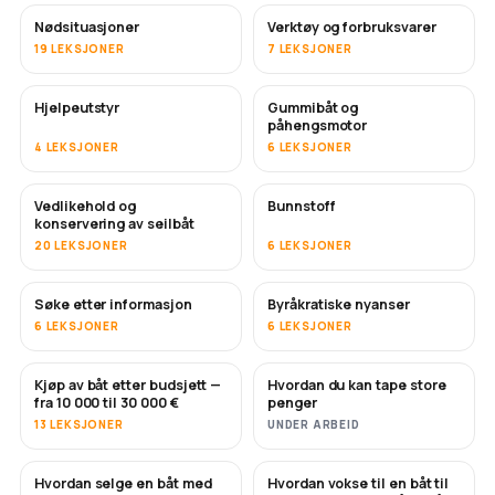
Nødsituasjoner
Verktøy og forbruksvarer
19 LEKSJONER
7 LEKSJONER
Hjelpeutstyr
Gummibåt og
påhengsmotor
4 LEKSJONER
6 LEKSJONER
Vedlikehold og
Bunnstoff
SNART
konservering av seilbåt
20 LEKSJONER
6 LEKSJONER
Søke etter informasjon
Byråkratiske nyanser
6 LEKSJONER
6 LEKSJONER
Kjøp av båt etter budsjett —
Hvordan du kan tape store
SNART
SNART
fra 10 000 til 30 000 €
penger
13 LEKSJONER
UNDER ARBEID
Hvordan selge en båt med
Hvordan vokse til en båt til
NYTT
NYTT