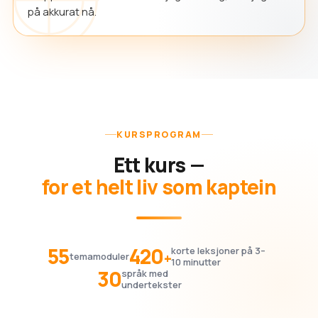
på akkurat nå.
KURSPROGRAM
Ett kurs —
for et helt liv som kaptein
55
420
korte leksjoner på 3–
+
temamoduler
10 minutter
30
språk med
undertekster