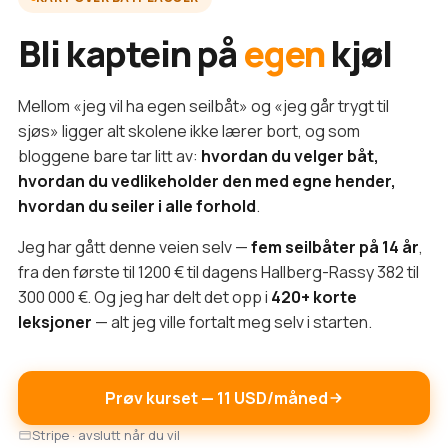
Bli kaptein på
egen
kjøl
Mellom «jeg vil ha egen seilbåt» og «jeg går trygt til
sjøs» ligger alt skolene ikke lærer bort, og som
bloggene bare tar litt av:
hvordan du velger båt,
hvordan du vedlikeholder den med egne hender,
hvordan du seiler i alle forhold
.
Jeg har gått denne veien selv —
fem seilbåter på 14 år
,
fra den første til 1200 € til dagens Hallberg-Rassy 382 til
300 000 €. Og jeg har delt det opp i
420+ korte
leksjoner
— alt jeg ville fortalt meg selv i starten.
Prøv kurset — 11 USD/måned
Stripe · avslutt når du vil