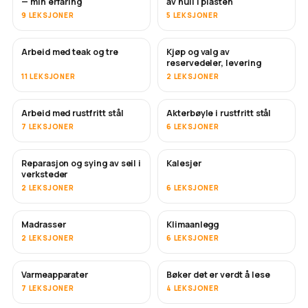
— min erfaring
av hull i plasten
9 LEKSJONER
5 LEKSJONER
Arbeid med teak og tre
Kjøp og valg av
SNART
reservedeler, levering
11 LEKSJONER
2 LEKSJONER
Arbeid med rustfritt stål
Akterbøyle i rustfritt stål
SNART
7 LEKSJONER
6 LEKSJONER
Reparasjon og sying av seil i
Kalesjer
SNART
verksteder
2 LEKSJONER
6 LEKSJONER
Madrasser
Klimaanlegg
SNART
2 LEKSJONER
6 LEKSJONER
Varmeapparater
Bøker det er verdt å lese
SNART
SNART
7 LEKSJONER
4 LEKSJONER