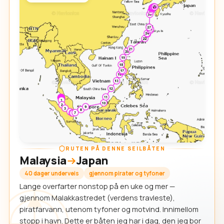
RUTEN PÅ DENNE SEILBÅTEN
Malaysia
Japan
40 dager underveis
gjennom pirater og tyfoner
Lange overfarter nonstop på en uke og mer —
gjennom Malakkastredet (verdens travleste),
piratfarvann, utenom tyfoner og motvind. Innimellom
stopp i havn. Dette er båten jeg har i dag, den jeg bor