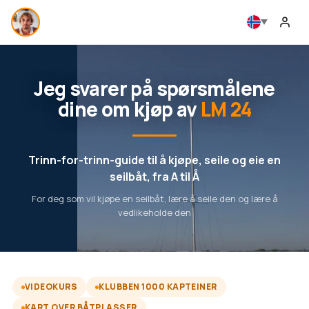
Jeg svarer på spørsmålene
dine om kjøp av
LM 24
Trinn-for-trinn-guide til å kjøpe, seile og eie en
seilbåt, fra A til Å
For deg som vil kjøpe en seilbåt, lære å seile den og lære å
vedlikeholde den
VIDEOKURS
KLUBBEN 1000 KAPTEINER
KART OVER BÅTPLASSER