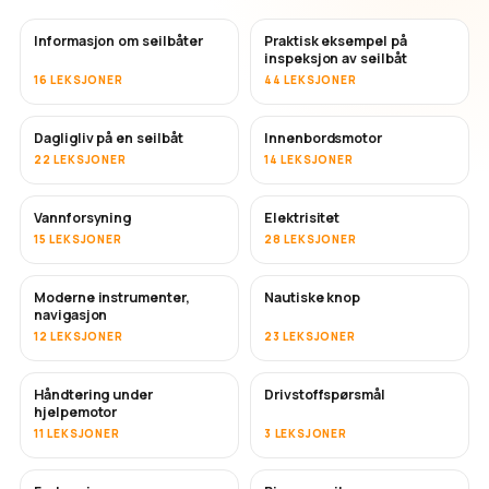
Informasjon om seilbåter
Praktisk eksempel på
inspeksjon av seilbåt
16 LEKSJONER
44 LEKSJONER
Dagligliv på en seilbåt
Innenbordsmotor
22 LEKSJONER
14 LEKSJONER
Vannforsyning
Elektrisitet
15 LEKSJONER
28 LEKSJONER
Moderne instrumenter,
Nautiske knop
navigasjon
12 LEKSJONER
23 LEKSJONER
Håndtering under
Drivstoffspørsmål
hjelpemotor
11 LEKSJONER
3 LEKSJONER