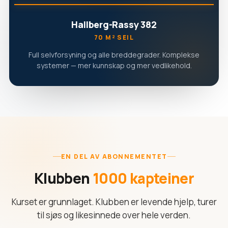
Hallberg-Rassy 382
70 M² SEIL
Full selvforsyning og alle breddegrader. Komplekse
systemer — mer kunnskap og mer vedlikehold.
EN DEL AV ABONNEMENTET
Klubben
1000 kapteiner
Kurset er grunnlaget. Klubben er levende hjelp, turer
til sjøs og likesinnede over hele verden.