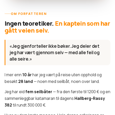
OM FORFATTEREN
Ingen teoretiker.
En kaptein som har
gått veien selv.
«Jeg gjenforteller ikke bøker. Jeg deler det
jeg har vært gjennom selv — med alle feil og
alle seire.»
I mer enn
10 år
har jeg vært på reise uten opphold og
besøkt
28 land
— noen med seilbåt, noen over land.
Jeg har eid
fem seilbåter
— fra den første til 1200 € og en
sammenleggbar katamaran til dagens
Hallberg-Rassy
382
til rundt 300 000 €.