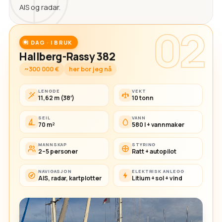
AIS og radar.
02
I DAG · I BRUK
Hallberg-Rassy 382
~300 000 €
her bor jeg nå
LENGDE
VEKT
11,62 m (38′)
10 tonn
SEIL
VANN
70 m²
580 l + vannmaker
MANNSKAP
STYRING
2–5 personer
Ratt + autopilot
NAVIGASJON
ELEKTRISK ANLEGG
AIS, radar, kartplotter
Litium + sol + vind