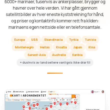
6000+ marinaer, tusenvis av ankerplasser, brygger og
havner over hele verden. Vi har gått gjennom
satellittbilder av hver eneste kyststrekning for hånd,
og priser og kontaktinfo kommer rett fra kilden:
marinaens egen nettside eller en telefonsamtale.
Europa
USA
Skandinavia
Tyrkia
Tunisia
Montenegro
Hellas
Kroatia
Japan
Kina
Sørøst-Asia
Australia
Karibia
+ dusinvis av land seilere vanligvis ikke drar til
KART I ABONNEMENTET