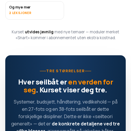
Og mye mer
SNART
2 LEKSJONER
Kurset
utvides jevnlig
med nye temaer — moduler merket
«Snart» kommer i abonnementet uten ekstra kostnad.
TRE STØRRELSER
Hver seilbåt er
en verden for
seg
. Kurset viser deg tre.
Systemer, budsjett, håndtering, vedlikehold — på
en 27-fots og en 38-fots seilbåt er dette
forskjellige disipliner. Dette er ikke «seilteori
generelt» — det er
de konkrete detaljene ved tre