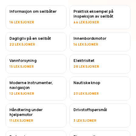
Informasjon om seilbåter
Praktisk eksempel på
inspeksjon av seilbåt
16 LEKSJONER
44 LEKSJONER
Dagligliv på en seilbåt
Innenbordsmotor
22 LEKSJONER
14 LEKSJONER
Vannforsyning
Elektrisitet
15 LEKSJONER
28 LEKSJONER
Moderne instrumenter,
Nautiske knop
navigasjon
12 LEKSJONER
23 LEKSJONER
Håndtering under
Drivstoffspørsmål
hjelpemotor
11 LEKSJONER
3 LEKSJONER