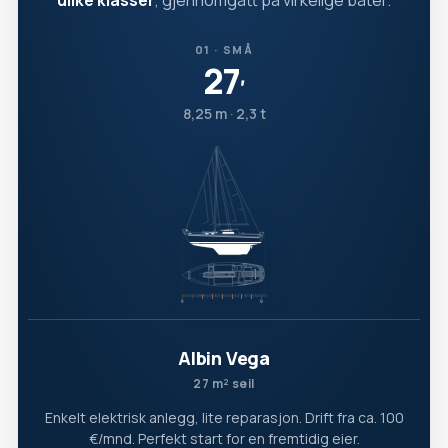
ulike klasser
, gjennomgått på virkelige båter.
01 · SMÅ
27
′
8,25 m · 2,3 t
Albin Vega
27 m² seil
Enkelt elektrisk anlegg, lite reparasjon. Drift fra ca. 100
€/mnd. Perfekt start for en fremtidig eier.