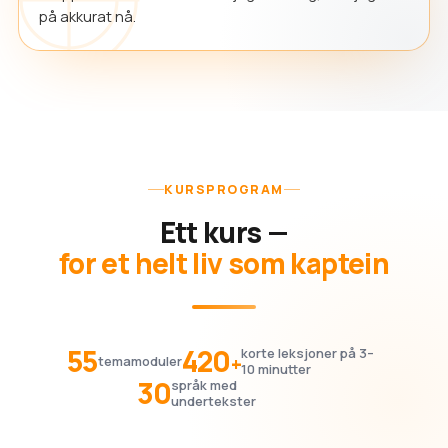
på akkurat nå.
KURSPROGRAM
Ett kurs —
for et helt liv som kaptein
55
420
korte leksjoner på 3–
+
temamoduler
10 minutter
30
språk med
undertekster