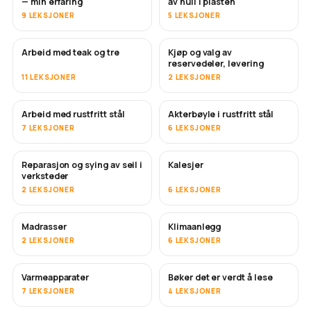
— min erfaring
av hull i plasten
9 LEKSJONER
5 LEKSJONER
Arbeid med teak og tre
Kjøp og valg av
SNART
reservedeler, levering
11 LEKSJONER
2 LEKSJONER
Arbeid med rustfritt stål
Akterbøyle i rustfritt stål
SNART
7 LEKSJONER
6 LEKSJONER
Reparasjon og sying av seil i
Kalesjer
SNART
verksteder
2 LEKSJONER
6 LEKSJONER
Madrasser
Klimaanlegg
SNART
2 LEKSJONER
6 LEKSJONER
Varmeapparater
Bøker det er verdt å lese
SNART
SNART
7 LEKSJONER
4 LEKSJONER