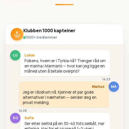
Klubben 1000 kapteiner
1000+ medlemmer
LU
Lukas
Folkens, hvem er i Tyrkia nå? Trenger råd om
en marina i Marmaris — hvor kan jeg ligge en
måned uten å betale overpris?
14:23
MA
Markus
Jeg er i Bodrum nå. Kjenner et par gode
alternativer i nærheten — sender deg en
privat melding.
14:28
SO
Sofie
Ser etter seiltid på en 30–40 fots seilbåt. Har
erfaring, klar for et cruise på 1–2 uker i