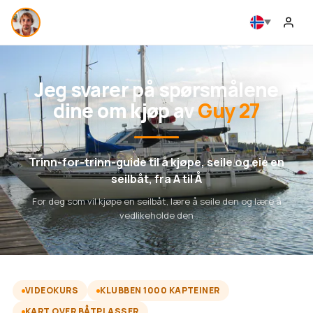
Jeg svarer på spørsmålene
dine om kjøp av
Guy 27
Trinn-for-trinn-guide til å kjøpe, seile og eie en
seilbåt, fra A til Å
For deg som vil kjøpe en seilbåt, lære å seile den og lære å
vedlikeholde den
VIDEOKURS
KLUBBEN 1000 KAPTEINER
KART OVER BÅTPLASSER