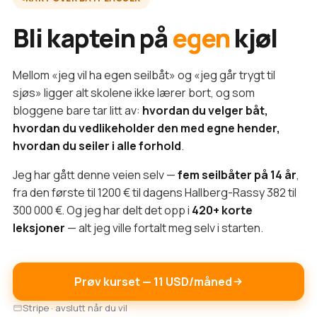
Bli kaptein på
egen
kjøl
Mellom «jeg vil ha egen seilbåt» og «jeg går trygt til
sjøs» ligger alt skolene ikke lærer bort, og som
bloggene bare tar litt av:
hvordan du velger båt,
hvordan du vedlikeholder den med egne hender,
hvordan du seiler i alle forhold
.
Jeg har gått denne veien selv —
fem seilbåter på 14 år
,
fra den første til 1200 € til dagens Hallberg-Rassy 382 til
300 000 €. Og jeg har delt det opp i
420+ korte
leksjoner
— alt jeg ville fortalt meg selv i starten.
Prøv kurset — 11 USD/måned
Stripe · avslutt når du vil