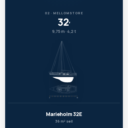
02 · MELLOMSTORE
32
′
9,75 m · 4,2 t
Marieholm 32E
36 m² seil