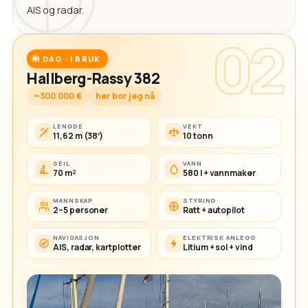
AIS og radar.
02
I DAG · I BRUK
Hallberg-Rassy 382
~300 000 €
her bor jeg nå
LENGDE
VEKT
11,62 m (38′)
10 tonn
SEIL
VANN
70 m²
580 l + vannmaker
MANNSKAP
STYRING
2–5 personer
Ratt + autopilot
NAVIGASJON
ELEKTRISK ANLEGG
AIS, radar, kartplotter
Litium + sol + vind