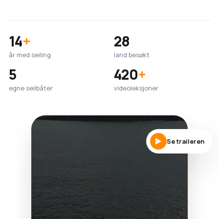
14
+
28
år med seiling
land besøkt
5
420
+
egne seilbåter
videoleksjoner
Se traileren