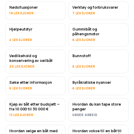
Nødsituasjoner
Verktøy og forbruksvarer
19 LEKSJONER
7 LEKSJONER
Hjelpeutstyr
Gummibåt og
påhengsmotor
4 LEKSJONER
6 LEKSJONER
Vedlikehold og
Bunnstoff
SNART
konservering av seilbåt
20 LEKSJONER
6 LEKSJONER
Søke etter informasjon
Byråkratiske nyanser
6 LEKSJONER
6 LEKSJONER
Kjøp av båt etter budsjett —
Hvordan du kan tape store
SNART
SNART
fra 10 000 til 30 000 €
penger
13 LEKSJONER
UNDER ARBEID
Hvordan selge en båt med
Hvordan vokse til en båt til
NYTT
NYTT