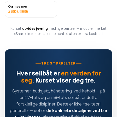
Og mye mer
SNART
2 LEKSJONER
Kurset
utvides jevnlig
med nye temaer — moduler merket
«Snart» kommer i abonnementet uten ekstra kostnad.
TRE STØRRELSER
Hver seilbåt er
en verden for
seg
. Kurset viser deg tre.
Systemer, budsjett, håndtering, vedlikehold — på
en 27-fots og en 38-fots seilbåt er dette
forskjellige disipliner. Dette er ikke «seilteori
generelt» — det er
de konkrete detaljene ved tre