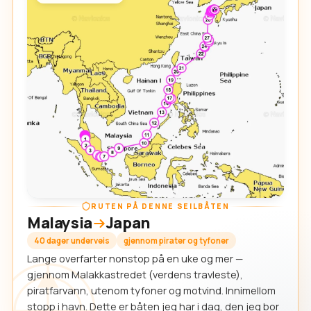
RUTEN PÅ DENNE SEILBÅTEN
Malaysia
Japan
40 dager underveis
gjennom pirater og tyfoner
Lange overfarter nonstop på en uke og mer —
gjennom Malakkastredet (verdens travleste),
piratfarvann, utenom tyfoner og motvind. Innimellom
stopp i havn. Dette er båten jeg har i dag, den jeg bor