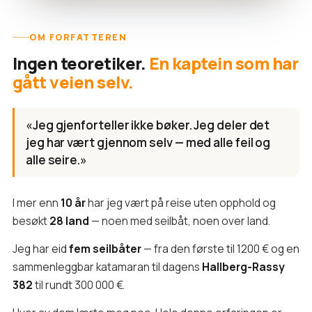
OM FORFATTEREN
Ingen teoretiker.
En kaptein som har
gått veien selv.
«Jeg gjenforteller ikke bøker. Jeg deler det
jeg har vært gjennom selv — med alle feil og
alle seire.»
I mer enn
10 år
har jeg vært på reise uten opphold og
besøkt
28 land
— noen med seilbåt, noen over land.
Jeg har eid
fem seilbåter
— fra den første til 1200 € og en
sammenleggbar katamaran til dagens
Hallberg-Rassy
382
til rundt 300 000 €.