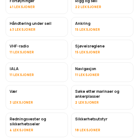
Fortøyninger
Rigg og seil
41 LEKSJONER
22 LEKSJONER
Håndtering under seil
Ankring
43 LEKSJONER
15 LEKSJONER
VHF-radio
Sjøveisreglene
11 LEKSJONER
15 LEKSJONER
IALA
Navigasjon
11 LEKSJONER
11 LEKSJONER
Vær
Søke etter marinaer og
ankerplasser
3 LEKSJONER
2 LEKSJONER
Redningsvester og
Sikkerhetsutstyr
sikkerhetsseler
4 LEKSJONER
18 LEKSJONER