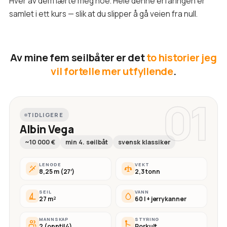
Hver av dem lærte meg noe. Hele denne erfaringen er
samlet i ett kurs — slik at du slipper å gå veien fra null.
Av mine fem seilbåter er det
to historier jeg
vil fortelle mer utfyllende
.
01
TIDLIGERE
Albin Vega
~10 000 €
min 4. seilbåt
svensk klassiker
LENGDE
VEKT
8,25 m (27′)
2,3 tonn
SEIL
VANN
27 m²
60 l + jerrykanner
MANNSKAP
STYRING
2 (opptil 4)
Rorkult