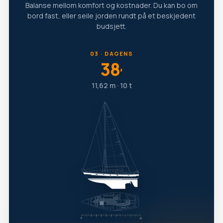
Balanse mellom komfort og kostnader. Du kan bo om
bord fast, eller seile jorden rundt på et beskjedent
budsjett.
03 · DAGENS
38
′
11,62 m · 10 t