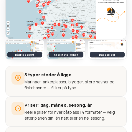
Båtplasskort
Fasilitetsikoner
Dagspriser
5 typer steder å ligge
Marinaer, ankerplasser, brygger, store havner og
fiskehavner — filtrer på type.
Priser: dag, måned, sesong, år
Reelle priser for hver båtplass i 4 formater — velg
etter planen din: én natt eller en hel sesong.