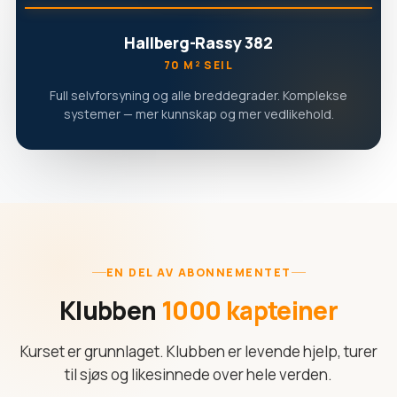
Hallberg-Rassy 382
70 M² SEIL
Full selvforsyning og alle breddegrader. Komplekse
systemer — mer kunnskap og mer vedlikehold.
EN DEL AV ABONNEMENTET
Klubben
1000 kapteiner
Kurset er grunnlaget. Klubben er levende hjelp, turer
til sjøs og likesinnede over hele verden.