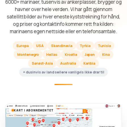
6000+ marinaer, tusenvis av ankerplasser, brygger og
havner over hele verden. Vi har gått gjennom
satellittbilder av hver eneste kyststrekning for hånd,
og priser og kontaktinfo kommer rett fra kilden:
marinaens egen nettside eller en telefonsamtale.
Europa
USA
Skandinavia
Tyrkia
Tunisia
Montenegro
Hellas
Kroatia
Japan
Kina
Sørøst-Asia
Australia
Karibia
+ dusinvis av land seilere vanligvis ikke drar til
KART I ABONNEMENTET