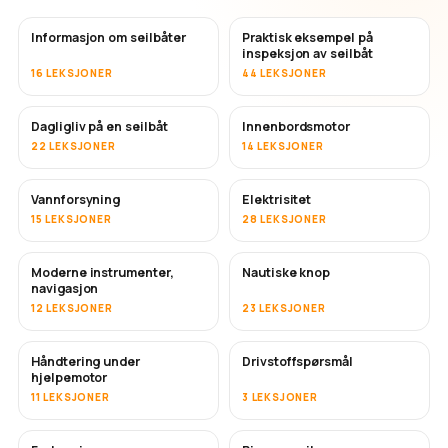
Informasjon om seilbåter
Praktisk eksempel på
inspeksjon av seilbåt
16 LEKSJONER
44 LEKSJONER
Dagligliv på en seilbåt
Innenbordsmotor
22 LEKSJONER
14 LEKSJONER
Vannforsyning
Elektrisitet
15 LEKSJONER
28 LEKSJONER
Moderne instrumenter,
Nautiske knop
navigasjon
12 LEKSJONER
23 LEKSJONER
Håndtering under
Drivstoffspørsmål
hjelpemotor
11 LEKSJONER
3 LEKSJONER