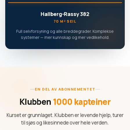
Hallberg-Rassy 382
70 M² SEIL
Full selvforsyning og alle breddegrader. Komplekse
systemer — mer kunnskap og mer vedlikehold.
EN DEL AV ABONNEMENTET
Klubben
1000 kapteiner
Kurset er grunnlaget. Klubben er levende hjelp, turer
til sjøs og likesinnede over hele verden.