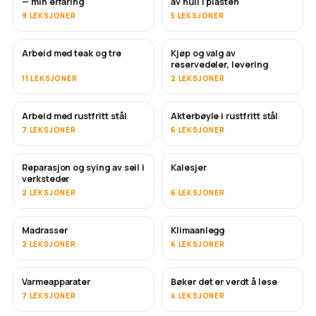
— min erfaring
av hull i plasten
9 LEKSJONER
5 LEKSJONER
Arbeid med teak og tre
Kjøp og valg av
SNART
reservedeler, levering
11 LEKSJONER
2 LEKSJONER
Arbeid med rustfritt stål
Akterbøyle i rustfritt stål
SNART
7 LEKSJONER
6 LEKSJONER
Reparasjon og sying av seil i
Kalesjer
SNART
verksteder
2 LEKSJONER
6 LEKSJONER
Madrasser
Klimaanlegg
SNART
2 LEKSJONER
6 LEKSJONER
Varmeapparater
Bøker det er verdt å lese
SNART
SNART
7 LEKSJONER
4 LEKSJONER