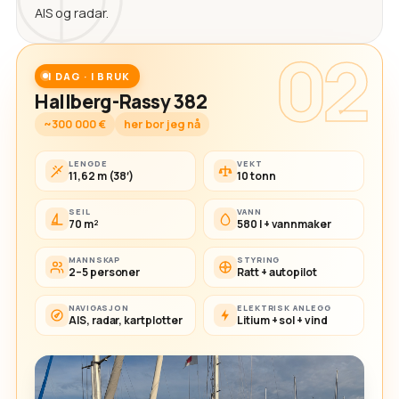
AIS og radar.
02
I DAG · I BRUK
Hallberg-Rassy 382
~300 000 €
her bor jeg nå
LENGDE
VEKT
11,62 m (38′)
10 tonn
SEIL
VANN
70 m²
580 l + vannmaker
MANNSKAP
STYRING
2–5 personer
Ratt + autopilot
NAVIGASJON
ELEKTRISK ANLEGG
AIS, radar, kartplotter
Litium + sol + vind