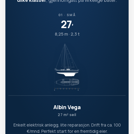
ulike klasser
, gjennomgått på virkelige båter.
01 · SMÅ
27
′
8,25 m · 2,3 t
Albin Vega
27 m² seil
Enkelt elektrisk anlegg, lite reparasjon. Drift fra ca. 100
€/mnd. Perfekt start for en fremtidig eier.