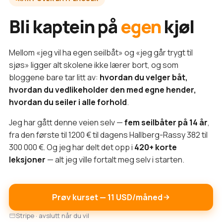
Bli kaptein på
egen
kjøl
Mellom «jeg vil ha egen seilbåt» og «jeg går trygt til
sjøs» ligger alt skolene ikke lærer bort, og som
bloggene bare tar litt av:
hvordan du velger båt,
hvordan du vedlikeholder den med egne hender,
hvordan du seiler i alle forhold
.
Jeg har gått denne veien selv —
fem seilbåter på 14 år
,
fra den første til 1200 € til dagens Hallberg-Rassy 382 til
300 000 €. Og jeg har delt det opp i
420+ korte
leksjoner
— alt jeg ville fortalt meg selv i starten.
Prøv kurset — 11 USD/måned
Stripe · avslutt når du vil