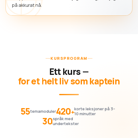
på akkurat nå.
KURSPROGRAM
Ett kurs —
for et helt liv som kaptein
55
420
korte leksjoner på 3–
+
temamoduler
10 minutter
30
språk med
undertekster