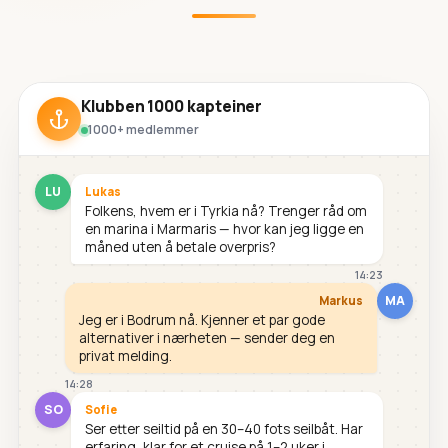
Klubben 1000 kapteiner
1000+ medlemmer
LU
Lukas
Folkens, hvem er i Tyrkia nå? Trenger råd om
en marina i Marmaris — hvor kan jeg ligge en
måned uten å betale overpris?
14:23
MA
Markus
Jeg er i Bodrum nå. Kjenner et par gode
alternativer i nærheten — sender deg en
privat melding.
14:28
SO
Sofie
Ser etter seiltid på en 30–40 fots seilbåt. Har
erfaring, klar for et cruise på 1–2 uker i