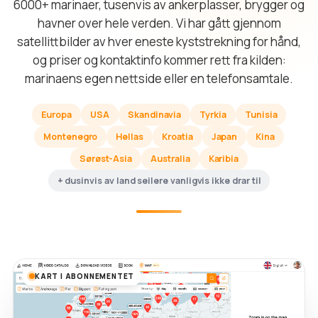
6000+ marinaer, tusenvis av ankerplasser, brygger og
havner over hele verden. Vi har gått gjennom
satellittbilder av hver eneste kyststrekning for hånd,
og priser og kontaktinfo kommer rett fra kilden:
marinaens egen nettside eller en telefonsamtale.
Europa
USA
Skandinavia
Tyrkia
Tunisia
Montenegro
Hellas
Kroatia
Japan
Kina
Sørøst-Asia
Australia
Karibia
+ dusinvis av land seilere vanligvis ikke drar til
KART I ABONNEMENTET