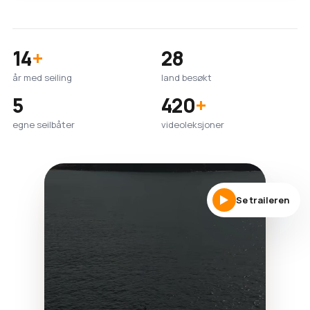
14
+
28
år med seiling
land besøkt
5
420
+
egne seilbåter
videoleksjoner
Se traileren