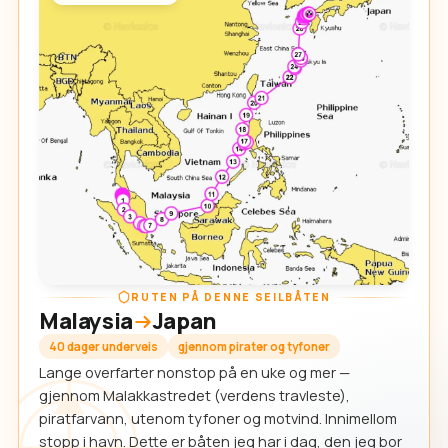
RUTEN PÅ DENNE SEILBÅTEN
Malaysia
Japan
40 dager underveis
gjennom pirater og tyfoner
Lange overfarter nonstop på en uke og mer —
gjennom Malakkastredet (verdens travleste),
piratfarvann, utenom tyfoner og motvind. Innimellom
stopp i havn. Dette er båten jeg har i dag, den jeg bor