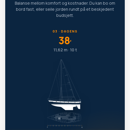
Balanse mellom komfort og kostnader. Du kan bo om
bord fast, eller seile jorden rundt på et beskjedent
budsjett.
03 · DAGENS
38
′
11,62 m · 10 t