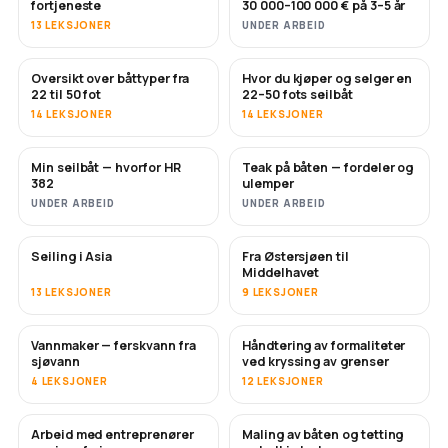
fortjeneste
30 000–100 000 € på 3–5 år
13 LEKSJONER
UNDER ARBEID
Oversikt over båttyper fra
Hvor du kjøper og selger en
SNART
SNART
22 til 50 fot
22–50 fots seilbåt
14 LEKSJONER
14 LEKSJONER
Min seilbåt — hvorfor HR
Teak på båten — fordeler og
SNART
SNART
382
ulemper
UNDER ARBEID
UNDER ARBEID
Seiling i Asia
Fra Østersjøen til
SNART
SNART
Middelhavet
13 LEKSJONER
9 LEKSJONER
Vannmaker — ferskvann fra
Håndtering av formaliteter
SNART
sjøvann
ved kryssing av grenser
4 LEKSJONER
12 LEKSJONER
Arbeid med entreprenører
Maling av båten og tetting
SNART
SNART