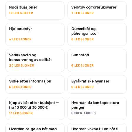
Nødsituasjoner
Verktøy og forbruksvarer
19 LEKSJONER
7 LEKSJONER
Hjelpeutstyr
Gummibåt og
påhengsmotor
4 LEKSJONER
6 LEKSJONER
Vedlikehold og
Bunnstoff
SNART
konservering av seilbåt
20 LEKSJONER
6 LEKSJONER
Søke etter informasjon
Byråkratiske nyanser
6 LEKSJONER
6 LEKSJONER
Kjøp av båt etter budsjett —
Hvordan du kan tape store
SNART
SNART
fra 10 000 til 30 000 €
penger
13 LEKSJONER
UNDER ARBEID
Hvordan selge en båt med
Hvordan vokse til en båt til
NYTT
NYTT