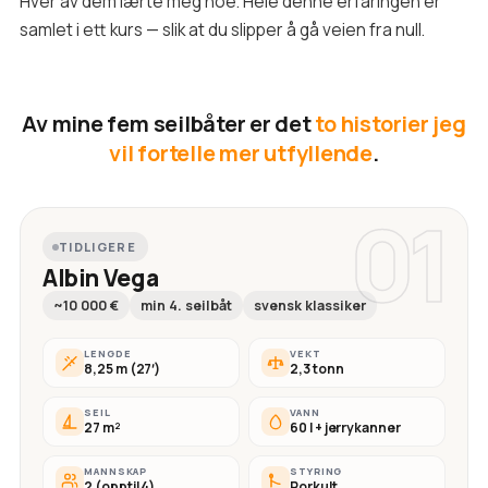
Hver av dem lærte meg noe. Hele denne erfaringen er
samlet i ett kurs — slik at du slipper å gå veien fra null.
Av mine fem seilbåter er det
to historier jeg
vil fortelle mer utfyllende
.
01
TIDLIGERE
Albin Vega
~10 000 €
min 4. seilbåt
svensk klassiker
LENGDE
VEKT
8,25 m (27′)
2,3 tonn
SEIL
VANN
27 m²
60 l + jerrykanner
MANNSKAP
STYRING
2 (opptil 4)
Rorkult