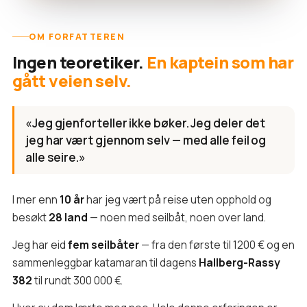
OM FORFATTEREN
Ingen teoretiker.
En kaptein som har
gått veien selv.
«Jeg gjenforteller ikke bøker. Jeg deler det
jeg har vært gjennom selv — med alle feil og
alle seire.»
I mer enn
10 år
har jeg vært på reise uten opphold og
besøkt
28 land
— noen med seilbåt, noen over land.
Jeg har eid
fem seilbåter
— fra den første til 1200 € og en
sammenleggbar katamaran til dagens
Hallberg-Rassy
382
til rundt 300 000 €.