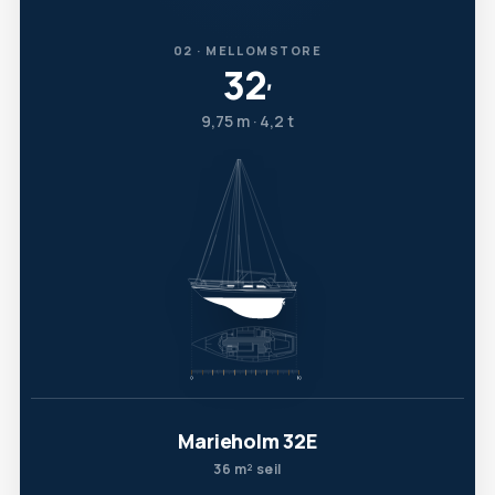
02 · MELLOMSTORE
32
′
9,75 m · 4,2 t
Marieholm 32E
36 m² seil