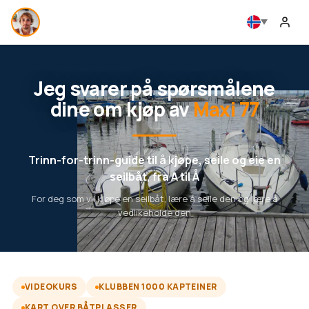
Jeg svarer på spørsmålene
dine om kjøp av
Maxi 77
Trinn-for-trinn-guide til å kjøpe, seile og eie en
seilbåt, fra A til Å
For deg som vil kjøpe en seilbåt, lære å seile den og lære å
vedlikeholde den
VIDEOKURS
KLUBBEN 1000 KAPTEINER
KART OVER BÅTPLASSER