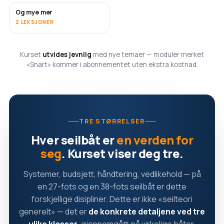
Og mye mer
SNART
2 LEKSJONER
Kurset
utvides jevnlig
med nye temaer — moduler merket
«Snart» kommer i abonnementet uten ekstra kostnad.
TRE STØRRELSER
Hver seilbåt er
en verden for
seg
. Kurset viser deg tre.
Systemer, budsjett, håndtering, vedlikehold — på
en 27-fots og en 38-fots seilbåt er dette
forskjellige disipliner. Dette er ikke «seilteori
generelt» — det er
de konkrete detaljene ved tre