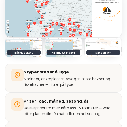
Båtplasskort
Fasilitetsikoner
Dagspriser
5 typer steder å ligge
Marinaer, ankerplasser, brygger, store havner og
fiskehavner — filtrer på type.
Priser: dag, måned, sesong, år
Reelle priser for hver båtplass i 4 formater — velg
etter planen din: én natt eller en hel sesong.