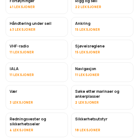
Fortøyninger
Rigg og seil
41 LEKSJONER
22 LEKSJONER
Håndtering under seil
Ankring
43 LEKSJONER
15 LEKSJONER
VHF-radio
Sjøveisreglene
11 LEKSJONER
15 LEKSJONER
IALA
Navigasjon
11 LEKSJONER
11 LEKSJONER
Vær
Søke etter marinaer og
ankerplasser
3 LEKSJONER
2 LEKSJONER
Redningsvester og
Sikkerhetsutstyr
sikkerhetsseler
4 LEKSJONER
18 LEKSJONER