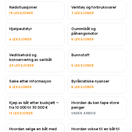
Nødsituasjoner
Verktøy og forbruksvarer
19 LEKSJONER
7 LEKSJONER
Hjelpeutstyr
Gummibåt og
påhengsmotor
4 LEKSJONER
6 LEKSJONER
Vedlikehold og
Bunnstoff
SNART
konservering av seilbåt
20 LEKSJONER
6 LEKSJONER
Søke etter informasjon
Byråkratiske nyanser
6 LEKSJONER
6 LEKSJONER
Kjøp av båt etter budsjett —
Hvordan du kan tape store
SNART
SNART
fra 10 000 til 30 000 €
penger
13 LEKSJONER
UNDER ARBEID
Hvordan selge en båt med
Hvordan vokse til en båt til
NYTT
NYTT