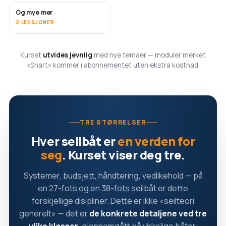
Og mye mer
SNART
2 LEKSJONER
Kurset
utvides jevnlig
med nye temaer — moduler merket
«Snart» kommer i abonnementet uten ekstra kostnad.
TRE STØRRELSER
Hver seilbåt er
en verden for
seg
. Kurset viser deg tre.
Systemer, budsjett, håndtering, vedlikehold — på
en 27-fots og en 38-fots seilbåt er dette
forskjellige disipliner. Dette er ikke «seilteori
generelt» — det er
de konkrete detaljene ved tre