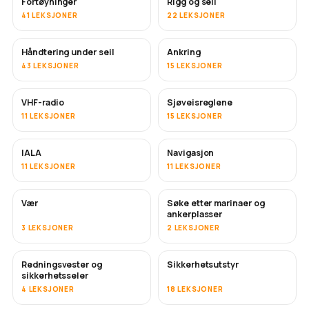
Fortøyninger
Rigg og seil
41 LEKSJONER
22 LEKSJONER
Håndtering under seil
Ankring
43 LEKSJONER
15 LEKSJONER
VHF-radio
Sjøveisreglene
11 LEKSJONER
15 LEKSJONER
IALA
Navigasjon
11 LEKSJONER
11 LEKSJONER
Vær
Søke etter marinaer og
ankerplasser
3 LEKSJONER
2 LEKSJONER
Redningsvester og
Sikkerhetsutstyr
sikkerhetsseler
4 LEKSJONER
18 LEKSJONER