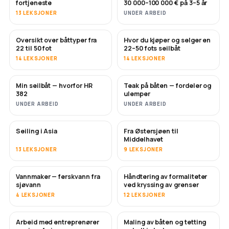
fortjeneste
30 000–100 000 € på 3–5 år
13 LEKSJONER
UNDER ARBEID
Oversikt over båttyper fra
Hvor du kjøper og selger en
SNART
SNART
22 til 50 fot
22–50 fots seilbåt
14 LEKSJONER
14 LEKSJONER
Min seilbåt — hvorfor HR
Teak på båten — fordeler og
SNART
SNART
382
ulemper
UNDER ARBEID
UNDER ARBEID
Seiling i Asia
Fra Østersjøen til
SNART
SNART
Middelhavet
13 LEKSJONER
9 LEKSJONER
Vannmaker — ferskvann fra
Håndtering av formaliteter
SNART
sjøvann
ved kryssing av grenser
4 LEKSJONER
12 LEKSJONER
Arbeid med entreprenører
Maling av båten og tetting
SNART
SNART