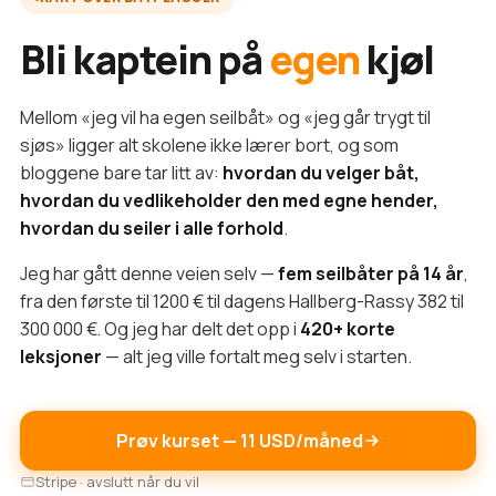
Bli kaptein på
egen
kjøl
Mellom «jeg vil ha egen seilbåt» og «jeg går trygt til
sjøs» ligger alt skolene ikke lærer bort, og som
bloggene bare tar litt av:
hvordan du velger båt,
hvordan du vedlikeholder den med egne hender,
hvordan du seiler i alle forhold
.
Jeg har gått denne veien selv —
fem seilbåter på 14 år
,
fra den første til 1200 € til dagens Hallberg-Rassy 382 til
300 000 €. Og jeg har delt det opp i
420+ korte
leksjoner
— alt jeg ville fortalt meg selv i starten.
Prøv kurset — 11 USD/måned
Stripe · avslutt når du vil