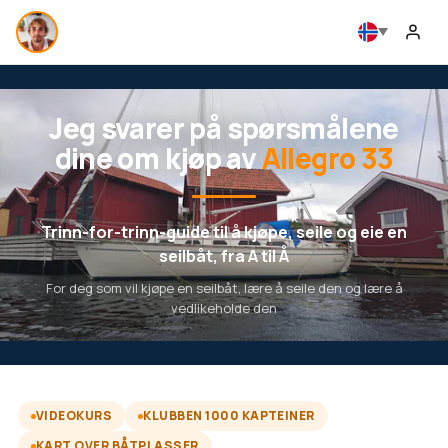
Jeg svarer på spørsmålene
dine om kjøp av
Allegro 33
Trinn-for-trinn-guide til å kjøpe, seile og eie en
seilbåt, fra A til Å
For deg som vil kjøpe en seilbåt, lære å seile den og lære å
vedlikeholde den
VIDEOKURS
KLUBBEN 1000 KAPTEINER
KART OVER BÅTPLASSER