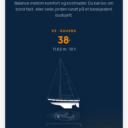
Balanse mellom komfort og kostnader. Du kan bo om
bord fast, eller seile jorden rundt på et beskjedent
budsjett.
03 · DAGENS
38
′
11,62 m · 10 t