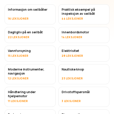
Informasjon om seilbåter
Praktisk eksempel på
inspeksjon av seilbåt
16 LEKSJONER
44 LEKSJONER
Dagligliv på en seilbåt
Innenbordsmotor
22 LEKSJONER
14 LEKSJONER
Vannforsyning
Elektrisitet
15 LEKSJONER
28 LEKSJONER
Moderne instrumenter,
Nautiske knop
navigasjon
12 LEKSJONER
23 LEKSJONER
Håndtering under
Drivstoffspørsmål
hjelpemotor
11 LEKSJONER
3 LEKSJONER