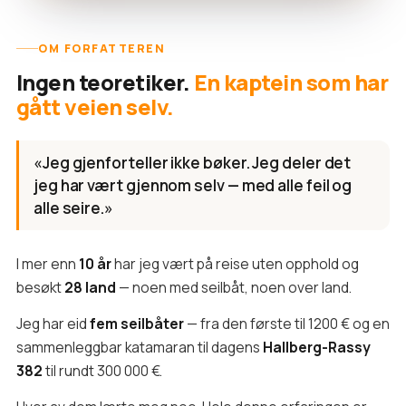
OM FORFATTEREN
Ingen teoretiker.
En kaptein som har
gått veien selv.
«Jeg gjenforteller ikke bøker. Jeg deler det
jeg har vært gjennom selv — med alle feil og
alle seire.»
I mer enn
10 år
har jeg vært på reise uten opphold og
besøkt
28 land
— noen med seilbåt, noen over land.
Jeg har eid
fem seilbåter
— fra den første til 1200 € og en
sammenleggbar katamaran til dagens
Hallberg-Rassy
382
til rundt 300 000 €.