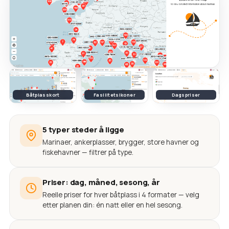
Båtplasskort
Fasilitetsikoner
Dagspriser
5 typer steder å ligge
Marinaer, ankerplasser, brygger, store havner og
fiskehavner — filtrer på type.
Priser: dag, måned, sesong, år
Reelle priser for hver båtplass i 4 formater — velg
etter planen din: én natt eller en hel sesong.