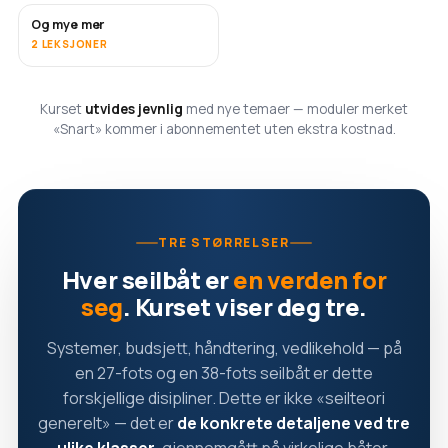
Og mye mer
SNART
2 LEKSJONER
Kurset
utvides jevnlig
med nye temaer — moduler merket
«Snart» kommer i abonnementet uten ekstra kostnad.
TRE STØRRELSER
Hver seilbåt er
en verden for
seg
. Kurset viser deg tre.
Systemer, budsjett, håndtering, vedlikehold — på
en 27-fots og en 38-fots seilbåt er dette
forskjellige disipliner. Dette er ikke «seilteori
generelt» — det er
de konkrete detaljene ved tre