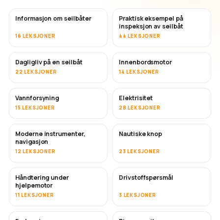
Informasjon om seilbåter
Praktisk eksempel på
inspeksjon av seilbåt
16 LEKSJONER
44 LEKSJONER
Dagligliv på en seilbåt
Innenbordsmotor
22 LEKSJONER
14 LEKSJONER
Vannforsyning
Elektrisitet
15 LEKSJONER
28 LEKSJONER
Moderne instrumenter,
Nautiske knop
navigasjon
12 LEKSJONER
23 LEKSJONER
Håndtering under
Drivstoffspørsmål
hjelpemotor
11 LEKSJONER
3 LEKSJONER