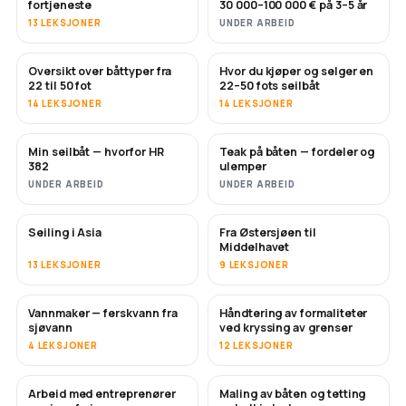
fortjeneste
30 000–100 000 € på 3–5 år
13 LEKSJONER
UNDER ARBEID
Oversikt over båttyper fra
Hvor du kjøper og selger en
SNART
SNART
22 til 50 fot
22–50 fots seilbåt
14 LEKSJONER
14 LEKSJONER
Min seilbåt — hvorfor HR
Teak på båten — fordeler og
SNART
SNART
382
ulemper
UNDER ARBEID
UNDER ARBEID
Seiling i Asia
Fra Østersjøen til
SNART
SNART
Middelhavet
13 LEKSJONER
9 LEKSJONER
Vannmaker — ferskvann fra
Håndtering av formaliteter
SNART
sjøvann
ved kryssing av grenser
4 LEKSJONER
12 LEKSJONER
Arbeid med entreprenører
Maling av båten og tetting
SNART
SNART