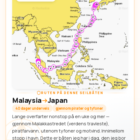
RUTEN PÅ DENNE SEILBÅTEN
Malaysia
Japan
40 dager underveis
gjennom pirater og tyfoner
Lange overfarter nonstop på en uke og mer —
gjennom Malakkastredet (verdens travleste),
piratfarvann, utenom tyfoner og motvind. Innimellom
stopp i havn. Dette er båten jeg har i dag, den jeg bor