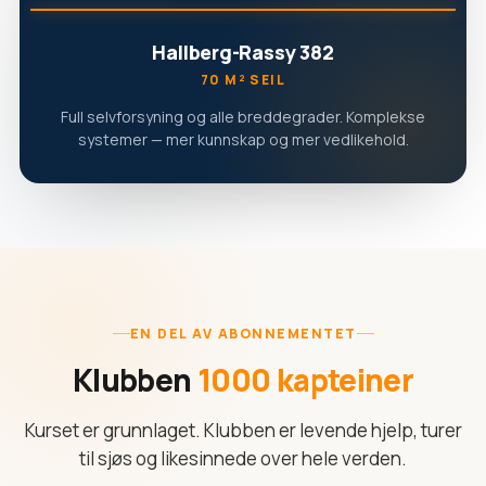
Hallberg-Rassy 382
70 M² SEIL
Full selvforsyning og alle breddegrader. Komplekse
systemer — mer kunnskap og mer vedlikehold.
EN DEL AV ABONNEMENTET
Klubben
1000 kapteiner
Kurset er grunnlaget. Klubben er levende hjelp, turer
til sjøs og likesinnede over hele verden.