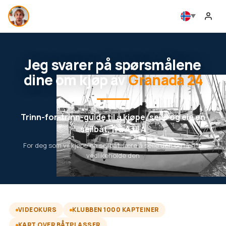
Jeg svarer på spørsmålene
dine om kjøp av
Granada 24
Trinn-for-trinn-guide til å kjøpe, seile og eie en
seilbåt, fra A til Å
For deg som vil kjøpe en seilbåt, lære å seile den og lære å
vedlikeholde den
VIDEOKURS
KLUBBEN 1000 KAPTEINER
KART OVER BÅTPLASSER