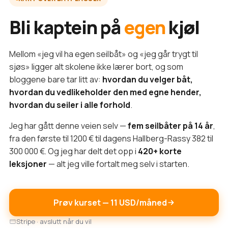
Bli kaptein på
egen
kjøl
Mellom «jeg vil ha egen seilbåt» og «jeg går trygt til
sjøs» ligger alt skolene ikke lærer bort, og som
bloggene bare tar litt av:
hvordan du velger båt,
hvordan du vedlikeholder den med egne hender,
hvordan du seiler i alle forhold
.
Jeg har gått denne veien selv —
fem seilbåter på 14 år
,
fra den første til 1200 € til dagens Hallberg-Rassy 382 til
300 000 €. Og jeg har delt det opp i
420+ korte
leksjoner
— alt jeg ville fortalt meg selv i starten.
Prøv kurset — 11 USD/måned
Stripe · avslutt når du vil