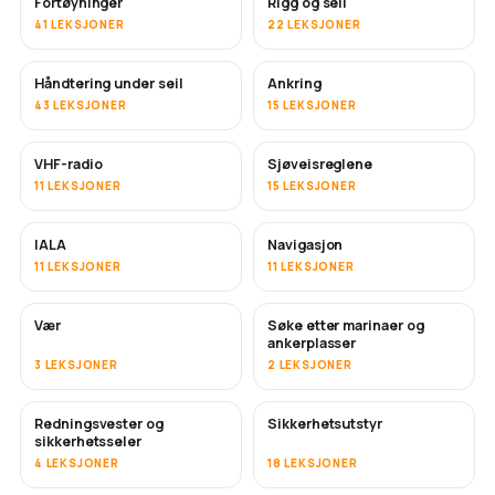
Fortøyninger
Rigg og seil
41 LEKSJONER
22 LEKSJONER
Håndtering under seil
Ankring
43 LEKSJONER
15 LEKSJONER
VHF-radio
Sjøveisreglene
11 LEKSJONER
15 LEKSJONER
IALA
Navigasjon
11 LEKSJONER
11 LEKSJONER
Vær
Søke etter marinaer og
ankerplasser
3 LEKSJONER
2 LEKSJONER
Redningsvester og
Sikkerhetsutstyr
sikkerhetsseler
4 LEKSJONER
18 LEKSJONER