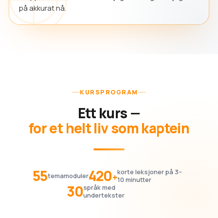
på akkurat nå.
KURSPROGRAM
Ett kurs —
for et helt liv som kaptein
55
420
korte leksjoner på 3–
+
temamoduler
10 minutter
30
språk med
undertekster