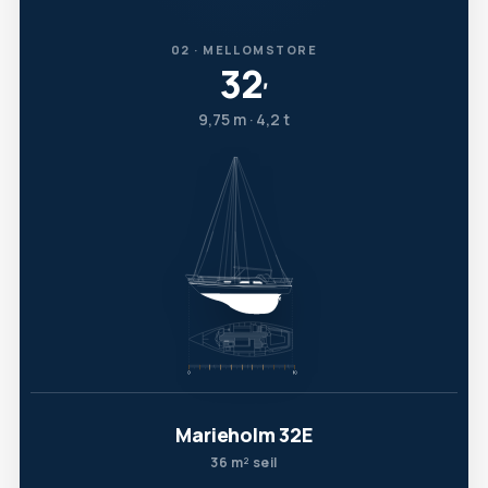
02 · MELLOMSTORE
32
′
9,75 m · 4,2 t
Marieholm 32E
36 m² seil