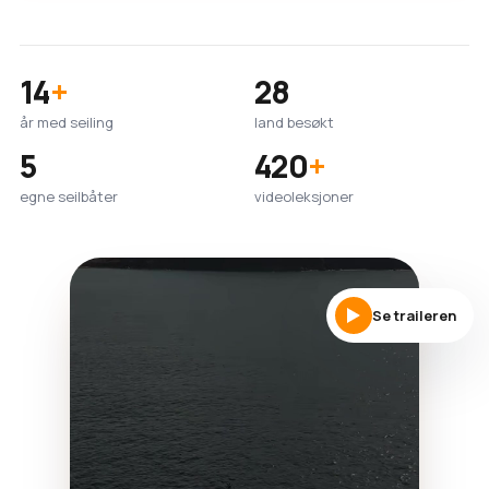
14
+
28
år med seiling
land besøkt
5
420
+
egne seilbåter
videoleksjoner
Se traileren