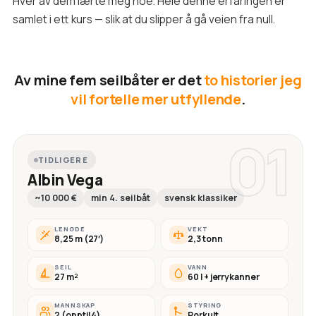
Hver av dem lærte meg noe. Hele denne erfaringen er
samlet i ett kurs — slik at du slipper å gå veien fra null.
Av mine fem seilbåter er det
to historier jeg
vil fortelle mer utfyllende
.
01
TIDLIGERE
Albin Vega
~10 000 €
min 4. seilbåt
svensk klassiker
LENGDE
VEKT
8,25 m (27′)
2,3 tonn
SEIL
VANN
27 m²
60 l + jerrykanner
MANNSKAP
STYRING
2 (opptil 4)
Rorkult