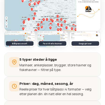
Båtplasskort
Fasilitetsikoner
Dagspriser
5 typer steder å ligge
Marinaer, ankerplasser, brygger, store havner og
fiskehavner — filtrer på type.
Priser: dag, måned, sesong, år
Reelle priser for hver båtplass i 4 formater — velg
etter planen din: én natt eller en hel sesong.