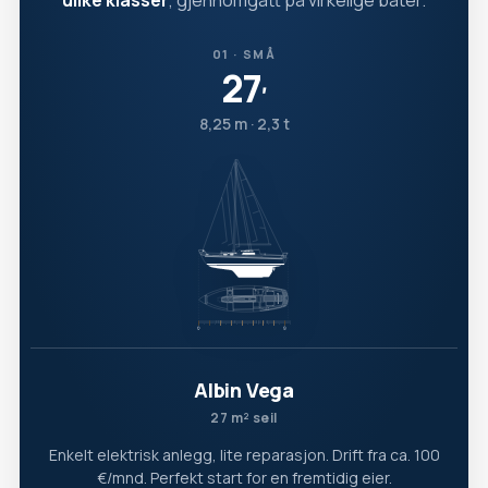
ulike klasser
, gjennomgått på virkelige båter.
01 · SMÅ
27
′
8,25 m · 2,3 t
Albin Vega
27 m² seil
Enkelt elektrisk anlegg, lite reparasjon. Drift fra ca. 100
€/mnd. Perfekt start for en fremtidig eier.