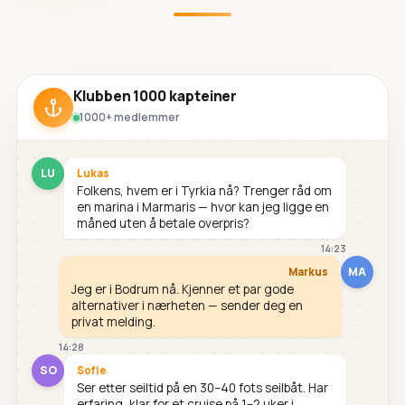
Klubben 1000 kapteiner
1000+ medlemmer
LU
Lukas
Folkens, hvem er i Tyrkia nå? Trenger råd om
en marina i Marmaris — hvor kan jeg ligge en
måned uten å betale overpris?
14:23
MA
Markus
Jeg er i Bodrum nå. Kjenner et par gode
alternativer i nærheten — sender deg en
privat melding.
14:28
SO
Sofie
Ser etter seiltid på en 30–40 fots seilbåt. Har
erfaring, klar for et cruise på 1–2 uker i