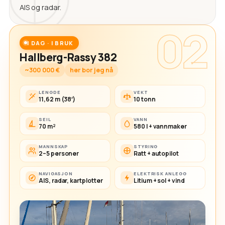
AIS og radar.
02
I DAG · I BRUK
Hallberg-Rassy 382
~300 000 €
her bor jeg nå
LENGDE
VEKT
11,62 m (38′)
10 tonn
SEIL
VANN
70 m²
580 l + vannmaker
MANNSKAP
STYRING
2–5 personer
Ratt + autopilot
NAVIGASJON
ELEKTRISK ANLEGG
AIS, radar, kartplotter
Litium + sol + vind