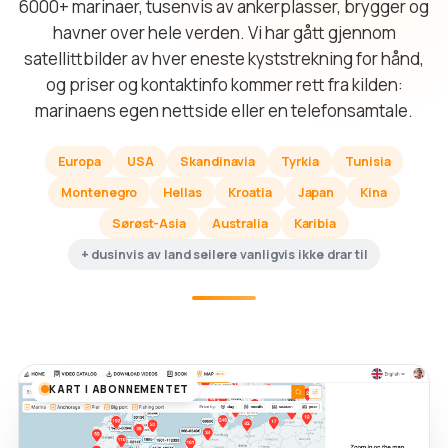
6000+ marinaer, tusenvis av ankerplasser, brygger og
havner over hele verden. Vi har gått gjennom
satellittbilder av hver eneste kyststrekning for hånd,
og priser og kontaktinfo kommer rett fra kilden:
marinaens egen nettside eller en telefonsamtale.
Europa
USA
Skandinavia
Tyrkia
Tunisia
Montenegro
Hellas
Kroatia
Japan
Kina
Sørøst-Asia
Australia
Karibia
+ dusinvis av land seilere vanligvis ikke drar til
KART I ABONNEMENTET