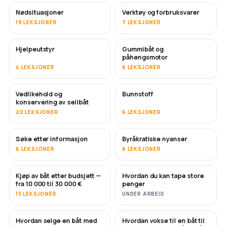
Nødsituasjoner
Verktøy og forbruksvarer
19 LEKSJONER
7 LEKSJONER
Hjelpeutstyr
Gummibåt og
påhengsmotor
4 LEKSJONER
6 LEKSJONER
Vedlikehold og
Bunnstoff
SNART
konservering av seilbåt
20 LEKSJONER
6 LEKSJONER
Søke etter informasjon
Byråkratiske nyanser
6 LEKSJONER
6 LEKSJONER
Kjøp av båt etter budsjett —
Hvordan du kan tape store
SNART
SNART
fra 10 000 til 30 000 €
penger
13 LEKSJONER
UNDER ARBEID
Hvordan selge en båt med
Hvordan vokse til en båt til
NYTT
NYTT