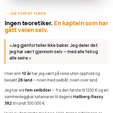
OM FORFATTEREN
Ingen teoretiker.
En kaptein som har
gått veien selv.
«Jeg gjenforteller ikke bøker. Jeg deler det
jeg har vært gjennom selv — med alle feil og
alle seire.»
I mer enn
10 år
har jeg vært på reise uten opphold og
besøkt
28 land
— noen med seilbåt, noen over land.
Jeg har eid
fem seilbåter
— fra den første til 1200 € og en
sammenleggbar katamaran til dagens
Hallberg-Rassy
382
til rundt 300 000 €.