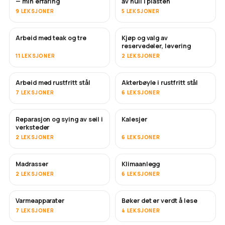
— min erfaring
av hull i plasten
9 LEKSJONER
5 LEKSJONER
Arbeid med teak og tre
Kjøp og valg av
SNART
reservedeler, levering
11 LEKSJONER
2 LEKSJONER
Arbeid med rustfritt stål
Akterbøyle i rustfritt stål
SNART
7 LEKSJONER
6 LEKSJONER
Reparasjon og sying av seil i
Kalesjer
SNART
verksteder
2 LEKSJONER
6 LEKSJONER
Madrasser
Klimaanlegg
SNART
2 LEKSJONER
6 LEKSJONER
Varmeapparater
Bøker det er verdt å lese
SNART
SNART
7 LEKSJONER
4 LEKSJONER