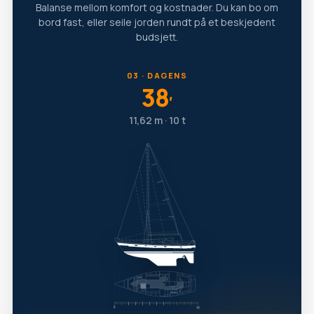
Balanse mellom komfort og kostnader. Du kan bo om
bord fast, eller seile jorden rundt på et beskjedent
budsjett.
03 · DAGENS
38
′
11,62 m · 10 t