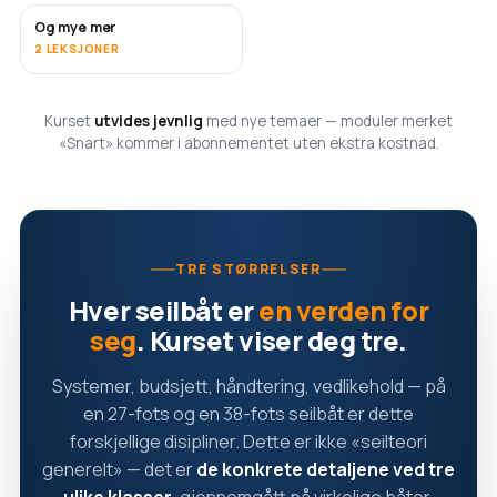
Og mye mer
SNART
2 LEKSJONER
Kurset
utvides jevnlig
med nye temaer — moduler merket
«Snart» kommer i abonnementet uten ekstra kostnad.
TRE STØRRELSER
Hver seilbåt er
en verden for
seg
. Kurset viser deg tre.
Systemer, budsjett, håndtering, vedlikehold — på
en 27-fots og en 38-fots seilbåt er dette
forskjellige disipliner. Dette er ikke «seilteori
generelt» — det er
de konkrete detaljene ved tre