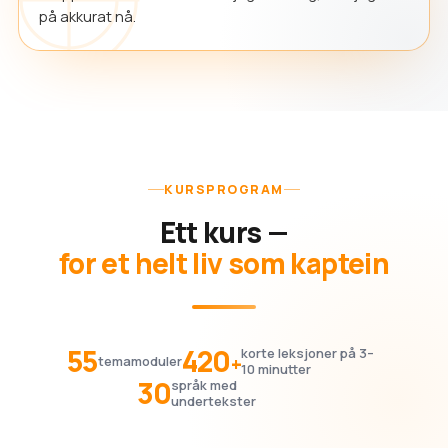
på akkurat nå.
KURSPROGRAM
Ett kurs —
for et helt liv som kaptein
55
420
korte leksjoner på 3–
+
temamoduler
10 minutter
30
språk med
undertekster