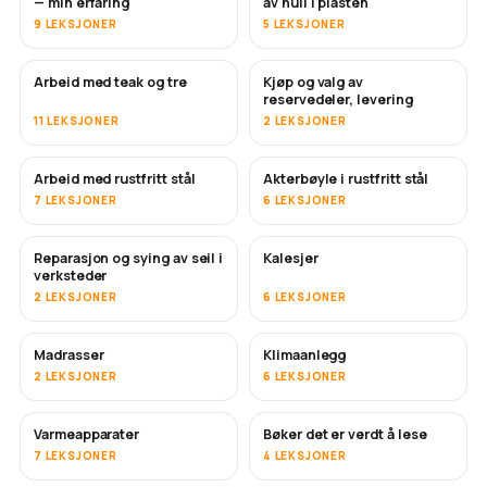
— min erfaring
av hull i plasten
9 LEKSJONER
5 LEKSJONER
Arbeid med teak og tre
Kjøp og valg av
SNART
reservedeler, levering
11 LEKSJONER
2 LEKSJONER
Arbeid med rustfritt stål
Akterbøyle i rustfritt stål
SNART
7 LEKSJONER
6 LEKSJONER
Reparasjon og sying av seil i
Kalesjer
SNART
verksteder
2 LEKSJONER
6 LEKSJONER
Madrasser
Klimaanlegg
SNART
2 LEKSJONER
6 LEKSJONER
Varmeapparater
Bøker det er verdt å lese
SNART
SNART
7 LEKSJONER
4 LEKSJONER