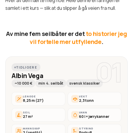
Hver av dem lærte meg noe. Hele denne erfaringen er
samlet i ett kurs — slik at du slipper å gå veien fra null.
Av mine fem seilbåter er det
to historier jeg
vil fortelle mer utfyllende
.
01
TIDLIGERE
Albin Vega
~10 000 €
min 4. seilbåt
svensk klassiker
LENGDE
VEKT
8,25 m (27′)
2,3 tonn
SEIL
VANN
27 m²
60 l + jerrykanner
MANNSKAP
STYRING
2 (opptil 4)
Rorkult