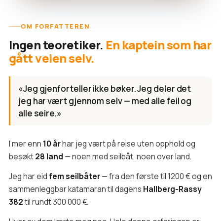
OM FORFATTEREN
Ingen teoretiker.
En kaptein som har
gått veien selv.
«Jeg gjenforteller ikke bøker. Jeg deler det
jeg har vært gjennom selv — med alle feil og
alle seire.»
I mer enn
10 år
har jeg vært på reise uten opphold og
besøkt
28 land
— noen med seilbåt, noen over land.
Jeg har eid
fem seilbåter
— fra den første til 1200 € og en
sammenleggbar katamaran til dagens
Hallberg-Rassy
382
til rundt 300 000 €.