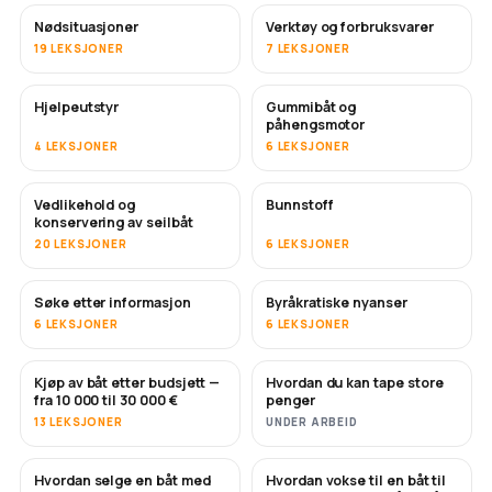
Nødsituasjoner
Verktøy og forbruksvarer
19 LEKSJONER
7 LEKSJONER
Hjelpeutstyr
Gummibåt og
påhengsmotor
4 LEKSJONER
6 LEKSJONER
Vedlikehold og
Bunnstoff
SNART
konservering av seilbåt
20 LEKSJONER
6 LEKSJONER
Søke etter informasjon
Byråkratiske nyanser
6 LEKSJONER
6 LEKSJONER
Kjøp av båt etter budsjett —
Hvordan du kan tape store
SNART
SNART
fra 10 000 til 30 000 €
penger
13 LEKSJONER
UNDER ARBEID
Hvordan selge en båt med
Hvordan vokse til en båt til
NYTT
NYTT