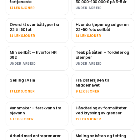
fortjeneste
30 000–100 000 € på 3–5 år
13 LEKSJONER
UNDER ARBEID
Oversikt over båttyper fra
Hvor du kjøper og selger en
SNART
SNART
22 til 50 fot
22–50 fots seilbåt
14 LEKSJONER
14 LEKSJONER
Min seilbåt — hvorfor HR
Teak på båten — fordeler og
SNART
SNART
382
ulemper
UNDER ARBEID
UNDER ARBEID
Seiling i Asia
Fra Østersjøen til
SNART
SNART
Middelhavet
13 LEKSJONER
9 LEKSJONER
Vannmaker — ferskvann fra
Håndtering av formaliteter
SNART
sjøvann
ved kryssing av grenser
4 LEKSJONER
12 LEKSJONER
Arbeid med entreprenører
Maling av båten og tetting
SNART
SNART