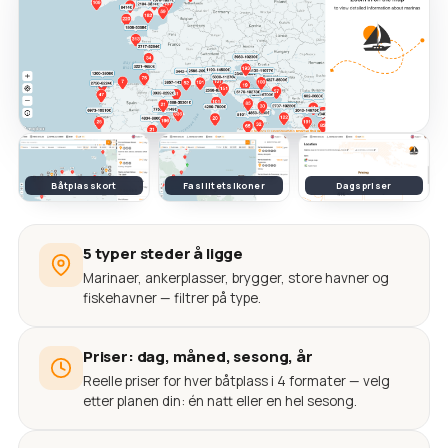
Båtplasskort
Fasilitetsikoner
Dagspriser
5 typer steder å ligge
Marinaer, ankerplasser, brygger, store havner og
fiskehavner — filtrer på type.
Priser: dag, måned, sesong, år
Reelle priser for hver båtplass i 4 formater — velg
etter planen din: én natt eller en hel sesong.