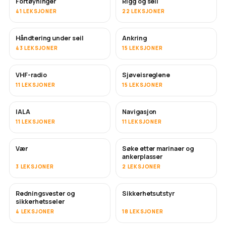
Fortøyninger
Rigg og seil
41 LEKSJONER
22 LEKSJONER
Håndtering under seil
Ankring
43 LEKSJONER
15 LEKSJONER
VHF-radio
Sjøveisreglene
11 LEKSJONER
15 LEKSJONER
IALA
Navigasjon
11 LEKSJONER
11 LEKSJONER
Vær
Søke etter marinaer og
ankerplasser
3 LEKSJONER
2 LEKSJONER
Redningsvester og
Sikkerhetsutstyr
sikkerhetsseler
4 LEKSJONER
18 LEKSJONER