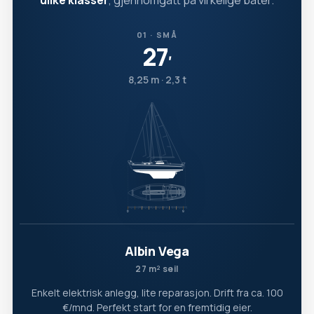
ulike klasser
, gjennomgått på virkelige båter.
01 · SMÅ
27
′
8,25 m · 2,3 t
Albin Vega
27 m² seil
Enkelt elektrisk anlegg, lite reparasjon. Drift fra ca. 100
€/mnd. Perfekt start for en fremtidig eier.