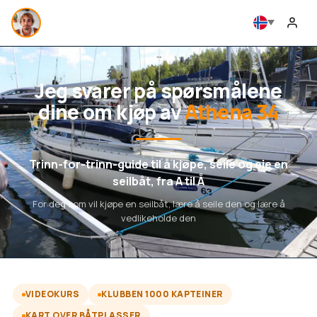
Jeg svarer på spørsmålene
dine om kjøp av
Athena 34
Trinn-for-trinn-guide til å kjøpe, seile og eie en
seilbåt, fra A til Å
For deg som vil kjøpe en seilbåt, lære å seile den og lære å
vedlikeholde den
VIDEOKURS
KLUBBEN 1000 KAPTEINER
KART OVER BÅTPLASSER