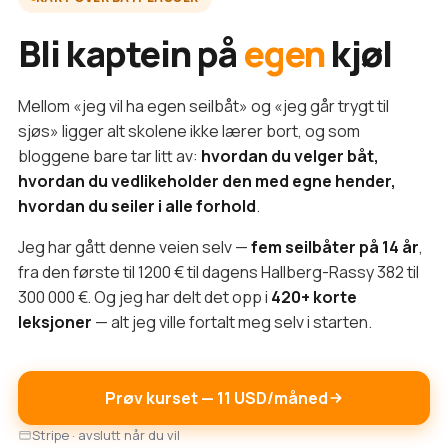
Bli kaptein på
egen
kjøl
Mellom «jeg vil ha egen seilbåt» og «jeg går trygt til
sjøs» ligger alt skolene ikke lærer bort, og som
bloggene bare tar litt av:
hvordan du velger båt,
hvordan du vedlikeholder den med egne hender,
hvordan du seiler i alle forhold
.
Jeg har gått denne veien selv —
fem seilbåter på 14 år
,
fra den første til 1200 € til dagens Hallberg-Rassy 382 til
300 000 €. Og jeg har delt det opp i
420+ korte
leksjoner
— alt jeg ville fortalt meg selv i starten.
Prøv kurset — 11 USD/måned
Stripe · avslutt når du vil