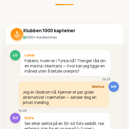
Klubben 1000 kapteiner
1000+ medlemmer
LU
Lukas
Folkens, hvem er i Tyrkia nå? Trenger råd om
en marina i Marmaris — hvor kan jeg ligge en
måned uten å betale overpris?
14:23
MA
Markus
Jeg er i Bodrum nå. Kjenner et par gode
alternativer i nærheten — sender deg en
privat melding.
14:28
SO
Sofie
Ser etter seiltid på en 30–40 fots seilbåt. Har
erfaring, klar for et cruise på 1–2 uker i