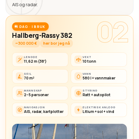
AIS og radar.
02
I DAG · I BRUK
Hallberg-Rassy 382
~300 000 €
her bor jeg nå
LENGDE
VEKT
11,62 m (38′)
10 tonn
SEIL
VANN
70 m²
580 l + vannmaker
MANNSKAP
STYRING
2–5 personer
Ratt + autopilot
NAVIGASJON
ELEKTRISK ANLEGG
AIS, radar, kartplotter
Litium + sol + vind