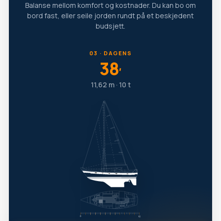
Balanse mellom komfort og kostnader. Du kan bo om
bord fast, eller seile jorden rundt på et beskjedent
budsjett.
03 · DAGENS
38
′
11,62 m · 10 t