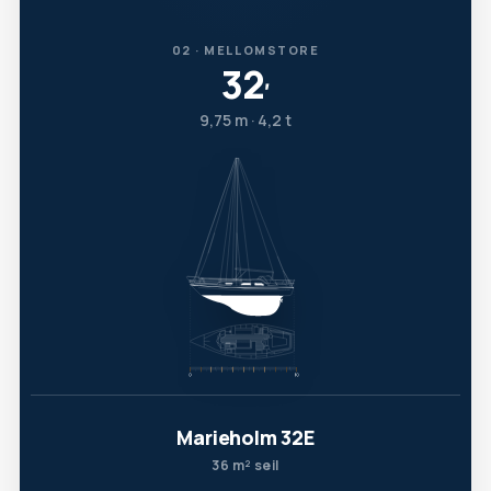
02 · MELLOMSTORE
32
′
9,75 m · 4,2 t
Marieholm 32E
36 m² seil