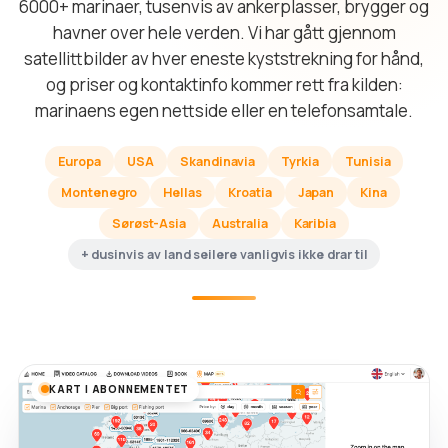
6000+ marinaer, tusenvis av ankerplasser, brygger og
havner over hele verden. Vi har gått gjennom
satellittbilder av hver eneste kyststrekning for hånd,
og priser og kontaktinfo kommer rett fra kilden:
marinaens egen nettside eller en telefonsamtale.
Europa
USA
Skandinavia
Tyrkia
Tunisia
Montenegro
Hellas
Kroatia
Japan
Kina
Sørøst-Asia
Australia
Karibia
+ dusinvis av land seilere vanligvis ikke drar til
KART I ABONNEMENTET