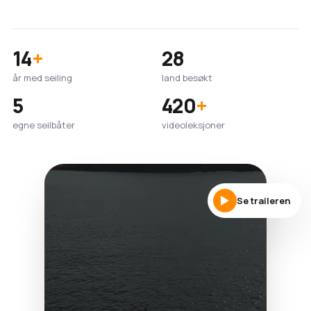
14
+
28
år med seiling
land besøkt
5
420
+
egne seilbåter
videoleksjoner
Se traileren