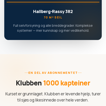
Hallberg-Rassy 382
70 M² SEIL
Full selvforsyning og alle breddegrader. Komplekse
systemer — mer kunnskap og mer vedlikehold.
EN DEL AV ABONNEMENTET
Klubben
1000 kapteiner
Kurset er grunnlaget. Klubben er levende hjelp, turer
til sjøs og likesinnede over hele verden.