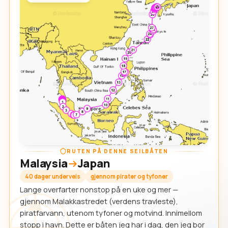
RUTEN PÅ DENNE SEILBÅTEN
Malaysia
Japan
40 dager underveis
gjennom pirater og tyfoner
Lange overfarter nonstop på en uke og mer —
gjennom Malakkastredet (verdens travleste),
piratfarvann, utenom tyfoner og motvind. Innimellom
stopp i havn. Dette er båten jeg har i dag, den jeg bor