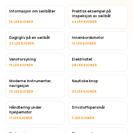
Informasjon om seilbåter
Praktisk eksempel på
inspeksjon av seilbåt
16 LEKSJONER
44 LEKSJONER
Dagligliv på en seilbåt
Innenbordsmotor
22 LEKSJONER
14 LEKSJONER
Vannforsyning
Elektrisitet
15 LEKSJONER
28 LEKSJONER
Moderne instrumenter,
Nautiske knop
navigasjon
12 LEKSJONER
23 LEKSJONER
Håndtering under
Drivstoffspørsmål
hjelpemotor
11 LEKSJONER
3 LEKSJONER