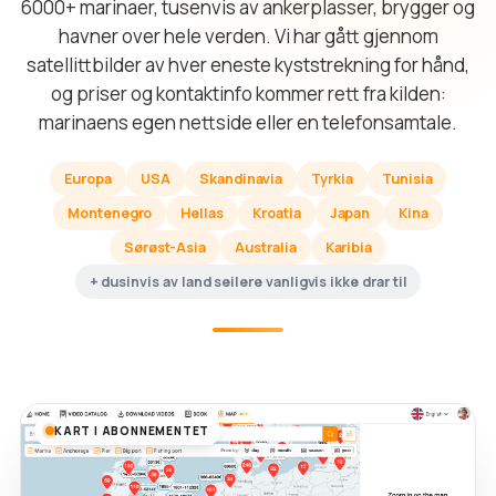
6000+ marinaer, tusenvis av ankerplasser, brygger og
havner over hele verden. Vi har gått gjennom
satellittbilder av hver eneste kyststrekning for hånd,
og priser og kontaktinfo kommer rett fra kilden:
marinaens egen nettside eller en telefonsamtale.
Europa
USA
Skandinavia
Tyrkia
Tunisia
Montenegro
Hellas
Kroatia
Japan
Kina
Sørøst-Asia
Australia
Karibia
+ dusinvis av land seilere vanligvis ikke drar til
KART I ABONNEMENTET