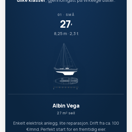
ulike klasser
, gjennomgått på virkelige båter.
01 · SMÅ
27
′
8,25 m · 2,3 t
Albin Vega
27 m² seil
Enkelt elektrisk anlegg, lite reparasjon. Drift fra ca. 100
€/mnd. Perfekt start for en fremtidig eier.