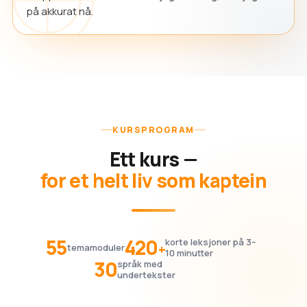
på akkurat nå.
KURSPROGRAM
Ett kurs —
for et helt liv som kaptein
55
420
korte leksjoner på 3–
+
temamoduler
10 minutter
30
språk med
undertekster