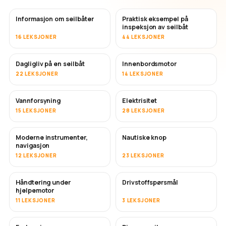
Informasjon om seilbåter
Praktisk eksempel på
inspeksjon av seilbåt
16 LEKSJONER
44 LEKSJONER
Dagligliv på en seilbåt
Innenbordsmotor
22 LEKSJONER
14 LEKSJONER
Vannforsyning
Elektrisitet
15 LEKSJONER
28 LEKSJONER
Moderne instrumenter,
Nautiske knop
navigasjon
12 LEKSJONER
23 LEKSJONER
Håndtering under
Drivstoffspørsmål
hjelpemotor
11 LEKSJONER
3 LEKSJONER