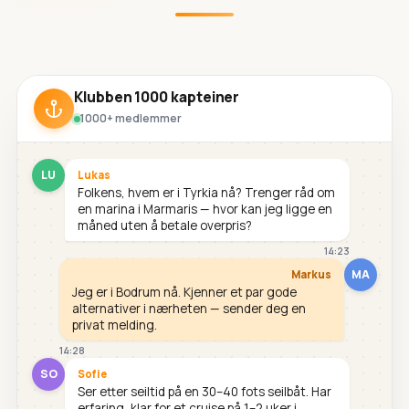
Klubben 1000 kapteiner
1000+ medlemmer
LU
Lukas
Folkens, hvem er i Tyrkia nå? Trenger råd om
en marina i Marmaris — hvor kan jeg ligge en
måned uten å betale overpris?
14:23
MA
Markus
Jeg er i Bodrum nå. Kjenner et par gode
alternativer i nærheten — sender deg en
privat melding.
14:28
SO
Sofie
Ser etter seiltid på en 30–40 fots seilbåt. Har
erfaring, klar for et cruise på 1–2 uker i