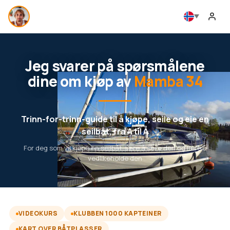
Jeg svarer på spørsmålene
dine om kjøp av
Mamba 34
Trinn-for-trinn-guide til å kjøpe, seile og eie en
seilbåt, fra A til Å
For deg som vil kjøpe en seilbåt, lære å seile den og lære å
vedlikeholde den
VIDEOKURS
KLUBBEN 1000 KAPTEINER
KART OVER BÅTPLASSER