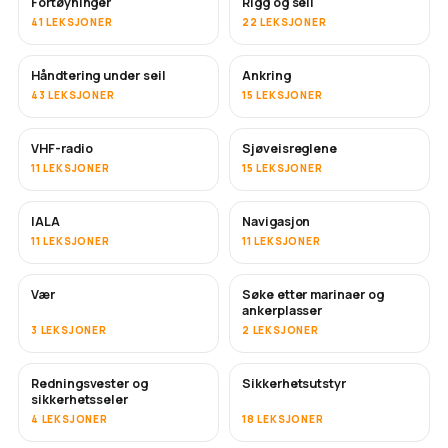
Fortøyninger
Rigg og seil
41 LEKSJONER
22 LEKSJONER
Håndtering under seil
Ankring
43 LEKSJONER
15 LEKSJONER
VHF-radio
Sjøveisreglene
11 LEKSJONER
15 LEKSJONER
IALA
Navigasjon
11 LEKSJONER
11 LEKSJONER
Vær
Søke etter marinaer og
ankerplasser
3 LEKSJONER
2 LEKSJONER
Redningsvester og
Sikkerhetsutstyr
sikkerhetsseler
4 LEKSJONER
18 LEKSJONER