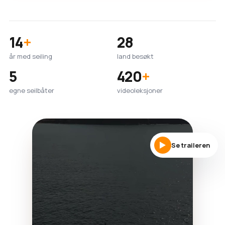
14
+
28
år med seiling
land besøkt
5
420
+
egne seilbåter
videoleksjoner
Se traileren