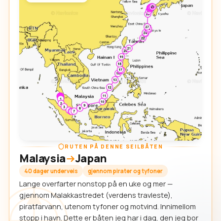
RUTEN PÅ DENNE SEILBÅTEN
Malaysia
Japan
40 dager underveis
gjennom pirater og tyfoner
Lange overfarter nonstop på en uke og mer —
gjennom Malakkastredet (verdens travleste),
piratfarvann, utenom tyfoner og motvind. Innimellom
stopp i havn. Dette er båten jeg har i dag, den jeg bor