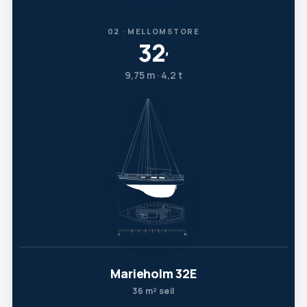
02 · MELLOMSTORE
32
′
9,75 m · 4,2 t
Marieholm 32E
36 m² seil