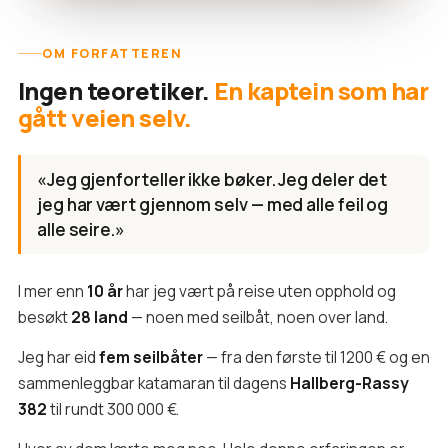
OM FORFATTEREN
Ingen teoretiker.
En kaptein som har
gått veien selv.
«Jeg gjenforteller ikke bøker. Jeg deler det
jeg har vært gjennom selv — med alle feil og
alle seire.»
I mer enn
10 år
har jeg vært på reise uten opphold og
besøkt
28 land
— noen med seilbåt, noen over land.
Jeg har eid
fem seilbåter
— fra den første til 1200 € og en
sammenleggbar katamaran til dagens
Hallberg-Rassy
382
til rundt 300 000 €.