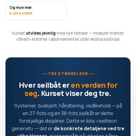
Og mye mer
SNART
2 LEKSJONER
Kurset
utvides jevnlig
med nye temaer — moduler merket
«Snart» kommer i abonnementet uten ekstra kostnad.
TRE STØRRELSER
Hver seilbåt er
en verden for
seg
. Kurset viser deg tre.
Systemer, budsjett, håndtering, vedlikehold — på
en 27-fots og en 38-fots seilbåt er dette
forskjellige disipliner. Dette er ikke «seilteori
generelt» — det er
de konkrete detaljene ved tre