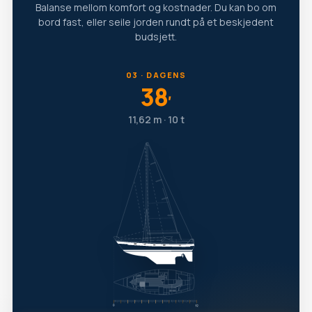
Balanse mellom komfort og kostnader. Du kan bo om
bord fast, eller seile jorden rundt på et beskjedent
budsjett.
03 · DAGENS
38
′
11,62 m · 10 t