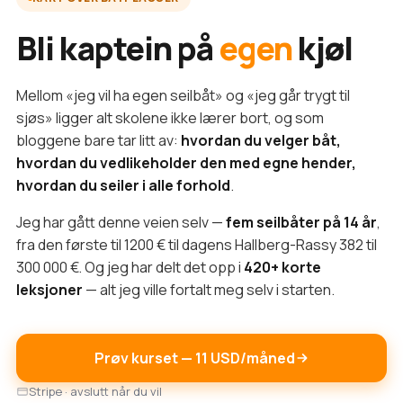
Bli kaptein på
egen
kjøl
Mellom «jeg vil ha egen seilbåt» og «jeg går trygt til
sjøs» ligger alt skolene ikke lærer bort, og som
bloggene bare tar litt av:
hvordan du velger båt,
hvordan du vedlikeholder den med egne hender,
hvordan du seiler i alle forhold
.
Jeg har gått denne veien selv —
fem seilbåter på 14 år
,
fra den første til 1200 € til dagens Hallberg-Rassy 382 til
300 000 €. Og jeg har delt det opp i
420+ korte
leksjoner
— alt jeg ville fortalt meg selv i starten.
Prøv kurset — 11 USD/måned
Stripe · avslutt når du vil