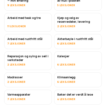
— min erfaring
av hull i plasten
9 LEKSJONER
5 LEKSJONER
Arbeid med teak og tre
Kjøp og valg av
SNART
reservedeler, levering
11 LEKSJONER
2 LEKSJONER
Arbeid med rustfritt stål
Akterbøyle i rustfritt stål
SNART
7 LEKSJONER
6 LEKSJONER
Reparasjon og sying av seil i
Kalesjer
SNART
verksteder
2 LEKSJONER
6 LEKSJONER
Madrasser
Klimaanlegg
SNART
2 LEKSJONER
6 LEKSJONER
Varmeapparater
Bøker det er verdt å lese
SNART
SNART
7 LEKSJONER
4 LEKSJONER