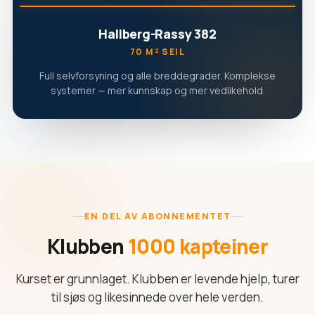
Hallberg-Rassy 382
70 M² SEIL
Full selvforsyning og alle breddegrader. Komplekse
systemer — mer kunnskap og mer vedlikehold.
EN DEL AV ABONNEMENTET
Klubben
1000 kapteiner
Kurset er grunnlaget. Klubben er levende hjelp, turer
til sjøs og likesinnede over hele verden.