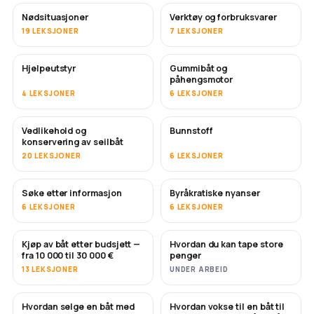
Nødsituasjoner
Verktøy og forbruksvarer
19 LEKSJONER
7 LEKSJONER
Hjelpeutstyr
Gummibåt og
påhengsmotor
4 LEKSJONER
6 LEKSJONER
Vedlikehold og
Bunnstoff
SNART
konservering av seilbåt
20 LEKSJONER
6 LEKSJONER
Søke etter informasjon
Byråkratiske nyanser
6 LEKSJONER
6 LEKSJONER
Kjøp av båt etter budsjett —
Hvordan du kan tape store
SNART
SNART
fra 10 000 til 30 000 €
penger
13 LEKSJONER
UNDER ARBEID
Hvordan selge en båt med
Hvordan vokse til en båt til
NYTT
NYTT