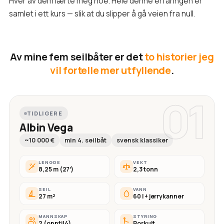
Hver av dem lærte meg noe. Hele denne erfaringen er
samlet i ett kurs — slik at du slipper å gå veien fra null.
Av mine fem seilbåter er det
to historier jeg
vil fortelle mer utfyllende
.
01
TIDLIGERE
Albin Vega
~10 000 €
min 4. seilbåt
svensk klassiker
LENGDE
VEKT
8,25 m (27′)
2,3 tonn
SEIL
VANN
27 m²
60 l + jerrykanner
MANNSKAP
STYRING
2 (opptil 4)
Rorkult