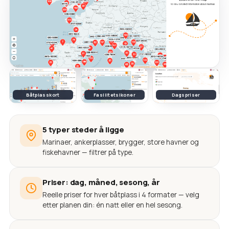
Båtplasskort
Fasilitetsikoner
Dagspriser
5 typer steder å ligge
Marinaer, ankerplasser, brygger, store havner og
fiskehavner — filtrer på type.
Priser: dag, måned, sesong, år
Reelle priser for hver båtplass i 4 formater — velg
etter planen din: én natt eller en hel sesong.