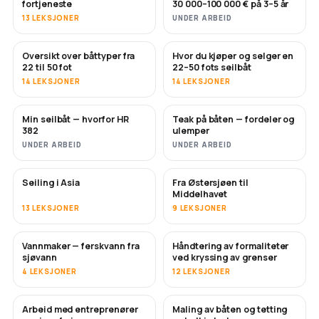
fortjeneste
30 000–100 000 € på 3–5 år
13 LEKSJONER
UNDER ARBEID
Oversikt over båttyper fra
Hvor du kjøper og selger en
SNART
SNART
22 til 50 fot
22–50 fots seilbåt
14 LEKSJONER
14 LEKSJONER
Min seilbåt — hvorfor HR
Teak på båten — fordeler og
SNART
SNART
382
ulemper
UNDER ARBEID
UNDER ARBEID
Seiling i Asia
Fra Østersjøen til
SNART
SNART
Middelhavet
13 LEKSJONER
9 LEKSJONER
Vannmaker — ferskvann fra
Håndtering av formaliteter
SNART
sjøvann
ved kryssing av grenser
4 LEKSJONER
12 LEKSJONER
Arbeid med entreprenører
Maling av båten og tetting
SNART
SNART