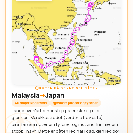
RUTEN PÅ DENNE SEILBÅTEN
Malaysia
Japan
40 dager underveis
gjennom pirater og tyfoner
Lange overfarter nonstop på en uke og mer —
gjennom Malakkastredet (verdens travleste),
piratfarvann, utenom tyfoner og motvind. Innimellom
stopp i havn. Dette er båten jeg har i dag, den jeg bor