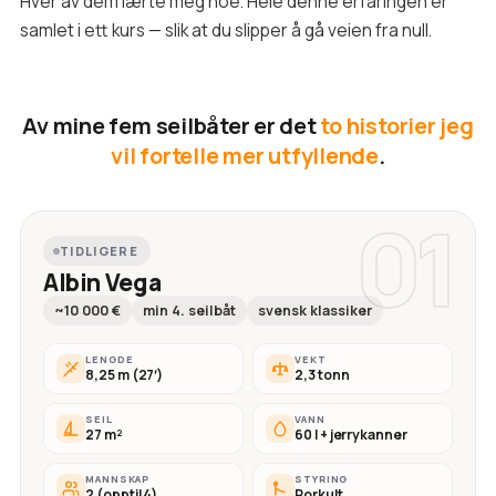
Hver av dem lærte meg noe. Hele denne erfaringen er
samlet i ett kurs — slik at du slipper å gå veien fra null.
Av mine fem seilbåter er det
to historier jeg
vil fortelle mer utfyllende
.
01
TIDLIGERE
Albin Vega
~10 000 €
min 4. seilbåt
svensk klassiker
LENGDE
VEKT
8,25 m (27′)
2,3 tonn
SEIL
VANN
27 m²
60 l + jerrykanner
MANNSKAP
STYRING
2 (opptil 4)
Rorkult