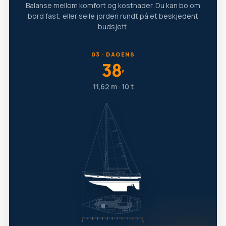
Balanse mellom komfort og kostnader. Du kan bo om
bord fast, eller seile jorden rundt på et beskjedent
budsjett.
03 · DAGENS
38
′
11,62 m · 10 t