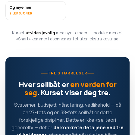
Og mye mer
SNART
2 LEKSJONER
Kurset
utvides jevnlig
med nye temaer — moduler merket
«Snart» kommer i abonnementet uten ekstra kostnad.
TRE STØRRELSER
Hver seilbåt er
en verden for
seg
. Kurset viser deg tre.
Systemer, budsjett, håndtering, vedlikehold — på
en 27-fots og en 38-fots seilbåt er dette
forskjellige disipliner. Dette er ikke «seilteori
generelt» — det er
de konkrete detaljene ved tre