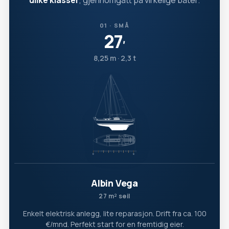
ulike klasser
, gjennomgått på virkelige båter.
01 · SMÅ
27
′
8,25 m · 2,3 t
Albin Vega
27 m² seil
Enkelt elektrisk anlegg, lite reparasjon. Drift fra ca. 100
€/mnd. Perfekt start for en fremtidig eier.