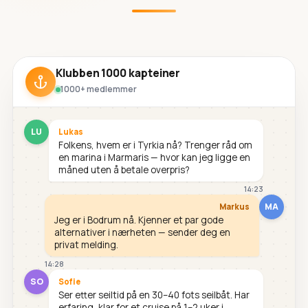
Klubben 1000 kapteiner
1000+ medlemmer
LU
Lukas
Folkens, hvem er i Tyrkia nå? Trenger råd om
en marina i Marmaris — hvor kan jeg ligge en
måned uten å betale overpris?
14:23
MA
Markus
Jeg er i Bodrum nå. Kjenner et par gode
alternativer i nærheten — sender deg en
privat melding.
14:28
SO
Sofie
Ser etter seiltid på en 30–40 fots seilbåt. Har
erfaring, klar for et cruise på 1–2 uker i