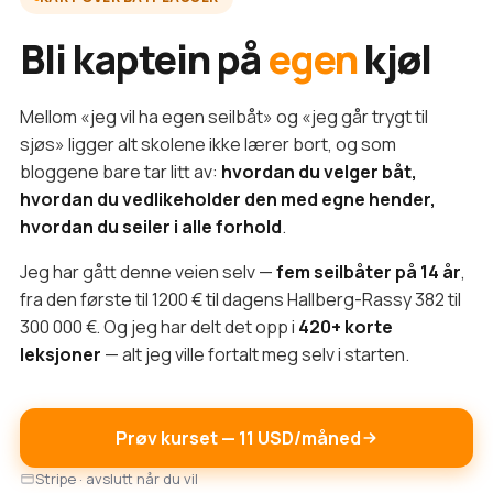
Bli kaptein på
egen
kjøl
Mellom «jeg vil ha egen seilbåt» og «jeg går trygt til
sjøs» ligger alt skolene ikke lærer bort, og som
bloggene bare tar litt av:
hvordan du velger båt,
hvordan du vedlikeholder den med egne hender,
hvordan du seiler i alle forhold
.
Jeg har gått denne veien selv —
fem seilbåter på 14 år
,
fra den første til 1200 € til dagens Hallberg-Rassy 382 til
300 000 €. Og jeg har delt det opp i
420+ korte
leksjoner
— alt jeg ville fortalt meg selv i starten.
Prøv kurset — 11 USD/måned
Stripe · avslutt når du vil