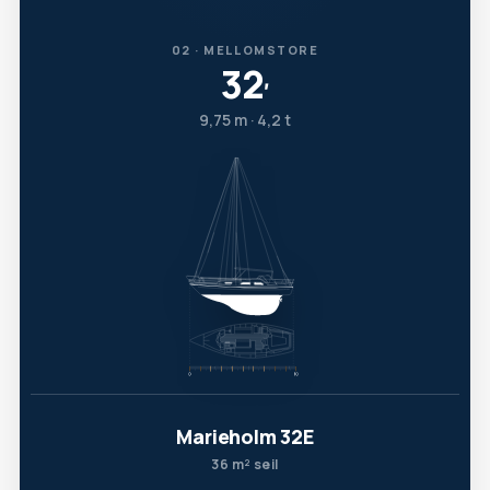
02 · MELLOMSTORE
32
′
9,75 m · 4,2 t
Marieholm 32E
36 m² seil