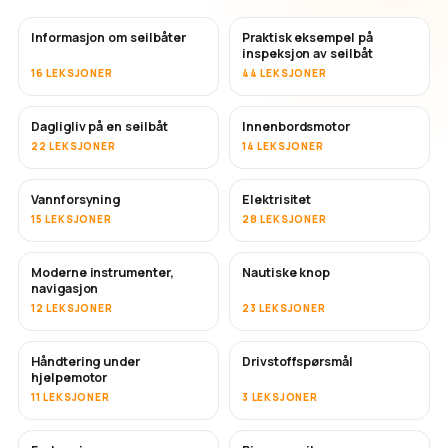
Informasjon om seilbåter
Praktisk eksempel på
inspeksjon av seilbåt
16 LEKSJONER
44 LEKSJONER
Dagligliv på en seilbåt
Innenbordsmotor
22 LEKSJONER
14 LEKSJONER
Vannforsyning
Elektrisitet
15 LEKSJONER
28 LEKSJONER
Moderne instrumenter,
Nautiske knop
navigasjon
12 LEKSJONER
23 LEKSJONER
Håndtering under
Drivstoffspørsmål
hjelpemotor
11 LEKSJONER
3 LEKSJONER