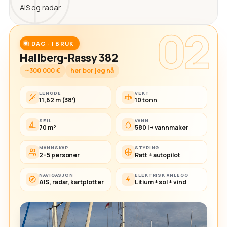
AIS og radar.
02
I DAG · I BRUK
Hallberg-Rassy 382
~300 000 €
her bor jeg nå
LENGDE
VEKT
11,62 m (38′)
10 tonn
SEIL
VANN
70 m²
580 l + vannmaker
MANNSKAP
STYRING
2–5 personer
Ratt + autopilot
NAVIGASJON
ELEKTRISK ANLEGG
AIS, radar, kartplotter
Litium + sol + vind