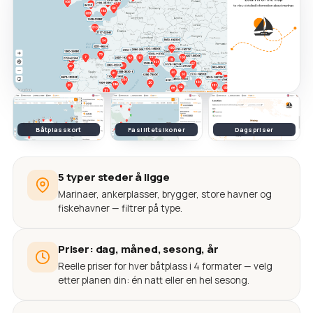
Båtplasskort
Fasilitetsikoner
Dagspriser
5 typer steder å ligge
Marinaer, ankerplasser, brygger, store havner og
fiskehavner — filtrer på type.
Priser: dag, måned, sesong, år
Reelle priser for hver båtplass i 4 formater — velg
etter planen din: én natt eller en hel sesong.