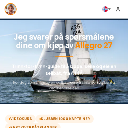
Jeg svarer på spørsmålene
dine om kjøp av
Allegro 27
Trinn-for-trinn-guide til å kjøpe, seile og eie en
seilbåt, fra A til Å
For deg som vil kjøpe en seilbåt, lære å seile den og lære å
vedlikeholde den
VIDEOKURS
KLUBBEN 1000 KAPTEINER
KART OVER BÅTPLASSER