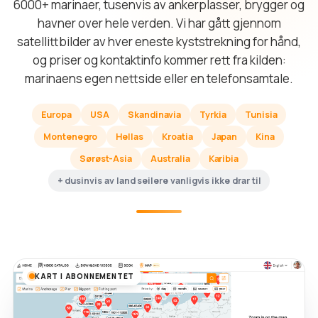
6000+ marinaer, tusenvis av ankerplasser, brygger og
havner over hele verden. Vi har gått gjennom
satellittbilder av hver eneste kyststrekning for hånd,
og priser og kontaktinfo kommer rett fra kilden:
marinaens egen nettside eller en telefonsamtale.
Europa
USA
Skandinavia
Tyrkia
Tunisia
Montenegro
Hellas
Kroatia
Japan
Kina
Sørøst-Asia
Australia
Karibia
+ dusinvis av land seilere vanligvis ikke drar til
KART I ABONNEMENTET