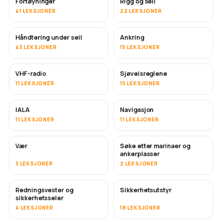
Fortøyninger
Rigg og seil
41 LEKSJONER
22 LEKSJONER
Håndtering under seil
Ankring
43 LEKSJONER
15 LEKSJONER
VHF-radio
Sjøveisreglene
11 LEKSJONER
15 LEKSJONER
IALA
Navigasjon
11 LEKSJONER
11 LEKSJONER
Vær
Søke etter marinaer og
ankerplasser
3 LEKSJONER
2 LEKSJONER
Redningsvester og
Sikkerhetsutstyr
sikkerhetsseler
4 LEKSJONER
18 LEKSJONER