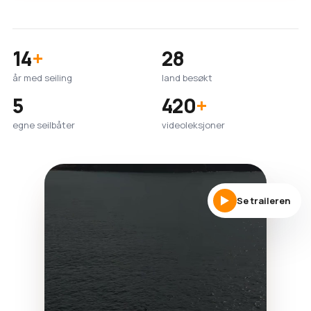
14
+
28
år med seiling
land besøkt
5
420
+
egne seilbåter
videoleksjoner
Se traileren