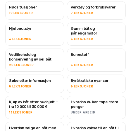
Nødsituasjoner
Verktøy og forbruksvarer
19 LEKSJONER
7 LEKSJONER
Hjelpeutstyr
Gummibåt og
påhengsmotor
4 LEKSJONER
6 LEKSJONER
Vedlikehold og
Bunnstoff
SNART
konservering av seilbåt
20 LEKSJONER
6 LEKSJONER
Søke etter informasjon
Byråkratiske nyanser
6 LEKSJONER
6 LEKSJONER
Kjøp av båt etter budsjett —
Hvordan du kan tape store
SNART
SNART
fra 10 000 til 30 000 €
penger
13 LEKSJONER
UNDER ARBEID
Hvordan selge en båt med
Hvordan vokse til en båt til
NYTT
NYTT