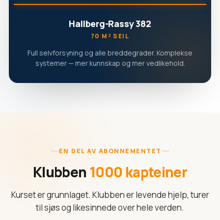
Hallberg-Rassy 382
70 M² SEIL
Full selvforsyning og alle breddegrader. Komplekse
systemer — mer kunnskap og mer vedlikehold.
EN DEL AV ABONNEMENTET
Klubben
1000 kapteiner
Kurset er grunnlaget. Klubben er levende hjelp, turer
til sjøs og likesinnede over hele verden.