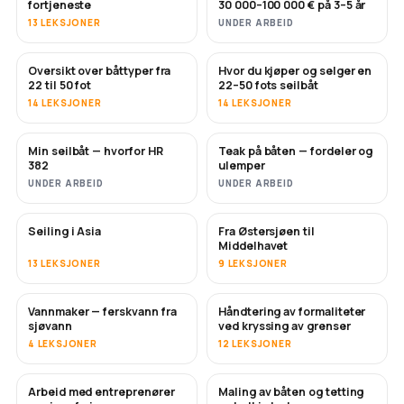
fortjeneste
30 000–100 000 € på 3–5 år
13 LEKSJONER
UNDER ARBEID
Oversikt over båttyper fra
Hvor du kjøper og selger en
SNART
SNART
22 til 50 fot
22–50 fots seilbåt
14 LEKSJONER
14 LEKSJONER
Min seilbåt — hvorfor HR
Teak på båten — fordeler og
SNART
SNART
382
ulemper
UNDER ARBEID
UNDER ARBEID
Seiling i Asia
Fra Østersjøen til
SNART
SNART
Middelhavet
13 LEKSJONER
9 LEKSJONER
Vannmaker — ferskvann fra
Håndtering av formaliteter
SNART
sjøvann
ved kryssing av grenser
4 LEKSJONER
12 LEKSJONER
Arbeid med entreprenører
Maling av båten og tetting
SNART
SNART