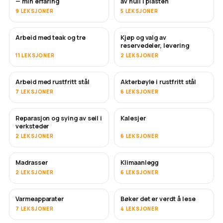
— min erfaring
av hull i plasten
9 LEKSJONER
5 LEKSJONER
Arbeid med teak og tre
Kjøp og valg av
SNART
reservedeler, levering
11 LEKSJONER
2 LEKSJONER
Arbeid med rustfritt stål
Akterbøyle i rustfritt stål
SNART
7 LEKSJONER
6 LEKSJONER
Reparasjon og sying av seil i
Kalesjer
SNART
verksteder
2 LEKSJONER
6 LEKSJONER
Madrasser
Klimaanlegg
SNART
2 LEKSJONER
6 LEKSJONER
Varmeapparater
Bøker det er verdt å lese
SNART
SNART
7 LEKSJONER
4 LEKSJONER