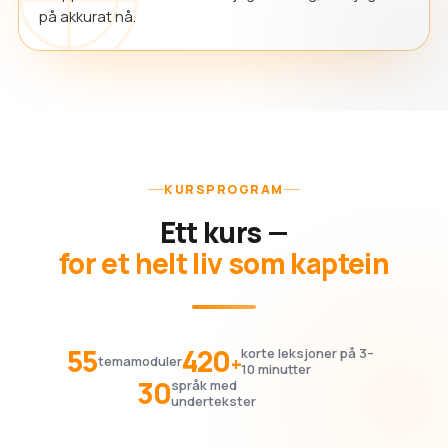
på akkurat nå.
KURSPROGRAM
Ett kurs —
for et helt liv som kaptein
55
420
korte leksjoner på 3–
+
temamoduler
10 minutter
30
språk med
undertekster