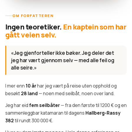
OM FORFATTEREN
Ingen teoretiker.
En kaptein som har
gått veien selv.
«Jeg gjenforteller ikke bøker. Jeg deler det
jeg har vært gjennom selv — med alle feil og
alle seire.»
I mer enn
10 år
har jeg vært på reise uten opphold og
besøkt
28 land
— noen med seilbåt, noen over land.
Jeg har eid
fem seilbåter
— fra den første til 1200 € og en
sammenleggbar katamaran til dagens
Hallberg-Rassy
382
til rundt 300 000 €.