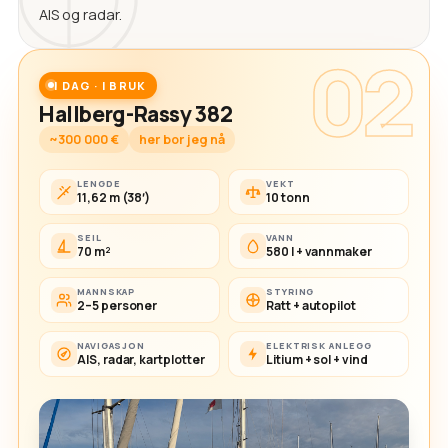
AIS og radar.
02
I DAG · I BRUK
Hallberg-Rassy 382
~300 000 €
her bor jeg nå
LENGDE
VEKT
11,62 m (38′)
10 tonn
SEIL
VANN
70 m²
580 l + vannmaker
MANNSKAP
STYRING
2–5 personer
Ratt + autopilot
NAVIGASJON
ELEKTRISK ANLEGG
AIS, radar, kartplotter
Litium + sol + vind