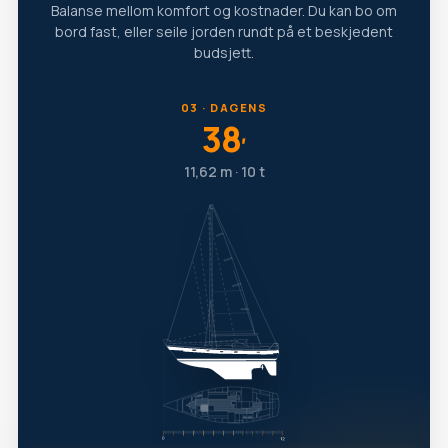
Balanse mellom komfort og kostnader. Du kan bo om
bord fast, eller seile jorden rundt på et beskjedent
budsjett.
03 · DAGENS
38
′
11,62 m · 10 t