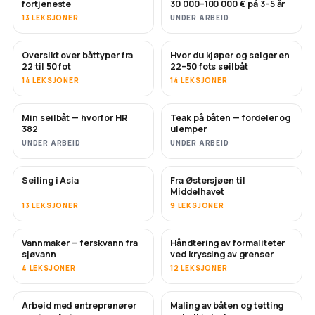
fortjeneste
30 000–100 000 € på 3–5 år
13 LEKSJONER
UNDER ARBEID
Oversikt over båttyper fra
Hvor du kjøper og selger en
SNART
SNART
22 til 50 fot
22–50 fots seilbåt
14 LEKSJONER
14 LEKSJONER
Min seilbåt — hvorfor HR
Teak på båten — fordeler og
SNART
SNART
382
ulemper
UNDER ARBEID
UNDER ARBEID
Seiling i Asia
Fra Østersjøen til
SNART
SNART
Middelhavet
13 LEKSJONER
9 LEKSJONER
Vannmaker — ferskvann fra
Håndtering av formaliteter
SNART
sjøvann
ved kryssing av grenser
4 LEKSJONER
12 LEKSJONER
Arbeid med entreprenører
Maling av båten og tetting
SNART
SNART