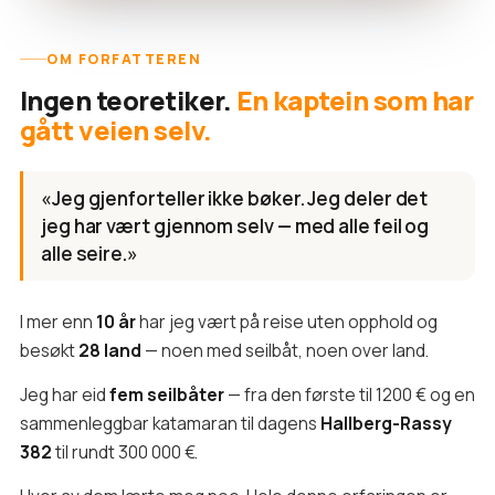
OM FORFATTEREN
Ingen teoretiker.
En kaptein som har
gått veien selv.
«Jeg gjenforteller ikke bøker. Jeg deler det
jeg har vært gjennom selv — med alle feil og
alle seire.»
I mer enn
10 år
har jeg vært på reise uten opphold og
besøkt
28 land
— noen med seilbåt, noen over land.
Jeg har eid
fem seilbåter
— fra den første til 1200 € og en
sammenleggbar katamaran til dagens
Hallberg-Rassy
382
til rundt 300 000 €.