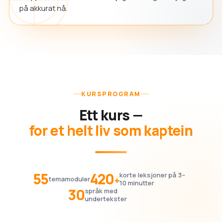
på akkurat nå.
KURSPROGRAM
Ett kurs —
for et helt liv som kaptein
55
420
korte leksjoner på 3–
+
temamoduler
10 minutter
30
språk med
undertekster