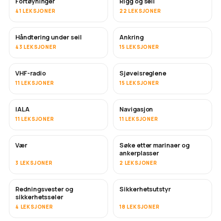
Fortøyninger
Rigg og seil
41 LEKSJONER
22 LEKSJONER
Håndtering under seil
Ankring
43 LEKSJONER
15 LEKSJONER
VHF-radio
Sjøveisreglene
11 LEKSJONER
15 LEKSJONER
IALA
Navigasjon
11 LEKSJONER
11 LEKSJONER
Vær
Søke etter marinaer og
ankerplasser
3 LEKSJONER
2 LEKSJONER
Redningsvester og
Sikkerhetsutstyr
sikkerhetsseler
4 LEKSJONER
18 LEKSJONER