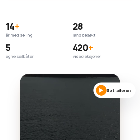
14
+
28
år med seiling
land besøkt
5
420
+
egne seilbåter
videoleksjoner
Se traileren