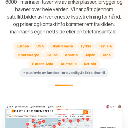
6000+ marinaer, tusenvis av ankerplasser, brygger og
havner over hele verden. Vi har gått gjennom
satellittbilder av hver eneste kyststrekning for hånd,
og priser og kontaktinfo kommer rett fra kilden:
marinaens egen nettside eller en telefonsamtale.
Europa
USA
Skandinavia
Tyrkia
Tunisia
Montenegro
Hellas
Kroatia
Japan
Kina
Sørøst-Asia
Australia
Karibia
+ dusinvis av land seilere vanligvis ikke drar til
KART I ABONNEMENTET