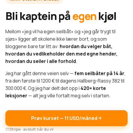
Bli kaptein på
egen
kjøl
Mellom «jeg vil ha egen seilbåt» og «jeg går trygt til
sjøs» ligger alt skolene ikke lærer bort, og som
bloggene bare tar litt av:
hvordan du velger båt,
hvordan du vedlikeholder den med egne hender,
hvordan du seiler i alle forhold
.
Jeg har gått denne veien selv —
fem seilbåter på 14 år
,
fra den første til 1200 € til dagens Hallberg-Rassy 382 til
300 000 €. Og jeg har delt det opp i
420+ korte
leksjoner
— alt jeg ville fortalt meg selv i starten.
Prøv kurset — 11 USD/måned
Stripe · avslutt når du vil