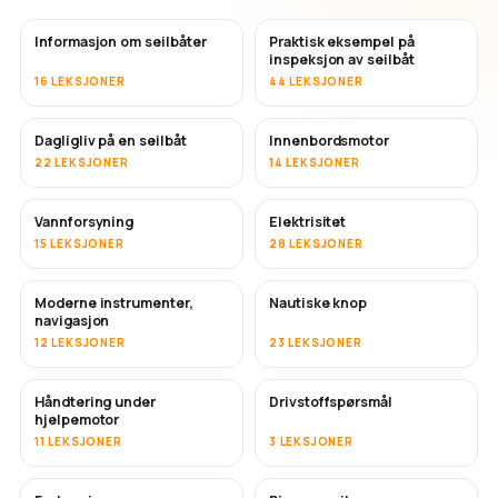
Informasjon om seilbåter
Praktisk eksempel på
inspeksjon av seilbåt
16 LEKSJONER
44 LEKSJONER
Dagligliv på en seilbåt
Innenbordsmotor
22 LEKSJONER
14 LEKSJONER
Vannforsyning
Elektrisitet
15 LEKSJONER
28 LEKSJONER
Moderne instrumenter,
Nautiske knop
navigasjon
12 LEKSJONER
23 LEKSJONER
Håndtering under
Drivstoffspørsmål
hjelpemotor
11 LEKSJONER
3 LEKSJONER