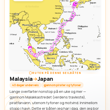
RUTEN PÅ DENNE SEILBÅTEN
Malaysia
Japan
40 dager underveis
gjennom pirater og tyfoner
Lange overfarter nonstop på en uke og mer —
gjennom Malakkastredet (verdens travleste),
piratfarvann, utenom tyfoner og motvind. Innimellom
stopp i havn. Dette er båten jeg har i dag, den jeg bor