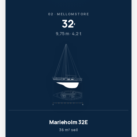
02 · MELLOMSTORE
32
′
9,75 m · 4,2 t
Marieholm 32E
36 m² seil