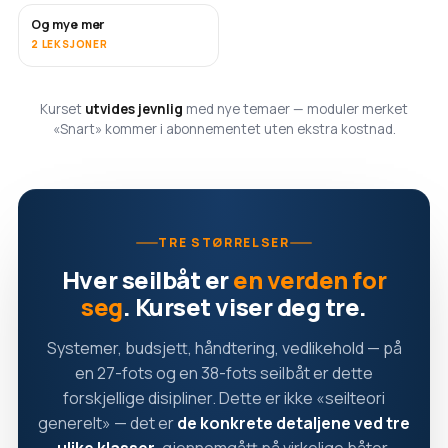
Og mye mer
SNART
2 LEKSJONER
Kurset
utvides jevnlig
med nye temaer — moduler merket
«Snart» kommer i abonnementet uten ekstra kostnad.
TRE STØRRELSER
Hver seilbåt er
en verden for
seg
. Kurset viser deg tre.
Systemer, budsjett, håndtering, vedlikehold — på
en 27-fots og en 38-fots seilbåt er dette
forskjellige disipliner. Dette er ikke «seilteori
generelt» — det er
de konkrete detaljene ved tre