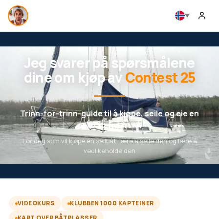
Jeg svarer på spørsmålene
dine om kjøp av
Contest 25
Trinn-for-trinn-guide til å kjøpe, seile og eie en
seilbåt, fra A til Å
For deg som vil kjøpe en seilbåt, lære å seile den og lære å
vedlikeholde den
VIDEOKURS
KLUBBEN 1000 KAPTEINER
KART OVER BÅTPLASSER