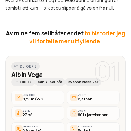
Hver av dem lærte meg noe. Hele denne erfaringen er
samlet i ett kurs — slik at du slipper å gå veien fra null.
Av mine fem seilbåter er det
to historier jeg
vil fortelle mer utfyllende
.
01
TIDLIGERE
Albin Vega
~10 000 €
min 4. seilbåt
svensk klassiker
LENGDE
VEKT
8,25 m (27′)
2,3 tonn
SEIL
VANN
27 m²
60 l + jerrykanner
MANNSKAP
STYRING
2 (opptil 4)
Rorkult