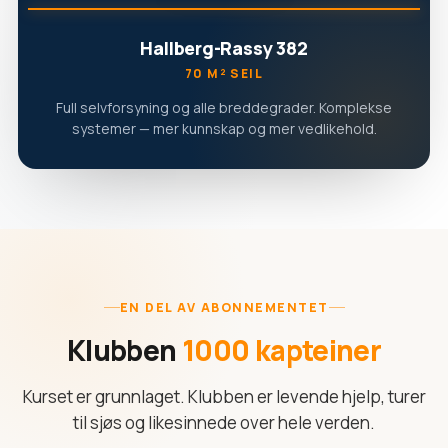
Hallberg-Rassy 382
70 M² SEIL
Full selvforsyning og alle breddegrader. Komplekse
systemer — mer kunnskap og mer vedlikehold.
EN DEL AV ABONNEMENTET
Klubben
1000 kapteiner
Kurset er grunnlaget. Klubben er levende hjelp, turer
til sjøs og likesinnede over hele verden.