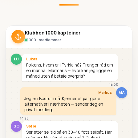
Klubben 1000 kapteiner
1000+ medlemmer
LU
Lukas
Folkens, hvem er i Tyrkia nå? Trenger råd om
en marina i Marmaris — hvor kan jeg ligge en
måned uten å betale overpris?
14:23
MA
Markus
Jeg er i Bodrum nå. Kjenner et par gode
alternativer i nærheten — sender deg en
privat melding.
14:28
SO
Sofie
Ser etter seiltid på en 30–40 fots seilbåt. Har
erfaring, klar for et cruise på 1–2 uker i