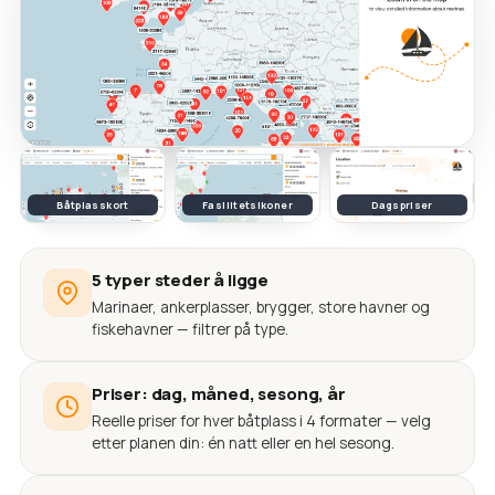
Båtplasskort
Fasilitetsikoner
Dagspriser
5 typer steder å ligge
Marinaer, ankerplasser, brygger, store havner og
fiskehavner — filtrer på type.
Priser: dag, måned, sesong, år
Reelle priser for hver båtplass i 4 formater — velg
etter planen din: én natt eller en hel sesong.