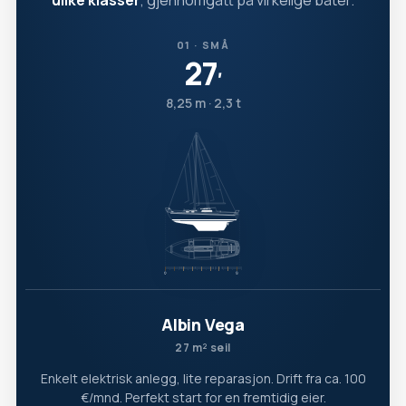
ulike klasser
, gjennomgått på virkelige båter.
01 · SMÅ
27
′
8,25 m · 2,3 t
Albin Vega
27 m² seil
Enkelt elektrisk anlegg, lite reparasjon. Drift fra ca. 100
€/mnd. Perfekt start for en fremtidig eier.