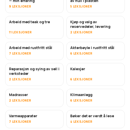
— min erfaring
av hull i plasten
9 LEKSJONER
5 LEKSJONER
Arbeid med teak og tre
Kjøp og valg av
SNART
reservedeler, levering
11 LEKSJONER
2 LEKSJONER
Arbeid med rustfritt stål
Akterbøyle i rustfritt stål
SNART
7 LEKSJONER
6 LEKSJONER
Reparasjon og sying av seil i
Kalesjer
SNART
verksteder
2 LEKSJONER
6 LEKSJONER
Madrasser
Klimaanlegg
SNART
2 LEKSJONER
6 LEKSJONER
Varmeapparater
Bøker det er verdt å lese
SNART
SNART
7 LEKSJONER
4 LEKSJONER