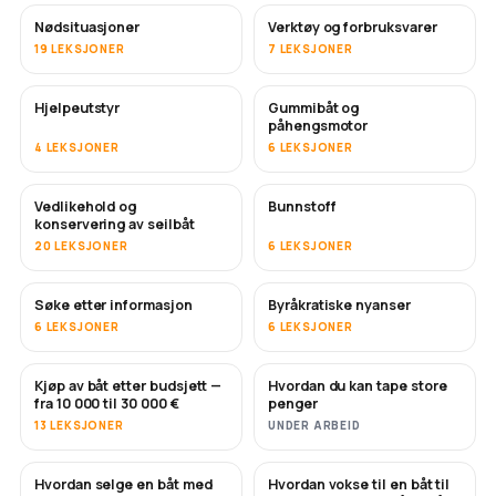
Nødsituasjoner
Verktøy og forbruksvarer
19 LEKSJONER
7 LEKSJONER
Hjelpeutstyr
Gummibåt og
påhengsmotor
4 LEKSJONER
6 LEKSJONER
Vedlikehold og
Bunnstoff
SNART
konservering av seilbåt
20 LEKSJONER
6 LEKSJONER
Søke etter informasjon
Byråkratiske nyanser
6 LEKSJONER
6 LEKSJONER
Kjøp av båt etter budsjett —
Hvordan du kan tape store
SNART
SNART
fra 10 000 til 30 000 €
penger
13 LEKSJONER
UNDER ARBEID
Hvordan selge en båt med
Hvordan vokse til en båt til
NYTT
NYTT