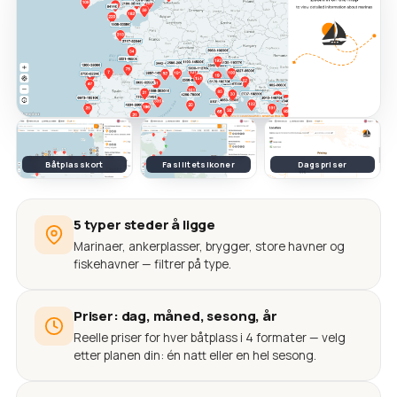
Båtplasskort
Fasilitetsikoner
Dagspriser
5 typer steder å ligge
Marinaer, ankerplasser, brygger, store havner og
fiskehavner — filtrer på type.
Priser: dag, måned, sesong, år
Reelle priser for hver båtplass i 4 formater — velg
etter planen din: én natt eller en hel sesong.