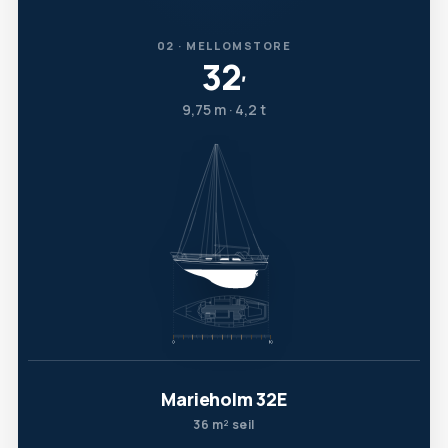
02 · MELLOMSTORE
32
′
9,75 m · 4,2 t
Marieholm 32E
36 m² seil