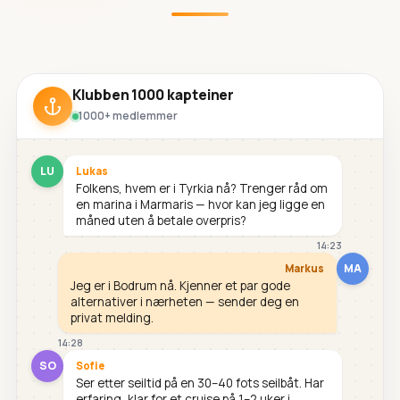
Klubben 1000 kapteiner
1000+ medlemmer
LU
Lukas
Folkens, hvem er i Tyrkia nå? Trenger råd om
en marina i Marmaris — hvor kan jeg ligge en
måned uten å betale overpris?
14:23
MA
Markus
Jeg er i Bodrum nå. Kjenner et par gode
alternativer i nærheten — sender deg en
privat melding.
14:28
SO
Sofie
Ser etter seiltid på en 30–40 fots seilbåt. Har
erfaring, klar for et cruise på 1–2 uker i