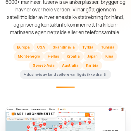
6000+ marinaer, tusenvis av ankerplasser, brygger og
havner over hele verden. Vi har gått gjennom
satellittbilder av hver eneste kyststrekning for hånd,
og priser og kontaktinfo kommer rett fra kilden:
marinaens egen nettside eller en telefonsamtale.
Europa
USA
Skandinavia
Tyrkia
Tunisia
Montenegro
Hellas
Kroatia
Japan
Kina
Sørøst-Asia
Australia
Karibia
+ dusinvis av land seilere vanligvis ikke drar til
KART I ABONNEMENTET