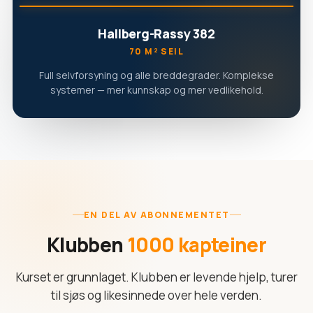
Hallberg-Rassy 382
70 M² SEIL
Full selvforsyning og alle breddegrader. Komplekse
systemer — mer kunnskap og mer vedlikehold.
EN DEL AV ABONNEMENTET
Klubben
1000 kapteiner
Kurset er grunnlaget. Klubben er levende hjelp, turer
til sjøs og likesinnede over hele verden.