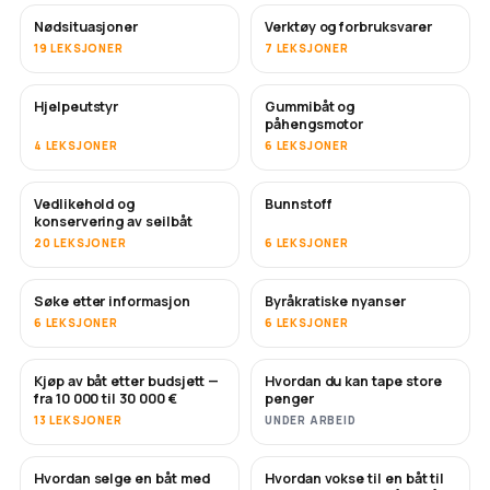
Nødsituasjoner
Verktøy og forbruksvarer
19 LEKSJONER
7 LEKSJONER
Hjelpeutstyr
Gummibåt og
påhengsmotor
4 LEKSJONER
6 LEKSJONER
Vedlikehold og
Bunnstoff
SNART
konservering av seilbåt
20 LEKSJONER
6 LEKSJONER
Søke etter informasjon
Byråkratiske nyanser
6 LEKSJONER
6 LEKSJONER
Kjøp av båt etter budsjett —
Hvordan du kan tape store
SNART
SNART
fra 10 000 til 30 000 €
penger
13 LEKSJONER
UNDER ARBEID
Hvordan selge en båt med
Hvordan vokse til en båt til
NYTT
NYTT