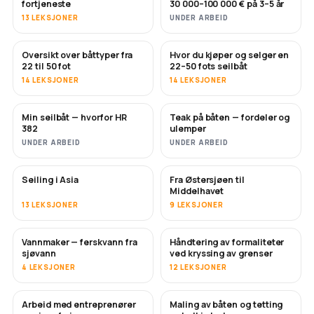
fortjeneste
30 000–100 000 € på 3–5 år
13 LEKSJONER
UNDER ARBEID
Oversikt over båttyper fra
Hvor du kjøper og selger en
SNART
SNART
22 til 50 fot
22–50 fots seilbåt
14 LEKSJONER
14 LEKSJONER
Min seilbåt — hvorfor HR
Teak på båten — fordeler og
SNART
SNART
382
ulemper
UNDER ARBEID
UNDER ARBEID
Seiling i Asia
Fra Østersjøen til
SNART
SNART
Middelhavet
13 LEKSJONER
9 LEKSJONER
Vannmaker — ferskvann fra
Håndtering av formaliteter
SNART
sjøvann
ved kryssing av grenser
4 LEKSJONER
12 LEKSJONER
Arbeid med entreprenører
Maling av båten og tetting
SNART
SNART