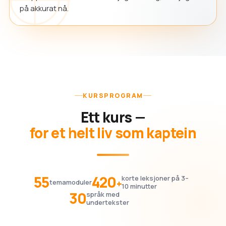
på akkurat nå.
KURSPROGRAM
Ett kurs —
for et helt liv som kaptein
55
420
korte leksjoner på 3–
+
temamoduler
10 minutter
30
språk med
undertekster