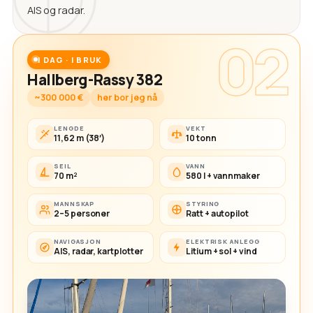
AIS og radar.
02
I DAG · I BRUK
Hallberg-Rassy 382
~300 000 €
her bor jeg nå
LENGDE
VEKT
11,62 m (38′)
10 tonn
SEIL
VANN
70 m²
580 l + vannmaker
MANNSKAP
STYRING
2–5 personer
Ratt + autopilot
NAVIGASJON
ELEKTRISK ANLEGG
AIS, radar, kartplotter
Litium + sol + vind