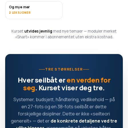
Og mye mer
SNART
2 LEKSJONER
Kurset
utvides jevnlig
med nye temaer — moduler merket
«Snart» kommer i abonnementet uten ekstra kostnad.
TRE STØRRELSER
Hver seilbåt er
en verden for
seg
. Kurset viser deg tre.
Systemer, budsjett, håndtering, vedlikehold — på
en 27-fots og en 38-fots seilbåt er dette
forskjellige disipliner. Dette er ikke «seilteori
generelt» — det er
de konkrete detaljene ved tre