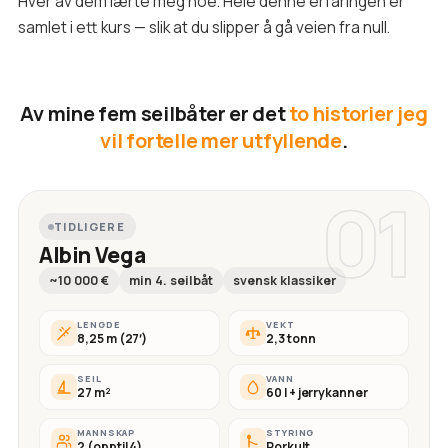
Hver av dem lærte meg noe. Hele denne erfaringen er
samlet i ett kurs — slik at du slipper å gå veien fra null.
Av mine fem seilbåter er det
to historier jeg
vil fortelle mer utfyllende
.
01
TIDLIGERE
Albin Vega
~10 000 €
min 4. seilbåt
svensk klassiker
LENGDE
VEKT
8,25 m (27′)
2,3 tonn
SEIL
VANN
27 m²
60 l + jerrykanner
MANNSKAP
STYRING
2 (opptil 4)
Rorkult