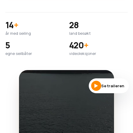
14
+
28
år med seiling
land besøkt
5
420
+
egne seilbåter
videoleksjoner
Se traileren