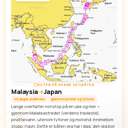
RUTEN PÅ DENNE SEILBÅTEN
Malaysia
Japan
40 dager underveis
gjennom pirater og tyfoner
Lange overfarter nonstop på en uke og mer —
gjennom Malakkastredet (verdens travleste),
piratfarvann, utenom tyfoner og motvind. Innimellom
stopp i havn. Dette er båten jeg har i dag, den jeg bor