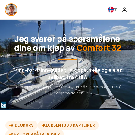
Jeg svarer på spørsmålene
dine om kjøp av
Comfort 32
Trinn-for-trinn-guide til å kjøpe, seile og eie en
seilbåt, fra A til Å
For deg som vil kjøpe en seilbåt, lære å seile den og lære å
vedlikeholde den
VIDEOKURS
KLUBBEN 1000 KAPTEINER
KART OVER BÅTPLASSER