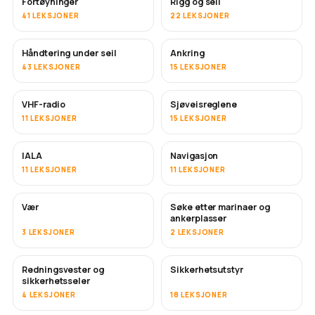
Fortøyninger
Rigg og seil
41 LEKSJONER
22 LEKSJONER
Håndtering under seil
Ankring
43 LEKSJONER
15 LEKSJONER
VHF-radio
Sjøveisreglene
11 LEKSJONER
15 LEKSJONER
IALA
Navigasjon
11 LEKSJONER
11 LEKSJONER
Vær
Søke etter marinaer og
ankerplasser
3 LEKSJONER
2 LEKSJONER
Redningsvester og
Sikkerhetsutstyr
sikkerhetsseler
4 LEKSJONER
18 LEKSJONER