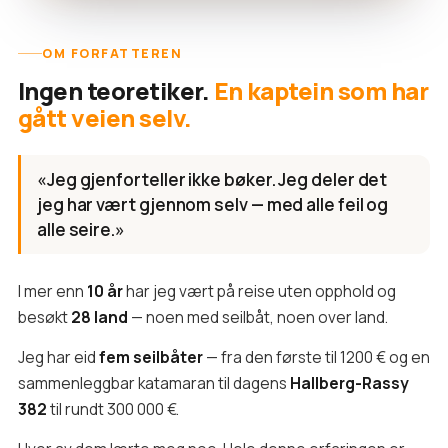
OM FORFATTEREN
Ingen teoretiker.
En kaptein som har
gått veien selv.
«Jeg gjenforteller ikke bøker. Jeg deler det
jeg har vært gjennom selv — med alle feil og
alle seire.»
I mer enn
10 år
har jeg vært på reise uten opphold og
besøkt
28 land
— noen med seilbåt, noen over land.
Jeg har eid
fem seilbåter
— fra den første til 1200 € og en
sammenleggbar katamaran til dagens
Hallberg-Rassy
382
til rundt 300 000 €.