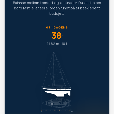
Balanse mellom komfort og kostnader. Du kan bo om
bord fast, eller seile jorden rundt på et beskjedent
budsjett.
03 · DAGENS
38
′
11,62 m · 10 t