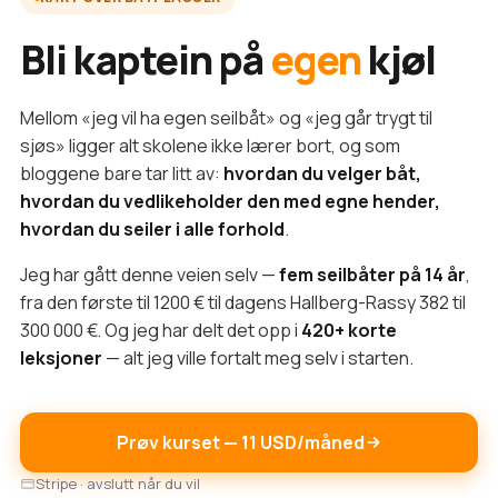
Bli kaptein på
egen
kjøl
Mellom «jeg vil ha egen seilbåt» og «jeg går trygt til
sjøs» ligger alt skolene ikke lærer bort, og som
bloggene bare tar litt av:
hvordan du velger båt,
hvordan du vedlikeholder den med egne hender,
hvordan du seiler i alle forhold
.
Jeg har gått denne veien selv —
fem seilbåter på 14 år
,
fra den første til 1200 € til dagens Hallberg-Rassy 382 til
300 000 €. Og jeg har delt det opp i
420+ korte
leksjoner
— alt jeg ville fortalt meg selv i starten.
Prøv kurset — 11 USD/måned
Stripe · avslutt når du vil