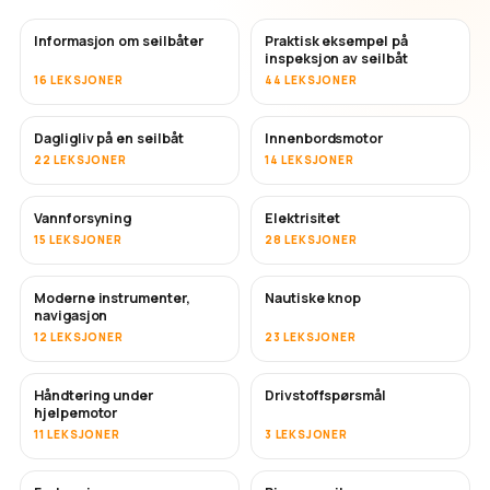
Informasjon om seilbåter
Praktisk eksempel på
inspeksjon av seilbåt
16 LEKSJONER
44 LEKSJONER
Dagligliv på en seilbåt
Innenbordsmotor
22 LEKSJONER
14 LEKSJONER
Vannforsyning
Elektrisitet
15 LEKSJONER
28 LEKSJONER
Moderne instrumenter,
Nautiske knop
navigasjon
12 LEKSJONER
23 LEKSJONER
Håndtering under
Drivstoffspørsmål
hjelpemotor
11 LEKSJONER
3 LEKSJONER