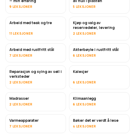
— min erfaring
av hull i plasten
9 LEKSJONER
5 LEKSJONER
Arbeid med teak og tre
Kjøp og valg av
SNART
reservedeler, levering
11 LEKSJONER
2 LEKSJONER
Arbeid med rustfritt stål
Akterbøyle i rustfritt stål
SNART
7 LEKSJONER
6 LEKSJONER
Reparasjon og sying av seil i
Kalesjer
SNART
verksteder
2 LEKSJONER
6 LEKSJONER
Madrasser
Klimaanlegg
SNART
2 LEKSJONER
6 LEKSJONER
Varmeapparater
Bøker det er verdt å lese
SNART
SNART
7 LEKSJONER
4 LEKSJONER