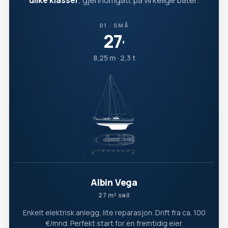
ulike klasser
, gjennomgått på virkelige båter.
01 · SMÅ
27
′
8,25 m · 2,3 t
Albin Vega
27 m² seil
Enkelt elektrisk anlegg, lite reparasjon. Drift fra ca. 100
€/mnd. Perfekt start for en fremtidig eier.