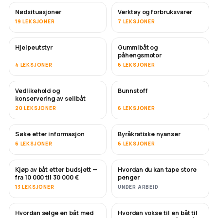
Nødsituasjoner
Verktøy og forbruksvarer
19 LEKSJONER
7 LEKSJONER
Hjelpeutstyr
Gummibåt og
påhengsmotor
4 LEKSJONER
6 LEKSJONER
Vedlikehold og
Bunnstoff
SNART
konservering av seilbåt
20 LEKSJONER
6 LEKSJONER
Søke etter informasjon
Byråkratiske nyanser
6 LEKSJONER
6 LEKSJONER
Kjøp av båt etter budsjett —
Hvordan du kan tape store
SNART
SNART
fra 10 000 til 30 000 €
penger
13 LEKSJONER
UNDER ARBEID
Hvordan selge en båt med
Hvordan vokse til en båt til
NYTT
NYTT