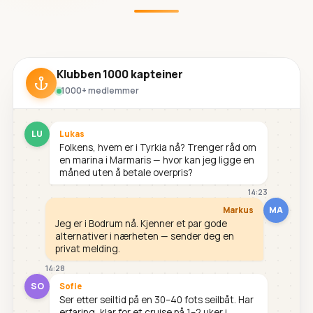
Klubben 1000 kapteiner
1000+ medlemmer
LU
Lukas
Folkens, hvem er i Tyrkia nå? Trenger råd om
en marina i Marmaris — hvor kan jeg ligge en
måned uten å betale overpris?
14:23
MA
Markus
Jeg er i Bodrum nå. Kjenner et par gode
alternativer i nærheten — sender deg en
privat melding.
14:28
SO
Sofie
Ser etter seiltid på en 30–40 fots seilbåt. Har
erfaring, klar for et cruise på 1–2 uker i