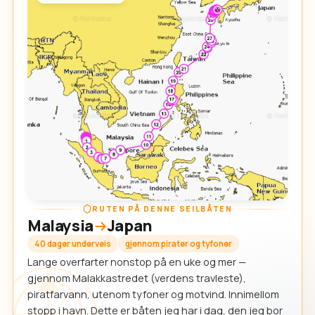
RUTEN PÅ DENNE SEILBÅTEN
Malaysia
Japan
40 dager underveis
gjennom pirater og tyfoner
Lange overfarter nonstop på en uke og mer —
gjennom Malakkastredet (verdens travleste),
piratfarvann, utenom tyfoner og motvind. Innimellom
stopp i havn. Dette er båten jeg har i dag, den jeg bor