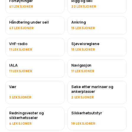
Fortøyninger
Rigg og seil
41 LEKSJONER
22 LEKSJONER
Håndtering under seil
Ankring
43 LEKSJONER
15 LEKSJONER
VHF-radio
Sjøveisreglene
11 LEKSJONER
15 LEKSJONER
IALA
Navigasjon
11 LEKSJONER
11 LEKSJONER
Vær
Søke etter marinaer og
ankerplasser
3 LEKSJONER
2 LEKSJONER
Redningsvester og
Sikkerhetsutstyr
sikkerhetsseler
4 LEKSJONER
18 LEKSJONER