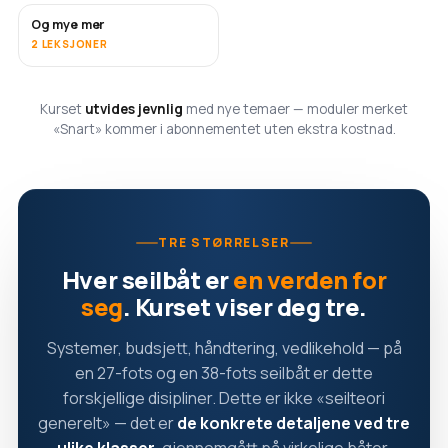
Og mye mer
SNART
2 LEKSJONER
Kurset
utvides jevnlig
med nye temaer — moduler merket
«Snart» kommer i abonnementet uten ekstra kostnad.
TRE STØRRELSER
Hver seilbåt er
en verden for
seg
. Kurset viser deg tre.
Systemer, budsjett, håndtering, vedlikehold — på
en 27-fots og en 38-fots seilbåt er dette
forskjellige disipliner. Dette er ikke «seilteori
generelt» — det er
de konkrete detaljene ved tre