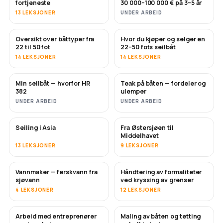
fortjeneste
30 000–100 000 € på 3–5 år
13 LEKSJONER
UNDER ARBEID
Oversikt over båttyper fra
Hvor du kjøper og selger en
SNART
SNART
22 til 50 fot
22–50 fots seilbåt
14 LEKSJONER
14 LEKSJONER
Min seilbåt — hvorfor HR
Teak på båten — fordeler og
SNART
SNART
382
ulemper
UNDER ARBEID
UNDER ARBEID
Seiling i Asia
Fra Østersjøen til
SNART
SNART
Middelhavet
13 LEKSJONER
9 LEKSJONER
Vannmaker — ferskvann fra
Håndtering av formaliteter
SNART
sjøvann
ved kryssing av grenser
4 LEKSJONER
12 LEKSJONER
Arbeid med entreprenører
Maling av båten og tetting
SNART
SNART