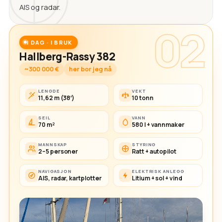
AIS og radar.
02
I DAG · I BRUK
Hallberg-Rassy 382
~300 000 €
her bor jeg nå
LENGDE
VEKT
11,62 m (38′)
10 tonn
SEIL
VANN
70 m²
580 l + vannmaker
MANNSKAP
STYRING
2–5 personer
Ratt + autopilot
NAVIGASJON
ELEKTRISK ANLEGG
AIS, radar, kartplotter
Litium + sol + vind