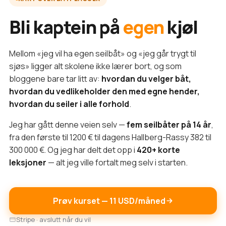
Bli kaptein på
egen
kjøl
Mellom «jeg vil ha egen seilbåt» og «jeg går trygt til
sjøs» ligger alt skolene ikke lærer bort, og som
bloggene bare tar litt av:
hvordan du velger båt,
hvordan du vedlikeholder den med egne hender,
hvordan du seiler i alle forhold
.
Jeg har gått denne veien selv —
fem seilbåter på 14 år
,
fra den første til 1200 € til dagens Hallberg-Rassy 382 til
300 000 €. Og jeg har delt det opp i
420+ korte
leksjoner
— alt jeg ville fortalt meg selv i starten.
Prøv kurset — 11 USD/måned
Stripe · avslutt når du vil