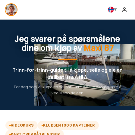
Jeg svarer på spørsmålene
dine om kjøp av
Maxi 87
Trinn-for-trinn-guide til å kjøpe, seile og eie en
seilbåt, fra A til Å
For deg som vil kjøpe en seilbåt, lære å seile den og lære å
vedlikeholde den
VIDEOKURS
KLUBBEN 1000 KAPTEINER
KART OVER BÅTPLASSER