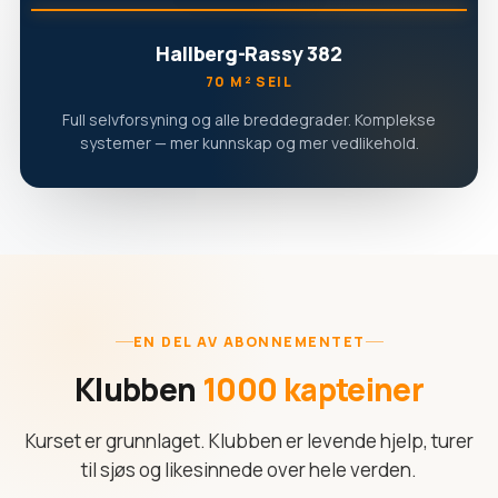
Hallberg-Rassy 382
70 M² SEIL
Full selvforsyning og alle breddegrader. Komplekse
systemer — mer kunnskap og mer vedlikehold.
EN DEL AV ABONNEMENTET
Klubben
1000 kapteiner
Kurset er grunnlaget. Klubben er levende hjelp, turer
til sjøs og likesinnede over hele verden.