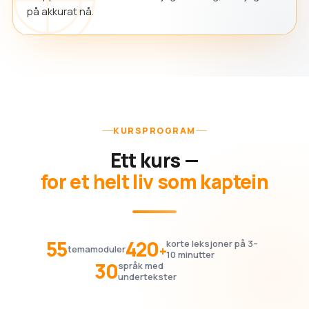
på akkurat nå.
KURSPROGRAM
Ett kurs —
for et helt liv som kaptein
55
420
korte leksjoner på 3–
+
temamoduler
10 minutter
30
språk med
undertekster