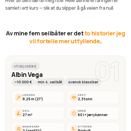
Hver av dem lærte meg noe. Hele denne erfaringen er
samlet i ett kurs — slik at du slipper å gå veien fra null.
Av mine fem seilbåter er det
to historier jeg
vil fortelle mer utfyllende
.
01
TIDLIGERE
Albin Vega
~10 000 €
min 4. seilbåt
svensk klassiker
LENGDE
VEKT
8,25 m (27′)
2,3 tonn
SEIL
VANN
27 m²
60 l + jerrykanner
MANNSKAP
STYRING
2 (opptil 4)
Rorkult