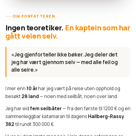
OM FORFATTEREN
Ingen teoretiker.
En kaptein som har
gått veien selv.
«Jeg gjenforteller ikke bøker. Jeg deler det
jeg har vært gjennom selv — med alle feil og
alle seire.»
I mer enn
10 år
har jeg vært på reise uten opphold og
besøkt
28 land
— noen med seilbåt, noen over land.
Jeg har eid
fem seilbåter
— fra den første til 1200 € og en
sammenleggbar katamaran til dagens
Hallberg-Rassy
382
til rundt 300 000 €.