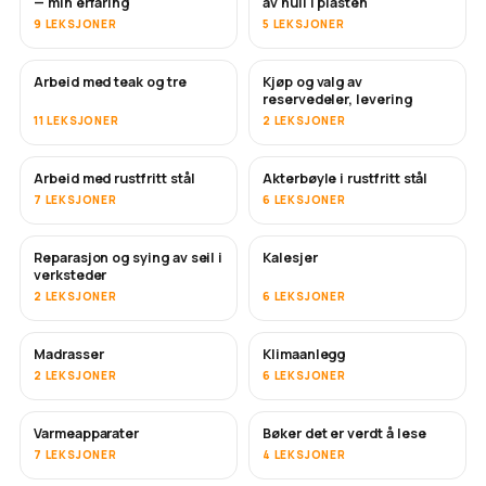
— min erfaring
av hull i plasten
9 LEKSJONER
5 LEKSJONER
Arbeid med teak og tre
Kjøp og valg av
SNART
reservedeler, levering
11 LEKSJONER
2 LEKSJONER
Arbeid med rustfritt stål
Akterbøyle i rustfritt stål
SNART
7 LEKSJONER
6 LEKSJONER
Reparasjon og sying av seil i
Kalesjer
SNART
verksteder
2 LEKSJONER
6 LEKSJONER
Madrasser
Klimaanlegg
SNART
2 LEKSJONER
6 LEKSJONER
Varmeapparater
Bøker det er verdt å lese
SNART
SNART
7 LEKSJONER
4 LEKSJONER