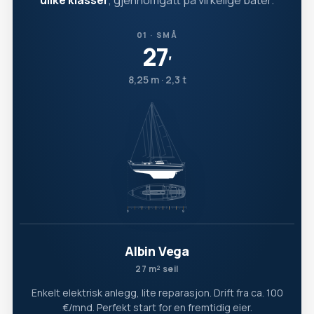
ulike klasser
, gjennomgått på virkelige båter.
01 · SMÅ
27
′
8,25 m · 2,3 t
Albin Vega
27 m² seil
Enkelt elektrisk anlegg, lite reparasjon. Drift fra ca. 100
€/mnd. Perfekt start for en fremtidig eier.