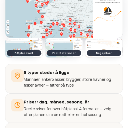
Båtplasskort
Fasilitetsikoner
Dagspriser
5 typer steder å ligge
Marinaer, ankerplasser, brygger, store havner og
fiskehavner — filtrer på type.
Priser: dag, måned, sesong, år
Reelle priser for hver båtplass i 4 formater — velg
etter planen din: én natt eller en hel sesong.