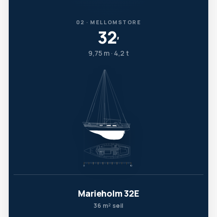
02 · MELLOMSTORE
32
′
9,75 m · 4,2 t
Marieholm 32E
36 m² seil