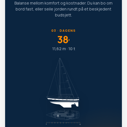
Balanse mellom komfort og kostnader. Du kan bo om
bord fast, eller seile jorden rundt på et beskjedent
budsjett.
03 · DAGENS
38
′
11,62 m · 10 t