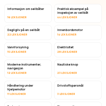
Informasjon om seilbåter
Praktisk eksempel på
inspeksjon av seilbåt
16 LEKSJONER
44 LEKSJONER
Dagligliv på en seilbåt
Innenbordsmotor
22 LEKSJONER
14 LEKSJONER
Vannforsyning
Elektrisitet
15 LEKSJONER
28 LEKSJONER
Moderne instrumenter,
Nautiske knop
navigasjon
12 LEKSJONER
23 LEKSJONER
Håndtering under
Drivstoffspørsmål
hjelpemotor
11 LEKSJONER
3 LEKSJONER