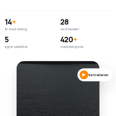
14
+
28
år med seiling
land besøkt
5
420
+
egne seilbåter
videoleksjoner
Se traileren