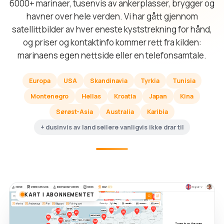
6000+ marinaer, tusenvis av ankerplasser, brygger og
havner over hele verden. Vi har gått gjennom
satellittbilder av hver eneste kyststrekning for hånd,
og priser og kontaktinfo kommer rett fra kilden:
marinaens egen nettside eller en telefonsamtale.
Europa
USA
Skandinavia
Tyrkia
Tunisia
Montenegro
Hellas
Kroatia
Japan
Kina
Sørøst-Asia
Australia
Karibia
+ dusinvis av land seilere vanligvis ikke drar til
KART I ABONNEMENTET