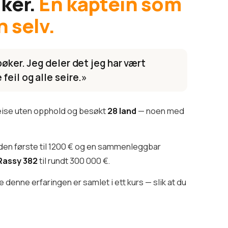
iker.
En kaptein som
n selv.
bøker. Jeg deler det jeg har vært
feil og alle seire.»
reise uten opphold og besøkt
28 land
— noen med
den første til 1200 € og en sammenleggbar
Rassy 382
til rundt 300 000 €.
denne erfaringen er samlet i ett kurs — slik at du