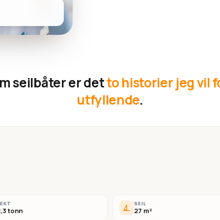
m seilbåter er det
to historier jeg vil 
utfyllende
.
VEKT
SEIL
,3 tonn
27 m²