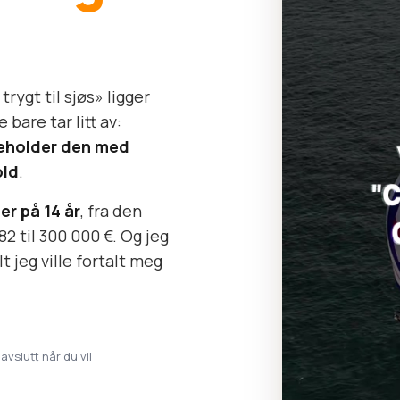
rygt til sjøs» ligger
bare tar litt av:
keholder den med
old
.
er på 14 år
, fra den
82 til 300 000 €. Og jeg
t jeg ville fortalt meg
 avslutt når du vil