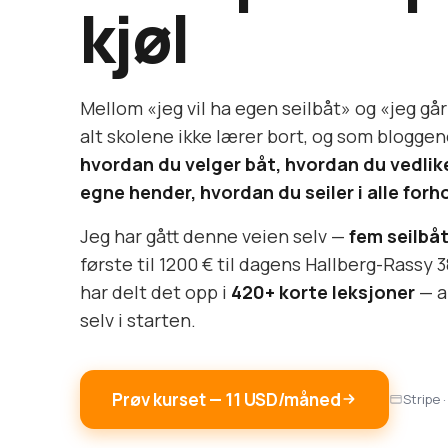
kjøl
Mellom «jeg vil ha egen seilbåt» og «jeg går t
alt skolene ikke lærer bort, og som bloggene 
hvordan du velger båt, hvordan du vedli
egne hender, hvordan du seiler i alle forh
Jeg har gått denne veien selv —
fem seilbåt
første til 1200 € til dagens Hallberg-Rassy 3
har delt det opp i
420+ korte leksjoner
— al
selv i starten.
Prøv kurset — 11 USD/måned
Stripe ·