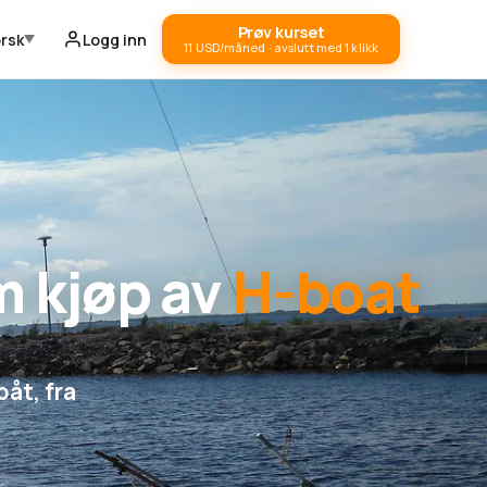
Prøv kurset
rsk
Logg inn
11 USD/måned · avslutt med 1 klikk
m kjøp av
H-boat
båt, fra