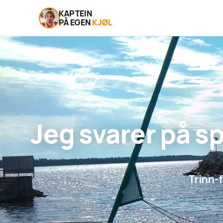
KAPTEIN
PÅ EGEN
KJØL
Jeg svarer på s
Trinn-f