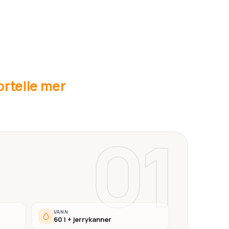
fortelle mer
01
VANN
60 l + jerrykanner