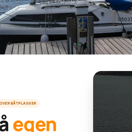
vedlikeholde den
 OVER BÅTPLASSER
på
egen