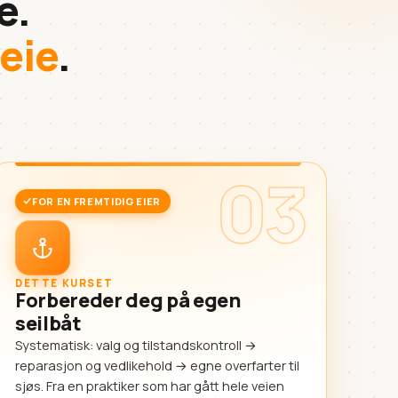
e.
 eie
.
03
FOR EN FREMTIDIG EIER
DETTE KURSET
Forbereder deg på egen
seilbåt
Systematisk: valg og tilstandskontroll →
reparasjon og vedlikehold → egne overfarter til
sjøs. Fra en praktiker som har gått hele veien