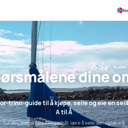
No
pørsmålene dine o
or-trinn-guide til å kjøpe, seile og eie en seil
A til Å
For deg som vil kjøpe en seilbåt, lære å seile den og lære å