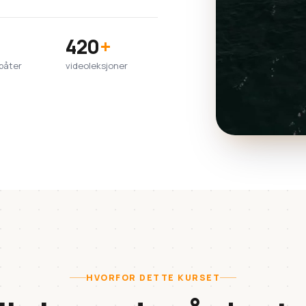
420
+
båter
videoleksjoner
HVORFOR DETTE KURSET