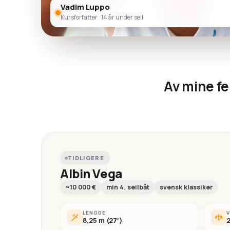
Vadim Luppo
Kursforfatter · 14 år under seil
Av mine fe
TIDLIGERE
Albin Vega
~10 000 €
min 4. seilbåt
svensk klassiker
LENGDE
8,25 m (27′)
2