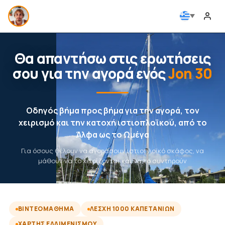
Θα απαντήσω στις ερωτήσεις
σου για την αγορά ενός
Jon 30
Οδηγός βήμα προς βήμα για την αγορά, τον
χειρισμό και την κατοχή ιστιοπλοϊκού, από το
Άλφα ως το Ωμέγα
Για όσους θέλουν να αγοράσουν ιστιοπλοϊκό σκάφος, να
μάθουν να το χειρίζονται και να το συντηρούν
ΒΙΝΤΕΟΜΆΘΗΜΑ
ΛΈΣΧΗ 1000 ΚΑΠΕΤΆΝΙΩΝ
ΧΆΡΤΗΣ ΕΛΛΙΜΕΝΙΣΜΟΎ