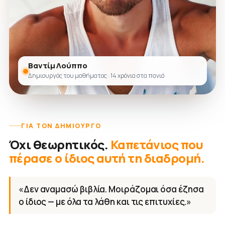
Βαντίμ Λούππο
Δημιουργός του μαθήματος · 14 χρόνια στα πανιά
ΓΙΑ ΤΟΝ ΔΗΜΙΟΥΡΓΌ
Όχι θεωρητικός.
Καπετάνιος που
πέρασε ο ίδιος αυτή τη διαδρομή.
«Δεν αναμασώ βιβλία. Μοιράζομαι όσα έζησα
ο ίδιος — με όλα τα λάθη και τις επιτυχίες.»