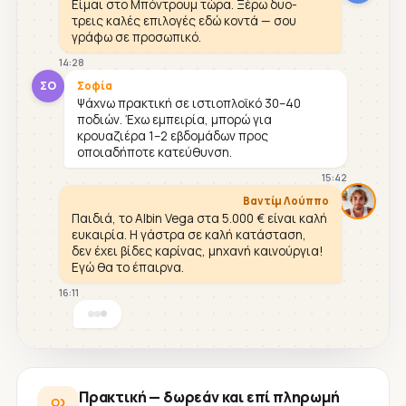
Είμαι στο Μπόντρουμ τώρα. Ξέρω δυο-
τρεις καλές επιλογές εδώ κοντά — σου
γράφω σε προσωπικό.
14:28
ΣΟ
Σοφία
Ψάχνω πρακτική σε ιστιοπλοϊκό 30–40
ποδιών. Έχω εμπειρία, μπορώ για
κρουαζιέρα 1–2 εβδομάδων προς
οποιαδήποτε κατεύθυνση.
15:42
Βαντίμ Λούππο
Παιδιά, το Albin Vega στα 5.000 € είναι καλή
ευκαιρία. Η γάστρα σε καλή κατάσταση,
δεν έχει βίδες καρίνας, μηχανή καινούργια!
Εγώ θα το έπαιρνα.
16:11
Πρακτική — δωρεάν και επί πληρωμή