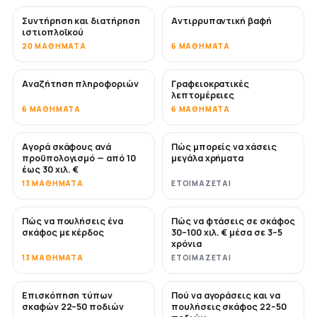
Συντήρηση και διατήρηση
Αντιρρυπαντική βαφή
ΣΎΝΤΟΜΑ
ιστιοπλοϊκού
20 ΜΑΘΉΜΑΤΑ
6 ΜΑΘΉΜΑΤΑ
Αναζήτηση πληροφοριών
Γραφειοκρατικές
λεπτομέρειες
6 ΜΑΘΉΜΑΤΑ
6 ΜΑΘΉΜΑΤΑ
Αγορά σκάφους ανά
Πώς μπορείς να χάσεις
ΣΎΝΤΟΜΑ
ΣΎΝΤΟΜΑ
προϋπολογισμό — από 10
μεγάλα χρήματα
έως 30 χιλ. €
13 ΜΑΘΉΜΑΤΑ
ΕΤΟΙΜΆΖΕΤΑΙ
Πώς να πουλήσεις ένα
Πώς να φτάσεις σε σκάφος
ΝΈΟ
ΝΈΟ
σκάφος με κέρδος
30–100 χιλ. € μέσα σε 3–5
χρόνια
13 ΜΑΘΉΜΑΤΑ
ΕΤΟΙΜΆΖΕΤΑΙ
Επισκόπηση τύπων
Πού να αγοράσεις και να
ΣΎΝΤΟΜΑ
ΣΎΝΤΟΜΑ
σκαφών 22–50 ποδιών
πουλήσεις σκάφος 22–50