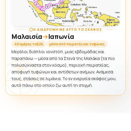
Η ΔΙΑΔΡΟΜΉ ΜΕ ΑΥΤΌ ΤΟ ΣΚΆΦΟΣ
Μαλαισία
Ιαπωνία
40 ημέρες ταξίδι
μέσα από πειρατές και τυφώνες
Μεγάλοι διάπλοι νονστόπ, μιας εβδομάδας και
παραπάνω — μέσα από τα Στενά της Μαλάκα (τα πιο
πολυσύχναστα στον κόσμο), περιοχή πειρατείας,
αποφυγή τυφώνων και αντίθετων ανέμων. Ανάμεσά
τους, στάσεις σε λιμάνια. Το εν ενεργεία σκάφος μου,
αυτό πάνω στο οποίο ζω αυτή τη στιγμή.