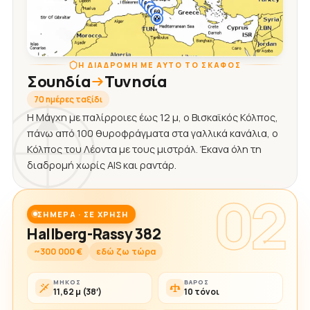
Η ΔΙΑΔΡΟΜΉ ΜΕ ΑΥΤΌ ΤΟ ΣΚΆΦΟΣ
Σουηδία
Τυνησία
70 ημέρες ταξίδι
Η Μάγχη με παλίρροιες έως 12 μ, ο Βισκαϊκός Κόλπος,
πάνω από 100 θυροφράγματα στα γαλλικά κανάλια, ο
Κόλπος του Λέοντα με τους μιστράλ. Έκανα όλη τη
διαδρομή χωρίς AIS και ραντάρ.
02
ΣΉΜΕΡΑ · ΣΕ ΧΡΉΣΗ
Hallberg-Rassy 382
~300 000 €
εδώ ζω τώρα
ΜΉΚΟΣ
ΒΆΡΟΣ
11,62 μ (38′)
10 τόνοι