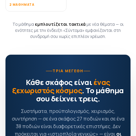
2 ΜΑΘΉΜΑΤΑ
Το μάθημα
εμπλουτίζεται τακτικά
με νέα θέματα — οι
ενότητες με την ένδειξη «Σύντομα» εμφανίζονται στη
συνδρομή σου χωρίς επιπλέον χρέωση.
ΤΡΊΑ ΜΕΓΈΘΗ
Κάθε σκάφος είναι
ένας
ξεχωριστός κόσμος
. Το μάθημα
σου δείχνει τρεις.
Συστήματα, προϋπολογισμός, χειρισμός,
συντήρηση — σε ένα σκάφος 27 ποδιών και σε ένα
38 ποδιών είναι διαφορετικές επιστήμες. Δεν
πρόκειται για «ιστιοπλοΐα γενικώς» — είναι
οι