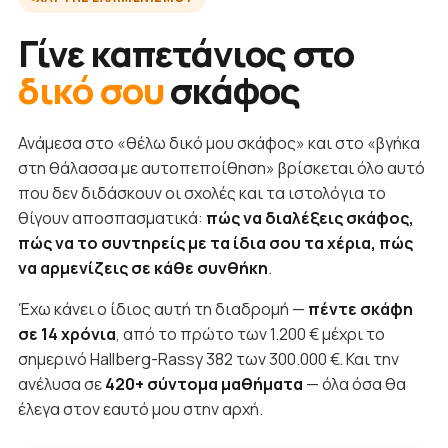
Γίνε καπετάνιος στο
δικό σου
σκάφος
Ανάμεσα στο «θέλω δικό μου σκάφος» και στο «βγήκα
στη θάλασσα με αυτοπεποίθηση» βρίσκεται όλο αυτό
που δεν διδάσκουν οι σχολές και τα ιστολόγια το
θίγουν αποσπασματικά:
πώς να διαλέξεις σκάφος,
πώς να το συντηρείς με τα ίδια σου τα χέρια, πώς
να αρμενίζεις σε κάθε συνθήκη
.
Έχω κάνει ο ίδιος αυτή τη διαδρομή —
πέντε σκάφη
σε 14 χρόνια
, από το πρώτο των 1.200 € μέχρι το
σημερινό Hallberg-Rassy 382 των 300.000 €. Και την
ανέλυσα σε
420+ σύντομα μαθήματα
— όλα όσα θα
έλεγα στον εαυτό μου στην αρχή.