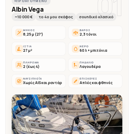
01
ΠΡΟΗΓΟΎΜΕΝΟ
Albin Vega
~10 000 €
το 4ο μου σκάφος
σουηδικό κλασικό
ΜΉΚΟΣ
ΒΆΡΟΣ
8,25 μ (27′)
2,3 τόνοι
ΙΣΤΊΑ
ΝΕΡΌ
27 μ²
60 λ + μπιτόνια
ΠΛΉΡΩΜΑ
ΠΗΔΆΛΙΟ
2 (έως 4)
Λαγουδέρα
ΝΑΥΣΙΠΛΟΪ́Α
ΕΠΙΣΚΕΥΈΣ
Χωρίς AIS και ραντάρ
Απλές και φθηνές