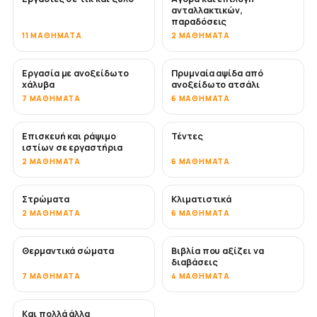
ανταλλακτικών,
παραδόσεις
11 ΜΑΘΉΜΑΤΑ
2 ΜΑΘΉΜΑΤΑ
Εργασία με ανοξείδωτο
Πρυμναία αψίδα από
ΣΎΝΤΟΜΑ
χάλυβα
ανοξείδωτο ατσάλι
7 ΜΑΘΉΜΑΤΑ
6 ΜΑΘΉΜΑΤΑ
Επισκευή και ράψιμο
Τέντες
ΣΎΝΤΟΜΑ
ιστίων σε εργαστήρια
2 ΜΑΘΉΜΑΤΑ
6 ΜΑΘΉΜΑΤΑ
Στρώματα
Κλιματιστικά
ΣΎΝΤΟΜΑ
2 ΜΑΘΉΜΑΤΑ
6 ΜΑΘΉΜΑΤΑ
Θερμαντικά σώματα
Βιβλία που αξίζει να
ΣΎΝΤΟΜΑ
ΣΎΝΤΟΜΑ
διαβάσεις
7 ΜΑΘΉΜΑΤΑ
4 ΜΑΘΉΜΑΤΑ
Και πολλά άλλα
ΣΎΝΤΟΜΑ