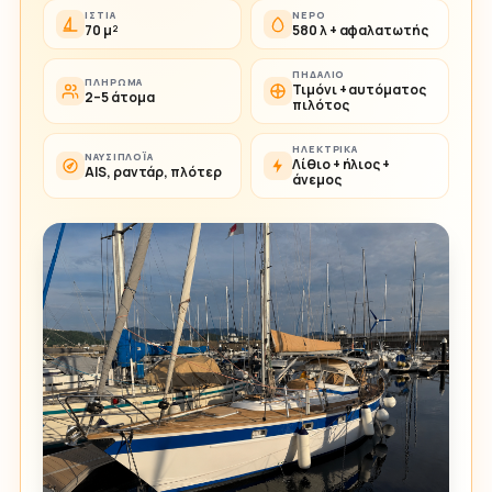
ΙΣΤΊΑ
ΝΕΡΌ
70 μ²
580 λ + αφαλατωτής
ΠΗΔΆΛΙΟ
ΠΛΉΡΩΜΑ
Τιμόνι + αυτόματος
2–5 άτομα
πιλότος
ΗΛΕΚΤΡΙΚΆ
ΝΑΥΣΙΠΛΟΪ́Α
Λίθιο + ήλιος +
AIS, ραντάρ, πλότερ
άνεμος