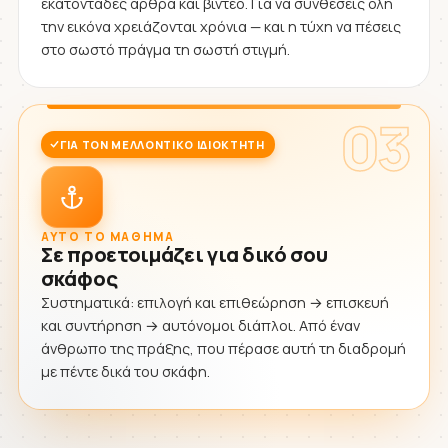
εκατοντάδες άρθρα και βίντεο. Για να συνθέσεις όλη
την εικόνα χρειάζονται χρόνια — και η τύχη να πέσεις
στο σωστό πράγμα τη σωστή στιγμή.
03
ΓΙΑ ΤΟΝ ΜΕΛΛΟΝΤΙΚΌ ΙΔΙΟΚΤΉΤΗ
ΑΥΤΌ ΤΟ ΜΆΘΗΜΑ
Σε προετοιμάζει για δικό σου
σκάφος
Συστηματικά: επιλογή και επιθεώρηση → επισκευή
και συντήρηση → αυτόνομοι διάπλοι. Από έναν
άνθρωπο της πράξης, που πέρασε αυτή τη διαδρομή
με πέντε δικά του σκάφη.