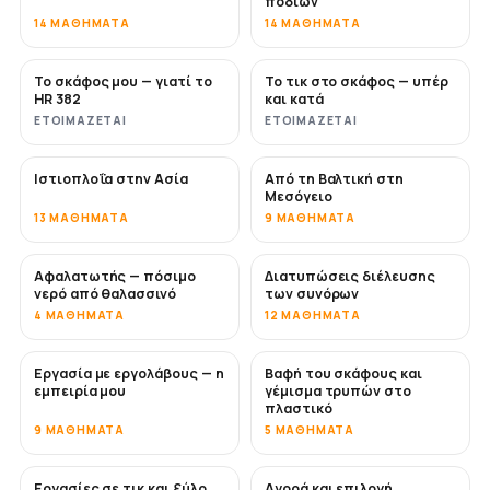
ποδιών
14 ΜΑΘΉΜΑΤΑ
14 ΜΑΘΉΜΑΤΑ
Το σκάφος μου — γιατί το
Το τικ στο σκάφος — υπέρ
ΣΎΝΤΟΜΑ
ΣΎΝΤΟΜΑ
HR 382
και κατά
ΕΤΟΙΜΆΖΕΤΑΙ
ΕΤΟΙΜΆΖΕΤΑΙ
Ιστιοπλοΐα στην Ασία
Από τη Βαλτική στη
ΣΎΝΤΟΜΑ
ΣΎΝΤΟΜΑ
Μεσόγειο
13 ΜΑΘΉΜΑΤΑ
9 ΜΑΘΉΜΑΤΑ
Αφαλατωτής — πόσιμο
Διατυπώσεις διέλευσης
ΣΎΝΤΟΜΑ
νερό από θαλασσινό
των συνόρων
4 ΜΑΘΉΜΑΤΑ
12 ΜΑΘΉΜΑΤΑ
Εργασία με εργολάβους — η
Βαφή του σκάφους και
ΣΎΝΤΟΜΑ
ΣΎΝΤΟΜΑ
εμπειρία μου
γέμισμα τρυπών στο
πλαστικό
9 ΜΑΘΉΜΑΤΑ
5 ΜΑΘΉΜΑΤΑ
Εργασίες σε τικ και ξύλο
Αγορά και επιλογή
ΣΎΝΤΟΜΑ