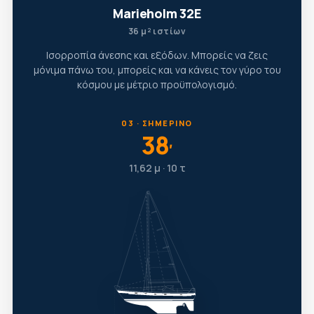
Marieholm 32E
36 μ² ιστίων
Ισορροπία άνεσης και εξόδων. Μπορείς να ζεις
μόνιμα πάνω του, μπορείς και να κάνεις τον γύρο του
κόσμου με μέτριο προϋπολογισμό.
03 · ΣΗΜΕΡΙΝΌ
38
′
11,62 μ · 10 τ