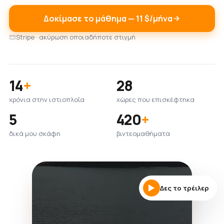
Δοκίμασε το μάθημα — 11 $/μήνα
Stripe · ακύρωση οποιαδήποτε στιγμή
14
+
28
χρόνια στην ιστιοπλοΐα
χώρες που επισκέφτηκα
5
420
+
δικά μου σκάφη
βιντεομαθήματα
Δες το τρέιλερ