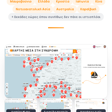
Μαυροβούνιο
Ελλάδα
Κροατία
Ιαπωνία
Κίνα
Νοτιοανατολική Ασία
Αυστραλία
Καραϊβική
+ δεκάδες χώρες όπου συνήθως δεν πάνε οι ιστιοπλόοι
ΧΆΡΤΗΣ ΜΈΣΑ ΣΤΗ ΣΥΝΔΡΟΜΉ
Καρτέλα θέσης
Εικονίδια παροχών
Ημερήσιες τιμές