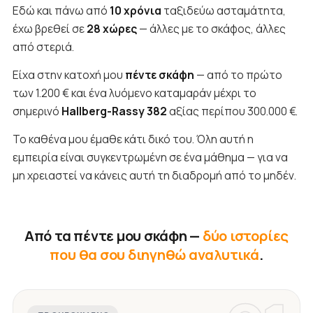
Εδώ και πάνω από
10 χρόνια
ταξιδεύω ασταμάτητα,
έχω βρεθεί σε
28 χώρες
— άλλες με το σκάφος, άλλες
από στεριά.
Είχα στην κατοχή μου
πέντε σκάφη
— από το πρώτο
των 1.200 € και ένα λυόμενο καταμαράν μέχρι το
σημερινό
Hallberg-Rassy 382
αξίας περίπου 300.000 €.
Το καθένα μου έμαθε κάτι δικό του. Όλη αυτή η
εμπειρία είναι συγκεντρωμένη σε ένα μάθημα — για να
μη χρειαστεί να κάνεις αυτή τη διαδρομή από το μηδέν.
Από τα πέντε μου σκάφη —
δύο ιστορίες
που θα σου διηγηθώ αναλυτικά
.