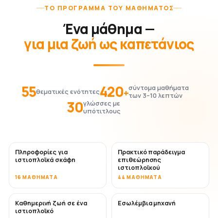
ΤΟ ΠΡΌΓΡΑΜΜΑ ΤΟΥ ΜΑΘΉΜΑΤΟΣ
Ένα μάθημα —
για μια ζωή ως καπετάνιος
55
420
σύντομα μαθήματα
+
θεματικές ενότητες
των 3–10 λεπτών
30
γλώσσες με
υπότιτλους
Πληροφορίες για
Πρακτικό παράδειγμα
ιστιοπλοϊκά σκάφη
επιθεώρησης
ιστιοπλοϊκού
16 ΜΑΘΉΜΑΤΑ
44 ΜΑΘΉΜΑΤΑ
Καθημερινή ζωή σε ένα
Εσωλέμβια μηχανή
ιστιοπλοϊκό