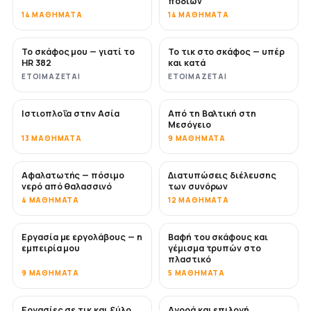
ποδιών
14 ΜΑΘΉΜΑΤΑ
14 ΜΑΘΉΜΑΤΑ
Το σκάφος μου — γιατί το
Το τικ στο σκάφος — υπέρ
ΣΎΝΤΟΜΑ
ΣΎΝΤΟΜΑ
HR 382
και κατά
ΕΤΟΙΜΆΖΕΤΑΙ
ΕΤΟΙΜΆΖΕΤΑΙ
Ιστιοπλοΐα στην Ασία
Από τη Βαλτική στη
ΣΎΝΤΟΜΑ
ΣΎΝΤΟΜΑ
Μεσόγειο
13 ΜΑΘΉΜΑΤΑ
9 ΜΑΘΉΜΑΤΑ
Αφαλατωτής — πόσιμο
Διατυπώσεις διέλευσης
ΣΎΝΤΟΜΑ
νερό από θαλασσινό
των συνόρων
4 ΜΑΘΉΜΑΤΑ
12 ΜΑΘΉΜΑΤΑ
Εργασία με εργολάβους — η
Βαφή του σκάφους και
ΣΎΝΤΟΜΑ
ΣΎΝΤΟΜΑ
εμπειρία μου
γέμισμα τρυπών στο
πλαστικό
9 ΜΑΘΉΜΑΤΑ
5 ΜΑΘΉΜΑΤΑ
Εργασίες σε τικ και ξύλο
Αγορά και επιλογή
ΣΎΝΤΟΜΑ