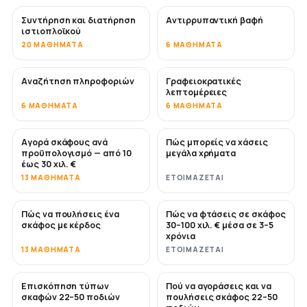
Συντήρηση και διατήρηση
Αντιρρυπαντική βαφή
ΣΎΝΤΟΜΑ
ιστιοπλοϊκού
20 ΜΑΘΉΜΑΤΑ
6 ΜΑΘΉΜΑΤΑ
Αναζήτηση πληροφοριών
Γραφειοκρατικές
λεπτομέρειες
6 ΜΑΘΉΜΑΤΑ
6 ΜΑΘΉΜΑΤΑ
Αγορά σκάφους ανά
Πώς μπορείς να χάσεις
ΣΎΝΤΟΜΑ
ΣΎΝΤΟΜΑ
προϋπολογισμό — από 10
μεγάλα χρήματα
έως 30 χιλ. €
13 ΜΑΘΉΜΑΤΑ
ΕΤΟΙΜΆΖΕΤΑΙ
Πώς να πουλήσεις ένα
Πώς να φτάσεις σε σκάφος
ΝΈΟ
ΝΈΟ
σκάφος με κέρδος
30–100 χιλ. € μέσα σε 3–5
χρόνια
13 ΜΑΘΉΜΑΤΑ
ΕΤΟΙΜΆΖΕΤΑΙ
Επισκόπηση τύπων
Πού να αγοράσεις και να
ΣΎΝΤΟΜΑ
ΣΎΝΤΟΜΑ
σκαφών 22–50 ποδιών
πουλήσεις σκάφος 22–50