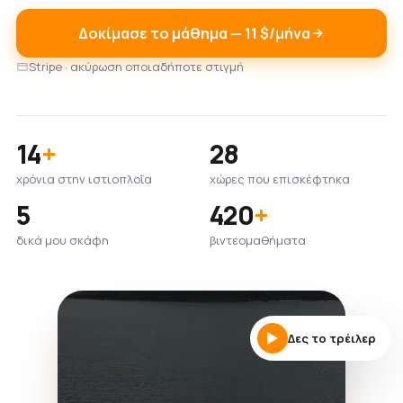
Δοκίμασε το μάθημα — 11 $/μήνα
Stripe · ακύρωση οποιαδήποτε στιγμή
14
+
28
χρόνια στην ιστιοπλοΐα
χώρες που επισκέφτηκα
5
420
+
δικά μου σκάφη
βιντεομαθήματα
Δες το τρέιλερ