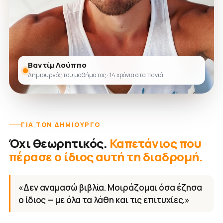
Βαντίμ Λούππο
Δημιουργός του μαθήματος · 14 χρόνια στα πανιά
ΓΙΑ ΤΟΝ ΔΗΜΙΟΥΡΓΌ
Όχι θεωρητικός.
Καπετάνιος που
πέρασε ο ίδιος αυτή τη διαδρομή.
«Δεν αναμασώ βιβλία. Μοιράζομαι όσα έζησα
ο ίδιος — με όλα τα λάθη και τις επιτυχίες.»