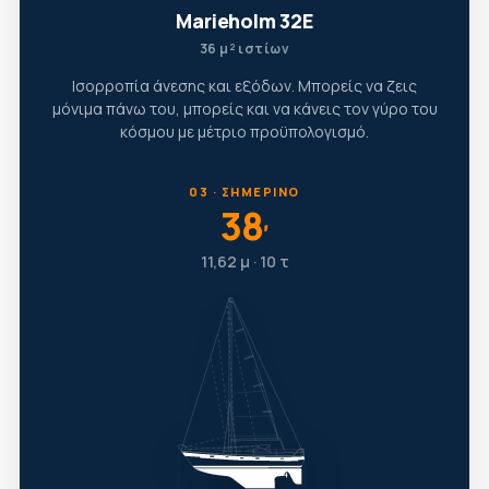
Marieholm 32E
36 μ² ιστίων
Ισορροπία άνεσης και εξόδων. Μπορείς να ζεις
μόνιμα πάνω του, μπορείς και να κάνεις τον γύρο του
κόσμου με μέτριο προϋπολογισμό.
03 · ΣΗΜΕΡΙΝΌ
38
′
11,62 μ · 10 τ