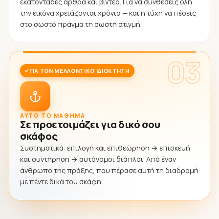
εκατοντάδες άρθρα και βίντεο. Για να συνθέσεις όλη
την εικόνα χρειάζονται χρόνια — και η τύχη να πέσεις
στο σωστό πράγμα τη σωστή στιγμή.
03
ΓΙΑ ΤΟΝ ΜΕΛΛΟΝΤΙΚΌ ΙΔΙΟΚΤΉΤΗ
ΑΥΤΌ ΤΟ ΜΆΘΗΜΑ
Σε προετοιμάζει για δικό σου
σκάφος
Συστηματικά: επιλογή και επιθεώρηση → επισκευή
και συντήρηση → αυτόνομοι διάπλοι. Από έναν
άνθρωπο της πράξης, που πέρασε αυτή τη διαδρομή
με πέντε δικά του σκάφη.