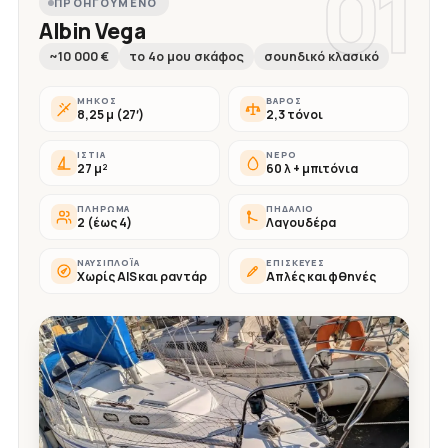
01
ΠΡΟΗΓΟΎΜΕΝΟ
Albin Vega
~10 000 €
το 4ο μου σκάφος
σουηδικό κλασικό
ΜΉΚΟΣ
ΒΆΡΟΣ
8,25 μ (27′)
2,3 τόνοι
ΙΣΤΊΑ
ΝΕΡΌ
27 μ²
60 λ + μπιτόνια
ΠΛΉΡΩΜΑ
ΠΗΔΆΛΙΟ
2 (έως 4)
Λαγουδέρα
ΝΑΥΣΙΠΛΟΪ́Α
ΕΠΙΣΚΕΥΈΣ
Χωρίς AIS και ραντάρ
Απλές και φθηνές