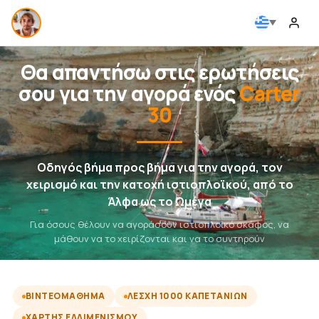
Θα απαντήσω στις ερωτήσεις
σου για την αγορά ενός
Carter
30
Οδηγός βήμα προς βήμα για την αγορά, τον
χειρισμό και την κατοχή ιστιοπλοϊκού, από το
Άλφα ως το Ωμέγα
Για όσους θέλουν να αγοράσουν ιστιοπλοϊκό σκάφος, να
μάθουν να το χειρίζονται και να το συντηρούν
ΒΙΝΤΕΟΜΆΘΗΜΑ
ΛΈΣΧΗ 1000 ΚΑΠΕΤΆΝΙΩΝ
ΧΆΡΤΗΣ ΕΛΛΙΜΕΝΙΣΜΟΎ