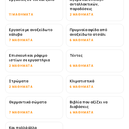
ανταλλακτικών,
παραδόσεις
11 ΜΑΘΉΜΑΤΑ
2 ΜΑΘΉΜΑΤΑ
Εργασία με ανοξείδωτο
Πρυμναία αψίδα από
ΣΎΝΤΟΜΑ
χάλυβα
ανοξείδωτο ατσάλι
7 ΜΑΘΉΜΑΤΑ
6 ΜΑΘΉΜΑΤΑ
Επισκευή και ράψιμο
Τέντες
ΣΎΝΤΟΜΑ
ιστίων σε εργαστήρια
2 ΜΑΘΉΜΑΤΑ
6 ΜΑΘΉΜΑΤΑ
Στρώματα
Κλιματιστικά
ΣΎΝΤΟΜΑ
2 ΜΑΘΉΜΑΤΑ
6 ΜΑΘΉΜΑΤΑ
Θερμαντικά σώματα
Βιβλία που αξίζει να
ΣΎΝΤΟΜΑ
ΣΎΝΤΟΜΑ
διαβάσεις
7 ΜΑΘΉΜΑΤΑ
4 ΜΑΘΉΜΑΤΑ
Και πολλά άλλα
ΣΎΝΤΟΜΑ