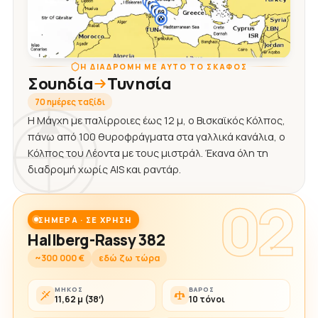
Η ΔΙΑΔΡΟΜΉ ΜΕ ΑΥΤΌ ΤΟ ΣΚΆΦΟΣ
Σουηδία
Τυνησία
70 ημέρες ταξίδι
Η Μάγχη με παλίρροιες έως 12 μ, ο Βισκαϊκός Κόλπος,
πάνω από 100 θυροφράγματα στα γαλλικά κανάλια, ο
Κόλπος του Λέοντα με τους μιστράλ. Έκανα όλη τη
διαδρομή χωρίς AIS και ραντάρ.
02
ΣΉΜΕΡΑ · ΣΕ ΧΡΉΣΗ
Hallberg-Rassy 382
~300 000 €
εδώ ζω τώρα
ΜΉΚΟΣ
ΒΆΡΟΣ
11,62 μ (38′)
10 τόνοι