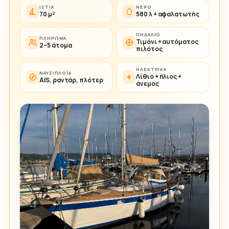
ΙΣΤΊΑ
ΝΕΡΌ
70 μ²
580 λ + αφαλατωτής
ΠΗΔΆΛΙΟ
ΠΛΉΡΩΜΑ
Τιμόνι + αυτόματος
2–5 άτομα
πιλότος
ΗΛΕΚΤΡΙΚΆ
ΝΑΥΣΙΠΛΟΪ́Α
Λίθιο + ήλιος +
AIS, ραντάρ, πλότερ
άνεμος