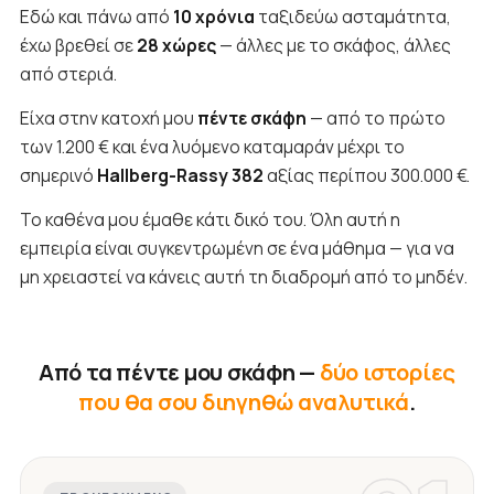
Εδώ και πάνω από
10 χρόνια
ταξιδεύω ασταμάτητα,
έχω βρεθεί σε
28 χώρες
— άλλες με το σκάφος, άλλες
από στεριά.
Είχα στην κατοχή μου
πέντε σκάφη
— από το πρώτο
των 1.200 € και ένα λυόμενο καταμαράν μέχρι το
σημερινό
Hallberg-Rassy 382
αξίας περίπου 300.000 €.
Το καθένα μου έμαθε κάτι δικό του. Όλη αυτή η
εμπειρία είναι συγκεντρωμένη σε ένα μάθημα — για να
μη χρειαστεί να κάνεις αυτή τη διαδρομή από το μηδέν.
Από τα πέντε μου σκάφη —
δύο ιστορίες
που θα σου διηγηθώ αναλυτικά
.