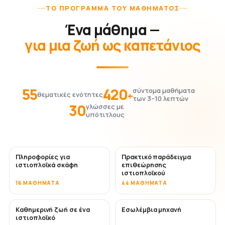
ΤΟ ΠΡΌΓΡΑΜΜΑ ΤΟΥ ΜΑΘΉΜΑΤΟΣ
Ένα μάθημα —
για μια ζωή ως καπετάνιος
55
420
σύντομα μαθήματα
+
θεματικές ενότητες
των 3–10 λεπτών
30
γλώσσες με
υπότιτλους
Πληροφορίες για
Πρακτικό παράδειγμα
ιστιοπλοϊκά σκάφη
επιθεώρησης
ιστιοπλοϊκού
16 ΜΑΘΉΜΑΤΑ
44 ΜΑΘΉΜΑΤΑ
Καθημερινή ζωή σε ένα
Εσωλέμβια μηχανή
ιστιοπλοϊκό