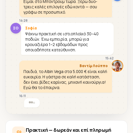
Είμαι στο Μπόντρουμ τώρα. Ξέρω δυο-
τρεις καλές επιλογές εδώ κοντά — σου
γράφω σε προσωπικό.
14:28
ΣΟ
Σοφία
Ψάχνω πρακτική σε ιστιοπλοϊκό 30–40
ποδιών. Έχω εμπειρία, μπορώ για
κρουαζιέρα 1–2 εβδομάδων προς
οποιαδήποτε κατεύθυνση.
15:42
Βαντίμ Λούππο
Παιδιά, το Albin Vega στα 5.000 € είναι καλή
ευκαιρία. Η γάστρα σε καλή κατάσταση,
δεν έχει βίδες καρίνας, μηχανή καινούργια!
Εγώ θα το έπαιρνα.
16:11
Πρακτική — δωρεάν και επί πληρωμή