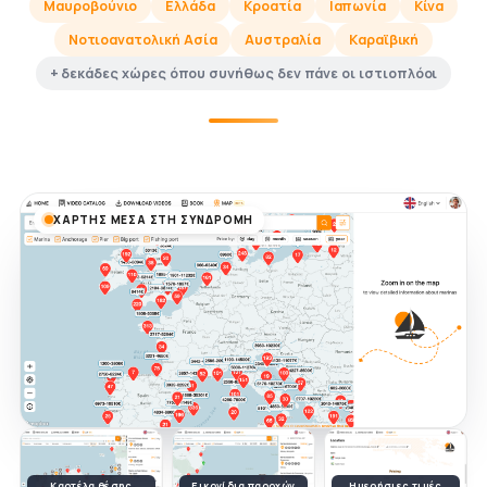
Μαυροβούνιο
Ελλάδα
Κροατία
Ιαπωνία
Κίνα
Νοτιοανατολική Ασία
Αυστραλία
Καραϊβική
+ δεκάδες χώρες όπου συνήθως δεν πάνε οι ιστιοπλόοι
ΧΆΡΤΗΣ ΜΈΣΑ ΣΤΗ ΣΥΝΔΡΟΜΉ
Καρτέλα θέσης
Εικονίδια παροχών
Ημερήσιες τιμές