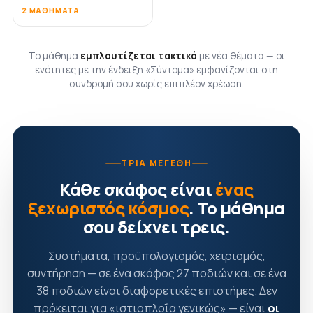
2 ΜΑΘΉΜΑΤΑ
Το μάθημα
εμπλουτίζεται τακτικά
με νέα θέματα — οι
ενότητες με την ένδειξη «Σύντομα» εμφανίζονται στη
συνδρομή σου χωρίς επιπλέον χρέωση.
ΤΡΊΑ ΜΕΓΈΘΗ
Κάθε σκάφος είναι
ένας
ξεχωριστός κόσμος
. Το μάθημα
σου δείχνει τρεις.
Συστήματα, προϋπολογισμός, χειρισμός,
συντήρηση — σε ένα σκάφος 27 ποδιών και σε ένα
38 ποδιών είναι διαφορετικές επιστήμες. Δεν
πρόκειται για «ιστιοπλοΐα γενικώς» — είναι
οι