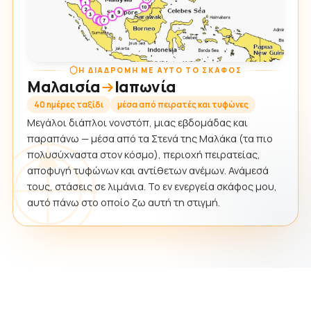
Η ΔΙΑΔΡΟΜΉ ΜΕ ΑΥΤΌ ΤΟ ΣΚΆΦΟΣ
Μαλαισία
Ιαπωνία
40 ημέρες ταξίδι
μέσα από πειρατές και τυφώνες
Μεγάλοι διάπλοι νονστόπ, μιας εβδομάδας και
παραπάνω — μέσα από τα Στενά της Μαλάκα (τα πιο
πολυσύχναστα στον κόσμο), περιοχή πειρατείας,
αποφυγή τυφώνων και αντίθετων ανέμων. Ανάμεσά
τους, στάσεις σε λιμάνια. Το εν ενεργεία σκάφος μου,
αυτό πάνω στο οποίο ζω αυτή τη στιγμή.