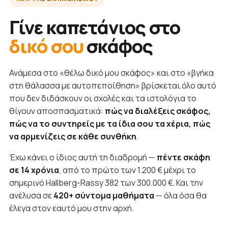
Γίνε καπετάνιος στο
δικό σου
σκάφος
Ανάμεσα στο «θέλω δικό μου σκάφος» και στο «βγήκα
στη θάλασσα με αυτοπεποίθηση» βρίσκεται όλο αυτό
που δεν διδάσκουν οι σχολές και τα ιστολόγια το
θίγουν αποσπασματικά:
πώς να διαλέξεις σκάφος,
πώς να το συντηρείς με τα ίδια σου τα χέρια, πώς
να αρμενίζεις σε κάθε συνθήκη
.
Έχω κάνει ο ίδιος αυτή τη διαδρομή —
πέντε σκάφη
σε 14 χρόνια
, από το πρώτο των 1.200 € μέχρι το
σημερινό Hallberg-Rassy 382 των 300.000 €. Και την
ανέλυσα σε
420+ σύντομα μαθήματα
— όλα όσα θα
έλεγα στον εαυτό μου στην αρχή.