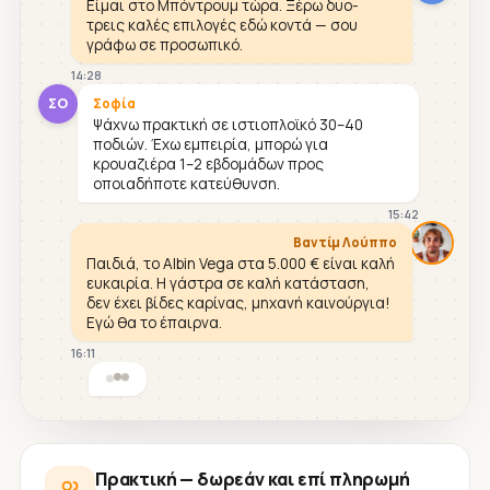
Είμαι στο Μπόντρουμ τώρα. Ξέρω δυο-
τρεις καλές επιλογές εδώ κοντά — σου
γράφω σε προσωπικό.
14:28
ΣΟ
Σοφία
Ψάχνω πρακτική σε ιστιοπλοϊκό 30–40
ποδιών. Έχω εμπειρία, μπορώ για
κρουαζιέρα 1–2 εβδομάδων προς
οποιαδήποτε κατεύθυνση.
15:42
Βαντίμ Λούππο
Παιδιά, το Albin Vega στα 5.000 € είναι καλή
ευκαιρία. Η γάστρα σε καλή κατάσταση,
δεν έχει βίδες καρίνας, μηχανή καινούργια!
Εγώ θα το έπαιρνα.
16:11
Πρακτική — δωρεάν και επί πληρωμή