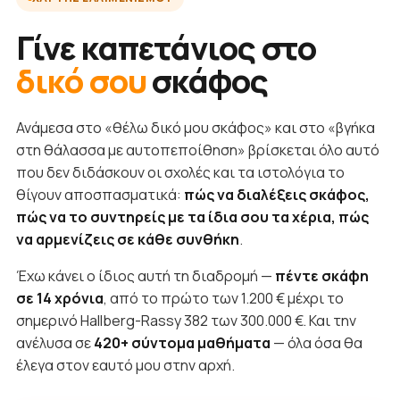
Γίνε καπετάνιος στο
δικό σου
σκάφος
Ανάμεσα στο «θέλω δικό μου σκάφος» και στο «βγήκα
στη θάλασσα με αυτοπεποίθηση» βρίσκεται όλο αυτό
που δεν διδάσκουν οι σχολές και τα ιστολόγια το
θίγουν αποσπασματικά:
πώς να διαλέξεις σκάφος,
πώς να το συντηρείς με τα ίδια σου τα χέρια, πώς
να αρμενίζεις σε κάθε συνθήκη
.
Έχω κάνει ο ίδιος αυτή τη διαδρομή —
πέντε σκάφη
σε 14 χρόνια
, από το πρώτο των 1.200 € μέχρι το
σημερινό Hallberg-Rassy 382 των 300.000 €. Και την
ανέλυσα σε
420+ σύντομα μαθήματα
— όλα όσα θα
έλεγα στον εαυτό μου στην αρχή.