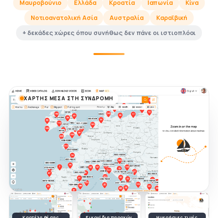
Μαυροβούνιο
Ελλάδα
Κροατία
Ιαπωνία
Κίνα
Νοτιοανατολική Ασία
Αυστραλία
Καραϊβική
+ δεκάδες χώρες όπου συνήθως δεν πάνε οι ιστιοπλόοι
ΧΆΡΤΗΣ ΜΈΣΑ ΣΤΗ ΣΥΝΔΡΟΜΉ
Καρτέλα θέσης
Εικονίδια παροχών
Ημερήσιες τιμές