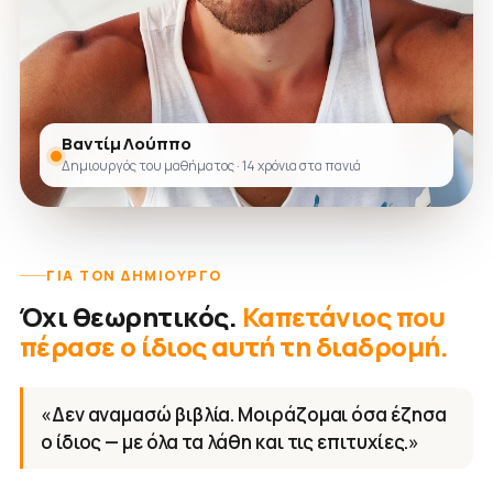
Βαντίμ Λούππο
Δημιουργός του μαθήματος · 14 χρόνια στα πανιά
ΓΙΑ ΤΟΝ ΔΗΜΙΟΥΡΓΌ
Όχι θεωρητικός.
Καπετάνιος που
πέρασε ο ίδιος αυτή τη διαδρομή.
«Δεν αναμασώ βιβλία. Μοιράζομαι όσα έζησα
ο ίδιος — με όλα τα λάθη και τις επιτυχίες.»