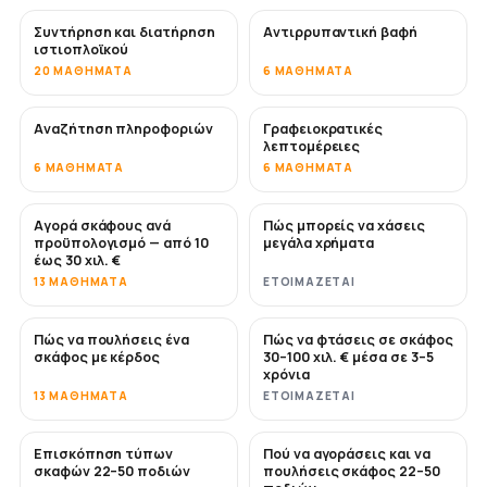
Συντήρηση και διατήρηση
Αντιρρυπαντική βαφή
ΣΎΝΤΟΜΑ
ιστιοπλοϊκού
20 ΜΑΘΉΜΑΤΑ
6 ΜΑΘΉΜΑΤΑ
Αναζήτηση πληροφοριών
Γραφειοκρατικές
λεπτομέρειες
6 ΜΑΘΉΜΑΤΑ
6 ΜΑΘΉΜΑΤΑ
Αγορά σκάφους ανά
Πώς μπορείς να χάσεις
ΣΎΝΤΟΜΑ
ΣΎΝΤΟΜΑ
προϋπολογισμό — από 10
μεγάλα χρήματα
έως 30 χιλ. €
13 ΜΑΘΉΜΑΤΑ
ΕΤΟΙΜΆΖΕΤΑΙ
Πώς να πουλήσεις ένα
Πώς να φτάσεις σε σκάφος
ΝΈΟ
ΝΈΟ
σκάφος με κέρδος
30–100 χιλ. € μέσα σε 3–5
χρόνια
13 ΜΑΘΉΜΑΤΑ
ΕΤΟΙΜΆΖΕΤΑΙ
Επισκόπηση τύπων
Πού να αγοράσεις και να
ΣΎΝΤΟΜΑ
ΣΎΝΤΟΜΑ
σκαφών 22–50 ποδιών
πουλήσεις σκάφος 22–50