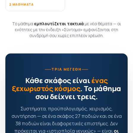
2 ΜΑΘΉΜΑΤΑ
Το μάθημα
εμπλουτίζεται τακτικά
με νέα θέματα — οι
ενότητες με την ένδειξη «Σύντομα» εμφανίζονται στη
συνδρομή σου χωρίς επιπλέον χρέωση.
ΤΡΊΑ ΜΕΓΈΘΗ
Κάθε σκάφος είναι
ένας
ξεχωριστός κόσμος
. Το μάθημα
σου δείχνει τρεις.
Συστήματα, προϋπολογισμός, χειρισμός,
συντήρηση — σε ένα σκάφος 27 ποδιών και σε ένα
38 ποδιών είναι διαφορετικές επιστήμες. Δεν
πρόκειται για «ιστιοπλοΐα γενικώς» — είναι
οι