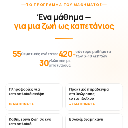
ΤΟ ΠΡΌΓΡΑΜΜΑ ΤΟΥ ΜΑΘΉΜΑΤΟΣ
Ένα μάθημα —
για μια ζωή ως καπετάνιος
55
420
σύντομα μαθήματα
+
θεματικές ενότητες
των 3–10 λεπτών
30
γλώσσες με
υπότιτλους
Πληροφορίες για
Πρακτικό παράδειγμα
ιστιοπλοϊκά σκάφη
επιθεώρησης
ιστιοπλοϊκού
16 ΜΑΘΉΜΑΤΑ
44 ΜΑΘΉΜΑΤΑ
Καθημερινή ζωή σε ένα
Εσωλέμβια μηχανή
ιστιοπλοϊκό