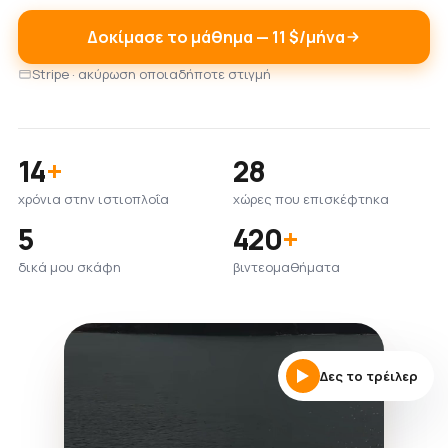
Δοκίμασε το μάθημα — 11 $/μήνα
Stripe · ακύρωση οποιαδήποτε στιγμή
14
+
28
χρόνια στην ιστιοπλοΐα
χώρες που επισκέφτηκα
5
420
+
δικά μου σκάφη
βιντεομαθήματα
Δες το τρέιλερ