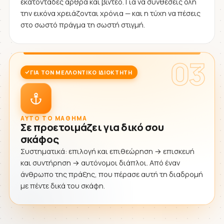
εκατοντάδες άρθρα και βίντεο. Για να συνθέσεις όλη
την εικόνα χρειάζονται χρόνια — και η τύχη να πέσεις
στο σωστό πράγμα τη σωστή στιγμή.
03
ΓΙΑ ΤΟΝ ΜΕΛΛΟΝΤΙΚΌ ΙΔΙΟΚΤΉΤΗ
ΑΥΤΌ ΤΟ ΜΆΘΗΜΑ
Σε προετοιμάζει για δικό σου
σκάφος
Συστηματικά: επιλογή και επιθεώρηση → επισκευή
και συντήρηση → αυτόνομοι διάπλοι. Από έναν
άνθρωπο της πράξης, που πέρασε αυτή τη διαδρομή
με πέντε δικά του σκάφη.