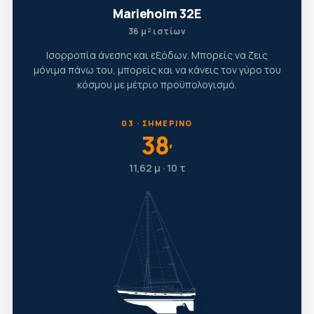
Marieholm 32E
36 μ² ιστίων
Ισορροπία άνεσης και εξόδων. Μπορείς να ζεις
μόνιμα πάνω του, μπορείς και να κάνεις τον γύρο του
κόσμου με μέτριο προϋπολογισμό.
03 · ΣΗΜΕΡΙΝΌ
38
′
11,62 μ · 10 τ