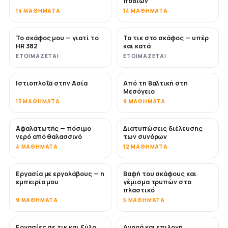
ποδιών
14 ΜΑΘΉΜΑΤΑ
14 ΜΑΘΉΜΑΤΑ
Το σκάφος μου — γιατί το
Το τικ στο σκάφος — υπέρ
ΣΎΝΤΟΜΑ
ΣΎΝΤΟΜΑ
HR 382
και κατά
ΕΤΟΙΜΆΖΕΤΑΙ
ΕΤΟΙΜΆΖΕΤΑΙ
Ιστιοπλοΐα στην Ασία
Από τη Βαλτική στη
ΣΎΝΤΟΜΑ
ΣΎΝΤΟΜΑ
Μεσόγειο
13 ΜΑΘΉΜΑΤΑ
9 ΜΑΘΉΜΑΤΑ
Αφαλατωτής — πόσιμο
Διατυπώσεις διέλευσης
ΣΎΝΤΟΜΑ
νερό από θαλασσινό
των συνόρων
4 ΜΑΘΉΜΑΤΑ
12 ΜΑΘΉΜΑΤΑ
Εργασία με εργολάβους — η
Βαφή του σκάφους και
ΣΎΝΤΟΜΑ
ΣΎΝΤΟΜΑ
εμπειρία μου
γέμισμα τρυπών στο
πλαστικό
9 ΜΑΘΉΜΑΤΑ
5 ΜΑΘΉΜΑΤΑ
Εργασίες σε τικ και ξύλο
Αγορά και επιλογή
ΣΎΝΤΟΜΑ