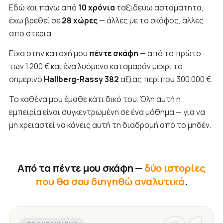
Εδώ και πάνω από
10 χρόνια
ταξιδεύω ασταμάτητα,
έχω βρεθεί σε
28 χώρες
— άλλες με το σκάφος, άλλες
από στεριά.
Είχα στην κατοχή μου
πέντε σκάφη
— από το πρώτο
των 1.200 € και ένα λυόμενο καταμαράν μέχρι το
σημερινό
Hallberg-Rassy 382
αξίας περίπου 300.000 €.
Το καθένα μου έμαθε κάτι δικό του. Όλη αυτή η
εμπειρία είναι συγκεντρωμένη σε ένα μάθημα — για να
μη χρειαστεί να κάνεις αυτή τη διαδρομή από το μηδέν.
Από τα πέντε μου σκάφη —
δύο ιστορίες
που θα σου διηγηθώ αναλυτικά
.