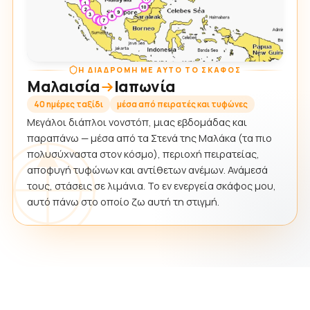
Η ΔΙΑΔΡΟΜΉ ΜΕ ΑΥΤΌ ΤΟ ΣΚΆΦΟΣ
Μαλαισία
Ιαπωνία
40 ημέρες ταξίδι
μέσα από πειρατές και τυφώνες
Μεγάλοι διάπλοι νονστόπ, μιας εβδομάδας και
παραπάνω — μέσα από τα Στενά της Μαλάκα (τα πιο
πολυσύχναστα στον κόσμο), περιοχή πειρατείας,
αποφυγή τυφώνων και αντίθετων ανέμων. Ανάμεσά
τους, στάσεις σε λιμάνια. Το εν ενεργεία σκάφος μου,
αυτό πάνω στο οποίο ζω αυτή τη στιγμή.