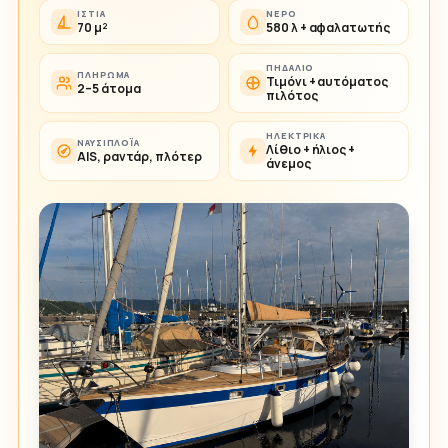
ΙΣΤΊΑ
ΝΕΡΌ
70 μ²
580 λ + αφαλατωτής
ΠΗΔΆΛΙΟ
ΠΛΉΡΩΜΑ
Τιμόνι + αυτόματος
2–5 άτομα
πιλότος
ΗΛΕΚΤΡΙΚΆ
ΝΑΥΣΙΠΛΟΪ́Α
Λίθιο + ήλιος +
AIS, ραντάρ, πλότερ
άνεμος