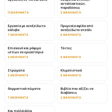
ανταλλακτικών,
παραδόσεις
11 ΜΑΘΉΜΑΤΑ
2 ΜΑΘΉΜΑΤΑ
Εργασία με ανοξείδωτο
Πρυμναία αψίδα από
ΣΎΝΤΟΜΑ
χάλυβα
ανοξείδωτο ατσάλι
7 ΜΑΘΉΜΑΤΑ
6 ΜΑΘΉΜΑΤΑ
Επισκευή και ράψιμο
Τέντες
ΣΎΝΤΟΜΑ
ιστίων σε εργαστήρια
2 ΜΑΘΉΜΑΤΑ
6 ΜΑΘΉΜΑΤΑ
Στρώματα
Κλιματιστικά
ΣΎΝΤΟΜΑ
2 ΜΑΘΉΜΑΤΑ
6 ΜΑΘΉΜΑΤΑ
Θερμαντικά σώματα
Βιβλία που αξίζει να
ΣΎΝΤΟΜΑ
ΣΎΝΤΟΜΑ
διαβάσεις
7 ΜΑΘΉΜΑΤΑ
4 ΜΑΘΉΜΑΤΑ
Και πολλά άλλα
ΣΎΝΤΟΜΑ