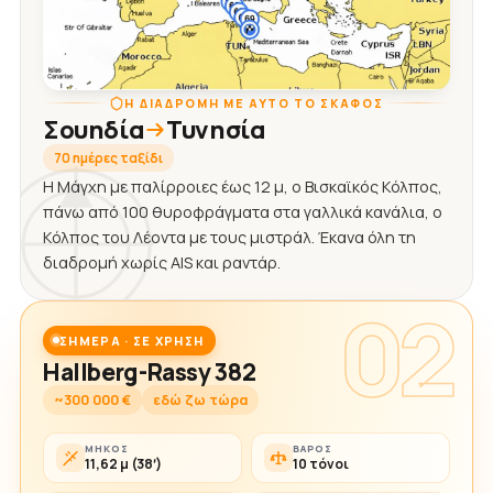
Η ΔΙΑΔΡΟΜΉ ΜΕ ΑΥΤΌ ΤΟ ΣΚΆΦΟΣ
Σουηδία
Τυνησία
70 ημέρες ταξίδι
Η Μάγχη με παλίρροιες έως 12 μ, ο Βισκαϊκός Κόλπος,
πάνω από 100 θυροφράγματα στα γαλλικά κανάλια, ο
Κόλπος του Λέοντα με τους μιστράλ. Έκανα όλη τη
διαδρομή χωρίς AIS και ραντάρ.
02
ΣΉΜΕΡΑ · ΣΕ ΧΡΉΣΗ
Hallberg-Rassy 382
~300 000 €
εδώ ζω τώρα
ΜΉΚΟΣ
ΒΆΡΟΣ
11,62 μ (38′)
10 τόνοι