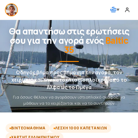
Θα απαντήσω στις ερωτήσεις
σου για την αγορά ενός
Baltic
35
Οδηγός βήμα προς βήμα για την αγορά, τον
χειρισμό και την κατοχή ιστιοπλοϊκού, από το
Άλφα ως το Ωμέγα
Για όσους θέλουν να αγοράσουν ιστιοπλοϊκό σκάφος, να
μάθουν να το χειρίζονται και να το συντηρούν
ΒΙΝΤΕΟΜΆΘΗΜΑ
ΛΈΣΧΗ 1000 ΚΑΠΕΤΆΝΙΩΝ
ΧΆΡΤΗΣ ΕΛΛΙΜΕΝΙΣΜΟΎ