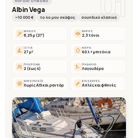
01
ΠΡΟΗΓΟΎΜΕΝΟ
Albin Vega
~10 000 €
το 4ο μου σκάφος
σουηδικό κλασικό
ΜΉΚΟΣ
ΒΆΡΟΣ
8,25 μ (27′)
2,3 τόνοι
ΙΣΤΊΑ
ΝΕΡΌ
27 μ²
60 λ + μπιτόνια
ΠΛΉΡΩΜΑ
ΠΗΔΆΛΙΟ
2 (έως 4)
Λαγουδέρα
ΝΑΥΣΙΠΛΟΪ́Α
ΕΠΙΣΚΕΥΈΣ
Χωρίς AIS και ραντάρ
Απλές και φθηνές