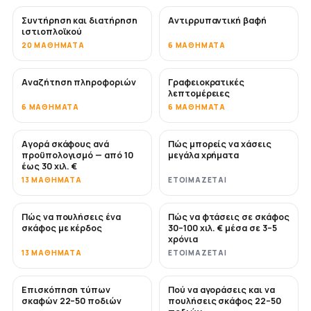
Συντήρηση και διατήρηση
Αντιρρυπαντική βαφή
ΣΎΝΤΟΜΑ
ιστιοπλοϊκού
20 ΜΑΘΉΜΑΤΑ
6 ΜΑΘΉΜΑΤΑ
Αναζήτηση πληροφοριών
Γραφειοκρατικές
λεπτομέρειες
6 ΜΑΘΉΜΑΤΑ
6 ΜΑΘΉΜΑΤΑ
Αγορά σκάφους ανά
Πώς μπορείς να χάσεις
ΣΎΝΤΟΜΑ
ΣΎΝΤΟΜΑ
προϋπολογισμό — από 10
μεγάλα χρήματα
έως 30 χιλ. €
13 ΜΑΘΉΜΑΤΑ
ΕΤΟΙΜΆΖΕΤΑΙ
Πώς να πουλήσεις ένα
Πώς να φτάσεις σε σκάφος
ΝΈΟ
ΝΈΟ
σκάφος με κέρδος
30–100 χιλ. € μέσα σε 3–5
χρόνια
13 ΜΑΘΉΜΑΤΑ
ΕΤΟΙΜΆΖΕΤΑΙ
Επισκόπηση τύπων
Πού να αγοράσεις και να
ΣΎΝΤΟΜΑ
ΣΎΝΤΟΜΑ
σκαφών 22–50 ποδιών
πουλήσεις σκάφος 22–50