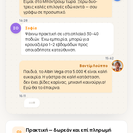
Είμαι στο Μπόντρουμ τώρα. Ξέρω δυο-
τρεις καλές επιλογές εδώ κοντά — σου
γράφω σε προσωπικό.
14:28
ΣΟ
Σοφία
Ψάχνω πρακτική σε ιστιοπλοϊκό 30–40
ποδιών. Έχω εμπειρία, μπορώ για
κρουαζιέρα 1–2 εβδομάδων προς
οποιαδήποτε κατεύθυνση.
15:42
Βαντίμ Λούππο
Παιδιά, το Albin Vega στα 5.000 € είναι καλή
ευκαιρία. Η γάστρα σε καλή κατάσταση,
δεν έχει βίδες καρίνας, μηχανή καινούργια!
Εγώ θα το έπαιρνα.
16:11
Πρακτική — δωρεάν και επί πληρωμή