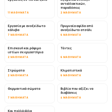
ανταλλακτικών,
παραδόσεις
11 ΜΑΘΉΜΑΤΑ
2 ΜΑΘΉΜΑΤΑ
Εργασία με ανοξείδωτο
Πρυμναία αψίδα από
ΣΎΝΤΟΜΑ
χάλυβα
ανοξείδωτο ατσάλι
7 ΜΑΘΉΜΑΤΑ
6 ΜΑΘΉΜΑΤΑ
Επισκευή και ράψιμο
Τέντες
ΣΎΝΤΟΜΑ
ιστίων σε εργαστήρια
2 ΜΑΘΉΜΑΤΑ
6 ΜΑΘΉΜΑΤΑ
Στρώματα
Κλιματιστικά
ΣΎΝΤΟΜΑ
2 ΜΑΘΉΜΑΤΑ
6 ΜΑΘΉΜΑΤΑ
Θερμαντικά σώματα
Βιβλία που αξίζει να
ΣΎΝΤΟΜΑ
ΣΎΝΤΟΜΑ
διαβάσεις
7 ΜΑΘΉΜΑΤΑ
4 ΜΑΘΉΜΑΤΑ
Και πολλά άλλα
ΣΎΝΤΟΜΑ