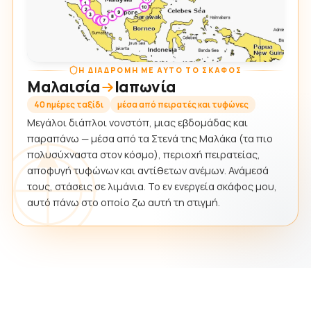
Η ΔΙΑΔΡΟΜΉ ΜΕ ΑΥΤΌ ΤΟ ΣΚΆΦΟΣ
Μαλαισία
Ιαπωνία
40 ημέρες ταξίδι
μέσα από πειρατές και τυφώνες
Μεγάλοι διάπλοι νονστόπ, μιας εβδομάδας και
παραπάνω — μέσα από τα Στενά της Μαλάκα (τα πιο
πολυσύχναστα στον κόσμο), περιοχή πειρατείας,
αποφυγή τυφώνων και αντίθετων ανέμων. Ανάμεσά
τους, στάσεις σε λιμάνια. Το εν ενεργεία σκάφος μου,
αυτό πάνω στο οποίο ζω αυτή τη στιγμή.