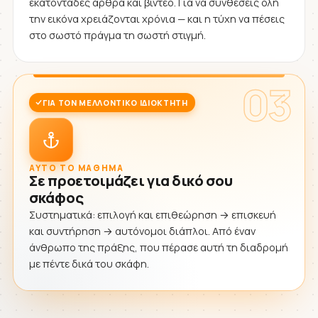
εκατοντάδες άρθρα και βίντεο. Για να συνθέσεις όλη
την εικόνα χρειάζονται χρόνια — και η τύχη να πέσεις
στο σωστό πράγμα τη σωστή στιγμή.
03
ΓΙΑ ΤΟΝ ΜΕΛΛΟΝΤΙΚΌ ΙΔΙΟΚΤΉΤΗ
ΑΥΤΌ ΤΟ ΜΆΘΗΜΑ
Σε προετοιμάζει για δικό σου
σκάφος
Συστηματικά: επιλογή και επιθεώρηση → επισκευή
και συντήρηση → αυτόνομοι διάπλοι. Από έναν
άνθρωπο της πράξης, που πέρασε αυτή τη διαδρομή
με πέντε δικά του σκάφη.