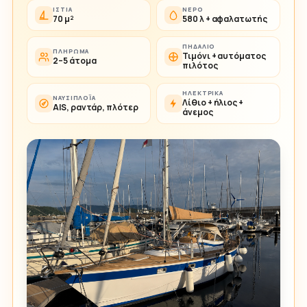
ΙΣΤΊΑ
ΝΕΡΌ
70 μ²
580 λ + αφαλατωτής
ΠΗΔΆΛΙΟ
ΠΛΉΡΩΜΑ
Τιμόνι + αυτόματος
2–5 άτομα
πιλότος
ΗΛΕΚΤΡΙΚΆ
ΝΑΥΣΙΠΛΟΪ́Α
Λίθιο + ήλιος +
AIS, ραντάρ, πλότερ
άνεμος