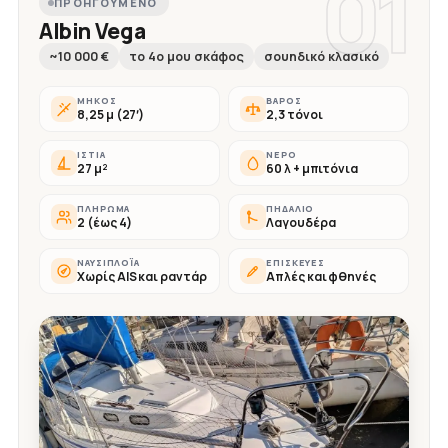
01
ΠΡΟΗΓΟΎΜΕΝΟ
Albin Vega
~10 000 €
το 4ο μου σκάφος
σουηδικό κλασικό
ΜΉΚΟΣ
ΒΆΡΟΣ
8,25 μ (27′)
2,3 τόνοι
ΙΣΤΊΑ
ΝΕΡΌ
27 μ²
60 λ + μπιτόνια
ΠΛΉΡΩΜΑ
ΠΗΔΆΛΙΟ
2 (έως 4)
Λαγουδέρα
ΝΑΥΣΙΠΛΟΪ́Α
ΕΠΙΣΚΕΥΈΣ
Χωρίς AIS και ραντάρ
Απλές και φθηνές