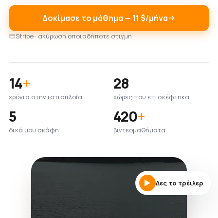
Δοκίμασε το μάθημα — 11 $/μήνα
Stripe · ακύρωση οποιαδήποτε στιγμή
14
+
28
χρόνια στην ιστιοπλοΐα
χώρες που επισκέφτηκα
5
420
+
δικά μου σκάφη
βιντεομαθήματα
Δες το τρέιλερ