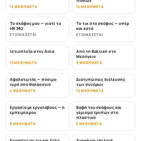
ποδιών
14 ΜΑΘΉΜΑΤΑ
14 ΜΑΘΉΜΑΤΑ
Το σκάφος μου — γιατί το
Το τικ στο σκάφος — υπέρ
ΣΎΝΤΟΜΑ
ΣΎΝΤΟΜΑ
HR 382
και κατά
ΕΤΟΙΜΆΖΕΤΑΙ
ΕΤΟΙΜΆΖΕΤΑΙ
Ιστιοπλοΐα στην Ασία
Από τη Βαλτική στη
ΣΎΝΤΟΜΑ
ΣΎΝΤΟΜΑ
Μεσόγειο
13 ΜΑΘΉΜΑΤΑ
9 ΜΑΘΉΜΑΤΑ
Αφαλατωτής — πόσιμο
Διατυπώσεις διέλευσης
ΣΎΝΤΟΜΑ
νερό από θαλασσινό
των συνόρων
4 ΜΑΘΉΜΑΤΑ
12 ΜΑΘΉΜΑΤΑ
Εργασία με εργολάβους — η
Βαφή του σκάφους και
ΣΎΝΤΟΜΑ
ΣΎΝΤΟΜΑ
εμπειρία μου
γέμισμα τρυπών στο
πλαστικό
9 ΜΑΘΉΜΑΤΑ
5 ΜΑΘΉΜΑΤΑ
Εργασίες σε τικ και ξύλο
Αγορά και επιλογή
ΣΎΝΤΟΜΑ