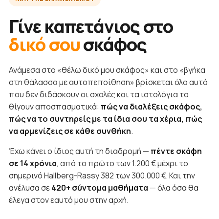
Γίνε καπετάνιος στο
δικό σου
σκάφος
Ανάμεσα στο «θέλω δικό μου σκάφος» και στο «βγήκα
στη θάλασσα με αυτοπεποίθηση» βρίσκεται όλο αυτό
που δεν διδάσκουν οι σχολές και τα ιστολόγια το
θίγουν αποσπασματικά:
πώς να διαλέξεις σκάφος,
πώς να το συντηρείς με τα ίδια σου τα χέρια, πώς
να αρμενίζεις σε κάθε συνθήκη
.
Έχω κάνει ο ίδιος αυτή τη διαδρομή —
πέντε σκάφη
σε 14 χρόνια
, από το πρώτο των 1.200 € μέχρι το
σημερινό Hallberg-Rassy 382 των 300.000 €. Και την
ανέλυσα σε
420+ σύντομα μαθήματα
— όλα όσα θα
έλεγα στον εαυτό μου στην αρχή.