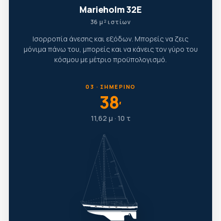
Marieholm 32E
36 μ² ιστίων
Ισορροπία άνεσης και εξόδων. Μπορείς να ζεις
μόνιμα πάνω του, μπορείς και να κάνεις τον γύρο του
κόσμου με μέτριο προϋπολογισμό.
03 · ΣΗΜΕΡΙΝΌ
38
′
11,62 μ · 10 τ