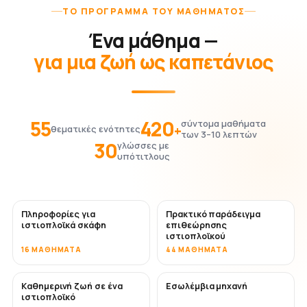
ΤΟ ΠΡΌΓΡΑΜΜΑ ΤΟΥ ΜΑΘΉΜΑΤΟΣ
Ένα μάθημα —
για μια ζωή ως καπετάνιος
55
420
σύντομα μαθήματα
+
θεματικές ενότητες
των 3–10 λεπτών
30
γλώσσες με
υπότιτλους
Πληροφορίες για
Πρακτικό παράδειγμα
ιστιοπλοϊκά σκάφη
επιθεώρησης
ιστιοπλοϊκού
16 ΜΑΘΉΜΑΤΑ
44 ΜΑΘΉΜΑΤΑ
Καθημερινή ζωή σε ένα
Εσωλέμβια μηχανή
ιστιοπλοϊκό