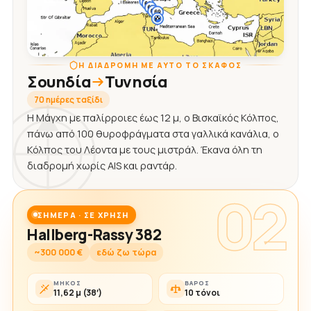
Η ΔΙΑΔΡΟΜΉ ΜΕ ΑΥΤΌ ΤΟ ΣΚΆΦΟΣ
Σουηδία
Τυνησία
70 ημέρες ταξίδι
Η Μάγχη με παλίρροιες έως 12 μ, ο Βισκαϊκός Κόλπος,
πάνω από 100 θυροφράγματα στα γαλλικά κανάλια, ο
Κόλπος του Λέοντα με τους μιστράλ. Έκανα όλη τη
διαδρομή χωρίς AIS και ραντάρ.
02
ΣΉΜΕΡΑ · ΣΕ ΧΡΉΣΗ
Hallberg-Rassy 382
~300 000 €
εδώ ζω τώρα
ΜΉΚΟΣ
ΒΆΡΟΣ
11,62 μ (38′)
10 τόνοι