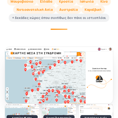
Μαυροβούνιο
Ελλάδα
Κροατία
Ιαπωνία
Κίνα
Νοτιοανατολική Ασία
Αυστραλία
Καραϊβική
+ δεκάδες χώρες όπου συνήθως δεν πάνε οι ιστιοπλόοι
ΧΆΡΤΗΣ ΜΈΣΑ ΣΤΗ ΣΥΝΔΡΟΜΉ
Καρτέλα θέσης
Εικονίδια παροχών
Ημερήσιες τιμές