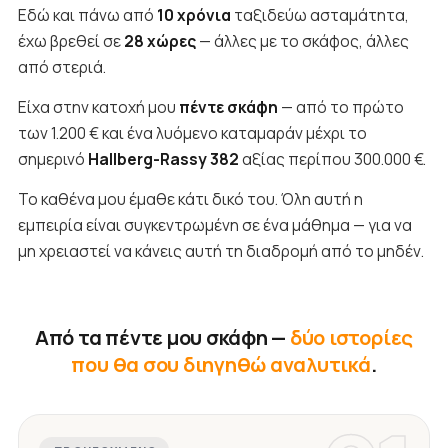
Εδώ και πάνω από
10 χρόνια
ταξιδεύω ασταμάτητα,
έχω βρεθεί σε
28 χώρες
— άλλες με το σκάφος, άλλες
από στεριά.
Είχα στην κατοχή μου
πέντε σκάφη
— από το πρώτο
των 1.200 € και ένα λυόμενο καταμαράν μέχρι το
σημερινό
Hallberg-Rassy 382
αξίας περίπου 300.000 €.
Το καθένα μου έμαθε κάτι δικό του. Όλη αυτή η
εμπειρία είναι συγκεντρωμένη σε ένα μάθημα — για να
μη χρειαστεί να κάνεις αυτή τη διαδρομή από το μηδέν.
Από τα πέντε μου σκάφη —
δύο ιστορίες
που θα σου διηγηθώ αναλυτικά
.