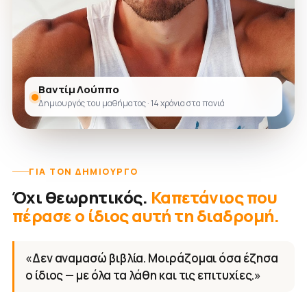
Βαντίμ Λούππο
Δημιουργός του μαθήματος · 14 χρόνια στα πανιά
ΓΙΑ ΤΟΝ ΔΗΜΙΟΥΡΓΌ
Όχι θεωρητικός.
Καπετάνιος που
πέρασε ο ίδιος αυτή τη διαδρομή.
«Δεν αναμασώ βιβλία. Μοιράζομαι όσα έζησα
ο ίδιος — με όλα τα λάθη και τις επιτυχίες.»