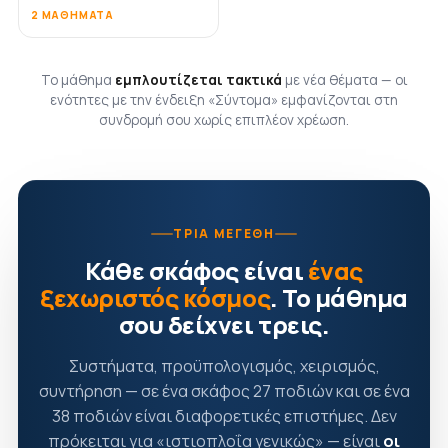
2 ΜΑΘΉΜΑΤΑ
Το μάθημα
εμπλουτίζεται τακτικά
με νέα θέματα — οι
ενότητες με την ένδειξη «Σύντομα» εμφανίζονται στη
συνδρομή σου χωρίς επιπλέον χρέωση.
ΤΡΊΑ ΜΕΓΈΘΗ
Κάθε σκάφος είναι
ένας
ξεχωριστός κόσμος
. Το μάθημα
σου δείχνει τρεις.
Συστήματα, προϋπολογισμός, χειρισμός,
συντήρηση — σε ένα σκάφος 27 ποδιών και σε ένα
38 ποδιών είναι διαφορετικές επιστήμες. Δεν
πρόκειται για «ιστιοπλοΐα γενικώς» — είναι
οι