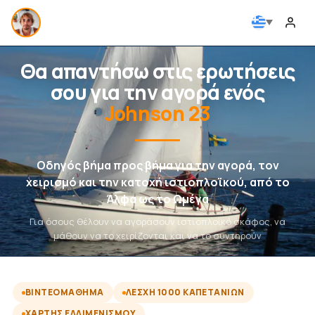
Θα απαντήσω στις ερωτήσεις
σου για την αγορά ενός
Johnson 23
Οδηγός βήμα προς βήμα για την αγορά, τον
χειρισμό και την κατοχή ιστιοπλοϊκού, από το
Άλφα ως το Ωμέγα
Για όσους θέλουν να αγοράσουν ιστιοπλοϊκό σκάφος, να
μάθουν να το χειρίζονται και να το συντηρούν
ΒΙΝΤΕΟΜΆΘΗΜΑ
ΛΈΣΧΗ 1000 ΚΑΠΕΤΆΝΙΩΝ
ΧΆΡΤΗΣ ΕΛΛΙΜΕΝΙΣΜΟΎ