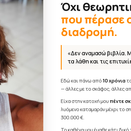
Όχι θεωρητι
που πέρασε ο
διαδρομή.
«Δεν αναμασώ βιβλία. Μ
τα λάθη και τις επιτυχί
Εδώ και πάνω από
10 χρόνια
τα
— άλλες με το σκάφος, άλλες α
Είχα στην κατοχή μου
πέντε σ
λυόμενο καταμαράν μέχρι το σ
300.000 €.
Το καθένα μου έμαθε κάτι δικό