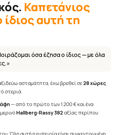
κός.
Καπετάνιος
 ίδιος αυτή τη
οιράζομαι όσα έζησα ο ίδιος — με όλα
ες.»
ξιδεύω ασταμάτητα, έχω βρεθεί σε
28 χώρες
πό στεριά.
κάφη
— από το πρώτο των 1.200 € και ένα
ημερινό
Hallberg-Rassy 382
αξίας περίπου
 του. Όλη αυτή η εμπειρία είναι συγκεντρωμένη