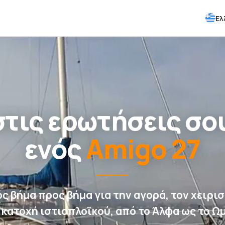
Ελ
τις ερωτήσεις σου
ενός
Amigo 27
ς βήμα προς βήμα για την αγορά, τον χειρισ
 κατοχή ιστιοπλοϊκού, από το Άλφα ως το Ω