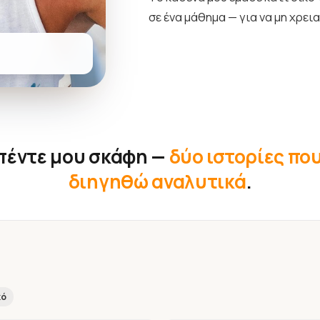
σε ένα μάθημα — για να μη χρει
 πέντε μου σκάφη —
δύο ιστορίες πο
διηγηθώ αναλυτικά
.
κό