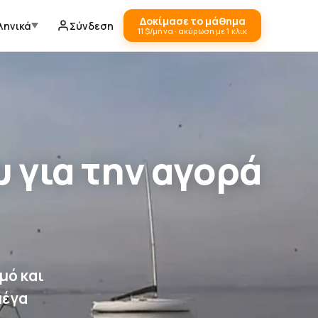
Δοκίμασε το μάθημα
ληνικά
Σύνδεση
11 $/μήνα · ακύρωση με 1 κλικ
 για την αγορά
μό και
μέγα