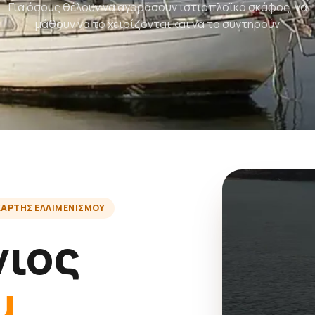
Για όσους θέλουν να αγοράσουν ιστιοπλοϊκό σκάφος, να
μάθουν να το χειρίζονται και να το συντηρούν
ΧΆΡΤΗΣ ΕΛΛΙΜΕΝΙΣΜΟΎ
νιος
υ