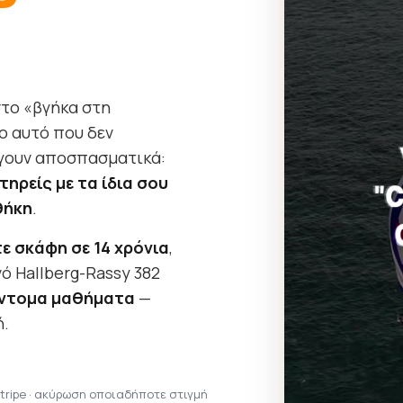
στο «βγήκα στη
ο αυτό που δεν
θίγουν αποσπασματικά:
ηρείς με τα ίδια σου
θήκη
.
ε σκάφη σε 14 χρόνια
,
ό Hallberg-Rassy 382
ύντομα μαθήματα
—
ή.
tripe · ακύρωση οποιαδήποτε στιγμή