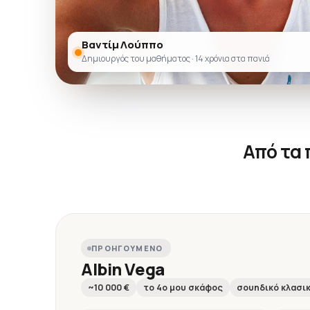
Βαντίμ Λούππο
Δημιουργός του μαθήματος · 14 χρόνια στα πανιά
Από τα
ΠΡΟΗΓΟΎΜΕΝΟ
Albin Vega
~10 000 €
το 4ο μου σκάφος
σουηδικό κλασι