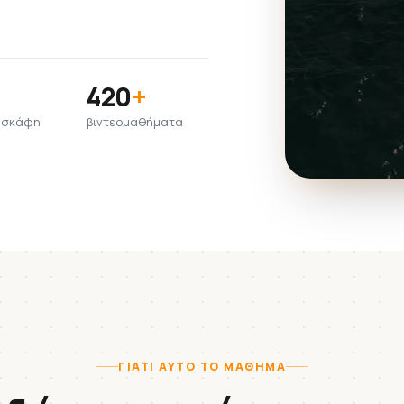
420
+
υ σκάφη
βιντεομαθήματα
ΓΙΑΤΊ ΑΥΤΌ ΤΟ ΜΆΘΗΜΑ