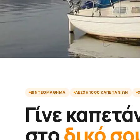
ΒΙΝΤΕΟΜΆΘΗΜΑ
ΛΈΣΧΗ 1000 ΚΑΠΕΤΆΝΙΩΝ
Γίνε καπετά
στο
δικό σο