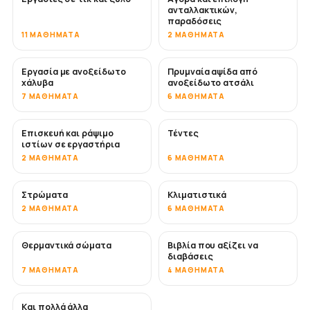
ανταλλακτικών,
παραδόσεις
11 ΜΑΘΉΜΑΤΑ
2 ΜΑΘΉΜΑΤΑ
Εργασία με ανοξείδωτο
Πρυμναία αψίδα από
ΣΎΝΤΟΜΑ
χάλυβα
ανοξείδωτο ατσάλι
7 ΜΑΘΉΜΑΤΑ
6 ΜΑΘΉΜΑΤΑ
Επισκευή και ράψιμο
Τέντες
ΣΎΝΤΟΜΑ
ιστίων σε εργαστήρια
2 ΜΑΘΉΜΑΤΑ
6 ΜΑΘΉΜΑΤΑ
Στρώματα
Κλιματιστικά
ΣΎΝΤΟΜΑ
2 ΜΑΘΉΜΑΤΑ
6 ΜΑΘΉΜΑΤΑ
Θερμαντικά σώματα
Βιβλία που αξίζει να
ΣΎΝΤΟΜΑ
ΣΎΝΤΟΜΑ
διαβάσεις
7 ΜΑΘΉΜΑΤΑ
4 ΜΑΘΉΜΑΤΑ
Και πολλά άλλα
ΣΎΝΤΟΜΑ