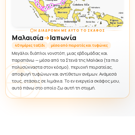
Η ΔΙΑΔΡΟΜΉ ΜΕ ΑΥΤΌ ΤΟ ΣΚΆΦΟΣ
Μαλαισία
Ιαπωνία
40 ημέρες ταξίδι
μέσα από πειρατές και τυφώνες
Μεγάλοι διάπλοι νονστόπ, μιας εβδομάδας και
παραπάνω — μέσα από τα Στενά της Μαλάκα (τα πιο
πολυσύχναστα στον κόσμο), περιοχή πειρατείας,
αποφυγή τυφώνων και αντίθετων ανέμων. Ανάμεσά
τους, στάσεις σε λιμάνια. Το εν ενεργεία σκάφος μου,
αυτό πάνω στο οποίο ζω αυτή τη στιγμή.