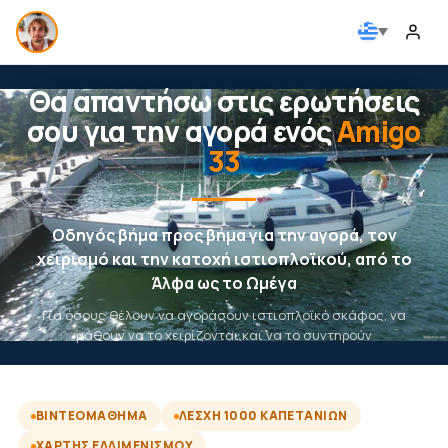
Θα απαντήσω στις ερωτήσεις
σου για την αγορά ενός
Amigo
33
Οδηγός βήμα προς βήμα για την αγορά, τον
χειρισμό και την κατοχή ιστιοπλοϊκού, από το
Άλφα ως το Ωμέγα
Για όσους θέλουν να αγοράσουν ιστιοπλοϊκό σκάφος, να
μάθουν να το χειρίζονται και να το συντηρούν
ΒΙΝΤΕΟΜΆΘΗΜΑ
ΛΈΣΧΗ 1000 ΚΑΠΕΤΆΝΙΩΝ
ΧΆΡΤΗΣ ΕΛΛΙΜΕΝΙΣΜΟΎ