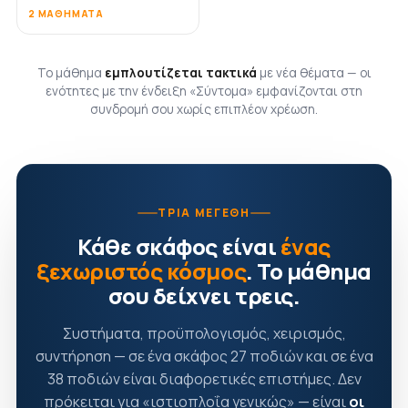
2 ΜΑΘΉΜΑΤΑ
Το μάθημα
εμπλουτίζεται τακτικά
με νέα θέματα — οι
ενότητες με την ένδειξη «Σύντομα» εμφανίζονται στη
συνδρομή σου χωρίς επιπλέον χρέωση.
ΤΡΊΑ ΜΕΓΈΘΗ
Κάθε σκάφος είναι
ένας
ξεχωριστός κόσμος
. Το μάθημα
σου δείχνει τρεις.
Συστήματα, προϋπολογισμός, χειρισμός,
συντήρηση — σε ένα σκάφος 27 ποδιών και σε ένα
38 ποδιών είναι διαφορετικές επιστήμες. Δεν
πρόκειται για «ιστιοπλοΐα γενικώς» — είναι
οι