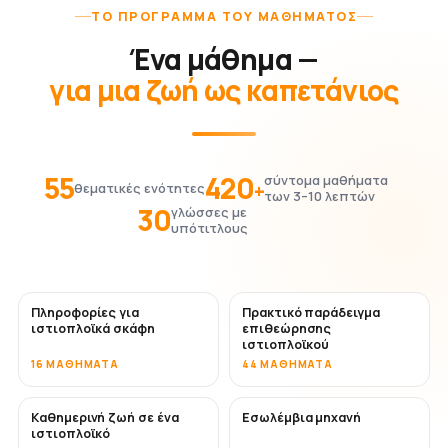
ΤΟ ΠΡΌΓΡΑΜΜΑ ΤΟΥ ΜΑΘΉΜΑΤΟΣ
Ένα μάθημα —
για μια ζωή ως καπετάνιος
55
420
σύντομα μαθήματα
+
θεματικές ενότητες
των 3–10 λεπτών
30
γλώσσες με
υπότιτλους
Πληροφορίες για
Πρακτικό παράδειγμα
ιστιοπλοϊκά σκάφη
επιθεώρησης
ιστιοπλοϊκού
16 ΜΑΘΉΜΑΤΑ
44 ΜΑΘΉΜΑΤΑ
Καθημερινή ζωή σε ένα
Εσωλέμβια μηχανή
ιστιοπλοϊκό