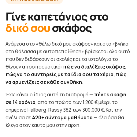
Γίνε καπετάνιος στο
δικό σου
σκάφος
Ανάμεσα στο «θέλω δικό μου σκάφος» και στο «βγήκα
στη θάλασσα με αυτοπεποίθηση» βρίσκεται όλο αυτό
που δεν διδάσκουν οι σχολές και τα ιστολόγια το
θίγουν αποσπασματικά:
πώς να διαλέξεις σκάφος,
πώς να το συντηρείς με τα ίδια σου τα χέρια, πώς
να αρμενίζεις σε κάθε συνθήκη
.
Έχω κάνει ο ίδιος αυτή τη διαδρομή —
πέντε σκάφη
σε 14 χρόνια
, από το πρώτο των 1.200 € μέχρι το
σημερινό Hallberg-Rassy 382 των 300.000 €. Και την
ανέλυσα σε
420+ σύντομα μαθήματα
— όλα όσα θα
έλεγα στον εαυτό μου στην αρχή.