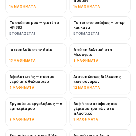
ποδιών
14 ΜΑΘΉΜΑΤΑ
14 ΜΑΘΉΜΑΤΑ
Το σκάφος μου — γιατί το
Το τικ στο σκάφος — υπέρ
ΣΎΝΤΟΜΑ
ΣΎΝΤΟΜΑ
HR 382
και κατά
ΕΤΟΙΜΆΖΕΤΑΙ
ΕΤΟΙΜΆΖΕΤΑΙ
Ιστιοπλοΐα στην Ασία
Από τη Βαλτική στη
ΣΎΝΤΟΜΑ
ΣΎΝΤΟΜΑ
Μεσόγειο
13 ΜΑΘΉΜΑΤΑ
9 ΜΑΘΉΜΑΤΑ
Αφαλατωτής — πόσιμο
Διατυπώσεις διέλευσης
ΣΎΝΤΟΜΑ
νερό από θαλασσινό
των συνόρων
4 ΜΑΘΉΜΑΤΑ
12 ΜΑΘΉΜΑΤΑ
Εργασία με εργολάβους — η
Βαφή του σκάφους και
ΣΎΝΤΟΜΑ
ΣΎΝΤΟΜΑ
εμπειρία μου
γέμισμα τρυπών στο
πλαστικό
9 ΜΑΘΉΜΑΤΑ
5 ΜΑΘΉΜΑΤΑ
Εργασίες σε τικ και ξύλο
Αγορά και επιλογή
ΣΎΝΤΟΜΑ