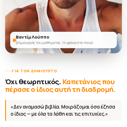
Βαντίμ Λούππο
Δημιουργός του μαθήματος · 14 χρόνια στα πανιά
ΓΙΑ ΤΟΝ ΔΗΜΙΟΥΡΓΌ
Όχι θεωρητικός.
Καπετάνιος που
πέρασε ο ίδιος αυτή τη διαδρομή.
«Δεν αναμασώ βιβλία. Μοιράζομαι όσα έζησα
ο ίδιος — με όλα τα λάθη και τις επιτυχίες.»