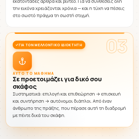
εκατοντάδες άρθρα και βίντεο. Για να συνθέσεις όλη
την εικόνα χρειάζονται χρόνια — και η τύχη να πέσεις
στο σωστό πράγμα τη σωστή στιγμή.
03
ΓΙΑ ΤΟΝ ΜΕΛΛΟΝΤΙΚΌ ΙΔΙΟΚΤΉΤΗ
ΑΥΤΌ ΤΟ ΜΆΘΗΜΑ
Σε προετοιμάζει για δικό σου
σκάφος
Συστηματικά: επιλογή και επιθεώρηση → επισκευή
και συντήρηση → αυτόνομοι διάπλοι. Από έναν
άνθρωπο της πράξης, που πέρασε αυτή τη διαδρομή
με πέντε δικά του σκάφη.