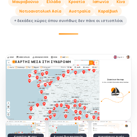
Μαυροβούνιο
Ελλάδα
Κροατία
Ιαπωνία
Κίνα
Νοτιοανατολική Ασία
Αυστραλία
Καραϊβική
+ δεκάδες χώρες όπου συνήθως δεν πάνε οι ιστιοπλόοι
ΧΆΡΤΗΣ ΜΈΣΑ ΣΤΗ ΣΥΝΔΡΟΜΉ
Καρτέλα θέσης
Εικονίδια παροχών
Ημερήσιες τιμές