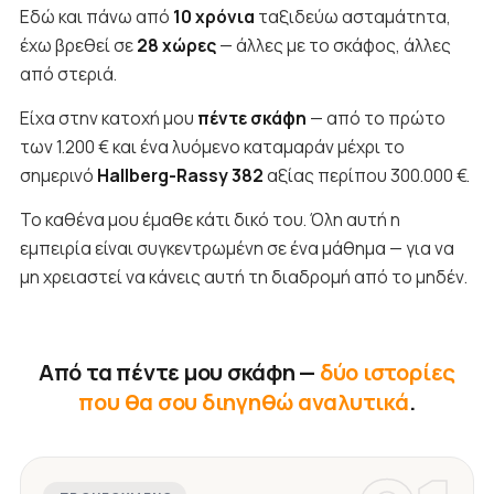
Εδώ και πάνω από
10 χρόνια
ταξιδεύω ασταμάτητα,
έχω βρεθεί σε
28 χώρες
— άλλες με το σκάφος, άλλες
από στεριά.
Είχα στην κατοχή μου
πέντε σκάφη
— από το πρώτο
των 1.200 € και ένα λυόμενο καταμαράν μέχρι το
σημερινό
Hallberg-Rassy 382
αξίας περίπου 300.000 €.
Το καθένα μου έμαθε κάτι δικό του. Όλη αυτή η
εμπειρία είναι συγκεντρωμένη σε ένα μάθημα — για να
μη χρειαστεί να κάνεις αυτή τη διαδρομή από το μηδέν.
Από τα πέντε μου σκάφη —
δύο ιστορίες
που θα σου διηγηθώ αναλυτικά
.