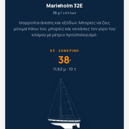
Marieholm 32E
36 μ² ιστίων
Ισορροπία άνεσης και εξόδων. Μπορείς να ζεις
μόνιμα πάνω του, μπορείς και να κάνεις τον γύρο του
κόσμου με μέτριο προϋπολογισμό.
03 · ΣΗΜΕΡΙΝΌ
38
′
11,62 μ · 10 τ