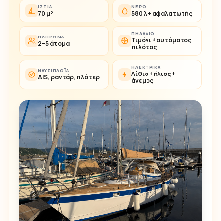
ΙΣΤΊΑ
ΝΕΡΌ
70 μ²
580 λ + αφαλατωτής
ΠΗΔΆΛΙΟ
ΠΛΉΡΩΜΑ
Τιμόνι + αυτόματος
2–5 άτομα
πιλότος
ΗΛΕΚΤΡΙΚΆ
ΝΑΥΣΙΠΛΟΪ́Α
Λίθιο + ήλιος +
AIS, ραντάρ, πλότερ
άνεμος