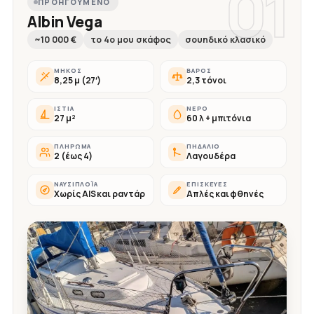
01
ΠΡΟΗΓΟΎΜΕΝΟ
Albin Vega
~10 000 €
το 4ο μου σκάφος
σουηδικό κλασικό
ΜΉΚΟΣ
ΒΆΡΟΣ
8,25 μ (27′)
2,3 τόνοι
ΙΣΤΊΑ
ΝΕΡΌ
27 μ²
60 λ + μπιτόνια
ΠΛΉΡΩΜΑ
ΠΗΔΆΛΙΟ
2 (έως 4)
Λαγουδέρα
ΝΑΥΣΙΠΛΟΪ́Α
ΕΠΙΣΚΕΥΈΣ
Χωρίς AIS και ραντάρ
Απλές και φθηνές