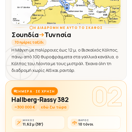
Η ΔΙΑΔΡΟΜΉ ΜΕ ΑΥΤΌ ΤΟ ΣΚΆΦΟΣ
Σουηδία
Τυνησία
70 ημέρες ταξίδι
Η Μάγχη με παλίρροιες έως 12 μ, ο Βισκαϊκός Κόλπος,
πάνω από 100 θυροφράγματα στα γαλλικά κανάλια, ο
Κόλπος του Λέοντα με τους μιστράλ. Έκανα όλη τη
διαδρομή χωρίς AIS και ραντάρ.
02
ΣΉΜΕΡΑ · ΣΕ ΧΡΉΣΗ
Hallberg-Rassy 382
~300 000 €
εδώ ζω τώρα
ΜΉΚΟΣ
ΒΆΡΟΣ
11,62 μ (38′)
10 τόνοι