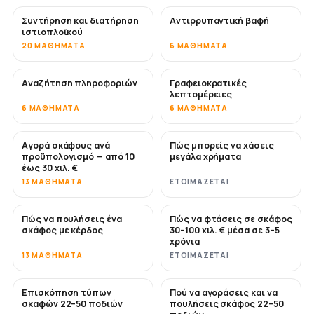
Συντήρηση και διατήρηση
Αντιρρυπαντική βαφή
ΣΎΝΤΟΜΑ
ιστιοπλοϊκού
20 ΜΑΘΉΜΑΤΑ
6 ΜΑΘΉΜΑΤΑ
Αναζήτηση πληροφοριών
Γραφειοκρατικές
λεπτομέρειες
6 ΜΑΘΉΜΑΤΑ
6 ΜΑΘΉΜΑΤΑ
Αγορά σκάφους ανά
Πώς μπορείς να χάσεις
ΣΎΝΤΟΜΑ
ΣΎΝΤΟΜΑ
προϋπολογισμό — από 10
μεγάλα χρήματα
έως 30 χιλ. €
13 ΜΑΘΉΜΑΤΑ
ΕΤΟΙΜΆΖΕΤΑΙ
Πώς να πουλήσεις ένα
Πώς να φτάσεις σε σκάφος
ΝΈΟ
ΝΈΟ
σκάφος με κέρδος
30–100 χιλ. € μέσα σε 3–5
χρόνια
13 ΜΑΘΉΜΑΤΑ
ΕΤΟΙΜΆΖΕΤΑΙ
Επισκόπηση τύπων
Πού να αγοράσεις και να
ΣΎΝΤΟΜΑ
ΣΎΝΤΟΜΑ
σκαφών 22–50 ποδιών
πουλήσεις σκάφος 22–50