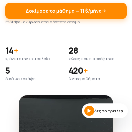
Δοκίμασε το μάθημα — 11 $/μήνα
Stripe · ακύρωση οποιαδήποτε στιγμή
14
+
28
χρόνια στην ιστιοπλοΐα
χώρες που επισκέφτηκα
5
420
+
δικά μου σκάφη
βιντεομαθήματα
Δες το τρέιλερ