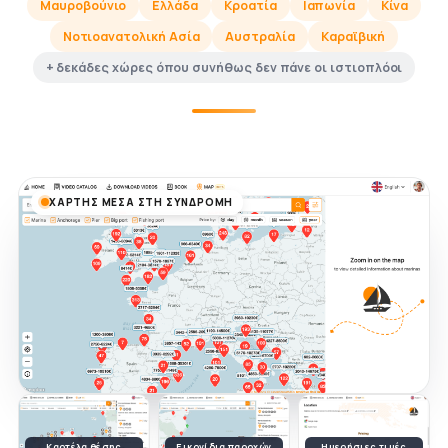
Μαυροβούνιο
Ελλάδα
Κροατία
Ιαπωνία
Κίνα
Νοτιοανατολική Ασία
Αυστραλία
Καραϊβική
+ δεκάδες χώρες όπου συνήθως δεν πάνε οι ιστιοπλόοι
ΧΆΡΤΗΣ ΜΈΣΑ ΣΤΗ ΣΥΝΔΡΟΜΉ
Καρτέλα θέσης
Εικονίδια παροχών
Ημερήσιες τιμές