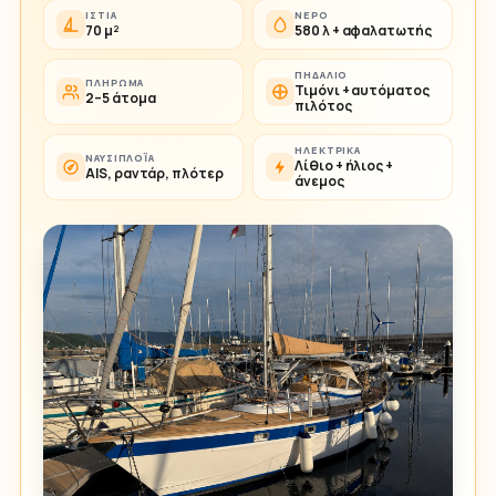
ΙΣΤΊΑ
ΝΕΡΌ
70 μ²
580 λ + αφαλατωτής
ΠΗΔΆΛΙΟ
ΠΛΉΡΩΜΑ
Τιμόνι + αυτόματος
2–5 άτομα
πιλότος
ΗΛΕΚΤΡΙΚΆ
ΝΑΥΣΙΠΛΟΪ́Α
Λίθιο + ήλιος +
AIS, ραντάρ, πλότερ
άνεμος