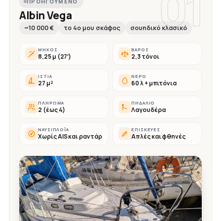
01
ΠΡΟΗΓΟΎΜΕΝΟ
Albin Vega
~10 000 €
το 4ο μου σκάφος
σουηδικό κλασικό
ΜΉΚΟΣ
ΒΆΡΟΣ
8,25 μ (27′)
2,3 τόνοι
ΙΣΤΊΑ
ΝΕΡΌ
27 μ²
60 λ + μπιτόνια
ΠΛΉΡΩΜΑ
ΠΗΔΆΛΙΟ
2 (έως 4)
Λαγουδέρα
ΝΑΥΣΙΠΛΟΪ́Α
ΕΠΙΣΚΕΥΈΣ
Χωρίς AIS και ραντάρ
Απλές και φθηνές