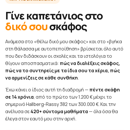
Γίνε καπετάνιος στο
δικό σου
σκάφος
Ανάμεσα στο «θέλω δικό μου σκάφος» και στο «βγήκα
στη θάλασσα με αυτοπεποίθηση» βρίσκεται όλο αυτό
που δεν διδάσκουν οι σχολές και τα ιστολόγια το
θίγουν αποσπασματικά:
πώς να διαλέξεις σκάφος,
πώς να το συντηρείς με τα ίδια σου τα χέρια, πώς
να αρμενίζεις σε κάθε συνθήκη
.
Έχω κάνει ο ίδιος αυτή τη διαδρομή —
πέντε σκάφη
σε 14 χρόνια
, από το πρώτο των 1.200 € μέχρι το
σημερινό Hallberg-Rassy 382 των 300.000 €. Και την
ανέλυσα σε
420+ σύντομα μαθήματα
— όλα όσα θα
έλεγα στον εαυτό μου στην αρχή.