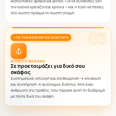
εκατοντάδες άρθρα και βίντεο. Για να συνθέσεις όλη
την εικόνα χρειάζονται χρόνια — και η τύχη να πέσεις
στο σωστό πράγμα τη σωστή στιγμή.
03
ΓΙΑ ΤΟΝ ΜΕΛΛΟΝΤΙΚΌ ΙΔΙΟΚΤΉΤΗ
ΑΥΤΌ ΤΟ ΜΆΘΗΜΑ
Σε προετοιμάζει για δικό σου
σκάφος
Συστηματικά: επιλογή και επιθεώρηση → επισκευή
και συντήρηση → αυτόνομοι διάπλοι. Από έναν
άνθρωπο της πράξης, που πέρασε αυτή τη διαδρομή
με πέντε δικά του σκάφη.