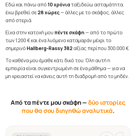
Εδώ και πάνω από
10 χρόνια
ταξιδεύω ασταμάτητα,
έχω βρεθεί σε
28 χώρες
— άλλες με το σκάφος, άλλες
από στεριά.
Είχα στην κατοχή μου
πέντε σκάφη
— από το πρώτο
των 1.200 € και ένα λυόμενο καταμαράν μέχρι το
σημερινό
Hallberg-Rassy 382
αξίας περίπου 300.000 €.
Το καθένα μου έμαθε κάτι δικό του. Όλη αυτή η
εμπειρία είναι συγκεντρωμένη σε ένα μάθημα — για να
μη χρειαστεί να κάνεις αυτή τη διαδρομή από το μηδέν.
Από τα πέντε μου σκάφη —
δύο ιστορίες
που θα σου διηγηθώ αναλυτικά
.