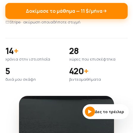
Δοκίμασε το μάθημα — 11 $/μήνα
Stripe · ακύρωση οποιαδήποτε στιγμή
14
+
28
χρόνια στην ιστιοπλοΐα
χώρες που επισκέφτηκα
5
420
+
δικά μου σκάφη
βιντεομαθήματα
Δες το τρέιλερ