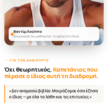
Βαντίμ Λούππο
Δημιουργός του μαθήματος · 14 χρόνια στα πανιά
ΓΙΑ ΤΟΝ ΔΗΜΙΟΥΡΓΌ
Όχι θεωρητικός.
Καπετάνιος που
πέρασε ο ίδιος αυτή τη διαδρομή.
«Δεν αναμασώ βιβλία. Μοιράζομαι όσα έζησα
ο ίδιος — με όλα τα λάθη και τις επιτυχίες.»