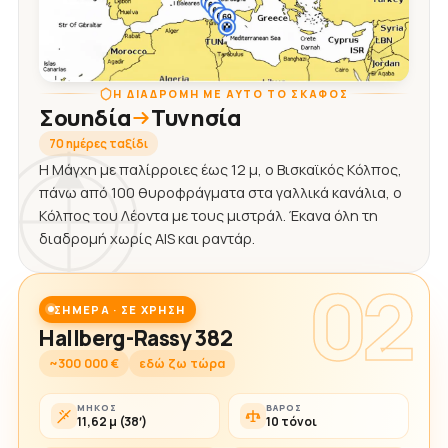
Η ΔΙΑΔΡΟΜΉ ΜΕ ΑΥΤΌ ΤΟ ΣΚΆΦΟΣ
Σουηδία
Τυνησία
70 ημέρες ταξίδι
Η Μάγχη με παλίρροιες έως 12 μ, ο Βισκαϊκός Κόλπος,
πάνω από 100 θυροφράγματα στα γαλλικά κανάλια, ο
Κόλπος του Λέοντα με τους μιστράλ. Έκανα όλη τη
διαδρομή χωρίς AIS και ραντάρ.
02
ΣΉΜΕΡΑ · ΣΕ ΧΡΉΣΗ
Hallberg-Rassy 382
~300 000 €
εδώ ζω τώρα
ΜΉΚΟΣ
ΒΆΡΟΣ
11,62 μ (38′)
10 τόνοι