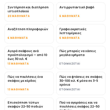
Συντήρηση και διατήρηση
Αντιρρυπαντική βαφή
ΣΎΝΤΟΜΑ
ιστιοπλοϊκού
20 ΜΑΘΉΜΑΤΑ
6 ΜΑΘΉΜΑΤΑ
Αναζήτηση πληροφοριών
Γραφειοκρατικές
λεπτομέρειες
6 ΜΑΘΉΜΑΤΑ
6 ΜΑΘΉΜΑΤΑ
Αγορά σκάφους ανά
Πώς μπορείς να χάσεις
ΣΎΝΤΟΜΑ
ΣΎΝΤΟΜΑ
προϋπολογισμό — από 10
μεγάλα χρήματα
έως 30 χιλ. €
13 ΜΑΘΉΜΑΤΑ
ΕΤΟΙΜΆΖΕΤΑΙ
Πώς να πουλήσεις ένα
Πώς να φτάσεις σε σκάφος
ΝΈΟ
ΝΈΟ
σκάφος με κέρδος
30–100 χιλ. € μέσα σε 3–5
χρόνια
13 ΜΑΘΉΜΑΤΑ
ΕΤΟΙΜΆΖΕΤΑΙ
Επισκόπηση τύπων
Πού να αγοράσεις και να
ΣΎΝΤΟΜΑ
ΣΎΝΤΟΜΑ
σκαφών 22–50 ποδιών
πουλήσεις σκάφος 22–50