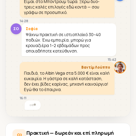
Είμαι στο Μπόντρουμ τώρα. Ξέρω δυο-
τρεις καλές επιλογές εδώ κοντά — σου
γράφω σε προσωπικό.
14:28
ΣΟ
Σοφία
Ψάχνω πρακτική σε ιστιοπλοϊκό 30–40
ποδιών. Έχω εμπειρία, μπορώ για
κρουαζιέρα 1–2 εβδομάδων προς
οποιαδήποτε κατεύθυνση.
15:42
Βαντίμ Λούππο
Παιδιά, το Albin Vega στα 5.000 € είναι καλή
ευκαιρία. Η γάστρα σε καλή κατάσταση,
δεν έχει βίδες καρίνας, μηχανή καινούργια!
Εγώ θα το έπαιρνα.
16:11
Πρακτική — δωρεάν και επί πληρωμή