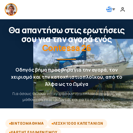
Θα απαντήσω στις ερωτήσεις
σου για την αγορά ενός
Contessa 26
Οδηγός βήμα προς βήμα για την αγορά, τον
χειρισμό και την κατοχή ιστιοπλοϊκού, από το
Άλφα ως το Ωμέγα
Για όσους θέλουν να αγοράσουν ιστιοπλοϊκό σκάφος, να
μάθουν να το χειρίζονται και να το συντηρούν
ΒΙΝΤΕΟΜΆΘΗΜΑ
ΛΈΣΧΗ 1000 ΚΑΠΕΤΆΝΙΩΝ
ΧΆΡΤΗΣ ΕΛΛΙΜΕΝΙΣΜΟΎ