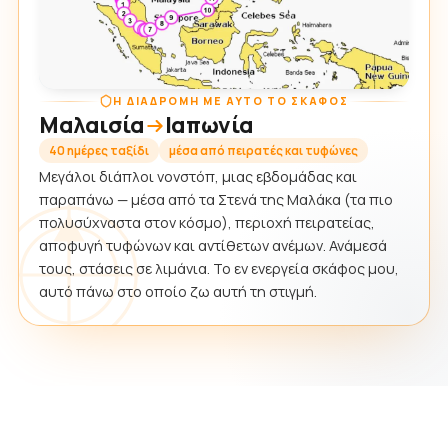
Η ΔΙΑΔΡΟΜΉ ΜΕ ΑΥΤΌ ΤΟ ΣΚΆΦΟΣ
Μαλαισία
Ιαπωνία
40 ημέρες ταξίδι
μέσα από πειρατές και τυφώνες
Μεγάλοι διάπλοι νονστόπ, μιας εβδομάδας και
παραπάνω — μέσα από τα Στενά της Μαλάκα (τα πιο
πολυσύχναστα στον κόσμο), περιοχή πειρατείας,
αποφυγή τυφώνων και αντίθετων ανέμων. Ανάμεσά
τους, στάσεις σε λιμάνια. Το εν ενεργεία σκάφος μου,
αυτό πάνω στο οποίο ζω αυτή τη στιγμή.