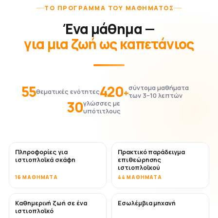
ΤΟ ΠΡΌΓΡΑΜΜΑ ΤΟΥ ΜΑΘΉΜΑΤΟΣ
Ένα μάθημα —
για μια ζωή ως καπετάνιος
55
420
σύντομα μαθήματα
+
θεματικές ενότητες
των 3–10 λεπτών
30
γλώσσες με
υπότιτλους
Πληροφορίες για
Πρακτικό παράδειγμα
ιστιοπλοϊκά σκάφη
επιθεώρησης
ιστιοπλοϊκού
16 ΜΑΘΉΜΑΤΑ
44 ΜΑΘΉΜΑΤΑ
Καθημερινή ζωή σε ένα
Εσωλέμβια μηχανή
ιστιοπλοϊκό