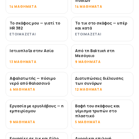
ποδιών
14 ΜΑΘΉΜΑΤΑ
14 ΜΑΘΉΜΑΤΑ
Το σκάφος μου — γιατί το
Το τικ στο σκάφος — υπέρ
ΣΎΝΤΟΜΑ
ΣΎΝΤΟΜΑ
HR 382
και κατά
ΕΤΟΙΜΆΖΕΤΑΙ
ΕΤΟΙΜΆΖΕΤΑΙ
Ιστιοπλοΐα στην Ασία
Από τη Βαλτική στη
ΣΎΝΤΟΜΑ
ΣΎΝΤΟΜΑ
Μεσόγειο
13 ΜΑΘΉΜΑΤΑ
9 ΜΑΘΉΜΑΤΑ
Αφαλατωτής — πόσιμο
Διατυπώσεις διέλευσης
ΣΎΝΤΟΜΑ
νερό από θαλασσινό
των συνόρων
4 ΜΑΘΉΜΑΤΑ
12 ΜΑΘΉΜΑΤΑ
Εργασία με εργολάβους — η
Βαφή του σκάφους και
ΣΎΝΤΟΜΑ
ΣΎΝΤΟΜΑ
εμπειρία μου
γέμισμα τρυπών στο
πλαστικό
9 ΜΑΘΉΜΑΤΑ
5 ΜΑΘΉΜΑΤΑ
Εργασίες σε τικ και ξύλο
Αγορά και επιλογή
ΣΎΝΤΟΜΑ