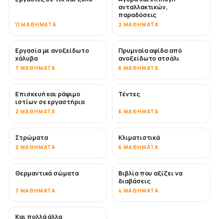
ανταλλακτικών,
παραδόσεις
11 ΜΑΘΉΜΑΤΑ
2 ΜΑΘΉΜΑΤΑ
Εργασία με ανοξείδωτο
Πρυμναία αψίδα από
ΣΎΝΤΟΜΑ
χάλυβα
ανοξείδωτο ατσάλι
7 ΜΑΘΉΜΑΤΑ
6 ΜΑΘΉΜΑΤΑ
Επισκευή και ράψιμο
Τέντες
ΣΎΝΤΟΜΑ
ιστίων σε εργαστήρια
2 ΜΑΘΉΜΑΤΑ
6 ΜΑΘΉΜΑΤΑ
Στρώματα
Κλιματιστικά
ΣΎΝΤΟΜΑ
2 ΜΑΘΉΜΑΤΑ
6 ΜΑΘΉΜΑΤΑ
Θερμαντικά σώματα
Βιβλία που αξίζει να
ΣΎΝΤΟΜΑ
ΣΎΝΤΟΜΑ
διαβάσεις
7 ΜΑΘΉΜΑΤΑ
4 ΜΑΘΉΜΑΤΑ
Και πολλά άλλα
ΣΎΝΤΟΜΑ