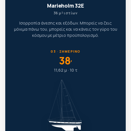
Marieholm 32E
36 μ² ιστίων
Ισορροπία άνεσης και εξόδων. Μπορείς να ζεις
μόνιμα πάνω του, μπορείς και να κάνεις τον γύρο του
κόσμου με μέτριο προϋπολογισμό.
03 · ΣΗΜΕΡΙΝΌ
38
′
11,62 μ · 10 τ