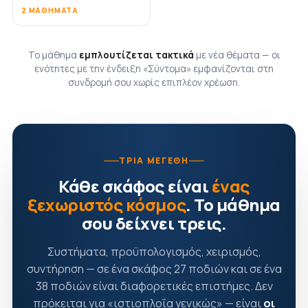
2 ΜΑΘΉΜΑΤΑ
Το μάθημα
εμπλουτίζεται τακτικά
με νέα θέματα — οι
ενότητες με την ένδειξη «Σύντομα» εμφανίζονται στη
συνδρομή σου χωρίς επιπλέον χρέωση.
ΤΡΊΑ ΜΕΓΈΘΗ
Κάθε σκάφος είναι
ένας
ξεχωριστός κόσμος
. Το μάθημα
σου δείχνει τρεις.
Συστήματα, προϋπολογισμός, χειρισμός,
συντήρηση — σε ένα σκάφος 27 ποδιών και σε ένα
38 ποδιών είναι διαφορετικές επιστήμες. Δεν
πρόκειται για «ιστιοπλοΐα γενικώς» — είναι
οι