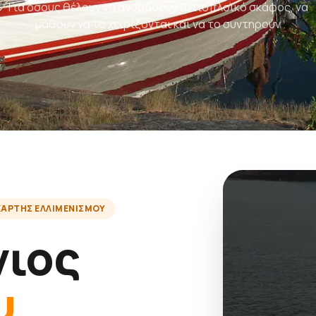
Για όσους θέλουν να αγοράσουν ιστιοπλοϊκό σκάφος, να
μάθουν να το χειρίζονται και να το συντηρούν
ΧΆΡΤΗΣ ΕΛΛΙΜΕΝΙΣΜΟΎ
νιος
υ