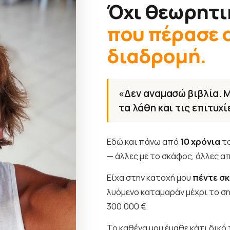
Όχι θεωρητι
που πέρασε ο
διαδρομή.
«Δεν αναμασώ βιβλία. Μ
τα λάθη και τις επιτυχί
Εδώ και πάνω από
10 χρόνια
τα
— άλλες με το σκάφος, άλλες α
Είχα στην κατοχή μου
πέντε σ
λυόμενο καταμαράν μέχρι το σ
300.000 €.
Το καθένα μου έμαθε κάτι δικό