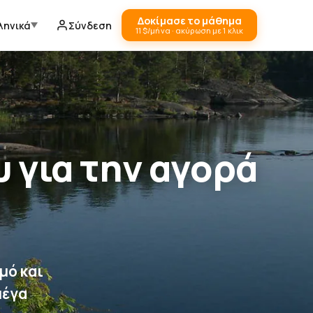
Δοκίμασε το μάθημα
ληνικά
Σύνδεση
11 $/μήνα · ακύρωση με 1 κλικ
 για την αγορά
μό και
μέγα