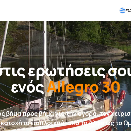
Ελ
τις ερωτήσεις σου
ενός
Allegro 30
ς βήμα προς βήμα για την αγορά, τον χειρισ
 κατοχή ιστιοπλοϊκού, από το Άλφα ως το Ω