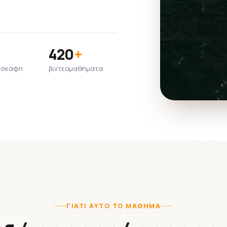
420
+
υ σκάφη
βιντεομαθήματα
ΓΙΑΤΊ ΑΥΤΌ ΤΟ ΜΆΘΗΜΑ