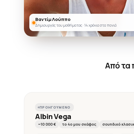
Βαντίμ Λούππο
Δημιουργός του μαθήματος · 14 χρόνια στα πανιά
Από τα
ΠΡΟΗΓΟΎΜΕΝΟ
Albin Vega
~10 000 €
το 4ο μου σκάφος
σουηδικό κλασι