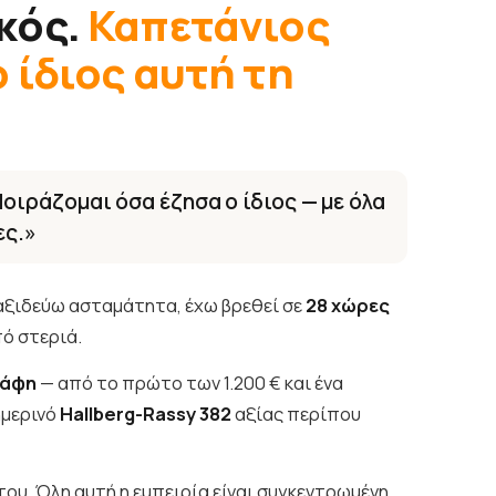
κός.
Καπετάνιος
 ίδιος αυτή τη
οιράζομαι όσα έζησα ο ίδιος — με όλα
ες.»
ξιδεύω ασταμάτητα, έχω βρεθεί σε
28 χώρες
πό στεριά.
κάφη
— από το πρώτο των 1.200 € και ένα
ημερινό
Hallberg-Rassy 382
αξίας περίπου
 του. Όλη αυτή η εμπειρία είναι συγκεντρωμένη