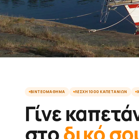
ΒΙΝΤΕΟΜΆΘΗΜΑ
ΛΈΣΧΗ 1000 ΚΑΠΕΤΆΝΙΩΝ
Γίνε καπετά
στο
δικό σο