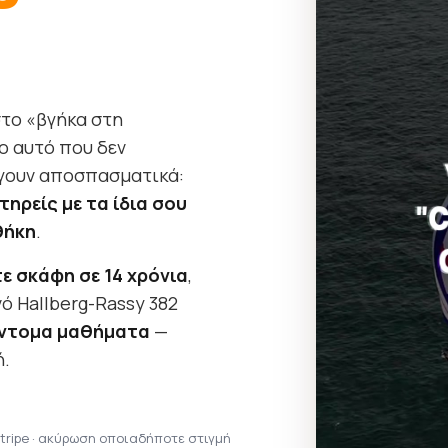
στο «βγήκα στη
ο αυτό που δεν
θίγουν αποσπασματικά:
ηρείς με τα ίδια σου
θήκη
.
ε σκάφη σε 14 χρόνια
,
ό Hallberg-Rassy 382
ύντομα μαθήματα
—
ή.
tripe · ακύρωση οποιαδήποτε στιγμή