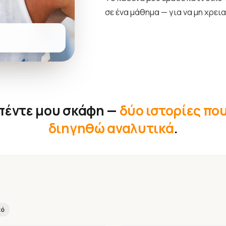
σε ένα μάθημα — για να μη χρει
 πέντε μου σκάφη —
δύο ιστορίες πο
διηγηθώ αναλυτικά
.
κό