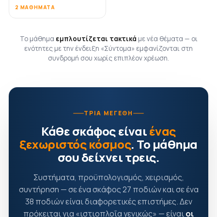
2 ΜΑΘΉΜΑΤΑ
Το μάθημα
εμπλουτίζεται τακτικά
με νέα θέματα — οι
ενότητες με την ένδειξη «Σύντομα» εμφανίζονται στη
συνδρομή σου χωρίς επιπλέον χρέωση.
ΤΡΊΑ ΜΕΓΈΘΗ
Κάθε σκάφος είναι
ένας
ξεχωριστός κόσμος
. Το μάθημα
σου δείχνει τρεις.
Συστήματα, προϋπολογισμός, χειρισμός,
συντήρηση — σε ένα σκάφος 27 ποδιών και σε ένα
38 ποδιών είναι διαφορετικές επιστήμες. Δεν
πρόκειται για «ιστιοπλοΐα γενικώς» — είναι
οι