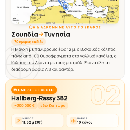
Η ΔΙΑΔΡΟΜΉ ΜΕ ΑΥΤΌ ΤΟ ΣΚΆΦΟΣ
Σουηδία
Τυνησία
70 ημέρες ταξίδι
Η Μάγχη με παλίρροιες έως 12 μ, ο Βισκαϊκός Κόλπος,
πάνω από 100 θυροφράγματα στα γαλλικά κανάλια, ο
Κόλπος του Λέοντα με τους μιστράλ. Έκανα όλη τη
διαδρομή χωρίς AIS και ραντάρ.
02
ΣΉΜΕΡΑ · ΣΕ ΧΡΉΣΗ
Hallberg-Rassy 382
~300 000 €
εδώ ζω τώρα
ΜΉΚΟΣ
ΒΆΡΟΣ
11,62 μ (38′)
10 τόνοι