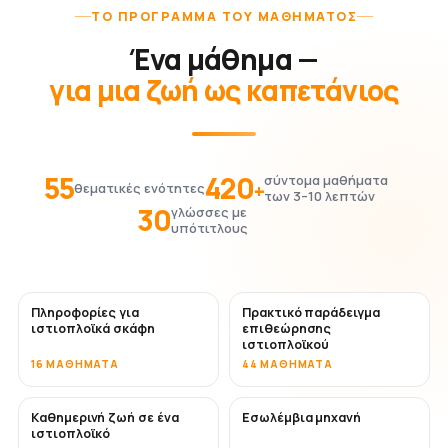
ΤΟ ΠΡΌΓΡΑΜΜΑ ΤΟΥ ΜΑΘΉΜΑΤΟΣ
Ένα μάθημα —
για μια ζωή ως καπετάνιος
55
420
σύντομα μαθήματα
+
θεματικές ενότητες
των 3–10 λεπτών
30
γλώσσες με
υπότιτλους
Πληροφορίες για
Πρακτικό παράδειγμα
ιστιοπλοϊκά σκάφη
επιθεώρησης
ιστιοπλοϊκού
16 ΜΑΘΉΜΑΤΑ
44 ΜΑΘΉΜΑΤΑ
Καθημερινή ζωή σε ένα
Εσωλέμβια μηχανή
ιστιοπλοϊκό