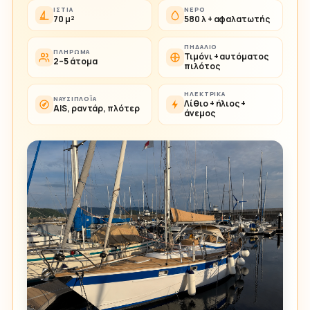
ΙΣΤΊΑ
ΝΕΡΌ
70 μ²
580 λ + αφαλατωτής
ΠΗΔΆΛΙΟ
ΠΛΉΡΩΜΑ
Τιμόνι + αυτόματος
2–5 άτομα
πιλότος
ΗΛΕΚΤΡΙΚΆ
ΝΑΥΣΙΠΛΟΪ́Α
Λίθιο + ήλιος +
AIS, ραντάρ, πλότερ
άνεμος