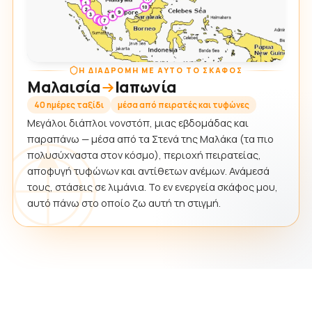
Η ΔΙΑΔΡΟΜΉ ΜΕ ΑΥΤΌ ΤΟ ΣΚΆΦΟΣ
Μαλαισία
Ιαπωνία
40 ημέρες ταξίδι
μέσα από πειρατές και τυφώνες
Μεγάλοι διάπλοι νονστόπ, μιας εβδομάδας και
παραπάνω — μέσα από τα Στενά της Μαλάκα (τα πιο
πολυσύχναστα στον κόσμο), περιοχή πειρατείας,
αποφυγή τυφώνων και αντίθετων ανέμων. Ανάμεσά
τους, στάσεις σε λιμάνια. Το εν ενεργεία σκάφος μου,
αυτό πάνω στο οποίο ζω αυτή τη στιγμή.