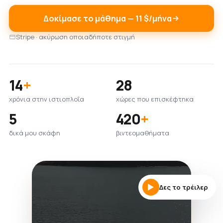
Δοκίμασε το μάθημα — 11 $/μήνα
Stripe · ακύρωση οποιαδήποτε στιγμή
14
+
28
χρόνια στην ιστιοπλοΐα
χώρες που επισκέφτηκα
5
420
+
δικά μου σκάφη
βιντεομαθήματα
Δες το τρέιλερ