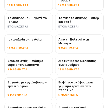
ποδιών
14 ΜΑΘΉΜΑΤΑ
14 ΜΑΘΉΜΑΤΑ
Το σκάφος μου — γιατί το
Το τικ στο σκάφος — υπέρ
ΣΎΝΤΟΜΑ
ΣΎΝΤΟΜΑ
HR 382
και κατά
ΕΤΟΙΜΆΖΕΤΑΙ
ΕΤΟΙΜΆΖΕΤΑΙ
Ιστιοπλοΐα στην Ασία
Από τη Βαλτική στη
ΣΎΝΤΟΜΑ
ΣΎΝΤΟΜΑ
Μεσόγειο
13 ΜΑΘΉΜΑΤΑ
9 ΜΑΘΉΜΑΤΑ
Αφαλατωτής — πόσιμο
Διατυπώσεις διέλευσης
ΣΎΝΤΟΜΑ
νερό από θαλασσινό
των συνόρων
4 ΜΑΘΉΜΑΤΑ
12 ΜΑΘΉΜΑΤΑ
Εργασία με εργολάβους — η
Βαφή του σκάφους και
ΣΎΝΤΟΜΑ
ΣΎΝΤΟΜΑ
εμπειρία μου
γέμισμα τρυπών στο
πλαστικό
9 ΜΑΘΉΜΑΤΑ
5 ΜΑΘΉΜΑΤΑ
Εργασίες σε τικ και ξύλο
Αγορά και επιλογή
ΣΎΝΤΟΜΑ