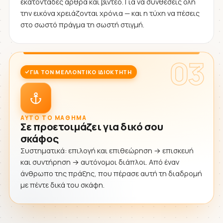
εκατοντάδες άρθρα και βίντεο. Για να συνθέσεις όλη
την εικόνα χρειάζονται χρόνια — και η τύχη να πέσεις
στο σωστό πράγμα τη σωστή στιγμή.
03
ΓΙΑ ΤΟΝ ΜΕΛΛΟΝΤΙΚΌ ΙΔΙΟΚΤΉΤΗ
ΑΥΤΌ ΤΟ ΜΆΘΗΜΑ
Σε προετοιμάζει για δικό σου
σκάφος
Συστηματικά: επιλογή και επιθεώρηση → επισκευή
και συντήρηση → αυτόνομοι διάπλοι. Από έναν
άνθρωπο της πράξης, που πέρασε αυτή τη διαδρομή
με πέντε δικά του σκάφη.