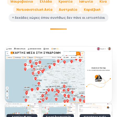
Μαυροβούνιο
Ελλάδα
Κροατία
Ιαπωνία
Κίνα
Νοτιοανατολική Ασία
Αυστραλία
Καραϊβική
+ δεκάδες χώρες όπου συνήθως δεν πάνε οι ιστιοπλόοι
ΧΆΡΤΗΣ ΜΈΣΑ ΣΤΗ ΣΥΝΔΡΟΜΉ
Καρτέλα θέσης
Εικονίδια παροχών
Ημερήσιες τιμές