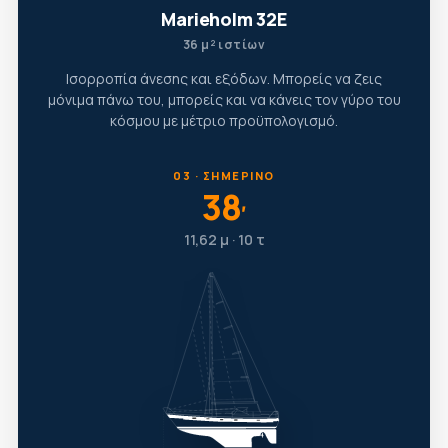
Marieholm 32E
36 μ² ιστίων
Ισορροπία άνεσης και εξόδων. Μπορείς να ζεις
μόνιμα πάνω του, μπορείς και να κάνεις τον γύρο του
κόσμου με μέτριο προϋπολογισμό.
03 · ΣΗΜΕΡΙΝΌ
38
′
11,62 μ · 10 τ