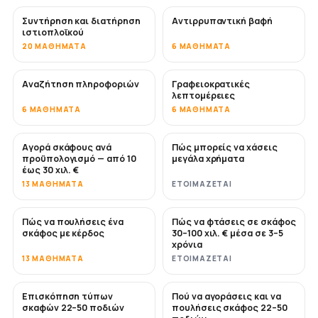
Συντήρηση και διατήρηση
Αντιρρυπαντική βαφή
ΣΎΝΤΟΜΑ
ιστιοπλοϊκού
20 ΜΑΘΉΜΑΤΑ
6 ΜΑΘΉΜΑΤΑ
Αναζήτηση πληροφοριών
Γραφειοκρατικές
λεπτομέρειες
6 ΜΑΘΉΜΑΤΑ
6 ΜΑΘΉΜΑΤΑ
Αγορά σκάφους ανά
Πώς μπορείς να χάσεις
ΣΎΝΤΟΜΑ
ΣΎΝΤΟΜΑ
προϋπολογισμό — από 10
μεγάλα χρήματα
έως 30 χιλ. €
13 ΜΑΘΉΜΑΤΑ
ΕΤΟΙΜΆΖΕΤΑΙ
Πώς να πουλήσεις ένα
Πώς να φτάσεις σε σκάφος
ΝΈΟ
ΝΈΟ
σκάφος με κέρδος
30–100 χιλ. € μέσα σε 3–5
χρόνια
13 ΜΑΘΉΜΑΤΑ
ΕΤΟΙΜΆΖΕΤΑΙ
Επισκόπηση τύπων
Πού να αγοράσεις και να
ΣΎΝΤΟΜΑ
ΣΎΝΤΟΜΑ
σκαφών 22–50 ποδιών
πουλήσεις σκάφος 22–50