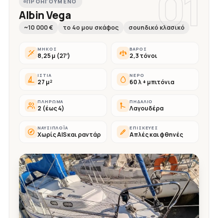
01
ΠΡΟΗΓΟΎΜΕΝΟ
Albin Vega
~10 000 €
το 4ο μου σκάφος
σουηδικό κλασικό
ΜΉΚΟΣ
ΒΆΡΟΣ
8,25 μ (27′)
2,3 τόνοι
ΙΣΤΊΑ
ΝΕΡΌ
27 μ²
60 λ + μπιτόνια
ΠΛΉΡΩΜΑ
ΠΗΔΆΛΙΟ
2 (έως 4)
Λαγουδέρα
ΝΑΥΣΙΠΛΟΪ́Α
ΕΠΙΣΚΕΥΈΣ
Χωρίς AIS και ραντάρ
Απλές και φθηνές