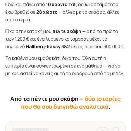
Εδώ και πάνω από
10 χρόνια
ταξιδεύω ασταμάτητα,
έχω βρεθεί σε
28 χώρες
— άλλες με το σκάφος, άλλες
από στεριά.
Είχα στην κατοχή μου
πέντε σκάφη
— από το πρώτο
των 1.200 € και ένα λυόμενο καταμαράν μέχρι το
σημερινό
Hallberg-Rassy 382
αξίας περίπου 300.000 €.
Το καθένα μου έμαθε κάτι δικό του. Όλη αυτή η
εμπειρία είναι συγκεντρωμένη σε ένα μάθημα — για να
μη χρειαστεί να κάνεις αυτή τη διαδρομή από το μηδέν.
Από τα πέντε μου σκάφη —
δύο ιστορίες
που θα σου διηγηθώ αναλυτικά
.