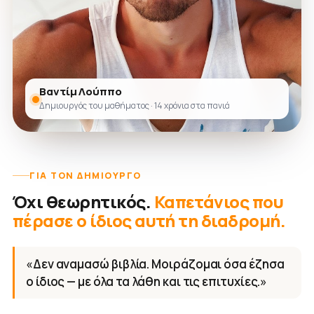
Βαντίμ Λούππο
Δημιουργός του μαθήματος · 14 χρόνια στα πανιά
ΓΙΑ ΤΟΝ ΔΗΜΙΟΥΡΓΌ
Όχι θεωρητικός.
Καπετάνιος που
πέρασε ο ίδιος αυτή τη διαδρομή.
«Δεν αναμασώ βιβλία. Μοιράζομαι όσα έζησα
ο ίδιος — με όλα τα λάθη και τις επιτυχίες.»