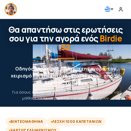
Θα απαντήσω στις ερωτήσεις
σου για την αγορά ενός
Birdie
32
Οδηγός βήμα προς βήμα για την αγορά, τον
χειρισμό και την κατοχή ιστιοπλοϊκού, από το
Άλφα ως το Ωμέγα
Για όσους θέλουν να αγοράσουν ιστιοπλοϊκό σκάφος, να
μάθουν να το χειρίζονται και να το συντηρούν
ΒΙΝΤΕΟΜΆΘΗΜΑ
ΛΈΣΧΗ 1000 ΚΑΠΕΤΆΝΙΩΝ
ΧΆΡΤΗΣ ΕΛΛΙΜΕΝΙΣΜΟΎ