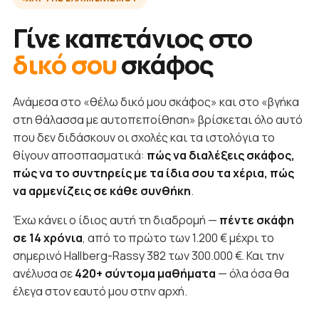
Γίνε καπετάνιος στο
δικό σου
σκάφος
Ανάμεσα στο «θέλω δικό μου σκάφος» και στο «βγήκα
στη θάλασσα με αυτοπεποίθηση» βρίσκεται όλο αυτό
που δεν διδάσκουν οι σχολές και τα ιστολόγια το
θίγουν αποσπασματικά:
πώς να διαλέξεις σκάφος,
πώς να το συντηρείς με τα ίδια σου τα χέρια, πώς
να αρμενίζεις σε κάθε συνθήκη
.
Έχω κάνει ο ίδιος αυτή τη διαδρομή —
πέντε σκάφη
σε 14 χρόνια
, από το πρώτο των 1.200 € μέχρι το
σημερινό Hallberg-Rassy 382 των 300.000 €. Και την
ανέλυσα σε
420+ σύντομα μαθήματα
— όλα όσα θα
έλεγα στον εαυτό μου στην αρχή.