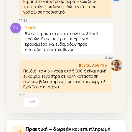
Είμαι στο Μπόντρουμ τώρα. Ξέρω δυο-
τρεις καλές επιλογές εδώ κοντά — σου
γράφω σε προσωπικό.
14:28
ΣΟ
Σοφία
Ψάχνω πρακτική σε ιστιοπλοϊκό 30–40
ποδιών. Έχω εμπειρία, μπορώ για
κρουαζιέρα 1–2 εβδομάδων προς
οποιαδήποτε κατεύθυνση.
15:42
Βαντίμ Λούππο
Παιδιά, το Albin Vega στα 5.000 € είναι καλή
ευκαιρία. Η γάστρα σε καλή κατάσταση,
δεν έχει βίδες καρίνας, μηχανή καινούργια!
Εγώ θα το έπαιρνα.
16:11
Πρακτική — δωρεάν και επί πληρωμή