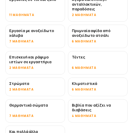
ανταλλακτικών,
παραδόσεις
11 ΜΑΘΉΜΑΤΑ
2 ΜΑΘΉΜΑΤΑ
Εργασία με ανοξείδωτο
Πρυμναία αψίδα από
ΣΎΝΤΟΜΑ
χάλυβα
ανοξείδωτο ατσάλι
7 ΜΑΘΉΜΑΤΑ
6 ΜΑΘΉΜΑΤΑ
Επισκευή και ράψιμο
Τέντες
ΣΎΝΤΟΜΑ
ιστίων σε εργαστήρια
2 ΜΑΘΉΜΑΤΑ
6 ΜΑΘΉΜΑΤΑ
Στρώματα
Κλιματιστικά
ΣΎΝΤΟΜΑ
2 ΜΑΘΉΜΑΤΑ
6 ΜΑΘΉΜΑΤΑ
Θερμαντικά σώματα
Βιβλία που αξίζει να
ΣΎΝΤΟΜΑ
ΣΎΝΤΟΜΑ
διαβάσεις
7 ΜΑΘΉΜΑΤΑ
4 ΜΑΘΉΜΑΤΑ
Και πολλά άλλα
ΣΎΝΤΟΜΑ