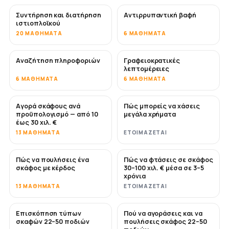
Συντήρηση και διατήρηση
Αντιρρυπαντική βαφή
ΣΎΝΤΟΜΑ
ιστιοπλοϊκού
20 ΜΑΘΉΜΑΤΑ
6 ΜΑΘΉΜΑΤΑ
Αναζήτηση πληροφοριών
Γραφειοκρατικές
λεπτομέρειες
6 ΜΑΘΉΜΑΤΑ
6 ΜΑΘΉΜΑΤΑ
Αγορά σκάφους ανά
Πώς μπορείς να χάσεις
ΣΎΝΤΟΜΑ
ΣΎΝΤΟΜΑ
προϋπολογισμό — από 10
μεγάλα χρήματα
έως 30 χιλ. €
13 ΜΑΘΉΜΑΤΑ
ΕΤΟΙΜΆΖΕΤΑΙ
Πώς να πουλήσεις ένα
Πώς να φτάσεις σε σκάφος
ΝΈΟ
ΝΈΟ
σκάφος με κέρδος
30–100 χιλ. € μέσα σε 3–5
χρόνια
13 ΜΑΘΉΜΑΤΑ
ΕΤΟΙΜΆΖΕΤΑΙ
Επισκόπηση τύπων
Πού να αγοράσεις και να
ΣΎΝΤΟΜΑ
ΣΎΝΤΟΜΑ
σκαφών 22–50 ποδιών
πουλήσεις σκάφος 22–50