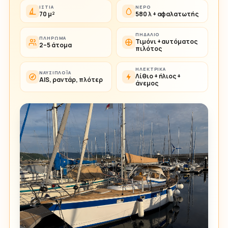
ΙΣΤΊΑ
ΝΕΡΌ
70 μ²
580 λ + αφαλατωτής
ΠΗΔΆΛΙΟ
ΠΛΉΡΩΜΑ
Τιμόνι + αυτόματος
2–5 άτομα
πιλότος
ΗΛΕΚΤΡΙΚΆ
ΝΑΥΣΙΠΛΟΪ́Α
Λίθιο + ήλιος +
AIS, ραντάρ, πλότερ
άνεμος