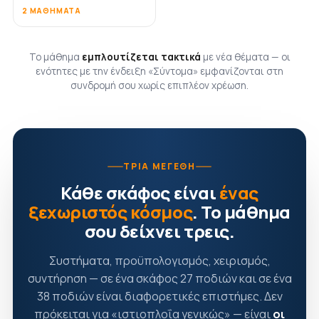
2 ΜΑΘΉΜΑΤΑ
Το μάθημα
εμπλουτίζεται τακτικά
με νέα θέματα — οι
ενότητες με την ένδειξη «Σύντομα» εμφανίζονται στη
συνδρομή σου χωρίς επιπλέον χρέωση.
ΤΡΊΑ ΜΕΓΈΘΗ
Κάθε σκάφος είναι
ένας
ξεχωριστός κόσμος
. Το μάθημα
σου δείχνει τρεις.
Συστήματα, προϋπολογισμός, χειρισμός,
συντήρηση — σε ένα σκάφος 27 ποδιών και σε ένα
38 ποδιών είναι διαφορετικές επιστήμες. Δεν
πρόκειται για «ιστιοπλοΐα γενικώς» — είναι
οι