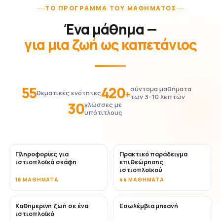
ΤΟ ΠΡΌΓΡΑΜΜΑ ΤΟΥ ΜΑΘΉΜΑΤΟΣ
Ένα μάθημα —
για μια ζωή ως καπετάνιος
55
420
σύντομα μαθήματα
+
θεματικές ενότητες
των 3–10 λεπτών
30
γλώσσες με
υπότιτλους
Πληροφορίες για
Πρακτικό παράδειγμα
ιστιοπλοϊκά σκάφη
επιθεώρησης
ιστιοπλοϊκού
16 ΜΑΘΉΜΑΤΑ
44 ΜΑΘΉΜΑΤΑ
Καθημερινή ζωή σε ένα
Εσωλέμβια μηχανή
ιστιοπλοϊκό