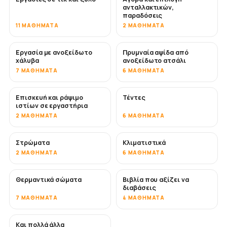
ανταλλακτικών,
παραδόσεις
11 ΜΑΘΉΜΑΤΑ
2 ΜΑΘΉΜΑΤΑ
Εργασία με ανοξείδωτο
Πρυμναία αψίδα από
ΣΎΝΤΟΜΑ
χάλυβα
ανοξείδωτο ατσάλι
7 ΜΑΘΉΜΑΤΑ
6 ΜΑΘΉΜΑΤΑ
Επισκευή και ράψιμο
Τέντες
ΣΎΝΤΟΜΑ
ιστίων σε εργαστήρια
2 ΜΑΘΉΜΑΤΑ
6 ΜΑΘΉΜΑΤΑ
Στρώματα
Κλιματιστικά
ΣΎΝΤΟΜΑ
2 ΜΑΘΉΜΑΤΑ
6 ΜΑΘΉΜΑΤΑ
Θερμαντικά σώματα
Βιβλία που αξίζει να
ΣΎΝΤΟΜΑ
ΣΎΝΤΟΜΑ
διαβάσεις
7 ΜΑΘΉΜΑΤΑ
4 ΜΑΘΉΜΑΤΑ
Και πολλά άλλα
ΣΎΝΤΟΜΑ