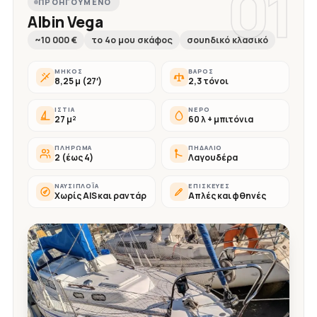
01
ΠΡΟΗΓΟΎΜΕΝΟ
Albin Vega
~10 000 €
το 4ο μου σκάφος
σουηδικό κλασικό
ΜΉΚΟΣ
ΒΆΡΟΣ
8,25 μ (27′)
2,3 τόνοι
ΙΣΤΊΑ
ΝΕΡΌ
27 μ²
60 λ + μπιτόνια
ΠΛΉΡΩΜΑ
ΠΗΔΆΛΙΟ
2 (έως 4)
Λαγουδέρα
ΝΑΥΣΙΠΛΟΪ́Α
ΕΠΙΣΚΕΥΈΣ
Χωρίς AIS και ραντάρ
Απλές και φθηνές