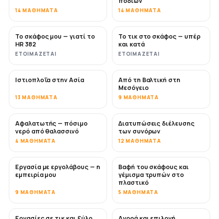
ποδιών
14 ΜΑΘΉΜΑΤΑ
14 ΜΑΘΉΜΑΤΑ
Το σκάφος μου — γιατί το
Το τικ στο σκάφος — υπέρ
ΣΎΝΤΟΜΑ
ΣΎΝΤΟΜΑ
HR 382
και κατά
ΕΤΟΙΜΆΖΕΤΑΙ
ΕΤΟΙΜΆΖΕΤΑΙ
Ιστιοπλοΐα στην Ασία
Από τη Βαλτική στη
ΣΎΝΤΟΜΑ
ΣΎΝΤΟΜΑ
Μεσόγειο
13 ΜΑΘΉΜΑΤΑ
9 ΜΑΘΉΜΑΤΑ
Αφαλατωτής — πόσιμο
Διατυπώσεις διέλευσης
ΣΎΝΤΟΜΑ
νερό από θαλασσινό
των συνόρων
4 ΜΑΘΉΜΑΤΑ
12 ΜΑΘΉΜΑΤΑ
Εργασία με εργολάβους — η
Βαφή του σκάφους και
ΣΎΝΤΟΜΑ
ΣΎΝΤΟΜΑ
εμπειρία μου
γέμισμα τρυπών στο
πλαστικό
9 ΜΑΘΉΜΑΤΑ
5 ΜΑΘΉΜΑΤΑ
Εργασίες σε τικ και ξύλο
Αγορά και επιλογή
ΣΎΝΤΟΜΑ