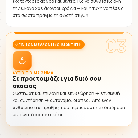
εκατοντάδες άρθρα και βίντεο. Για να συνθέσεις όλη
την εικόνα χρειάζονται χρόνια — και η τύχη να πέσεις
στο σωστό πράγμα τη σωστή στιγμή.
03
ΓΙΑ ΤΟΝ ΜΕΛΛΟΝΤΙΚΌ ΙΔΙΟΚΤΉΤΗ
ΑΥΤΌ ΤΟ ΜΆΘΗΜΑ
Σε προετοιμάζει για δικό σου
σκάφος
Συστηματικά: επιλογή και επιθεώρηση → επισκευή
και συντήρηση → αυτόνομοι διάπλοι. Από έναν
άνθρωπο της πράξης, που πέρασε αυτή τη διαδρομή
με πέντε δικά του σκάφη.