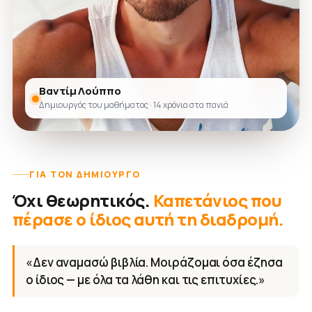
Βαντίμ Λούππο
Δημιουργός του μαθήματος · 14 χρόνια στα πανιά
ΓΙΑ ΤΟΝ ΔΗΜΙΟΥΡΓΌ
Όχι θεωρητικός.
Καπετάνιος που
πέρασε ο ίδιος αυτή τη διαδρομή.
«Δεν αναμασώ βιβλία. Μοιράζομαι όσα έζησα
ο ίδιος — με όλα τα λάθη και τις επιτυχίες.»