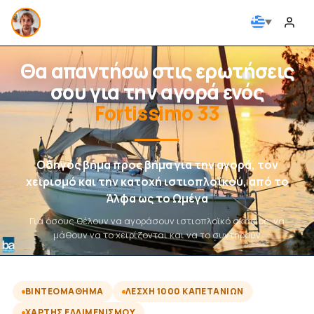
Θα απαντήσω στις ερωτήσεις
σου για την αγορά ενός
Fortissimo 33
Οδηγός βήμα προς βήμα για την αγορά, τον
χειρισμό και την κατοχή ιστιοπλοϊκού, από το
Άλφα ως το Ωμέγα
Για όσους θέλουν να αγοράσουν ιστιοπλοϊκό σκάφος, να
μάθουν να το χειρίζονται και να το συντηρούν
ΒΙΝΤΕΟΜΆΘΗΜΑ
ΛΈΣΧΗ 1000 ΚΑΠΕΤΆΝΙΩΝ
ΧΆΡΤΗΣ ΕΛΛΙΜΕΝΙΣΜΟΎ