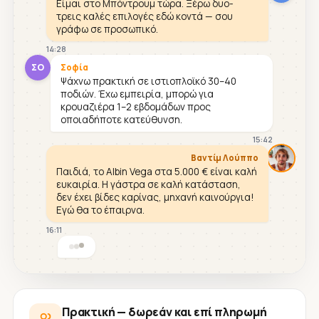
Είμαι στο Μπόντρουμ τώρα. Ξέρω δυο-
τρεις καλές επιλογές εδώ κοντά — σου
γράφω σε προσωπικό.
14:28
ΣΟ
Σοφία
Ψάχνω πρακτική σε ιστιοπλοϊκό 30–40
ποδιών. Έχω εμπειρία, μπορώ για
κρουαζιέρα 1–2 εβδομάδων προς
οποιαδήποτε κατεύθυνση.
15:42
Βαντίμ Λούππο
Παιδιά, το Albin Vega στα 5.000 € είναι καλή
ευκαιρία. Η γάστρα σε καλή κατάσταση,
δεν έχει βίδες καρίνας, μηχανή καινούργια!
Εγώ θα το έπαιρνα.
16:11
Πρακτική — δωρεάν και επί πληρωμή