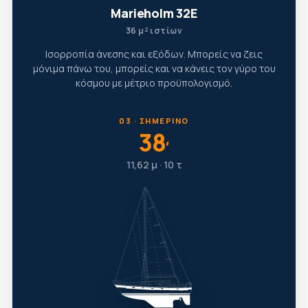
Marieholm 32E
36 μ² ιστίων
Ισορροπία άνεσης και εξόδων. Μπορείς να ζεις
μόνιμα πάνω του, μπορείς και να κάνεις τον γύρο του
κόσμου με μέτριο προϋπολογισμό.
03 · ΣΗΜΕΡΙΝΌ
38
′
11,62 μ · 10 τ