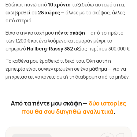
Εδώ και πάνω από
10 χρόνια
ταξιδεύω ασταμάτητα,
έχω βρεθεί σε
28 χώρες
— άλλες με το σκάφος, άλλες
από στεριά.
Είχα στην κατοχή μου
πέντε σκάφη
— από το πρώτο
των 1.200 € και ένα λυόμενο καταμαράν μέχρι το
σημερινό
Hallberg-Rassy 382
αξίας περίπου 300.000 €.
Το καθένα μου έμαθε κάτι δικό του. Όλη αυτή η
εμπειρία είναι συγκεντρωμένη σε ένα μάθημα — για να
μη χρειαστεί να κάνεις αυτή τη διαδρομή από το μηδέν.
Από τα πέντε μου σκάφη —
δύο ιστορίες
που θα σου διηγηθώ αναλυτικά
.