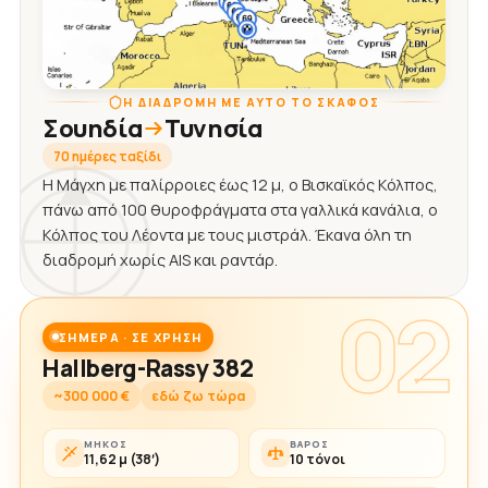
Η ΔΙΑΔΡΟΜΉ ΜΕ ΑΥΤΌ ΤΟ ΣΚΆΦΟΣ
Σουηδία
Τυνησία
70 ημέρες ταξίδι
Η Μάγχη με παλίρροιες έως 12 μ, ο Βισκαϊκός Κόλπος,
πάνω από 100 θυροφράγματα στα γαλλικά κανάλια, ο
Κόλπος του Λέοντα με τους μιστράλ. Έκανα όλη τη
διαδρομή χωρίς AIS και ραντάρ.
02
ΣΉΜΕΡΑ · ΣΕ ΧΡΉΣΗ
Hallberg-Rassy 382
~300 000 €
εδώ ζω τώρα
ΜΉΚΟΣ
ΒΆΡΟΣ
11,62 μ (38′)
10 τόνοι