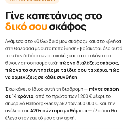
Γίνε καπετάνιος στο
δικό σου
σκάφος
Ανάμεσα στο «θέλω δικό μου σκάφος» και στο «βγήκα
στη θάλασσα με αυτοπεποίθηση» βρίσκεται όλο αυτό
που δεν διδάσκουν οι σχολές και τα ιστολόγια το
θίγουν αποσπασματικά:
πώς να διαλέξεις σκάφος,
πώς να το συντηρείς με τα ίδια σου τα χέρια, πώς
να αρμενίζεις σε κάθε συνθήκη
.
Έχω κάνει ο ίδιος αυτή τη διαδρομή —
πέντε σκάφη
σε 14 χρόνια
, από το πρώτο των 1.200 € μέχρι το
σημερινό Hallberg-Rassy 382 των 300.000 €. Και την
ανέλυσα σε
420+ σύντομα μαθήματα
— όλα όσα θα
έλεγα στον εαυτό μου στην αρχή.