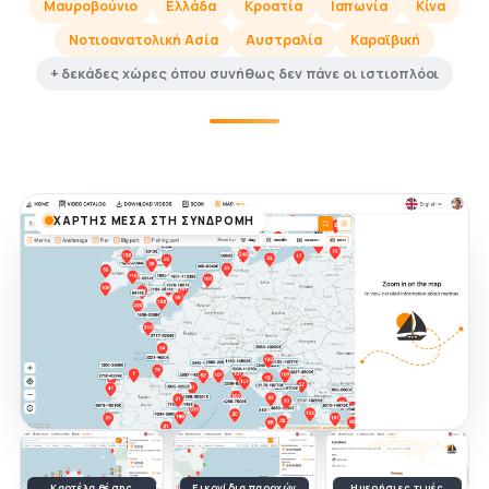
Μαυροβούνιο
Ελλάδα
Κροατία
Ιαπωνία
Κίνα
Νοτιοανατολική Ασία
Αυστραλία
Καραϊβική
+ δεκάδες χώρες όπου συνήθως δεν πάνε οι ιστιοπλόοι
ΧΆΡΤΗΣ ΜΈΣΑ ΣΤΗ ΣΥΝΔΡΟΜΉ
Καρτέλα θέσης
Εικονίδια παροχών
Ημερήσιες τιμές