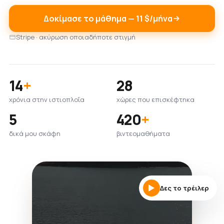
Δοκίμασε το μάθημα — 11 $/μήνα
Stripe · ακύρωση οποιαδήποτε στιγμή
14
+
28
χρόνια στην ιστιοπλοΐα
χώρες που επισκέφτηκα
5
420
+
δικά μου σκάφη
βιντεομαθήματα
Δες το τρέιλερ