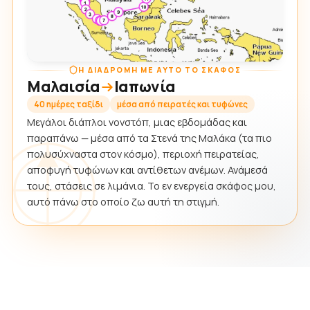
Η ΔΙΑΔΡΟΜΉ ΜΕ ΑΥΤΌ ΤΟ ΣΚΆΦΟΣ
Μαλαισία
Ιαπωνία
40 ημέρες ταξίδι
μέσα από πειρατές και τυφώνες
Μεγάλοι διάπλοι νονστόπ, μιας εβδομάδας και
παραπάνω — μέσα από τα Στενά της Μαλάκα (τα πιο
πολυσύχναστα στον κόσμο), περιοχή πειρατείας,
αποφυγή τυφώνων και αντίθετων ανέμων. Ανάμεσά
τους, στάσεις σε λιμάνια. Το εν ενεργεία σκάφος μου,
αυτό πάνω στο οποίο ζω αυτή τη στιγμή.