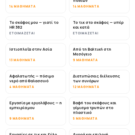
ποδιών
14 ΜΑΘΉΜΑΤΑ
14 ΜΑΘΉΜΑΤΑ
Το σκάφος μου — γιατί το
Το τικ στο σκάφος — υπέρ
ΣΎΝΤΟΜΑ
ΣΎΝΤΟΜΑ
HR 382
και κατά
ΕΤΟΙΜΆΖΕΤΑΙ
ΕΤΟΙΜΆΖΕΤΑΙ
Ιστιοπλοΐα στην Ασία
Από τη Βαλτική στη
ΣΎΝΤΟΜΑ
ΣΎΝΤΟΜΑ
Μεσόγειο
13 ΜΑΘΉΜΑΤΑ
9 ΜΑΘΉΜΑΤΑ
Αφαλατωτής — πόσιμο
Διατυπώσεις διέλευσης
ΣΎΝΤΟΜΑ
νερό από θαλασσινό
των συνόρων
4 ΜΑΘΉΜΑΤΑ
12 ΜΑΘΉΜΑΤΑ
Εργασία με εργολάβους — η
Βαφή του σκάφους και
ΣΎΝΤΟΜΑ
ΣΎΝΤΟΜΑ
εμπειρία μου
γέμισμα τρυπών στο
πλαστικό
9 ΜΑΘΉΜΑΤΑ
5 ΜΑΘΉΜΑΤΑ
Εργασίες σε τικ και ξύλο
Αγορά και επιλογή
ΣΎΝΤΟΜΑ