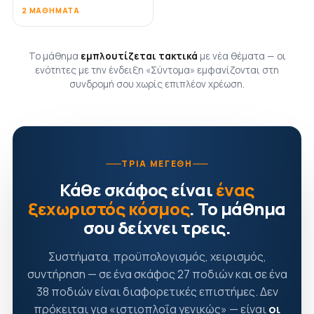
2 ΜΑΘΉΜΑΤΑ
Το μάθημα
εμπλουτίζεται τακτικά
με νέα θέματα — οι
ενότητες με την ένδειξη «Σύντομα» εμφανίζονται στη
συνδρομή σου χωρίς επιπλέον χρέωση.
ΤΡΊΑ ΜΕΓΈΘΗ
Κάθε σκάφος είναι
ένας
ξεχωριστός κόσμος
. Το μάθημα
σου δείχνει τρεις.
Συστήματα, προϋπολογισμός, χειρισμός,
συντήρηση — σε ένα σκάφος 27 ποδιών και σε ένα
38 ποδιών είναι διαφορετικές επιστήμες. Δεν
πρόκειται για «ιστιοπλοΐα γενικώς» — είναι
οι