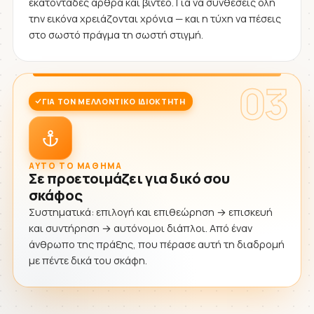
εκατοντάδες άρθρα και βίντεο. Για να συνθέσεις όλη
την εικόνα χρειάζονται χρόνια — και η τύχη να πέσεις
στο σωστό πράγμα τη σωστή στιγμή.
03
ΓΙΑ ΤΟΝ ΜΕΛΛΟΝΤΙΚΌ ΙΔΙΟΚΤΉΤΗ
ΑΥΤΌ ΤΟ ΜΆΘΗΜΑ
Σε προετοιμάζει για δικό σου
σκάφος
Συστηματικά: επιλογή και επιθεώρηση → επισκευή
και συντήρηση → αυτόνομοι διάπλοι. Από έναν
άνθρωπο της πράξης, που πέρασε αυτή τη διαδρομή
με πέντε δικά του σκάφη.