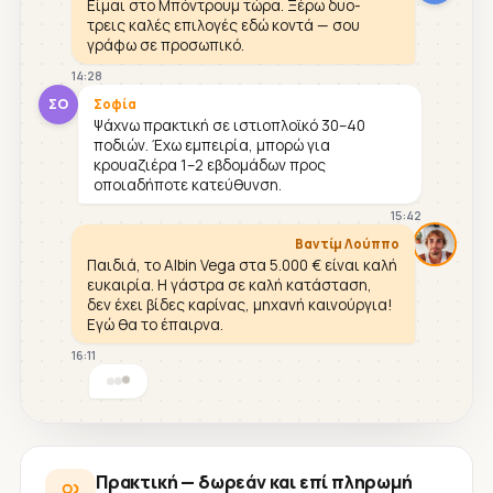
Είμαι στο Μπόντρουμ τώρα. Ξέρω δυο-
τρεις καλές επιλογές εδώ κοντά — σου
γράφω σε προσωπικό.
14:28
ΣΟ
Σοφία
Ψάχνω πρακτική σε ιστιοπλοϊκό 30–40
ποδιών. Έχω εμπειρία, μπορώ για
κρουαζιέρα 1–2 εβδομάδων προς
οποιαδήποτε κατεύθυνση.
15:42
Βαντίμ Λούππο
Παιδιά, το Albin Vega στα 5.000 € είναι καλή
ευκαιρία. Η γάστρα σε καλή κατάσταση,
δεν έχει βίδες καρίνας, μηχανή καινούργια!
Εγώ θα το έπαιρνα.
16:11
Πρακτική — δωρεάν και επί πληρωμή