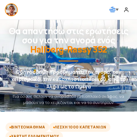
Θα απαντήσω στις ερωτήσεις
σου για την αγορά ενός
Hallberg-Rassy 352
Οδηγός βήμα προς βήμα για την αγορά, τον
χειρισμό και την κατοχή ιστιοπλοϊκού, από το
Άλφα ως το Ωμέγα
Για όσους θέλουν να αγοράσουν ιστιοπλοϊκό σκάφος, να
μάθουν να το χειρίζονται και να το συντηρούν
ΒΙΝΤΕΟΜΆΘΗΜΑ
ΛΈΣΧΗ 1000 ΚΑΠΕΤΆΝΙΩΝ
ΧΆΡΤΗΣ ΕΛΛΙΜΕΝΙΣΜΟΎ