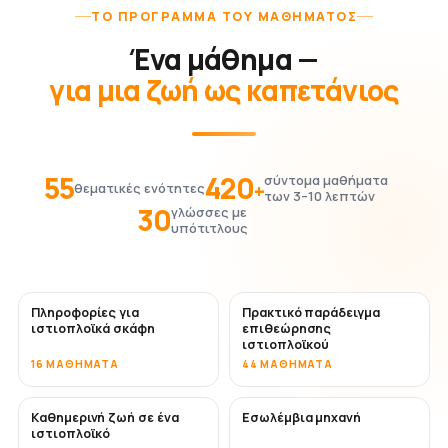
ΤΟ ΠΡΌΓΡΑΜΜΑ ΤΟΥ ΜΑΘΉΜΑΤΟΣ
Ένα μάθημα —
για μια ζωή ως καπετάνιος
55
420
σύντομα μαθήματα
+
θεματικές ενότητες
των 3–10 λεπτών
30
γλώσσες με
υπότιτλους
Πληροφορίες για
Πρακτικό παράδειγμα
ιστιοπλοϊκά σκάφη
επιθεώρησης
ιστιοπλοϊκού
16 ΜΑΘΉΜΑΤΑ
44 ΜΑΘΉΜΑΤΑ
Καθημερινή ζωή σε ένα
Εσωλέμβια μηχανή
ιστιοπλοϊκό