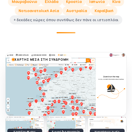
Μαυροβούνιο
Ελλάδα
Κροατία
Ιαπωνία
Κίνα
Νοτιοανατολική Ασία
Αυστραλία
Καραϊβική
+ δεκάδες χώρες όπου συνήθως δεν πάνε οι ιστιοπλόοι
ΧΆΡΤΗΣ ΜΈΣΑ ΣΤΗ ΣΥΝΔΡΟΜΉ
Καρτέλα θέσης
Εικονίδια παροχών
Ημερήσιες τιμές