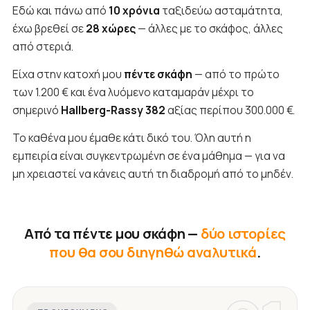
Εδώ και πάνω από
10 χρόνια
ταξιδεύω ασταμάτητα,
έχω βρεθεί σε
28 χώρες
— άλλες με το σκάφος, άλλες
από στεριά.
Είχα στην κατοχή μου
πέντε σκάφη
— από το πρώτο
των 1.200 € και ένα λυόμενο καταμαράν μέχρι το
σημερινό
Hallberg-Rassy 382
αξίας περίπου 300.000 €.
Το καθένα μου έμαθε κάτι δικό του. Όλη αυτή η
εμπειρία είναι συγκεντρωμένη σε ένα μάθημα — για να
μη χρειαστεί να κάνεις αυτή τη διαδρομή από το μηδέν.
Από τα πέντε μου σκάφη —
δύο ιστορίες
που θα σου διηγηθώ αναλυτικά
.