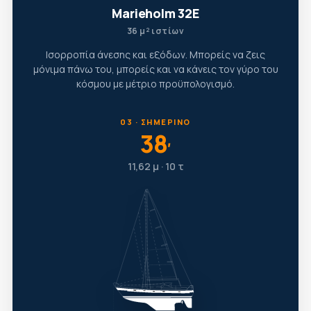
Marieholm 32E
36 μ² ιστίων
Ισορροπία άνεσης και εξόδων. Μπορείς να ζεις
μόνιμα πάνω του, μπορείς και να κάνεις τον γύρο του
κόσμου με μέτριο προϋπολογισμό.
03 · ΣΗΜΕΡΙΝΌ
38
′
11,62 μ · 10 τ