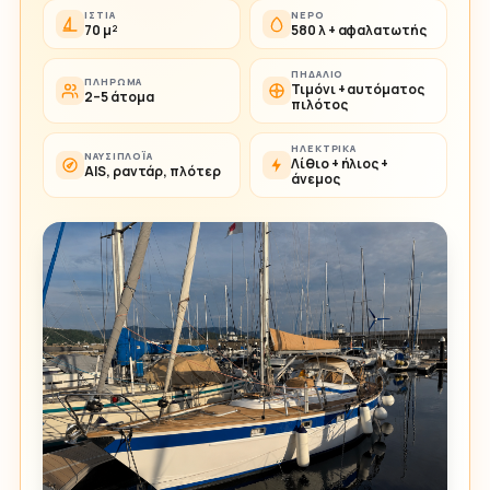
ΙΣΤΊΑ
ΝΕΡΌ
70 μ²
580 λ + αφαλατωτής
ΠΗΔΆΛΙΟ
ΠΛΉΡΩΜΑ
Τιμόνι + αυτόματος
2–5 άτομα
πιλότος
ΗΛΕΚΤΡΙΚΆ
ΝΑΥΣΙΠΛΟΪ́Α
Λίθιο + ήλιος +
AIS, ραντάρ, πλότερ
άνεμος