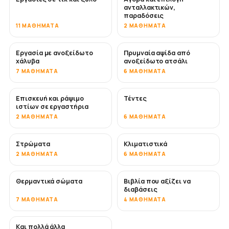
ανταλλακτικών,
παραδόσεις
11 ΜΑΘΉΜΑΤΑ
2 ΜΑΘΉΜΑΤΑ
Εργασία με ανοξείδωτο
Πρυμναία αψίδα από
ΣΎΝΤΟΜΑ
χάλυβα
ανοξείδωτο ατσάλι
7 ΜΑΘΉΜΑΤΑ
6 ΜΑΘΉΜΑΤΑ
Επισκευή και ράψιμο
Τέντες
ΣΎΝΤΟΜΑ
ιστίων σε εργαστήρια
2 ΜΑΘΉΜΑΤΑ
6 ΜΑΘΉΜΑΤΑ
Στρώματα
Κλιματιστικά
ΣΎΝΤΟΜΑ
2 ΜΑΘΉΜΑΤΑ
6 ΜΑΘΉΜΑΤΑ
Θερμαντικά σώματα
Βιβλία που αξίζει να
ΣΎΝΤΟΜΑ
ΣΎΝΤΟΜΑ
διαβάσεις
7 ΜΑΘΉΜΑΤΑ
4 ΜΑΘΉΜΑΤΑ
Και πολλά άλλα
ΣΎΝΤΟΜΑ