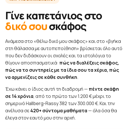
Γίνε καπετάνιος στο
δικό σου
σκάφος
Ανάμεσα στο «θέλω δικό μου σκάφος» και στο «βγήκα
στη θάλασσα με αυτοπεποίθηση» βρίσκεται όλο αυτό
που δεν διδάσκουν οι σχολές και τα ιστολόγια το
θίγουν αποσπασματικά:
πώς να διαλέξεις σκάφος,
πώς να το συντηρείς με τα ίδια σου τα χέρια, πώς
να αρμενίζεις σε κάθε συνθήκη
.
Έχω κάνει ο ίδιος αυτή τη διαδρομή —
πέντε σκάφη
σε 14 χρόνια
, από το πρώτο των 1.200 € μέχρι το
σημερινό Hallberg-Rassy 382 των 300.000 €. Και την
ανέλυσα σε
420+ σύντομα μαθήματα
— όλα όσα θα
έλεγα στον εαυτό μου στην αρχή.