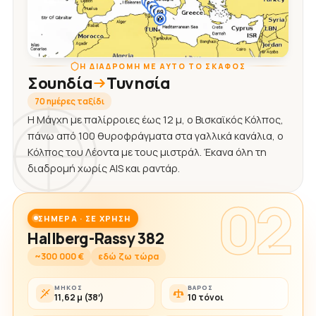
Η ΔΙΑΔΡΟΜΉ ΜΕ ΑΥΤΌ ΤΟ ΣΚΆΦΟΣ
Σουηδία
Τυνησία
70 ημέρες ταξίδι
Η Μάγχη με παλίρροιες έως 12 μ, ο Βισκαϊκός Κόλπος,
πάνω από 100 θυροφράγματα στα γαλλικά κανάλια, ο
Κόλπος του Λέοντα με τους μιστράλ. Έκανα όλη τη
διαδρομή χωρίς AIS και ραντάρ.
02
ΣΉΜΕΡΑ · ΣΕ ΧΡΉΣΗ
Hallberg-Rassy 382
~300 000 €
εδώ ζω τώρα
ΜΉΚΟΣ
ΒΆΡΟΣ
11,62 μ (38′)
10 τόνοι