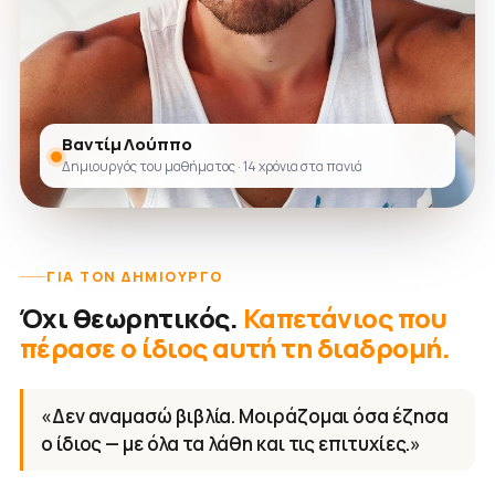
Βαντίμ Λούππο
Δημιουργός του μαθήματος · 14 χρόνια στα πανιά
ΓΙΑ ΤΟΝ ΔΗΜΙΟΥΡΓΌ
Όχι θεωρητικός.
Καπετάνιος που
πέρασε ο ίδιος αυτή τη διαδρομή.
«Δεν αναμασώ βιβλία. Μοιράζομαι όσα έζησα
ο ίδιος — με όλα τα λάθη και τις επιτυχίες.»