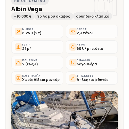
01
ΠΡΟΗΓΟΎΜΕΝΟ
Albin Vega
~10 000 €
το 4ο μου σκάφος
σουηδικό κλασικό
ΜΉΚΟΣ
ΒΆΡΟΣ
8,25 μ (27′)
2,3 τόνοι
ΙΣΤΊΑ
ΝΕΡΌ
27 μ²
60 λ + μπιτόνια
ΠΛΉΡΩΜΑ
ΠΗΔΆΛΙΟ
2 (έως 4)
Λαγουδέρα
ΝΑΥΣΙΠΛΟΪ́Α
ΕΠΙΣΚΕΥΈΣ
Χωρίς AIS και ραντάρ
Απλές και φθηνές