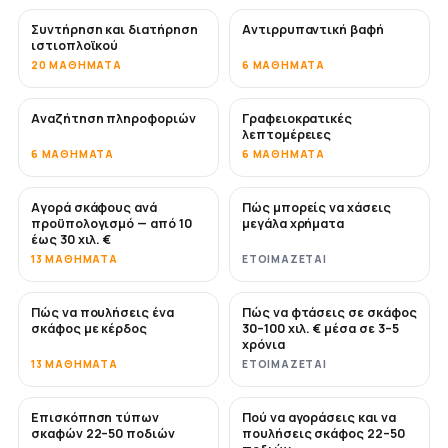
Συντήρηση και διατήρηση
Αντιρρυπαντική βαφή
ΣΎΝΤΟΜΑ
ιστιοπλοϊκού
20 ΜΑΘΉΜΑΤΑ
6 ΜΑΘΉΜΑΤΑ
Αναζήτηση πληροφοριών
Γραφειοκρατικές
λεπτομέρειες
6 ΜΑΘΉΜΑΤΑ
6 ΜΑΘΉΜΑΤΑ
Αγορά σκάφους ανά
Πώς μπορείς να χάσεις
ΣΎΝΤΟΜΑ
ΣΎΝΤΟΜΑ
προϋπολογισμό — από 10
μεγάλα χρήματα
έως 30 χιλ. €
13 ΜΑΘΉΜΑΤΑ
ΕΤΟΙΜΆΖΕΤΑΙ
Πώς να πουλήσεις ένα
Πώς να φτάσεις σε σκάφος
ΝΈΟ
ΝΈΟ
σκάφος με κέρδος
30–100 χιλ. € μέσα σε 3–5
χρόνια
13 ΜΑΘΉΜΑΤΑ
ΕΤΟΙΜΆΖΕΤΑΙ
Επισκόπηση τύπων
Πού να αγοράσεις και να
ΣΎΝΤΟΜΑ
ΣΎΝΤΟΜΑ
σκαφών 22–50 ποδιών
πουλήσεις σκάφος 22–50