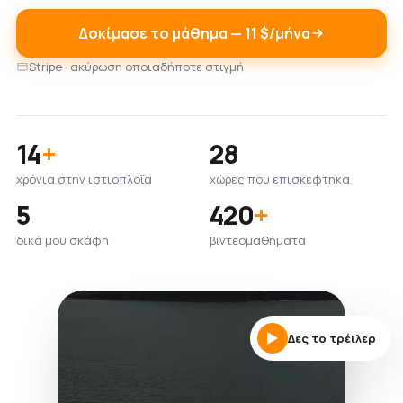
Δοκίμασε το μάθημα — 11 $/μήνα
Stripe · ακύρωση οποιαδήποτε στιγμή
14
+
28
χρόνια στην ιστιοπλοΐα
χώρες που επισκέφτηκα
5
420
+
δικά μου σκάφη
βιντεομαθήματα
Δες το τρέιλερ