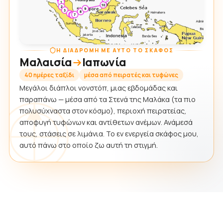
Η ΔΙΑΔΡΟΜΉ ΜΕ ΑΥΤΌ ΤΟ ΣΚΆΦΟΣ
Μαλαισία
Ιαπωνία
40 ημέρες ταξίδι
μέσα από πειρατές και τυφώνες
Μεγάλοι διάπλοι νονστόπ, μιας εβδομάδας και
παραπάνω — μέσα από τα Στενά της Μαλάκα (τα πιο
πολυσύχναστα στον κόσμο), περιοχή πειρατείας,
αποφυγή τυφώνων και αντίθετων ανέμων. Ανάμεσά
τους, στάσεις σε λιμάνια. Το εν ενεργεία σκάφος μου,
αυτό πάνω στο οποίο ζω αυτή τη στιγμή.