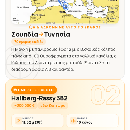
Η ΔΙΑΔΡΟΜΉ ΜΕ ΑΥΤΌ ΤΟ ΣΚΆΦΟΣ
Σουηδία
Τυνησία
70 ημέρες ταξίδι
Η Μάγχη με παλίρροιες έως 12 μ, ο Βισκαϊκός Κόλπος,
πάνω από 100 θυροφράγματα στα γαλλικά κανάλια, ο
Κόλπος του Λέοντα με τους μιστράλ. Έκανα όλη τη
διαδρομή χωρίς AIS και ραντάρ.
02
ΣΉΜΕΡΑ · ΣΕ ΧΡΉΣΗ
Hallberg-Rassy 382
~300 000 €
εδώ ζω τώρα
ΜΉΚΟΣ
ΒΆΡΟΣ
11,62 μ (38′)
10 τόνοι