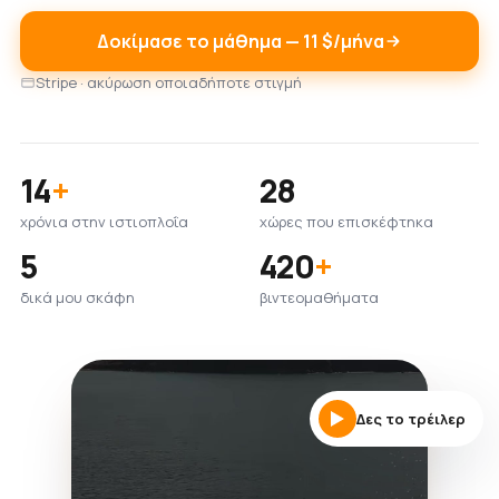
Δοκίμασε το μάθημα — 11 $/μήνα
Stripe · ακύρωση οποιαδήποτε στιγμή
14
+
28
χρόνια στην ιστιοπλοΐα
χώρες που επισκέφτηκα
5
420
+
δικά μου σκάφη
βιντεομαθήματα
Δες το τρέιλερ