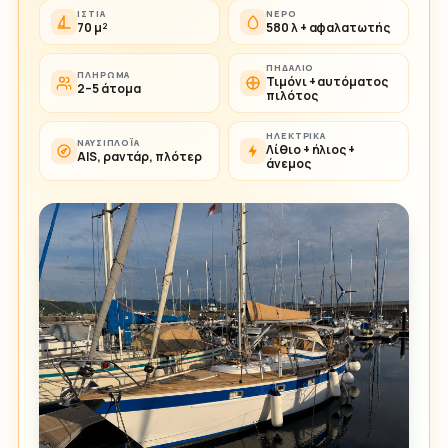
ΙΣΤΊΑ
ΝΕΡΌ
70 μ²
580 λ + αφαλατωτής
ΠΗΔΆΛΙΟ
ΠΛΉΡΩΜΑ
Τιμόνι + αυτόματος
2–5 άτομα
πιλότος
ΗΛΕΚΤΡΙΚΆ
ΝΑΥΣΙΠΛΟΪ́Α
Λίθιο + ήλιος +
AIS, ραντάρ, πλότερ
άνεμος