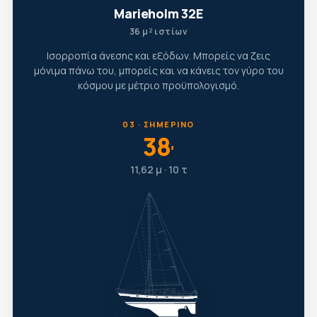
Marieholm 32E
36 μ² ιστίων
Ισορροπία άνεσης και εξόδων. Μπορείς να ζεις
μόνιμα πάνω του, μπορείς και να κάνεις τον γύρο του
κόσμου με μέτριο προϋπολογισμό.
03 · ΣΗΜΕΡΙΝΌ
38
′
11,62 μ · 10 τ