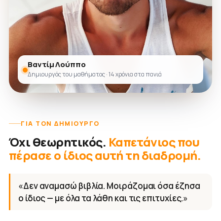
Βαντίμ Λούππο
Δημιουργός του μαθήματος · 14 χρόνια στα πανιά
ΓΙΑ ΤΟΝ ΔΗΜΙΟΥΡΓΌ
Όχι θεωρητικός.
Καπετάνιος που
πέρασε ο ίδιος αυτή τη διαδρομή.
«Δεν αναμασώ βιβλία. Μοιράζομαι όσα έζησα
ο ίδιος — με όλα τα λάθη και τις επιτυχίες.»