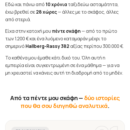
Εδώ και πάνω από
10 χρόνια
ταξιδεύω ασταμάτητα,
έχω βρεθεί σε
28 χώρες
— άλλες με το σκάφος, άλλες
από στεριά.
Είχα στην κατοχή μου
πέντε σκάφη
— από το πρώτο
των 1.200 € και ένα λυόμενο καταμαράν μέχρι το
σημερινό
Hallberg-Rassy 382
αξίας περίπου 300.000 €.
Το καθένα μου έμαθε κάτι δικό του. Όλη αυτή η
εμπειρία είναι συγκεντρωμένη σε ένα μάθημα — για να
μη χρειαστεί να κάνεις αυτή τη διαδρομή από το μηδέν.
Από τα πέντε μου σκάφη —
δύο ιστορίες
που θα σου διηγηθώ αναλυτικά
.