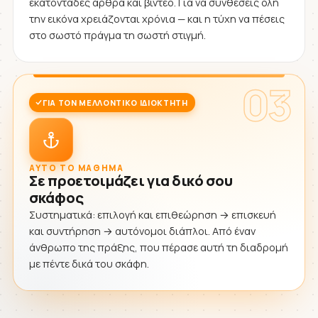
εκατοντάδες άρθρα και βίντεο. Για να συνθέσεις όλη
την εικόνα χρειάζονται χρόνια — και η τύχη να πέσεις
στο σωστό πράγμα τη σωστή στιγμή.
03
ΓΙΑ ΤΟΝ ΜΕΛΛΟΝΤΙΚΌ ΙΔΙΟΚΤΉΤΗ
ΑΥΤΌ ΤΟ ΜΆΘΗΜΑ
Σε προετοιμάζει για δικό σου
σκάφος
Συστηματικά: επιλογή και επιθεώρηση → επισκευή
και συντήρηση → αυτόνομοι διάπλοι. Από έναν
άνθρωπο της πράξης, που πέρασε αυτή τη διαδρομή
με πέντε δικά του σκάφη.