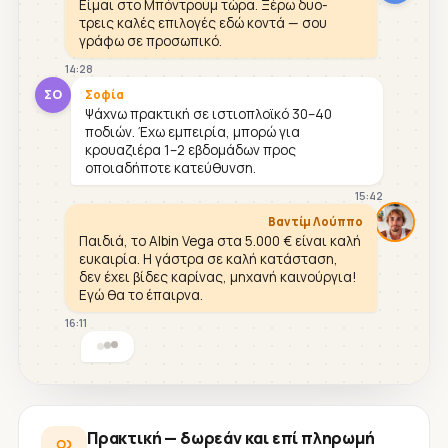
Είμαι στο Μπόντρουμ τώρα. Ξέρω δυο-
τρεις καλές επιλογές εδώ κοντά — σου
γράφω σε προσωπικό.
14:28
ΣΟ
Σοφία
Ψάχνω πρακτική σε ιστιοπλοϊκό 30–40
ποδιών. Έχω εμπειρία, μπορώ για
κρουαζιέρα 1–2 εβδομάδων προς
οποιαδήποτε κατεύθυνση.
15:42
Βαντίμ Λούππο
Παιδιά, το Albin Vega στα 5.000 € είναι καλή
ευκαιρία. Η γάστρα σε καλή κατάσταση,
δεν έχει βίδες καρίνας, μηχανή καινούργια!
Εγώ θα το έπαιρνα.
16:11
Πρακτική — δωρεάν και επί πληρωμή