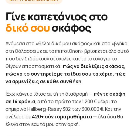
Γίνε καπετάνιος στο
δικό σου
σκάφος
Ανάμεσα στο «θέλω δικό μου σκάφος» και στο «βγήκα
στη θάλασσα με αυτοπεποίθηση» βρίσκεται όλο αυτό
που δεν διδάσκουν οι σχολές και τα ιστολόγια το
θίγουν αποσπασματικά:
πώς να διαλέξεις σκάφος,
πώς να το συντηρείς με τα ίδια σου τα χέρια, πώς
να αρμενίζεις σε κάθε συνθήκη
.
Έχω κάνει ο ίδιος αυτή τη διαδρομή —
πέντε σκάφη
σε 14 χρόνια
, από το πρώτο των 1.200 € μέχρι το
σημερινό Hallberg-Rassy 382 των 300.000 €. Και την
ανέλυσα σε
420+ σύντομα μαθήματα
— όλα όσα θα
έλεγα στον εαυτό μου στην αρχή.