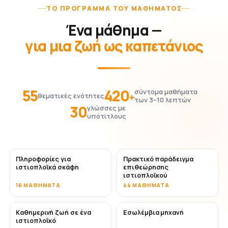
ΤΟ ΠΡΌΓΡΑΜΜΑ ΤΟΥ ΜΑΘΉΜΑΤΟΣ
Ένα μάθημα —
για μια ζωή ως καπετάνιος
55
420
σύντομα μαθήματα
+
θεματικές ενότητες
των 3–10 λεπτών
30
γλώσσες με
υπότιτλους
Πληροφορίες για
Πρακτικό παράδειγμα
ιστιοπλοϊκά σκάφη
επιθεώρησης
ιστιοπλοϊκού
16 ΜΑΘΉΜΑΤΑ
44 ΜΑΘΉΜΑΤΑ
Καθημερινή ζωή σε ένα
Εσωλέμβια μηχανή
ιστιοπλοϊκό