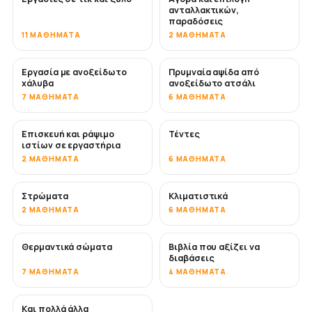
ανταλλακτικών,
παραδόσεις
11 ΜΑΘΉΜΑΤΑ
2 ΜΑΘΉΜΑΤΑ
Εργασία με ανοξείδωτο
Πρυμναία αψίδα από
ΣΎΝΤΟΜΑ
χάλυβα
ανοξείδωτο ατσάλι
7 ΜΑΘΉΜΑΤΑ
6 ΜΑΘΉΜΑΤΑ
Επισκευή και ράψιμο
Τέντες
ΣΎΝΤΟΜΑ
ιστίων σε εργαστήρια
2 ΜΑΘΉΜΑΤΑ
6 ΜΑΘΉΜΑΤΑ
Στρώματα
Κλιματιστικά
ΣΎΝΤΟΜΑ
2 ΜΑΘΉΜΑΤΑ
6 ΜΑΘΉΜΑΤΑ
Θερμαντικά σώματα
Βιβλία που αξίζει να
ΣΎΝΤΟΜΑ
ΣΎΝΤΟΜΑ
διαβάσεις
7 ΜΑΘΉΜΑΤΑ
4 ΜΑΘΉΜΑΤΑ
Και πολλά άλλα
ΣΎΝΤΟΜΑ