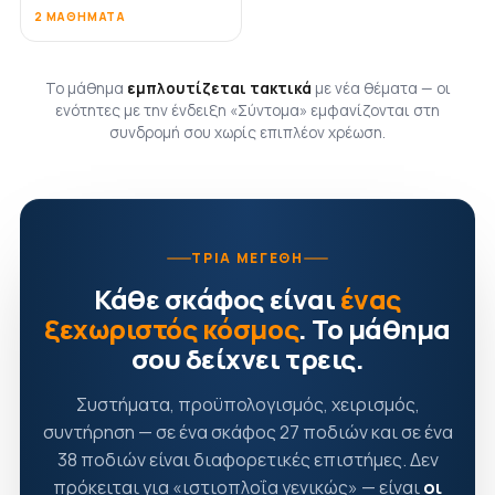
2 ΜΑΘΉΜΑΤΑ
Το μάθημα
εμπλουτίζεται τακτικά
με νέα θέματα — οι
ενότητες με την ένδειξη «Σύντομα» εμφανίζονται στη
συνδρομή σου χωρίς επιπλέον χρέωση.
ΤΡΊΑ ΜΕΓΈΘΗ
Κάθε σκάφος είναι
ένας
ξεχωριστός κόσμος
. Το μάθημα
σου δείχνει τρεις.
Συστήματα, προϋπολογισμός, χειρισμός,
συντήρηση — σε ένα σκάφος 27 ποδιών και σε ένα
38 ποδιών είναι διαφορετικές επιστήμες. Δεν
πρόκειται για «ιστιοπλοΐα γενικώς» — είναι
οι