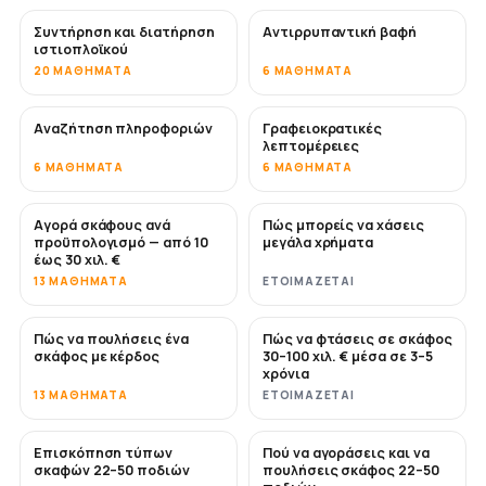
Συντήρηση και διατήρηση
Αντιρρυπαντική βαφή
ΣΎΝΤΟΜΑ
ιστιοπλοϊκού
20 ΜΑΘΉΜΑΤΑ
6 ΜΑΘΉΜΑΤΑ
Αναζήτηση πληροφοριών
Γραφειοκρατικές
λεπτομέρειες
6 ΜΑΘΉΜΑΤΑ
6 ΜΑΘΉΜΑΤΑ
Αγορά σκάφους ανά
Πώς μπορείς να χάσεις
ΣΎΝΤΟΜΑ
ΣΎΝΤΟΜΑ
προϋπολογισμό — από 10
μεγάλα χρήματα
έως 30 χιλ. €
13 ΜΑΘΉΜΑΤΑ
ΕΤΟΙΜΆΖΕΤΑΙ
Πώς να πουλήσεις ένα
Πώς να φτάσεις σε σκάφος
ΝΈΟ
ΝΈΟ
σκάφος με κέρδος
30–100 χιλ. € μέσα σε 3–5
χρόνια
13 ΜΑΘΉΜΑΤΑ
ΕΤΟΙΜΆΖΕΤΑΙ
Επισκόπηση τύπων
Πού να αγοράσεις και να
ΣΎΝΤΟΜΑ
ΣΎΝΤΟΜΑ
σκαφών 22–50 ποδιών
πουλήσεις σκάφος 22–50