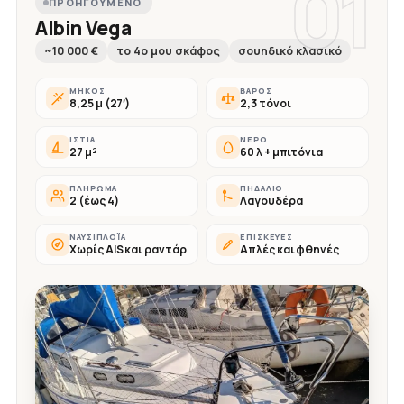
01
ΠΡΟΗΓΟΎΜΕΝΟ
Albin Vega
~10 000 €
το 4ο μου σκάφος
σουηδικό κλασικό
ΜΉΚΟΣ
ΒΆΡΟΣ
8,25 μ (27′)
2,3 τόνοι
ΙΣΤΊΑ
ΝΕΡΌ
27 μ²
60 λ + μπιτόνια
ΠΛΉΡΩΜΑ
ΠΗΔΆΛΙΟ
2 (έως 4)
Λαγουδέρα
ΝΑΥΣΙΠΛΟΪ́Α
ΕΠΙΣΚΕΥΈΣ
Χωρίς AIS και ραντάρ
Απλές και φθηνές