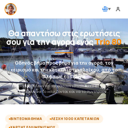
Θα απαντήσω στις ερωτήσεις
σου για την αγορά ενός
Trio 80
Οδηγός βήμα προς βήμα για την αγορά, τον
χειρισμό και την κατοχή ιστιοπλοϊκού, από το
Άλφα ως το Ωμέγα
Για όσους θέλουν να αγοράσουν ιστιοπλοϊκό σκάφος, να
μάθουν να το χειρίζονται και να το συντηρούν
ΒΙΝΤΕΟΜΆΘΗΜΑ
ΛΈΣΧΗ 1000 ΚΑΠΕΤΆΝΙΩΝ
ΧΆΡΤΗΣ ΕΛΛΙΜΕΝΙΣΜΟΎ