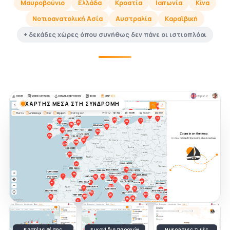
Μαυροβούνιο
Ελλάδα
Κροατία
Ιαπωνία
Κίνα
Νοτιοανατολική Ασία
Αυστραλία
Καραϊβική
+ δεκάδες χώρες όπου συνήθως δεν πάνε οι ιστιοπλόοι
ΧΆΡΤΗΣ ΜΈΣΑ ΣΤΗ ΣΥΝΔΡΟΜΉ
Καρτέλα θέσης
Εικονίδια παροχών
Ημερήσιες τιμές