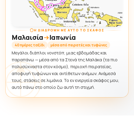
Η ΔΙΑΔΡΟΜΉ ΜΕ ΑΥΤΌ ΤΟ ΣΚΆΦΟΣ
Μαλαισία
Ιαπωνία
40 ημέρες ταξίδι
μέσα από πειρατές και τυφώνες
Μεγάλοι διάπλοι νονστόπ, μιας εβδομάδας και
παραπάνω — μέσα από τα Στενά της Μαλάκα (τα πιο
πολυσύχναστα στον κόσμο), περιοχή πειρατείας,
αποφυγή τυφώνων και αντίθετων ανέμων. Ανάμεσά
τους, στάσεις σε λιμάνια. Το εν ενεργεία σκάφος μου,
αυτό πάνω στο οποίο ζω αυτή τη στιγμή.