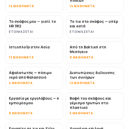
ποδιών
14 ΜΑΘΉΜΑΤΑ
14 ΜΑΘΉΜΑΤΑ
Το σκάφος μου — γιατί το
Το τικ στο σκάφος — υπέρ
ΣΎΝΤΟΜΑ
ΣΎΝΤΟΜΑ
HR 382
και κατά
ΕΤΟΙΜΆΖΕΤΑΙ
ΕΤΟΙΜΆΖΕΤΑΙ
Ιστιοπλοΐα στην Ασία
Από τη Βαλτική στη
ΣΎΝΤΟΜΑ
ΣΎΝΤΟΜΑ
Μεσόγειο
13 ΜΑΘΉΜΑΤΑ
9 ΜΑΘΉΜΑΤΑ
Αφαλατωτής — πόσιμο
Διατυπώσεις διέλευσης
ΣΎΝΤΟΜΑ
νερό από θαλασσινό
των συνόρων
4 ΜΑΘΉΜΑΤΑ
12 ΜΑΘΉΜΑΤΑ
Εργασία με εργολάβους — η
Βαφή του σκάφους και
ΣΎΝΤΟΜΑ
ΣΎΝΤΟΜΑ
εμπειρία μου
γέμισμα τρυπών στο
πλαστικό
9 ΜΑΘΉΜΑΤΑ
5 ΜΑΘΉΜΑΤΑ
Εργασίες σε τικ και ξύλο
Αγορά και επιλογή
ΣΎΝΤΟΜΑ