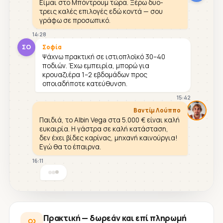
Είμαι στο Μπόντρουμ τώρα. Ξέρω δυο-
τρεις καλές επιλογές εδώ κοντά — σου
γράφω σε προσωπικό.
14:28
ΣΟ
Σοφία
Ψάχνω πρακτική σε ιστιοπλοϊκό 30–40
ποδιών. Έχω εμπειρία, μπορώ για
κρουαζιέρα 1–2 εβδομάδων προς
οποιαδήποτε κατεύθυνση.
15:42
Βαντίμ Λούππο
Παιδιά, το Albin Vega στα 5.000 € είναι καλή
ευκαιρία. Η γάστρα σε καλή κατάσταση,
δεν έχει βίδες καρίνας, μηχανή καινούργια!
Εγώ θα το έπαιρνα.
16:11
Πρακτική — δωρεάν και επί πληρωμή