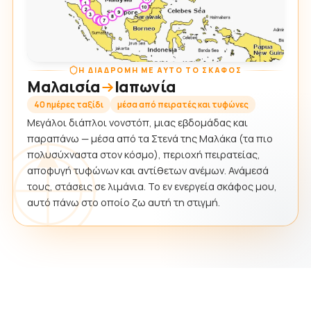
Η ΔΙΑΔΡΟΜΉ ΜΕ ΑΥΤΌ ΤΟ ΣΚΆΦΟΣ
Μαλαισία
Ιαπωνία
40 ημέρες ταξίδι
μέσα από πειρατές και τυφώνες
Μεγάλοι διάπλοι νονστόπ, μιας εβδομάδας και
παραπάνω — μέσα από τα Στενά της Μαλάκα (τα πιο
πολυσύχναστα στον κόσμο), περιοχή πειρατείας,
αποφυγή τυφώνων και αντίθετων ανέμων. Ανάμεσά
τους, στάσεις σε λιμάνια. Το εν ενεργεία σκάφος μου,
αυτό πάνω στο οποίο ζω αυτή τη στιγμή.