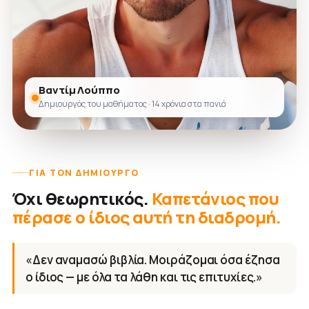
Βαντίμ Λούππο
Δημιουργός του μαθήματος · 14 χρόνια στα πανιά
ΓΙΑ ΤΟΝ ΔΗΜΙΟΥΡΓΌ
Όχι θεωρητικός.
Καπετάνιος που
πέρασε ο ίδιος αυτή τη διαδρομή.
«Δεν αναμασώ βιβλία. Μοιράζομαι όσα έζησα
ο ίδιος — με όλα τα λάθη και τις επιτυχίες.»