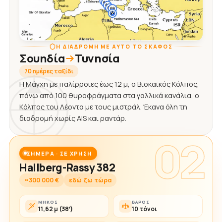
Η ΔΙΑΔΡΟΜΉ ΜΕ ΑΥΤΌ ΤΟ ΣΚΆΦΟΣ
Σουηδία
Τυνησία
70 ημέρες ταξίδι
Η Μάγχη με παλίρροιες έως 12 μ, ο Βισκαϊκός Κόλπος,
πάνω από 100 θυροφράγματα στα γαλλικά κανάλια, ο
Κόλπος του Λέοντα με τους μιστράλ. Έκανα όλη τη
διαδρομή χωρίς AIS και ραντάρ.
02
ΣΉΜΕΡΑ · ΣΕ ΧΡΉΣΗ
Hallberg-Rassy 382
~300 000 €
εδώ ζω τώρα
ΜΉΚΟΣ
ΒΆΡΟΣ
11,62 μ (38′)
10 τόνοι