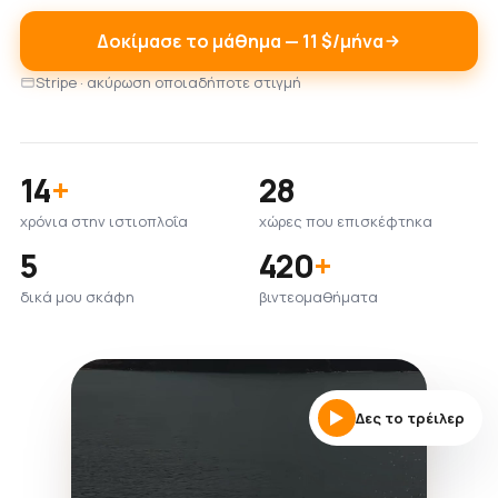
Δοκίμασε το μάθημα — 11 $/μήνα
Stripe · ακύρωση οποιαδήποτε στιγμή
14
+
28
χρόνια στην ιστιοπλοΐα
χώρες που επισκέφτηκα
5
420
+
δικά μου σκάφη
βιντεομαθήματα
Δες το τρέιλερ