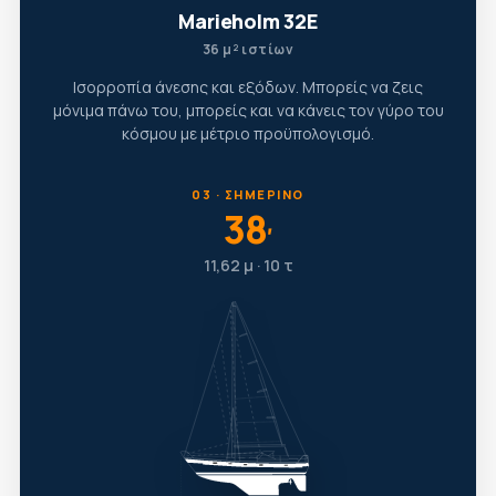
Marieholm 32E
36 μ² ιστίων
Ισορροπία άνεσης και εξόδων. Μπορείς να ζεις
μόνιμα πάνω του, μπορείς και να κάνεις τον γύρο του
κόσμου με μέτριο προϋπολογισμό.
03 · ΣΗΜΕΡΙΝΌ
38
′
11,62 μ · 10 τ