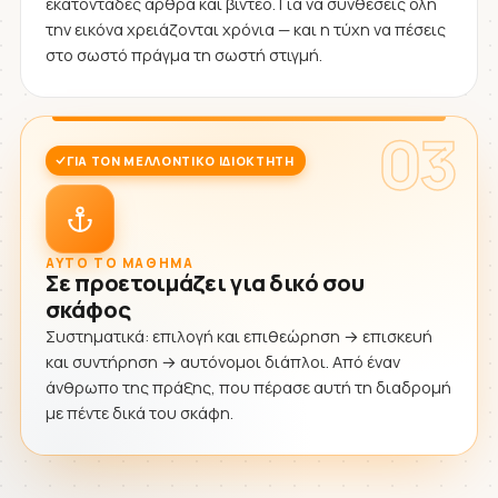
εκατοντάδες άρθρα και βίντεο. Για να συνθέσεις όλη
την εικόνα χρειάζονται χρόνια — και η τύχη να πέσεις
στο σωστό πράγμα τη σωστή στιγμή.
03
ΓΙΑ ΤΟΝ ΜΕΛΛΟΝΤΙΚΌ ΙΔΙΟΚΤΉΤΗ
ΑΥΤΌ ΤΟ ΜΆΘΗΜΑ
Σε προετοιμάζει για δικό σου
σκάφος
Συστηματικά: επιλογή και επιθεώρηση → επισκευή
και συντήρηση → αυτόνομοι διάπλοι. Από έναν
άνθρωπο της πράξης, που πέρασε αυτή τη διαδρομή
με πέντε δικά του σκάφη.