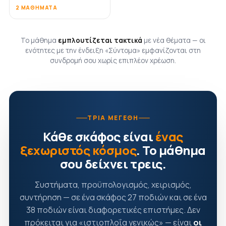
2 ΜΑΘΉΜΑΤΑ
Το μάθημα
εμπλουτίζεται τακτικά
με νέα θέματα — οι
ενότητες με την ένδειξη «Σύντομα» εμφανίζονται στη
συνδρομή σου χωρίς επιπλέον χρέωση.
ΤΡΊΑ ΜΕΓΈΘΗ
Κάθε σκάφος είναι
ένας
ξεχωριστός κόσμος
. Το μάθημα
σου δείχνει τρεις.
Συστήματα, προϋπολογισμός, χειρισμός,
συντήρηση — σε ένα σκάφος 27 ποδιών και σε ένα
38 ποδιών είναι διαφορετικές επιστήμες. Δεν
πρόκειται για «ιστιοπλοΐα γενικώς» — είναι
οι