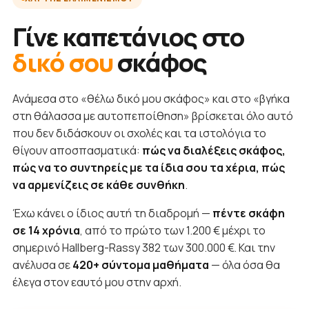
Γίνε καπετάνιος στο
δικό σου
σκάφος
Ανάμεσα στο «θέλω δικό μου σκάφος» και στο «βγήκα
στη θάλασσα με αυτοπεποίθηση» βρίσκεται όλο αυτό
που δεν διδάσκουν οι σχολές και τα ιστολόγια το
θίγουν αποσπασματικά:
πώς να διαλέξεις σκάφος,
πώς να το συντηρείς με τα ίδια σου τα χέρια, πώς
να αρμενίζεις σε κάθε συνθήκη
.
Έχω κάνει ο ίδιος αυτή τη διαδρομή —
πέντε σκάφη
σε 14 χρόνια
, από το πρώτο των 1.200 € μέχρι το
σημερινό Hallberg-Rassy 382 των 300.000 €. Και την
ανέλυσα σε
420+ σύντομα μαθήματα
— όλα όσα θα
έλεγα στον εαυτό μου στην αρχή.