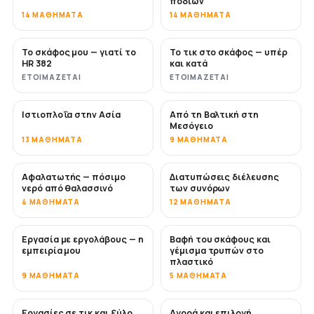
ποδιών
14 ΜΑΘΉΜΑΤΑ
14 ΜΑΘΉΜΑΤΑ
Το σκάφος μου — γιατί το
Το τικ στο σκάφος — υπέρ
ΣΎΝΤΟΜΑ
ΣΎΝΤΟΜΑ
HR 382
και κατά
ΕΤΟΙΜΆΖΕΤΑΙ
ΕΤΟΙΜΆΖΕΤΑΙ
Ιστιοπλοΐα στην Ασία
Από τη Βαλτική στη
ΣΎΝΤΟΜΑ
ΣΎΝΤΟΜΑ
Μεσόγειο
13 ΜΑΘΉΜΑΤΑ
9 ΜΑΘΉΜΑΤΑ
Αφαλατωτής — πόσιμο
Διατυπώσεις διέλευσης
ΣΎΝΤΟΜΑ
νερό από θαλασσινό
των συνόρων
4 ΜΑΘΉΜΑΤΑ
12 ΜΑΘΉΜΑΤΑ
Εργασία με εργολάβους — η
Βαφή του σκάφους και
ΣΎΝΤΟΜΑ
ΣΎΝΤΟΜΑ
εμπειρία μου
γέμισμα τρυπών στο
πλαστικό
9 ΜΑΘΉΜΑΤΑ
5 ΜΑΘΉΜΑΤΑ
Εργασίες σε τικ και ξύλο
Αγορά και επιλογή
ΣΎΝΤΟΜΑ