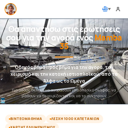
Θα απαντήσω στις ερωτήσεις
σου για την αγορά ενός
Mamba
35
Οδηγός βήμα προς βήμα για την αγορά, τον
χειρισμό και την κατοχή ιστιοπλοϊκού, από το
Άλφα ως το Ωμέγα
Για όσους θέλουν να αγοράσουν ιστιοπλοϊκό σκάφος, να
μάθουν να το χειρίζονται και να το συντηρούν
ΒΙΝΤΕΟΜΆΘΗΜΑ
ΛΈΣΧΗ 1000 ΚΑΠΕΤΆΝΙΩΝ
ΧΆΡΤΗΣ ΕΛΛΙΜΕΝΙΣΜΟΎ