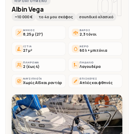
01
ΠΡΟΗΓΟΎΜΕΝΟ
Albin Vega
~10 000 €
το 4ο μου σκάφος
σουηδικό κλασικό
ΜΉΚΟΣ
ΒΆΡΟΣ
8,25 μ (27′)
2,3 τόνοι
ΙΣΤΊΑ
ΝΕΡΌ
27 μ²
60 λ + μπιτόνια
ΠΛΉΡΩΜΑ
ΠΗΔΆΛΙΟ
2 (έως 4)
Λαγουδέρα
ΝΑΥΣΙΠΛΟΪ́Α
ΕΠΙΣΚΕΥΈΣ
Χωρίς AIS και ραντάρ
Απλές και φθηνές