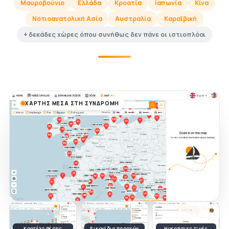
Μαυροβούνιο
Ελλάδα
Κροατία
Ιαπωνία
Κίνα
Νοτιοανατολική Ασία
Αυστραλία
Καραϊβική
+ δεκάδες χώρες όπου συνήθως δεν πάνε οι ιστιοπλόοι
ΧΆΡΤΗΣ ΜΈΣΑ ΣΤΗ ΣΥΝΔΡΟΜΉ
Καρτέλα θέσης
Εικονίδια παροχών
Ημερήσιες τιμές