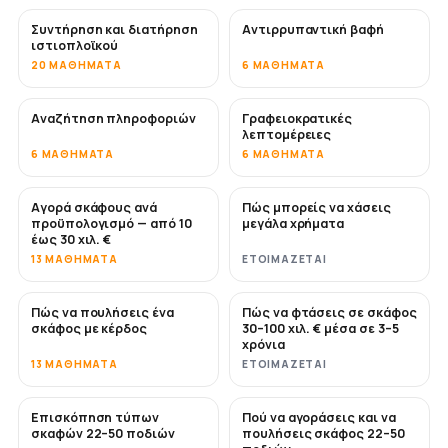
Συντήρηση και διατήρηση
Αντιρρυπαντική βαφή
ΣΎΝΤΟΜΑ
ιστιοπλοϊκού
20 ΜΑΘΉΜΑΤΑ
6 ΜΑΘΉΜΑΤΑ
Αναζήτηση πληροφοριών
Γραφειοκρατικές
λεπτομέρειες
6 ΜΑΘΉΜΑΤΑ
6 ΜΑΘΉΜΑΤΑ
Αγορά σκάφους ανά
Πώς μπορείς να χάσεις
ΣΎΝΤΟΜΑ
ΣΎΝΤΟΜΑ
προϋπολογισμό — από 10
μεγάλα χρήματα
έως 30 χιλ. €
13 ΜΑΘΉΜΑΤΑ
ΕΤΟΙΜΆΖΕΤΑΙ
Πώς να πουλήσεις ένα
Πώς να φτάσεις σε σκάφος
ΝΈΟ
ΝΈΟ
σκάφος με κέρδος
30–100 χιλ. € μέσα σε 3–5
χρόνια
13 ΜΑΘΉΜΑΤΑ
ΕΤΟΙΜΆΖΕΤΑΙ
Επισκόπηση τύπων
Πού να αγοράσεις και να
ΣΎΝΤΟΜΑ
ΣΎΝΤΟΜΑ
σκαφών 22–50 ποδιών
πουλήσεις σκάφος 22–50