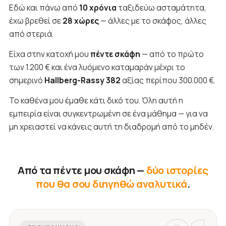
Εδώ και πάνω από
10 χρόνια
ταξιδεύω ασταμάτητα,
έχω βρεθεί σε
28 χώρες
— άλλες με το σκάφος, άλλες
από στεριά.
Είχα στην κατοχή μου
πέντε σκάφη
— από το πρώτο
των 1.200 € και ένα λυόμενο καταμαράν μέχρι το
σημερινό
Hallberg-Rassy 382
αξίας περίπου 300.000 €.
Το καθένα μου έμαθε κάτι δικό του. Όλη αυτή η
εμπειρία είναι συγκεντρωμένη σε ένα μάθημα — για να
μη χρειαστεί να κάνεις αυτή τη διαδρομή από το μηδέν.
Από τα πέντε μου σκάφη —
δύο ιστορίες
που θα σου διηγηθώ αναλυτικά
.