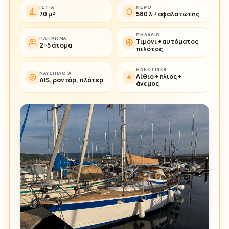
ΙΣΤΊΑ
ΝΕΡΌ
70 μ²
580 λ + αφαλατωτής
ΠΗΔΆΛΙΟ
ΠΛΉΡΩΜΑ
Τιμόνι + αυτόματος
2–5 άτομα
πιλότος
ΗΛΕΚΤΡΙΚΆ
ΝΑΥΣΙΠΛΟΪ́Α
Λίθιο + ήλιος +
AIS, ραντάρ, πλότερ
άνεμος