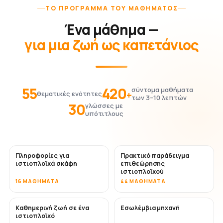
ΤΟ ΠΡΌΓΡΑΜΜΑ ΤΟΥ ΜΑΘΉΜΑΤΟΣ
Ένα μάθημα —
για μια ζωή ως καπετάνιος
55
420
σύντομα μαθήματα
+
θεματικές ενότητες
των 3–10 λεπτών
30
γλώσσες με
υπότιτλους
Πληροφορίες για
Πρακτικό παράδειγμα
ιστιοπλοϊκά σκάφη
επιθεώρησης
ιστιοπλοϊκού
16 ΜΑΘΉΜΑΤΑ
44 ΜΑΘΉΜΑΤΑ
Καθημερινή ζωή σε ένα
Εσωλέμβια μηχανή
ιστιοπλοϊκό