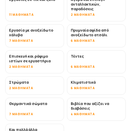
ανταλλακτικών,
παραδόσεις
11 ΜΑΘΉΜΑΤΑ
2 ΜΑΘΉΜΑΤΑ
Εργασία με ανοξείδωτο
Πρυμναία αψίδα από
ΣΎΝΤΟΜΑ
χάλυβα
ανοξείδωτο ατσάλι
7 ΜΑΘΉΜΑΤΑ
6 ΜΑΘΉΜΑΤΑ
Επισκευή και ράψιμο
Τέντες
ΣΎΝΤΟΜΑ
ιστίων σε εργαστήρια
2 ΜΑΘΉΜΑΤΑ
6 ΜΑΘΉΜΑΤΑ
Στρώματα
Κλιματιστικά
ΣΎΝΤΟΜΑ
2 ΜΑΘΉΜΑΤΑ
6 ΜΑΘΉΜΑΤΑ
Θερμαντικά σώματα
Βιβλία που αξίζει να
ΣΎΝΤΟΜΑ
ΣΎΝΤΟΜΑ
διαβάσεις
7 ΜΑΘΉΜΑΤΑ
4 ΜΑΘΉΜΑΤΑ
Και πολλά άλλα
ΣΎΝΤΟΜΑ