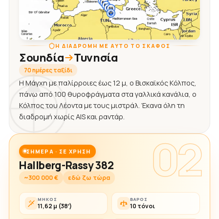
Η ΔΙΑΔΡΟΜΉ ΜΕ ΑΥΤΌ ΤΟ ΣΚΆΦΟΣ
Σουηδία
Τυνησία
70 ημέρες ταξίδι
Η Μάγχη με παλίρροιες έως 12 μ, ο Βισκαϊκός Κόλπος,
πάνω από 100 θυροφράγματα στα γαλλικά κανάλια, ο
Κόλπος του Λέοντα με τους μιστράλ. Έκανα όλη τη
διαδρομή χωρίς AIS και ραντάρ.
02
ΣΉΜΕΡΑ · ΣΕ ΧΡΉΣΗ
Hallberg-Rassy 382
~300 000 €
εδώ ζω τώρα
ΜΉΚΟΣ
ΒΆΡΟΣ
11,62 μ (38′)
10 τόνοι