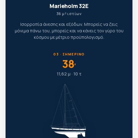
Marieholm 32E
36 μ² ιστίων
Ισορροπία άνεσης και εξόδων. Μπορείς να ζεις
μόνιμα πάνω του, μπορείς και να κάνεις τον γύρο του
κόσμου με μέτριο προϋπολογισμό.
03 · ΣΗΜΕΡΙΝΌ
38
′
11,62 μ · 10 τ