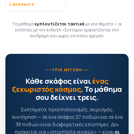
2 ΜΑΘΉΜΑΤΑ
Το μάθημα
εμπλουτίζεται τακτικά
με νέα θέματα — οι
ενότητες με την ένδειξη «Σύντομα» εμφανίζονται στη
συνδρομή σου χωρίς επιπλέον χρέωση.
ΤΡΊΑ ΜΕΓΈΘΗ
Κάθε σκάφος είναι
ένας
ξεχωριστός κόσμος
. Το μάθημα
σου δείχνει τρεις.
Συστήματα, προϋπολογισμός, χειρισμός,
συντήρηση — σε ένα σκάφος 27 ποδιών και σε ένα
38 ποδιών είναι διαφορετικές επιστήμες. Δεν
πρόκειται για «ιστιοπλοΐα γενικώς» — είναι
οι