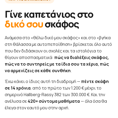
Γίνε καπετάνιος στο
δικό σου
σκάφος
Ανάμεσα στο «θέλω δικό μου σκάφος» και στο «βγήκα
στη θάλασσα με αυτοπεποίθηση» βρίσκεται όλο αυτό
που δεν διδάσκουν οι σχολές και τα ιστολόγια το
θίγουν αποσπασματικά:
πώς να διαλέξεις σκάφος,
πώς να το συντηρείς με τα ίδια σου τα χέρια, πώς
να αρμενίζεις σε κάθε συνθήκη
.
Έχω κάνει ο ίδιος αυτή τη διαδρομή —
πέντε σκάφη
σε 14 χρόνια
, από το πρώτο των 1.200 € μέχρι το
σημερινό Hallberg-Rassy 382 των 300.000 €. Και την
ανέλυσα σε
420+ σύντομα μαθήματα
— όλα όσα θα
έλεγα στον εαυτό μου στην αρχή.