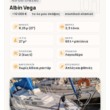
01
ΠΡΟΗΓΟΎΜΕΝΟ
Albin Vega
~10 000 €
το 4ο μου σκάφος
σουηδικό κλασικό
ΜΉΚΟΣ
ΒΆΡΟΣ
8,25 μ (27′)
2,3 τόνοι
ΙΣΤΊΑ
ΝΕΡΌ
27 μ²
60 λ + μπιτόνια
ΠΛΉΡΩΜΑ
ΠΗΔΆΛΙΟ
2 (έως 4)
Λαγουδέρα
ΝΑΥΣΙΠΛΟΪ́Α
ΕΠΙΣΚΕΥΈΣ
Χωρίς AIS και ραντάρ
Απλές και φθηνές