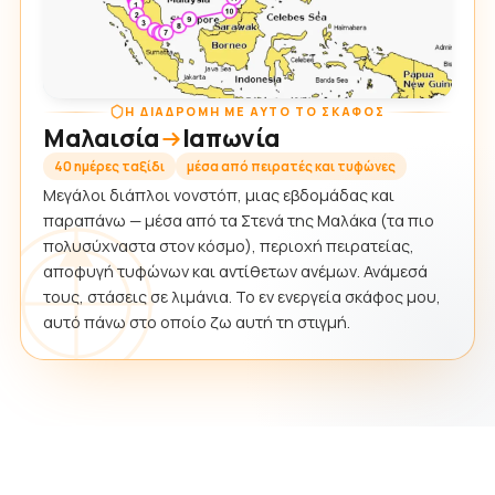
Η ΔΙΑΔΡΟΜΉ ΜΕ ΑΥΤΌ ΤΟ ΣΚΆΦΟΣ
Μαλαισία
Ιαπωνία
40 ημέρες ταξίδι
μέσα από πειρατές και τυφώνες
Μεγάλοι διάπλοι νονστόπ, μιας εβδομάδας και
παραπάνω — μέσα από τα Στενά της Μαλάκα (τα πιο
πολυσύχναστα στον κόσμο), περιοχή πειρατείας,
αποφυγή τυφώνων και αντίθετων ανέμων. Ανάμεσά
τους, στάσεις σε λιμάνια. Το εν ενεργεία σκάφος μου,
αυτό πάνω στο οποίο ζω αυτή τη στιγμή.