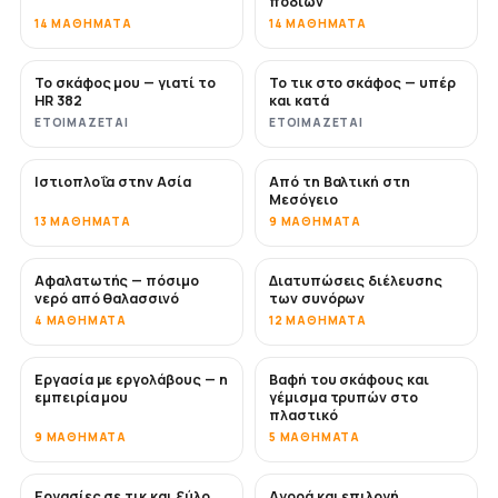
ποδιών
14 ΜΑΘΉΜΑΤΑ
14 ΜΑΘΉΜΑΤΑ
Το σκάφος μου — γιατί το
Το τικ στο σκάφος — υπέρ
ΣΎΝΤΟΜΑ
ΣΎΝΤΟΜΑ
HR 382
και κατά
ΕΤΟΙΜΆΖΕΤΑΙ
ΕΤΟΙΜΆΖΕΤΑΙ
Ιστιοπλοΐα στην Ασία
Από τη Βαλτική στη
ΣΎΝΤΟΜΑ
ΣΎΝΤΟΜΑ
Μεσόγειο
13 ΜΑΘΉΜΑΤΑ
9 ΜΑΘΉΜΑΤΑ
Αφαλατωτής — πόσιμο
Διατυπώσεις διέλευσης
ΣΎΝΤΟΜΑ
νερό από θαλασσινό
των συνόρων
4 ΜΑΘΉΜΑΤΑ
12 ΜΑΘΉΜΑΤΑ
Εργασία με εργολάβους — η
Βαφή του σκάφους και
ΣΎΝΤΟΜΑ
ΣΎΝΤΟΜΑ
εμπειρία μου
γέμισμα τρυπών στο
πλαστικό
9 ΜΑΘΉΜΑΤΑ
5 ΜΑΘΉΜΑΤΑ
Εργασίες σε τικ και ξύλο
Αγορά και επιλογή
ΣΎΝΤΟΜΑ