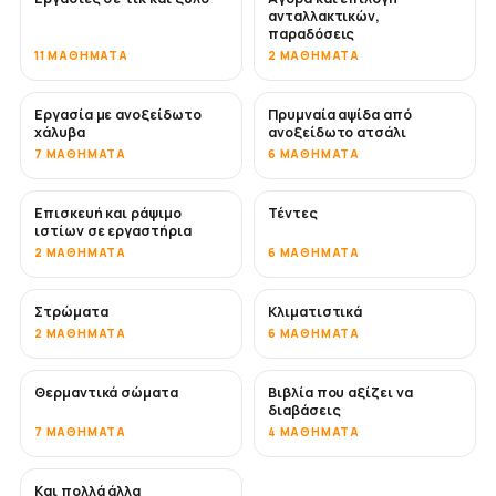
ανταλλακτικών,
παραδόσεις
11 ΜΑΘΉΜΑΤΑ
2 ΜΑΘΉΜΑΤΑ
Εργασία με ανοξείδωτο
Πρυμναία αψίδα από
ΣΎΝΤΟΜΑ
χάλυβα
ανοξείδωτο ατσάλι
7 ΜΑΘΉΜΑΤΑ
6 ΜΑΘΉΜΑΤΑ
Επισκευή και ράψιμο
Τέντες
ΣΎΝΤΟΜΑ
ιστίων σε εργαστήρια
2 ΜΑΘΉΜΑΤΑ
6 ΜΑΘΉΜΑΤΑ
Στρώματα
Κλιματιστικά
ΣΎΝΤΟΜΑ
2 ΜΑΘΉΜΑΤΑ
6 ΜΑΘΉΜΑΤΑ
Θερμαντικά σώματα
Βιβλία που αξίζει να
ΣΎΝΤΟΜΑ
ΣΎΝΤΟΜΑ
διαβάσεις
7 ΜΑΘΉΜΑΤΑ
4 ΜΑΘΉΜΑΤΑ
Και πολλά άλλα
ΣΎΝΤΟΜΑ