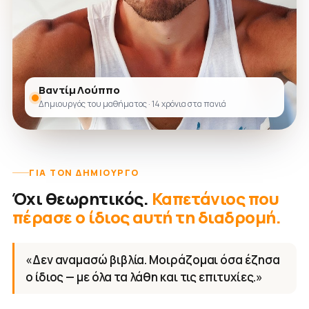
Βαντίμ Λούππο
Δημιουργός του μαθήματος · 14 χρόνια στα πανιά
ΓΙΑ ΤΟΝ ΔΗΜΙΟΥΡΓΌ
Όχι θεωρητικός.
Καπετάνιος που
πέρασε ο ίδιος αυτή τη διαδρομή.
«Δεν αναμασώ βιβλία. Μοιράζομαι όσα έζησα
ο ίδιος — με όλα τα λάθη και τις επιτυχίες.»