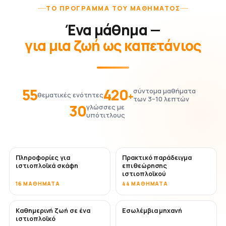
ΤΟ ΠΡΌΓΡΑΜΜΑ ΤΟΥ ΜΑΘΉΜΑΤΟΣ
Ένα μάθημα —
για μια ζωή ως καπετάνιος
55
420
σύντομα μαθήματα
+
θεματικές ενότητες
των 3–10 λεπτών
30
γλώσσες με
υπότιτλους
Πληροφορίες για
Πρακτικό παράδειγμα
ιστιοπλοϊκά σκάφη
επιθεώρησης
ιστιοπλοϊκού
16 ΜΑΘΉΜΑΤΑ
44 ΜΑΘΉΜΑΤΑ
Καθημερινή ζωή σε ένα
Εσωλέμβια μηχανή
ιστιοπλοϊκό