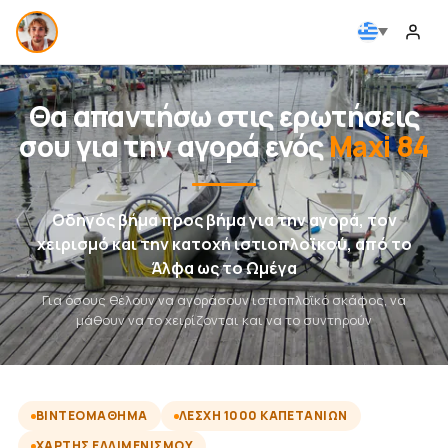
Θα απαντήσω στις ερωτήσεις
σου για την αγορά ενός
Maxi 84
Οδηγός βήμα προς βήμα για την αγορά, τον
χειρισμό και την κατοχή ιστιοπλοϊκού, από το
Άλφα ως το Ωμέγα
Για όσους θέλουν να αγοράσουν ιστιοπλοϊκό σκάφος, να
μάθουν να το χειρίζονται και να το συντηρούν
ΒΙΝΤΕΟΜΆΘΗΜΑ
ΛΈΣΧΗ 1000 ΚΑΠΕΤΆΝΙΩΝ
ΧΆΡΤΗΣ ΕΛΛΙΜΕΝΙΣΜΟΎ