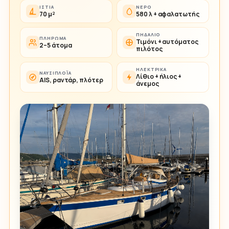
ΙΣΤΊΑ
ΝΕΡΌ
70 μ²
580 λ + αφαλατωτής
ΠΗΔΆΛΙΟ
ΠΛΉΡΩΜΑ
Τιμόνι + αυτόματος
2–5 άτομα
πιλότος
ΗΛΕΚΤΡΙΚΆ
ΝΑΥΣΙΠΛΟΪ́Α
Λίθιο + ήλιος +
AIS, ραντάρ, πλότερ
άνεμος