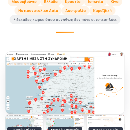
Μαυροβούνιο
Ελλάδα
Κροατία
Ιαπωνία
Κίνα
Νοτιοανατολική Ασία
Αυστραλία
Καραϊβική
+ δεκάδες χώρες όπου συνήθως δεν πάνε οι ιστιοπλόοι
ΧΆΡΤΗΣ ΜΈΣΑ ΣΤΗ ΣΥΝΔΡΟΜΉ
Καρτέλα θέσης
Εικονίδια παροχών
Ημερήσιες τιμές