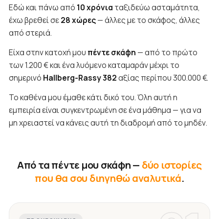
Εδώ και πάνω από
10 χρόνια
ταξιδεύω ασταμάτητα,
έχω βρεθεί σε
28 χώρες
— άλλες με το σκάφος, άλλες
από στεριά.
Είχα στην κατοχή μου
πέντε σκάφη
— από το πρώτο
των 1.200 € και ένα λυόμενο καταμαράν μέχρι το
σημερινό
Hallberg-Rassy 382
αξίας περίπου 300.000 €.
Το καθένα μου έμαθε κάτι δικό του. Όλη αυτή η
εμπειρία είναι συγκεντρωμένη σε ένα μάθημα — για να
μη χρειαστεί να κάνεις αυτή τη διαδρομή από το μηδέν.
Από τα πέντε μου σκάφη —
δύο ιστορίες
που θα σου διηγηθώ αναλυτικά
.