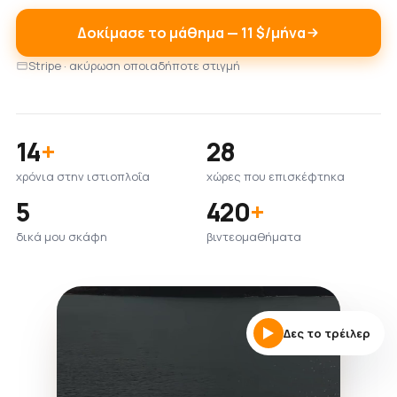
Δοκίμασε το μάθημα — 11 $/μήνα
Stripe · ακύρωση οποιαδήποτε στιγμή
14
+
28
χρόνια στην ιστιοπλοΐα
χώρες που επισκέφτηκα
5
420
+
δικά μου σκάφη
βιντεομαθήματα
Δες το τρέιλερ