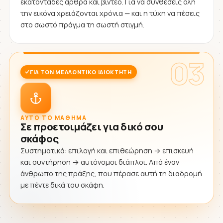
εκατοντάδες άρθρα και βίντεο. Για να συνθέσεις όλη
την εικόνα χρειάζονται χρόνια — και η τύχη να πέσεις
στο σωστό πράγμα τη σωστή στιγμή.
03
ΓΙΑ ΤΟΝ ΜΕΛΛΟΝΤΙΚΌ ΙΔΙΟΚΤΉΤΗ
ΑΥΤΌ ΤΟ ΜΆΘΗΜΑ
Σε προετοιμάζει για δικό σου
σκάφος
Συστηματικά: επιλογή και επιθεώρηση → επισκευή
και συντήρηση → αυτόνομοι διάπλοι. Από έναν
άνθρωπο της πράξης, που πέρασε αυτή τη διαδρομή
με πέντε δικά του σκάφη.