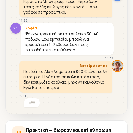
Είμαι στο Μπόντρουμ τώρα. Ξέρω δυο-
τρεις καλές επιλογές εδώ κοντά — σου
γράφω σε προσωπικό.
14:28
ΣΟ
Σοφία
Ψάχνω πρακτική σε ιστιοπλοϊκό 30–40
ποδιών. Έχω εμπειρία, μπορώ για
κρουαζιέρα 1–2 εβδομάδων προς
οποιαδήποτε κατεύθυνση.
15:42
Βαντίμ Λούππο
Παιδιά, το Albin Vega στα 5.000 € είναι καλή
ευκαιρία. Η γάστρα σε καλή κατάσταση,
δεν έχει βίδες καρίνας, μηχανή καινούργια!
Εγώ θα το έπαιρνα.
16:11
Πρακτική — δωρεάν και επί πληρωμή