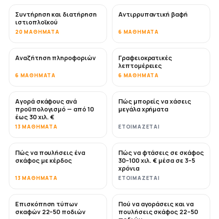
Συντήρηση και διατήρηση
Αντιρρυπαντική βαφή
ΣΎΝΤΟΜΑ
ιστιοπλοϊκού
20 ΜΑΘΉΜΑΤΑ
6 ΜΑΘΉΜΑΤΑ
Αναζήτηση πληροφοριών
Γραφειοκρατικές
λεπτομέρειες
6 ΜΑΘΉΜΑΤΑ
6 ΜΑΘΉΜΑΤΑ
Αγορά σκάφους ανά
Πώς μπορείς να χάσεις
ΣΎΝΤΟΜΑ
ΣΎΝΤΟΜΑ
προϋπολογισμό — από 10
μεγάλα χρήματα
έως 30 χιλ. €
13 ΜΑΘΉΜΑΤΑ
ΕΤΟΙΜΆΖΕΤΑΙ
Πώς να πουλήσεις ένα
Πώς να φτάσεις σε σκάφος
ΝΈΟ
ΝΈΟ
σκάφος με κέρδος
30–100 χιλ. € μέσα σε 3–5
χρόνια
13 ΜΑΘΉΜΑΤΑ
ΕΤΟΙΜΆΖΕΤΑΙ
Επισκόπηση τύπων
Πού να αγοράσεις και να
ΣΎΝΤΟΜΑ
ΣΎΝΤΟΜΑ
σκαφών 22–50 ποδιών
πουλήσεις σκάφος 22–50