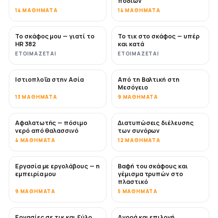
ποδιών
14 ΜΑΘΉΜΑΤΑ
14 ΜΑΘΉΜΑΤΑ
Το σκάφος μου — γιατί το
Το τικ στο σκάφος — υπέρ
ΣΎΝΤΟΜΑ
ΣΎΝΤΟΜΑ
HR 382
και κατά
ΕΤΟΙΜΆΖΕΤΑΙ
ΕΤΟΙΜΆΖΕΤΑΙ
Ιστιοπλοΐα στην Ασία
Από τη Βαλτική στη
ΣΎΝΤΟΜΑ
ΣΎΝΤΟΜΑ
Μεσόγειο
13 ΜΑΘΉΜΑΤΑ
9 ΜΑΘΉΜΑΤΑ
Αφαλατωτής — πόσιμο
Διατυπώσεις διέλευσης
ΣΎΝΤΟΜΑ
νερό από θαλασσινό
των συνόρων
4 ΜΑΘΉΜΑΤΑ
12 ΜΑΘΉΜΑΤΑ
Εργασία με εργολάβους — η
Βαφή του σκάφους και
ΣΎΝΤΟΜΑ
ΣΎΝΤΟΜΑ
εμπειρία μου
γέμισμα τρυπών στο
πλαστικό
9 ΜΑΘΉΜΑΤΑ
5 ΜΑΘΉΜΑΤΑ
Εργασίες σε τικ και ξύλο
Αγορά και επιλογή
ΣΎΝΤΟΜΑ