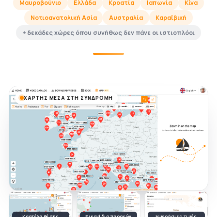
Μαυροβούνιο
Ελλάδα
Κροατία
Ιαπωνία
Κίνα
Νοτιοανατολική Ασία
Αυστραλία
Καραϊβική
+ δεκάδες χώρες όπου συνήθως δεν πάνε οι ιστιοπλόοι
ΧΆΡΤΗΣ ΜΈΣΑ ΣΤΗ ΣΥΝΔΡΟΜΉ
Καρτέλα θέσης
Εικονίδια παροχών
Ημερήσιες τιμές