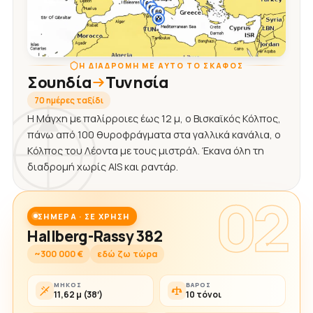
Η ΔΙΑΔΡΟΜΉ ΜΕ ΑΥΤΌ ΤΟ ΣΚΆΦΟΣ
Σουηδία
Τυνησία
70 ημέρες ταξίδι
Η Μάγχη με παλίρροιες έως 12 μ, ο Βισκαϊκός Κόλπος,
πάνω από 100 θυροφράγματα στα γαλλικά κανάλια, ο
Κόλπος του Λέοντα με τους μιστράλ. Έκανα όλη τη
διαδρομή χωρίς AIS και ραντάρ.
02
ΣΉΜΕΡΑ · ΣΕ ΧΡΉΣΗ
Hallberg-Rassy 382
~300 000 €
εδώ ζω τώρα
ΜΉΚΟΣ
ΒΆΡΟΣ
11,62 μ (38′)
10 τόνοι