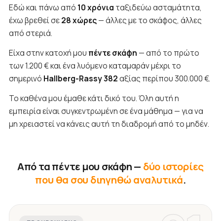
Εδώ και πάνω από
10 χρόνια
ταξιδεύω ασταμάτητα,
έχω βρεθεί σε
28 χώρες
— άλλες με το σκάφος, άλλες
από στεριά.
Είχα στην κατοχή μου
πέντε σκάφη
— από το πρώτο
των 1.200 € και ένα λυόμενο καταμαράν μέχρι το
σημερινό
Hallberg-Rassy 382
αξίας περίπου 300.000 €.
Το καθένα μου έμαθε κάτι δικό του. Όλη αυτή η
εμπειρία είναι συγκεντρωμένη σε ένα μάθημα — για να
μη χρειαστεί να κάνεις αυτή τη διαδρομή από το μηδέν.
Από τα πέντε μου σκάφη —
δύο ιστορίες
που θα σου διηγηθώ αναλυτικά
.