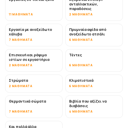
ανταλλακτικών,
παραδόσεις
11 ΜΑΘΉΜΑΤΑ
2 ΜΑΘΉΜΑΤΑ
Εργασία με ανοξείδωτο
Πρυμναία αψίδα από
ΣΎΝΤΟΜΑ
χάλυβα
ανοξείδωτο ατσάλι
7 ΜΑΘΉΜΑΤΑ
6 ΜΑΘΉΜΑΤΑ
Επισκευή και ράψιμο
Τέντες
ΣΎΝΤΟΜΑ
ιστίων σε εργαστήρια
2 ΜΑΘΉΜΑΤΑ
6 ΜΑΘΉΜΑΤΑ
Στρώματα
Κλιματιστικά
ΣΎΝΤΟΜΑ
2 ΜΑΘΉΜΑΤΑ
6 ΜΑΘΉΜΑΤΑ
Θερμαντικά σώματα
Βιβλία που αξίζει να
ΣΎΝΤΟΜΑ
ΣΎΝΤΟΜΑ
διαβάσεις
7 ΜΑΘΉΜΑΤΑ
4 ΜΑΘΉΜΑΤΑ
Και πολλά άλλα
ΣΎΝΤΟΜΑ