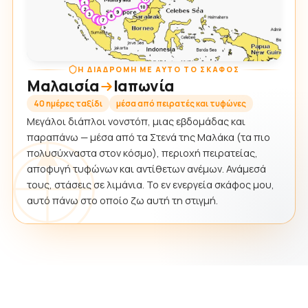
Η ΔΙΑΔΡΟΜΉ ΜΕ ΑΥΤΌ ΤΟ ΣΚΆΦΟΣ
Μαλαισία
Ιαπωνία
40 ημέρες ταξίδι
μέσα από πειρατές και τυφώνες
Μεγάλοι διάπλοι νονστόπ, μιας εβδομάδας και
παραπάνω — μέσα από τα Στενά της Μαλάκα (τα πιο
πολυσύχναστα στον κόσμο), περιοχή πειρατείας,
αποφυγή τυφώνων και αντίθετων ανέμων. Ανάμεσά
τους, στάσεις σε λιμάνια. Το εν ενεργεία σκάφος μου,
αυτό πάνω στο οποίο ζω αυτή τη στιγμή.