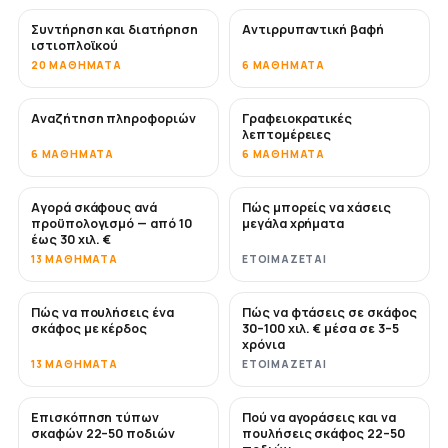
Συντήρηση και διατήρηση
Αντιρρυπαντική βαφή
ΣΎΝΤΟΜΑ
ιστιοπλοϊκού
20 ΜΑΘΉΜΑΤΑ
6 ΜΑΘΉΜΑΤΑ
Αναζήτηση πληροφοριών
Γραφειοκρατικές
λεπτομέρειες
6 ΜΑΘΉΜΑΤΑ
6 ΜΑΘΉΜΑΤΑ
Αγορά σκάφους ανά
Πώς μπορείς να χάσεις
ΣΎΝΤΟΜΑ
ΣΎΝΤΟΜΑ
προϋπολογισμό — από 10
μεγάλα χρήματα
έως 30 χιλ. €
13 ΜΑΘΉΜΑΤΑ
ΕΤΟΙΜΆΖΕΤΑΙ
Πώς να πουλήσεις ένα
Πώς να φτάσεις σε σκάφος
ΝΈΟ
ΝΈΟ
σκάφος με κέρδος
30–100 χιλ. € μέσα σε 3–5
χρόνια
13 ΜΑΘΉΜΑΤΑ
ΕΤΟΙΜΆΖΕΤΑΙ
Επισκόπηση τύπων
Πού να αγοράσεις και να
ΣΎΝΤΟΜΑ
ΣΎΝΤΟΜΑ
σκαφών 22–50 ποδιών
πουλήσεις σκάφος 22–50