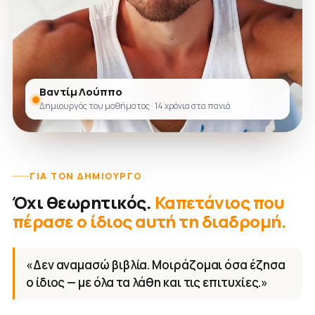
Βαντίμ Λούππο
Δημιουργός του μαθήματος · 14 χρόνια στα πανιά
ΓΙΑ ΤΟΝ ΔΗΜΙΟΥΡΓΌ
Όχι θεωρητικός.
Καπετάνιος που
πέρασε ο ίδιος αυτή τη διαδρομή.
«Δεν αναμασώ βιβλία. Μοιράζομαι όσα έζησα
ο ίδιος — με όλα τα λάθη και τις επιτυχίες.»