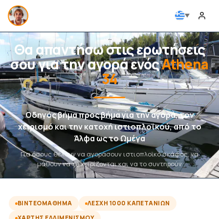
Θα απαντήσω στις ερωτήσεις
σου για την αγορά ενός
Athena
34
Οδηγός βήμα προς βήμα για την αγορά, τον
χειρισμό και την κατοχή ιστιοπλοϊκού, από το
Άλφα ως το Ωμέγα
Για όσους θέλουν να αγοράσουν ιστιοπλοϊκό σκάφος, να
μάθουν να το χειρίζονται και να το συντηρούν
ΒΙΝΤΕΟΜΆΘΗΜΑ
ΛΈΣΧΗ 1000 ΚΑΠΕΤΆΝΙΩΝ
ΧΆΡΤΗΣ ΕΛΛΙΜΕΝΙΣΜΟΎ