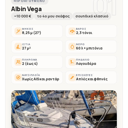
01
ΠΡΟΗΓΟΎΜΕΝΟ
Albin Vega
~10 000 €
το 4ο μου σκάφος
σουηδικό κλασικό
ΜΉΚΟΣ
ΒΆΡΟΣ
8,25 μ (27′)
2,3 τόνοι
ΙΣΤΊΑ
ΝΕΡΌ
27 μ²
60 λ + μπιτόνια
ΠΛΉΡΩΜΑ
ΠΗΔΆΛΙΟ
2 (έως 4)
Λαγουδέρα
ΝΑΥΣΙΠΛΟΪ́Α
ΕΠΙΣΚΕΥΈΣ
Χωρίς AIS και ραντάρ
Απλές και φθηνές