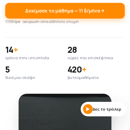
Δοκίμασε το μάθημα — 11 $/μήνα
Stripe · ακύρωση οποιαδήποτε στιγμή
14
+
28
χρόνια στην ιστιοπλοΐα
χώρες που επισκέφτηκα
5
420
+
δικά μου σκάφη
βιντεομαθήματα
Δες το τρέιλερ