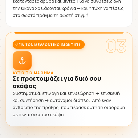
εκατοντάδες άρθρα και βίντεο. Για να συνθέσεις όλη
την εικόνα χρειάζονται χρόνια — και η τύχη να πέσεις
στο σωστό πράγμα τη σωστή στιγμή.
03
ΓΙΑ ΤΟΝ ΜΕΛΛΟΝΤΙΚΌ ΙΔΙΟΚΤΉΤΗ
ΑΥΤΌ ΤΟ ΜΆΘΗΜΑ
Σε προετοιμάζει για δικό σου
σκάφος
Συστηματικά: επιλογή και επιθεώρηση → επισκευή
και συντήρηση → αυτόνομοι διάπλοι. Από έναν
άνθρωπο της πράξης, που πέρασε αυτή τη διαδρομή
με πέντε δικά του σκάφη.