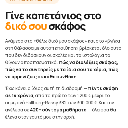
Γίνε καπετάνιος στο
δικό σου
σκάφος
Ανάμεσα στο «θέλω δικό μου σκάφος» και στο «βγήκα
στη θάλασσα με αυτοπεποίθηση» βρίσκεται όλο αυτό
που δεν διδάσκουν οι σχολές και τα ιστολόγια το
θίγουν αποσπασματικά:
πώς να διαλέξεις σκάφος,
πώς να το συντηρείς με τα ίδια σου τα χέρια, πώς
να αρμενίζεις σε κάθε συνθήκη
.
Έχω κάνει ο ίδιος αυτή τη διαδρομή —
πέντε σκάφη
σε 14 χρόνια
, από το πρώτο των 1.200 € μέχρι το
σημερινό Hallberg-Rassy 382 των 300.000 €. Και την
ανέλυσα σε
420+ σύντομα μαθήματα
— όλα όσα θα
έλεγα στον εαυτό μου στην αρχή.