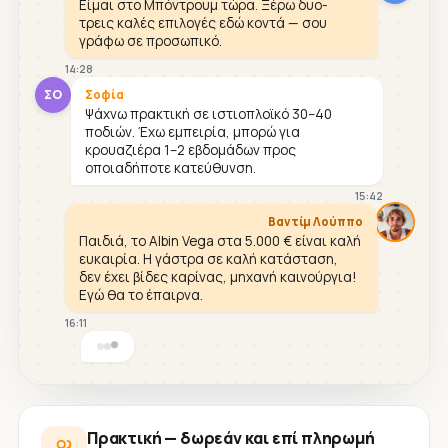
Είμαι στο Μπόντρουμ τώρα. Ξέρω δυο-
τρεις καλές επιλογές εδώ κοντά — σου
γράφω σε προσωπικό.
14:28
ΣΟ
Σοφία
Ψάχνω πρακτική σε ιστιοπλοϊκό 30–40
ποδιών. Έχω εμπειρία, μπορώ για
κρουαζιέρα 1–2 εβδομάδων προς
οποιαδήποτε κατεύθυνση.
15:42
Βαντίμ Λούππο
Παιδιά, το Albin Vega στα 5.000 € είναι καλή
ευκαιρία. Η γάστρα σε καλή κατάσταση,
δεν έχει βίδες καρίνας, μηχανή καινούργια!
Εγώ θα το έπαιρνα.
16:11
Πρακτική — δωρεάν και επί πληρωμή