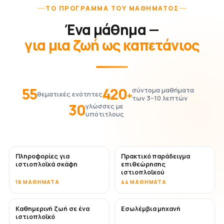
ΤΟ ΠΡΌΓΡΑΜΜΑ ΤΟΥ ΜΑΘΉΜΑΤΟΣ
Ένα μάθημα —
για μια ζωή ως καπετάνιος
55
420
σύντομα μαθήματα
+
θεματικές ενότητες
των 3–10 λεπτών
30
γλώσσες με
υπότιτλους
Πληροφορίες για
Πρακτικό παράδειγμα
ιστιοπλοϊκά σκάφη
επιθεώρησης
ιστιοπλοϊκού
16 ΜΑΘΉΜΑΤΑ
44 ΜΑΘΉΜΑΤΑ
Καθημερινή ζωή σε ένα
Εσωλέμβια μηχανή
ιστιοπλοϊκό