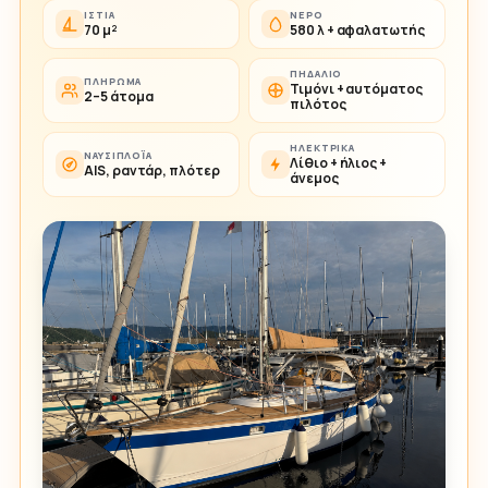
ΙΣΤΊΑ
ΝΕΡΌ
70 μ²
580 λ + αφαλατωτής
ΠΗΔΆΛΙΟ
ΠΛΉΡΩΜΑ
Τιμόνι + αυτόματος
2–5 άτομα
πιλότος
ΗΛΕΚΤΡΙΚΆ
ΝΑΥΣΙΠΛΟΪ́Α
Λίθιο + ήλιος +
AIS, ραντάρ, πλότερ
άνεμος