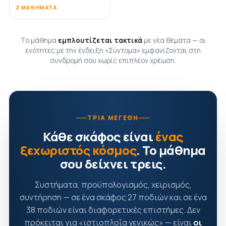
2 ΜΑΘΉΜΑΤΑ
Το μάθημα
εμπλουτίζεται τακτικά
με νέα θέματα — οι
ενότητες με την ένδειξη «Σύντομα» εμφανίζονται στη
συνδρομή σου χωρίς επιπλέον χρέωση.
ΤΡΊΑ ΜΕΓΈΘΗ
Κάθε σκάφος είναι
ένας
ξεχωριστός κόσμος
. Το μάθημα
σου δείχνει τρεις.
Συστήματα, προϋπολογισμός, χειρισμός,
συντήρηση — σε ένα σκάφος 27 ποδιών και σε ένα
38 ποδιών είναι διαφορετικές επιστήμες. Δεν
πρόκειται για «ιστιοπλοΐα γενικώς» — είναι
οι