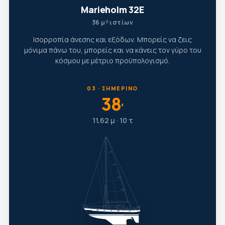
Marieholm 32E
36 μ² ιστίων
Ισορροπία άνεσης και εξόδων. Μπορείς να ζεις
μόνιμα πάνω του, μπορείς και να κάνεις τον γύρο του
κόσμου με μέτριο προϋπολογισμό.
03 · ΣΗΜΕΡΙΝΌ
38
′
11,62 μ · 10 τ