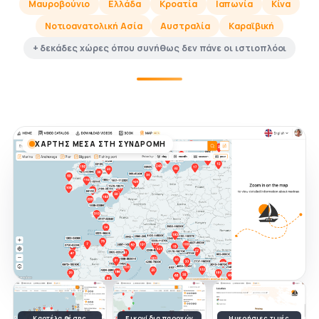
Μαυροβούνιο
Ελλάδα
Κροατία
Ιαπωνία
Κίνα
Νοτιοανατολική Ασία
Αυστραλία
Καραϊβική
+ δεκάδες χώρες όπου συνήθως δεν πάνε οι ιστιοπλόοι
ΧΆΡΤΗΣ ΜΈΣΑ ΣΤΗ ΣΥΝΔΡΟΜΉ
Καρτέλα θέσης
Εικονίδια παροχών
Ημερήσιες τιμές