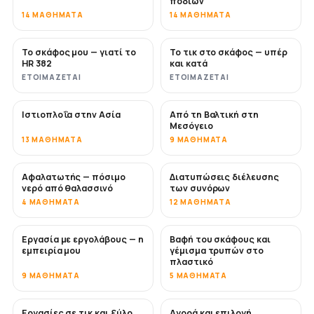
ποδιών
14 ΜΑΘΉΜΑΤΑ
14 ΜΑΘΉΜΑΤΑ
Το σκάφος μου — γιατί το
Το τικ στο σκάφος — υπέρ
ΣΎΝΤΟΜΑ
ΣΎΝΤΟΜΑ
HR 382
και κατά
ΕΤΟΙΜΆΖΕΤΑΙ
ΕΤΟΙΜΆΖΕΤΑΙ
Ιστιοπλοΐα στην Ασία
Από τη Βαλτική στη
ΣΎΝΤΟΜΑ
ΣΎΝΤΟΜΑ
Μεσόγειο
13 ΜΑΘΉΜΑΤΑ
9 ΜΑΘΉΜΑΤΑ
Αφαλατωτής — πόσιμο
Διατυπώσεις διέλευσης
ΣΎΝΤΟΜΑ
νερό από θαλασσινό
των συνόρων
4 ΜΑΘΉΜΑΤΑ
12 ΜΑΘΉΜΑΤΑ
Εργασία με εργολάβους — η
Βαφή του σκάφους και
ΣΎΝΤΟΜΑ
ΣΎΝΤΟΜΑ
εμπειρία μου
γέμισμα τρυπών στο
πλαστικό
9 ΜΑΘΉΜΑΤΑ
5 ΜΑΘΉΜΑΤΑ
Εργασίες σε τικ και ξύλο
Αγορά και επιλογή
ΣΎΝΤΟΜΑ