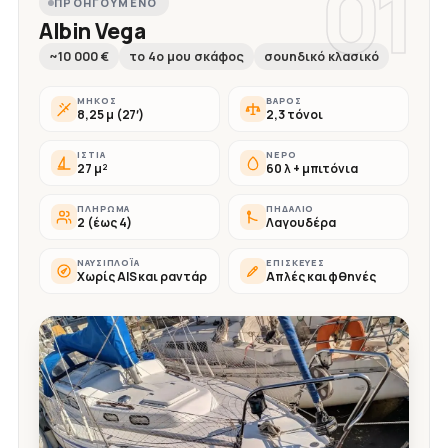
01
ΠΡΟΗΓΟΎΜΕΝΟ
Albin Vega
~10 000 €
το 4ο μου σκάφος
σουηδικό κλασικό
ΜΉΚΟΣ
ΒΆΡΟΣ
8,25 μ (27′)
2,3 τόνοι
ΙΣΤΊΑ
ΝΕΡΌ
27 μ²
60 λ + μπιτόνια
ΠΛΉΡΩΜΑ
ΠΗΔΆΛΙΟ
2 (έως 4)
Λαγουδέρα
ΝΑΥΣΙΠΛΟΪ́Α
ΕΠΙΣΚΕΥΈΣ
Χωρίς AIS και ραντάρ
Απλές και φθηνές