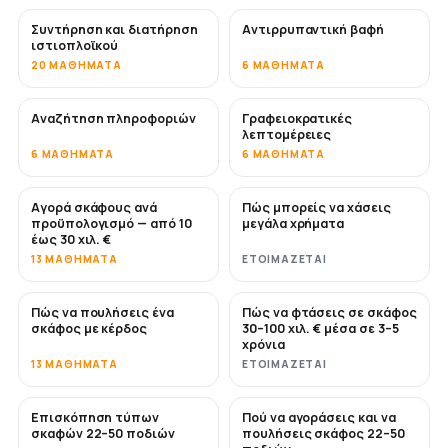
Συντήρηση και διατήρηση
Αντιρρυπαντική βαφή
ΣΎΝΤΟΜΑ
ιστιοπλοϊκού
20 ΜΑΘΉΜΑΤΑ
6 ΜΑΘΉΜΑΤΑ
Αναζήτηση πληροφοριών
Γραφειοκρατικές
λεπτομέρειες
6 ΜΑΘΉΜΑΤΑ
6 ΜΑΘΉΜΑΤΑ
Αγορά σκάφους ανά
Πώς μπορείς να χάσεις
ΣΎΝΤΟΜΑ
ΣΎΝΤΟΜΑ
προϋπολογισμό — από 10
μεγάλα χρήματα
έως 30 χιλ. €
13 ΜΑΘΉΜΑΤΑ
ΕΤΟΙΜΆΖΕΤΑΙ
Πώς να πουλήσεις ένα
Πώς να φτάσεις σε σκάφος
ΝΈΟ
ΝΈΟ
σκάφος με κέρδος
30–100 χιλ. € μέσα σε 3–5
χρόνια
13 ΜΑΘΉΜΑΤΑ
ΕΤΟΙΜΆΖΕΤΑΙ
Επισκόπηση τύπων
Πού να αγοράσεις και να
ΣΎΝΤΟΜΑ
ΣΎΝΤΟΜΑ
σκαφών 22–50 ποδιών
πουλήσεις σκάφος 22–50