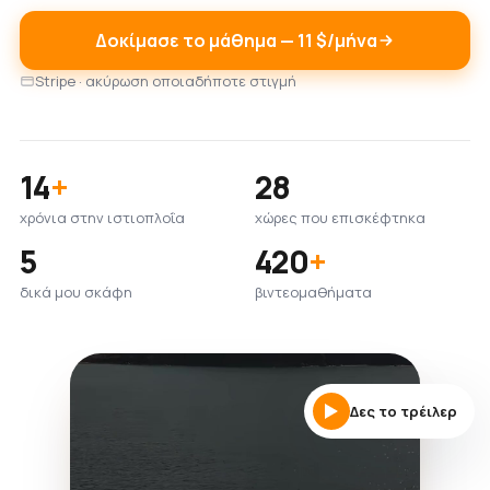
Δοκίμασε το μάθημα — 11 $/μήνα
Stripe · ακύρωση οποιαδήποτε στιγμή
14
+
28
χρόνια στην ιστιοπλοΐα
χώρες που επισκέφτηκα
5
420
+
δικά μου σκάφη
βιντεομαθήματα
Δες το τρέιλερ