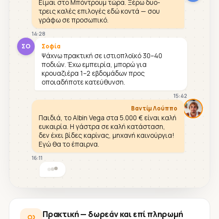
Είμαι στο Μπόντρουμ τώρα. Ξέρω δυο-
τρεις καλές επιλογές εδώ κοντά — σου
γράφω σε προσωπικό.
14:28
ΣΟ
Σοφία
Ψάχνω πρακτική σε ιστιοπλοϊκό 30–40
ποδιών. Έχω εμπειρία, μπορώ για
κρουαζιέρα 1–2 εβδομάδων προς
οποιαδήποτε κατεύθυνση.
15:42
Βαντίμ Λούππο
Παιδιά, το Albin Vega στα 5.000 € είναι καλή
ευκαιρία. Η γάστρα σε καλή κατάσταση,
δεν έχει βίδες καρίνας, μηχανή καινούργια!
Εγώ θα το έπαιρνα.
16:11
Πρακτική — δωρεάν και επί πληρωμή