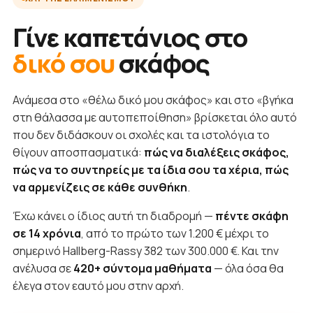
Γίνε καπετάνιος στο
δικό σου
σκάφος
Ανάμεσα στο «θέλω δικό μου σκάφος» και στο «βγήκα
στη θάλασσα με αυτοπεποίθηση» βρίσκεται όλο αυτό
που δεν διδάσκουν οι σχολές και τα ιστολόγια το
θίγουν αποσπασματικά:
πώς να διαλέξεις σκάφος,
πώς να το συντηρείς με τα ίδια σου τα χέρια, πώς
να αρμενίζεις σε κάθε συνθήκη
.
Έχω κάνει ο ίδιος αυτή τη διαδρομή —
πέντε σκάφη
σε 14 χρόνια
, από το πρώτο των 1.200 € μέχρι το
σημερινό Hallberg-Rassy 382 των 300.000 €. Και την
ανέλυσα σε
420+ σύντομα μαθήματα
— όλα όσα θα
έλεγα στον εαυτό μου στην αρχή.