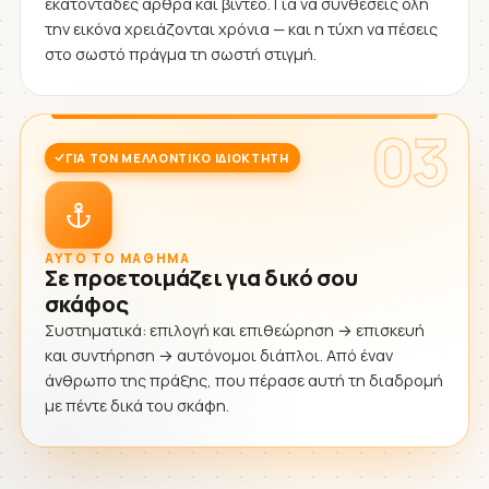
εκατοντάδες άρθρα και βίντεο. Για να συνθέσεις όλη
την εικόνα χρειάζονται χρόνια — και η τύχη να πέσεις
στο σωστό πράγμα τη σωστή στιγμή.
03
ΓΙΑ ΤΟΝ ΜΕΛΛΟΝΤΙΚΌ ΙΔΙΟΚΤΉΤΗ
ΑΥΤΌ ΤΟ ΜΆΘΗΜΑ
Σε προετοιμάζει για δικό σου
σκάφος
Συστηματικά: επιλογή και επιθεώρηση → επισκευή
και συντήρηση → αυτόνομοι διάπλοι. Από έναν
άνθρωπο της πράξης, που πέρασε αυτή τη διαδρομή
με πέντε δικά του σκάφη.