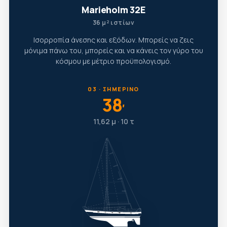
Marieholm 32E
36 μ² ιστίων
Ισορροπία άνεσης και εξόδων. Μπορείς να ζεις
μόνιμα πάνω του, μπορείς και να κάνεις τον γύρο του
κόσμου με μέτριο προϋπολογισμό.
03 · ΣΗΜΕΡΙΝΌ
38
′
11,62 μ · 10 τ