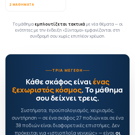
2 ΜΑΘΉΜΑΤΑ
Το μάθημα
εμπλουτίζεται τακτικά
με νέα θέματα — οι
ενότητες με την ένδειξη «Σύντομα» εμφανίζονται στη
συνδρομή σου χωρίς επιπλέον χρέωση.
ΤΡΊΑ ΜΕΓΈΘΗ
Κάθε σκάφος είναι
ένας
ξεχωριστός κόσμος
. Το μάθημα
σου δείχνει τρεις.
Συστήματα, προϋπολογισμός, χειρισμός,
συντήρηση — σε ένα σκάφος 27 ποδιών και σε ένα
38 ποδιών είναι διαφορετικές επιστήμες. Δεν
πρόκειται για «ιστιοπλοΐα γενικώς» — είναι
οι