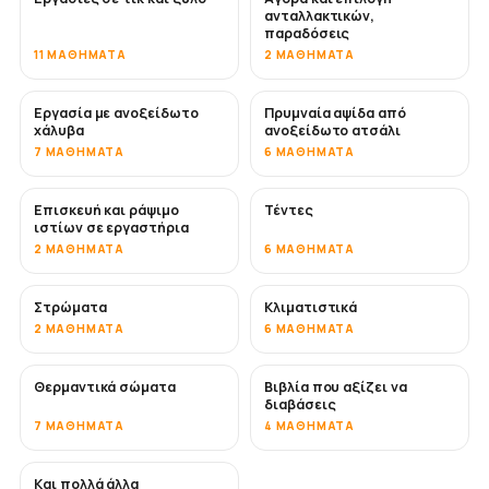
ανταλλακτικών,
παραδόσεις
11 ΜΑΘΉΜΑΤΑ
2 ΜΑΘΉΜΑΤΑ
Εργασία με ανοξείδωτο
Πρυμναία αψίδα από
ΣΎΝΤΟΜΑ
χάλυβα
ανοξείδωτο ατσάλι
7 ΜΑΘΉΜΑΤΑ
6 ΜΑΘΉΜΑΤΑ
Επισκευή και ράψιμο
Τέντες
ΣΎΝΤΟΜΑ
ιστίων σε εργαστήρια
2 ΜΑΘΉΜΑΤΑ
6 ΜΑΘΉΜΑΤΑ
Στρώματα
Κλιματιστικά
ΣΎΝΤΟΜΑ
2 ΜΑΘΉΜΑΤΑ
6 ΜΑΘΉΜΑΤΑ
Θερμαντικά σώματα
Βιβλία που αξίζει να
ΣΎΝΤΟΜΑ
ΣΎΝΤΟΜΑ
διαβάσεις
7 ΜΑΘΉΜΑΤΑ
4 ΜΑΘΉΜΑΤΑ
Και πολλά άλλα
ΣΎΝΤΟΜΑ