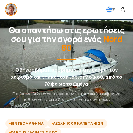
Θα απαντήσω στις ερωτήσεις
σου για την αγορά ενός
Nord
80
Οδηγός βήμα προς βήμα για την αγορά, τον
χειρισμό και την κατοχή ιστιοπλοϊκού, από το
Άλφα ως το Ωμέγα
Για όσους θέλουν να αγοράσουν ιστιοπλοϊκό σκάφος, να
μάθουν να το χειρίζονται και να το συντηρούν
ΒΙΝΤΕΟΜΆΘΗΜΑ
ΛΈΣΧΗ 1000 ΚΑΠΕΤΆΝΙΩΝ
ΧΆΡΤΗΣ ΕΛΛΙΜΕΝΙΣΜΟΎ