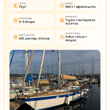
ΙΣΤΊΑ
ΝΕΡΌ
70 μ²
580 λ + αφαλατωτής
ΠΗΔΆΛΙΟ
ΠΛΉΡΩΜΑ
Τιμόνι + αυτόματος
2–5 άτομα
πιλότος
ΗΛΕΚΤΡΙΚΆ
ΝΑΥΣΙΠΛΟΪ́Α
Λίθιο + ήλιος +
AIS, ραντάρ, πλότερ
άνεμος