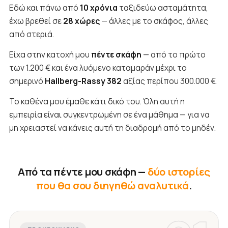
Εδώ και πάνω από
10 χρόνια
ταξιδεύω ασταμάτητα,
έχω βρεθεί σε
28 χώρες
— άλλες με το σκάφος, άλλες
από στεριά.
Είχα στην κατοχή μου
πέντε σκάφη
— από το πρώτο
των 1.200 € και ένα λυόμενο καταμαράν μέχρι το
σημερινό
Hallberg-Rassy 382
αξίας περίπου 300.000 €.
Το καθένα μου έμαθε κάτι δικό του. Όλη αυτή η
εμπειρία είναι συγκεντρωμένη σε ένα μάθημα — για να
μη χρειαστεί να κάνεις αυτή τη διαδρομή από το μηδέν.
Από τα πέντε μου σκάφη —
δύο ιστορίες
που θα σου διηγηθώ αναλυτικά
.