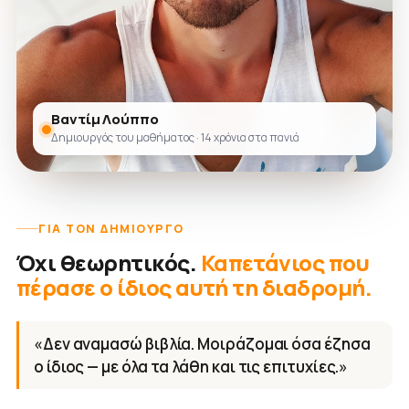
Βαντίμ Λούππο
Δημιουργός του μαθήματος · 14 χρόνια στα πανιά
ΓΙΑ ΤΟΝ ΔΗΜΙΟΥΡΓΌ
Όχι θεωρητικός.
Καπετάνιος που
πέρασε ο ίδιος αυτή τη διαδρομή.
«Δεν αναμασώ βιβλία. Μοιράζομαι όσα έζησα
ο ίδιος — με όλα τα λάθη και τις επιτυχίες.»