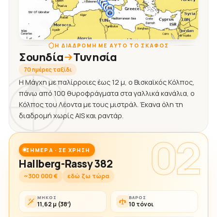
Η ΔΙΑΔΡΟΜΉ ΜΕ ΑΥΤΌ ΤΟ ΣΚΆΦΟΣ
Σουηδία
Τυνησία
70 ημέρες ταξίδι
Η Μάγχη με παλίρροιες έως 12 μ, ο Βισκαϊκός Κόλπος,
πάνω από 100 θυροφράγματα στα γαλλικά κανάλια, ο
Κόλπος του Λέοντα με τους μιστράλ. Έκανα όλη τη
διαδρομή χωρίς AIS και ραντάρ.
02
ΣΉΜΕΡΑ · ΣΕ ΧΡΉΣΗ
Hallberg-Rassy 382
~300 000 €
εδώ ζω τώρα
ΜΉΚΟΣ
ΒΆΡΟΣ
11,62 μ (38′)
10 τόνοι