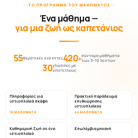
ΤΟ ΠΡΌΓΡΑΜΜΑ ΤΟΥ ΜΑΘΉΜΑΤΟΣ
Ένα μάθημα —
για μια ζωή ως καπετάνιος
55
420
σύντομα μαθήματα
+
θεματικές ενότητες
των 3–10 λεπτών
30
γλώσσες με
υπότιτλους
Πληροφορίες για
Πρακτικό παράδειγμα
ιστιοπλοϊκά σκάφη
επιθεώρησης
ιστιοπλοϊκού
16 ΜΑΘΉΜΑΤΑ
44 ΜΑΘΉΜΑΤΑ
Καθημερινή ζωή σε ένα
Εσωλέμβια μηχανή
ιστιοπλοϊκό