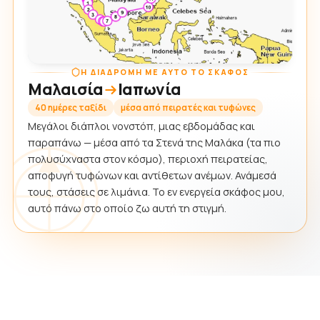
Η ΔΙΑΔΡΟΜΉ ΜΕ ΑΥΤΌ ΤΟ ΣΚΆΦΟΣ
Μαλαισία
Ιαπωνία
40 ημέρες ταξίδι
μέσα από πειρατές και τυφώνες
Μεγάλοι διάπλοι νονστόπ, μιας εβδομάδας και
παραπάνω — μέσα από τα Στενά της Μαλάκα (τα πιο
πολυσύχναστα στον κόσμο), περιοχή πειρατείας,
αποφυγή τυφώνων και αντίθετων ανέμων. Ανάμεσά
τους, στάσεις σε λιμάνια. Το εν ενεργεία σκάφος μου,
αυτό πάνω στο οποίο ζω αυτή τη στιγμή.