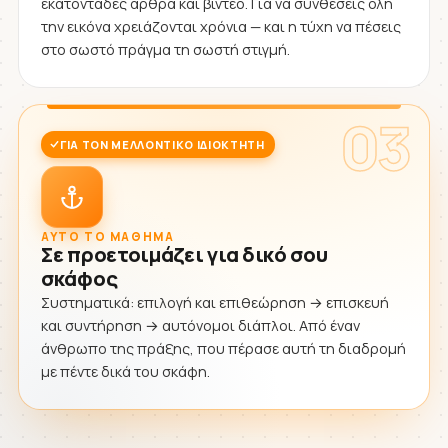
εκατοντάδες άρθρα και βίντεο. Για να συνθέσεις όλη
την εικόνα χρειάζονται χρόνια — και η τύχη να πέσεις
στο σωστό πράγμα τη σωστή στιγμή.
03
ΓΙΑ ΤΟΝ ΜΕΛΛΟΝΤΙΚΌ ΙΔΙΟΚΤΉΤΗ
ΑΥΤΌ ΤΟ ΜΆΘΗΜΑ
Σε προετοιμάζει για δικό σου
σκάφος
Συστηματικά: επιλογή και επιθεώρηση → επισκευή
και συντήρηση → αυτόνομοι διάπλοι. Από έναν
άνθρωπο της πράξης, που πέρασε αυτή τη διαδρομή
με πέντε δικά του σκάφη.