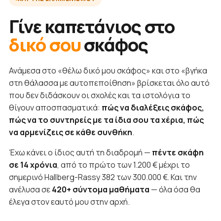
Γίνε καπετάνιος στο
δικό σου
σκάφος
Ανάμεσα στο «θέλω δικό μου σκάφος» και στο «βγήκα
στη θάλασσα με αυτοπεποίθηση» βρίσκεται όλο αυτό
που δεν διδάσκουν οι σχολές και τα ιστολόγια το
θίγουν αποσπασματικά:
πώς να διαλέξεις σκάφος,
πώς να το συντηρείς με τα ίδια σου τα χέρια, πώς
να αρμενίζεις σε κάθε συνθήκη
.
Έχω κάνει ο ίδιος αυτή τη διαδρομή —
πέντε σκάφη
σε 14 χρόνια
, από το πρώτο των 1.200 € μέχρι το
σημερινό Hallberg-Rassy 382 των 300.000 €. Και την
ανέλυσα σε
420+ σύντομα μαθήματα
— όλα όσα θα
έλεγα στον εαυτό μου στην αρχή.