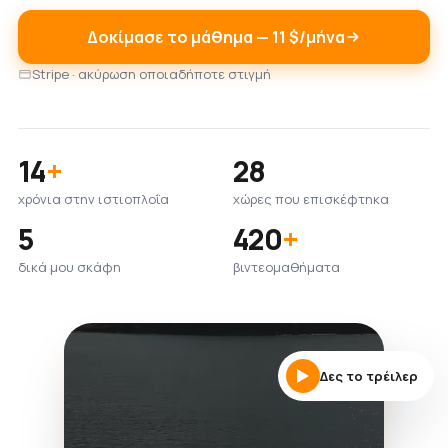
Δοκίμασε το μάθημα — 11 $/μήνα
Stripe · ακύρωση οποιαδήποτε στιγμή
14
+
28
χρόνια στην ιστιοπλοΐα
χώρες που επισκέφτηκα
5
420
+
δικά μου σκάφη
βιντεομαθήματα
Δες το τρέιλερ