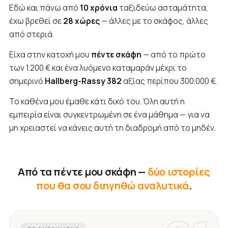
Εδώ και πάνω από
10 χρόνια
ταξιδεύω ασταμάτητα,
έχω βρεθεί σε
28 χώρες
— άλλες με το σκάφος, άλλες
από στεριά.
Είχα στην κατοχή μου
πέντε σκάφη
— από το πρώτο
των 1.200 € και ένα λυόμενο καταμαράν μέχρι το
σημερινό
Hallberg-Rassy 382
αξίας περίπου 300.000 €.
Το καθένα μου έμαθε κάτι δικό του. Όλη αυτή η
εμπειρία είναι συγκεντρωμένη σε ένα μάθημα — για να
μη χρειαστεί να κάνεις αυτή τη διαδρομή από το μηδέν.
Από τα πέντε μου σκάφη —
δύο ιστορίες
που θα σου διηγηθώ αναλυτικά
.