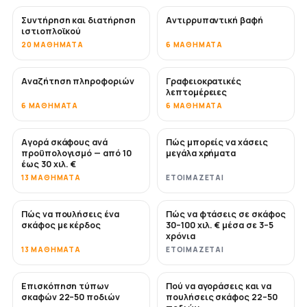
Συντήρηση και διατήρηση
Αντιρρυπαντική βαφή
ΣΎΝΤΟΜΑ
ιστιοπλοϊκού
20 ΜΑΘΉΜΑΤΑ
6 ΜΑΘΉΜΑΤΑ
Αναζήτηση πληροφοριών
Γραφειοκρατικές
λεπτομέρειες
6 ΜΑΘΉΜΑΤΑ
6 ΜΑΘΉΜΑΤΑ
Αγορά σκάφους ανά
Πώς μπορείς να χάσεις
ΣΎΝΤΟΜΑ
ΣΎΝΤΟΜΑ
προϋπολογισμό — από 10
μεγάλα χρήματα
έως 30 χιλ. €
13 ΜΑΘΉΜΑΤΑ
ΕΤΟΙΜΆΖΕΤΑΙ
Πώς να πουλήσεις ένα
Πώς να φτάσεις σε σκάφος
ΝΈΟ
ΝΈΟ
σκάφος με κέρδος
30–100 χιλ. € μέσα σε 3–5
χρόνια
13 ΜΑΘΉΜΑΤΑ
ΕΤΟΙΜΆΖΕΤΑΙ
Επισκόπηση τύπων
Πού να αγοράσεις και να
ΣΎΝΤΟΜΑ
ΣΎΝΤΟΜΑ
σκαφών 22–50 ποδιών
πουλήσεις σκάφος 22–50