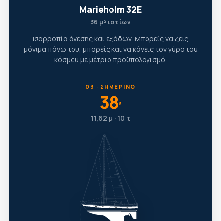
Marieholm 32E
36 μ² ιστίων
Ισορροπία άνεσης και εξόδων. Μπορείς να ζεις
μόνιμα πάνω του, μπορείς και να κάνεις τον γύρο του
κόσμου με μέτριο προϋπολογισμό.
03 · ΣΗΜΕΡΙΝΌ
38
′
11,62 μ · 10 τ