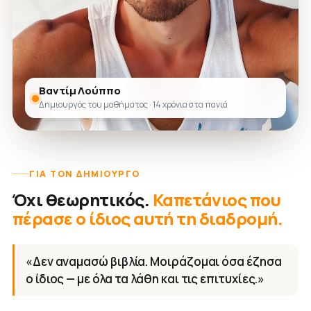
Βαντίμ Λούππο
Δημιουργός του μαθήματος · 14 χρόνια στα πανιά
ΓΙΑ ΤΟΝ ΔΗΜΙΟΥΡΓΌ
Όχι θεωρητικός.
Καπετάνιος που
πέρασε ο ίδιος αυτή τη διαδρομή.
«Δεν αναμασώ βιβλία. Μοιράζομαι όσα έζησα
ο ίδιος — με όλα τα λάθη και τις επιτυχίες.»