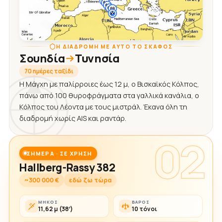
Η ΔΙΑΔΡΟΜΉ ΜΕ ΑΥΤΌ ΤΟ ΣΚΆΦΟΣ
Σουηδία
Τυνησία
70 ημέρες ταξίδι
Η Μάγχη με παλίρροιες έως 12 μ, ο Βισκαϊκός Κόλπος,
πάνω από 100 θυροφράγματα στα γαλλικά κανάλια, ο
Κόλπος του Λέοντα με τους μιστράλ. Έκανα όλη τη
διαδρομή χωρίς AIS και ραντάρ.
02
ΣΉΜΕΡΑ · ΣΕ ΧΡΉΣΗ
Hallberg-Rassy 382
~300 000 €
εδώ ζω τώρα
ΜΉΚΟΣ
ΒΆΡΟΣ
11,62 μ (38′)
10 τόνοι