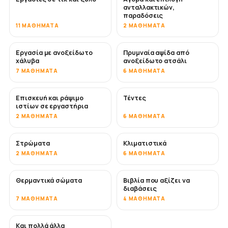
ανταλλακτικών,
παραδόσεις
11 ΜΑΘΉΜΑΤΑ
2 ΜΑΘΉΜΑΤΑ
Εργασία με ανοξείδωτο
Πρυμναία αψίδα από
ΣΎΝΤΟΜΑ
χάλυβα
ανοξείδωτο ατσάλι
7 ΜΑΘΉΜΑΤΑ
6 ΜΑΘΉΜΑΤΑ
Επισκευή και ράψιμο
Τέντες
ΣΎΝΤΟΜΑ
ιστίων σε εργαστήρια
2 ΜΑΘΉΜΑΤΑ
6 ΜΑΘΉΜΑΤΑ
Στρώματα
Κλιματιστικά
ΣΎΝΤΟΜΑ
2 ΜΑΘΉΜΑΤΑ
6 ΜΑΘΉΜΑΤΑ
Θερμαντικά σώματα
Βιβλία που αξίζει να
ΣΎΝΤΟΜΑ
ΣΎΝΤΟΜΑ
διαβάσεις
7 ΜΑΘΉΜΑΤΑ
4 ΜΑΘΉΜΑΤΑ
Και πολλά άλλα
ΣΎΝΤΟΜΑ