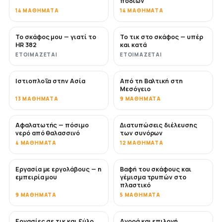
ποδιών
14 ΜΑΘΉΜΑΤΑ
14 ΜΑΘΉΜΑΤΑ
Το σκάφος μου — γιατί το
Το τικ στο σκάφος — υπέρ
ΣΎΝΤΟΜΑ
ΣΎΝΤΟΜΑ
HR 382
και κατά
ΕΤΟΙΜΆΖΕΤΑΙ
ΕΤΟΙΜΆΖΕΤΑΙ
Ιστιοπλοΐα στην Ασία
Από τη Βαλτική στη
ΣΎΝΤΟΜΑ
ΣΎΝΤΟΜΑ
Μεσόγειο
13 ΜΑΘΉΜΑΤΑ
9 ΜΑΘΉΜΑΤΑ
Αφαλατωτής — πόσιμο
Διατυπώσεις διέλευσης
ΣΎΝΤΟΜΑ
νερό από θαλασσινό
των συνόρων
4 ΜΑΘΉΜΑΤΑ
12 ΜΑΘΉΜΑΤΑ
Εργασία με εργολάβους — η
Βαφή του σκάφους και
ΣΎΝΤΟΜΑ
ΣΎΝΤΟΜΑ
εμπειρία μου
γέμισμα τρυπών στο
πλαστικό
9 ΜΑΘΉΜΑΤΑ
5 ΜΑΘΉΜΑΤΑ
Εργασίες σε τικ και ξύλο
Αγορά και επιλογή
ΣΎΝΤΟΜΑ