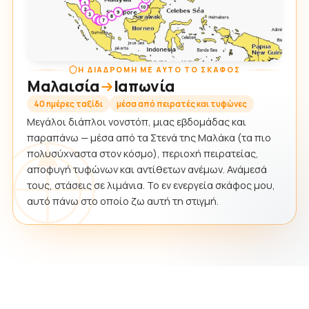
Η ΔΙΑΔΡΟΜΉ ΜΕ ΑΥΤΌ ΤΟ ΣΚΆΦΟΣ
Μαλαισία
Ιαπωνία
40 ημέρες ταξίδι
μέσα από πειρατές και τυφώνες
Μεγάλοι διάπλοι νονστόπ, μιας εβδομάδας και
παραπάνω — μέσα από τα Στενά της Μαλάκα (τα πιο
πολυσύχναστα στον κόσμο), περιοχή πειρατείας,
αποφυγή τυφώνων και αντίθετων ανέμων. Ανάμεσά
τους, στάσεις σε λιμάνια. Το εν ενεργεία σκάφος μου,
αυτό πάνω στο οποίο ζω αυτή τη στιγμή.