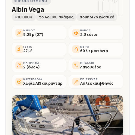
01
ΠΡΟΗΓΟΎΜΕΝΟ
Albin Vega
~10 000 €
το 4ο μου σκάφος
σουηδικό κλασικό
ΜΉΚΟΣ
ΒΆΡΟΣ
8,25 μ (27′)
2,3 τόνοι
ΙΣΤΊΑ
ΝΕΡΌ
27 μ²
60 λ + μπιτόνια
ΠΛΉΡΩΜΑ
ΠΗΔΆΛΙΟ
2 (έως 4)
Λαγουδέρα
ΝΑΥΣΙΠΛΟΪ́Α
ΕΠΙΣΚΕΥΈΣ
Χωρίς AIS και ραντάρ
Απλές και φθηνές