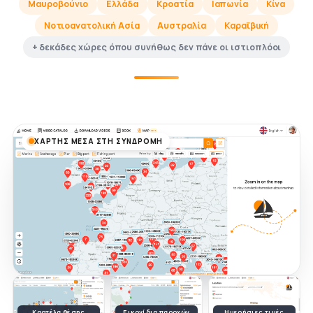
Μαυροβούνιο
Ελλάδα
Κροατία
Ιαπωνία
Κίνα
Νοτιοανατολική Ασία
Αυστραλία
Καραϊβική
+ δεκάδες χώρες όπου συνήθως δεν πάνε οι ιστιοπλόοι
ΧΆΡΤΗΣ ΜΈΣΑ ΣΤΗ ΣΥΝΔΡΟΜΉ
Καρτέλα θέσης
Εικονίδια παροχών
Ημερήσιες τιμές