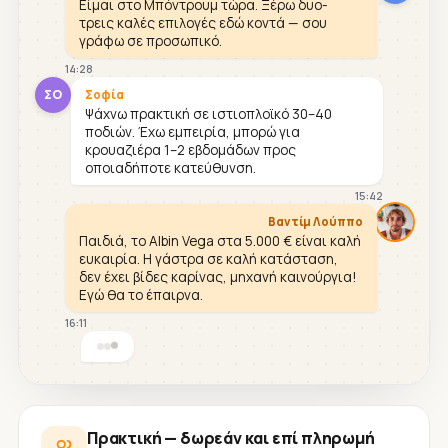
Είμαι στο Μπόντρουμ τώρα. Ξέρω δυο-
τρεις καλές επιλογές εδώ κοντά — σου
γράφω σε προσωπικό.
14:28
ΣΟ
Σοφία
Ψάχνω πρακτική σε ιστιοπλοϊκό 30–40
ποδιών. Έχω εμπειρία, μπορώ για
κρουαζιέρα 1–2 εβδομάδων προς
οποιαδήποτε κατεύθυνση.
15:42
Βαντίμ Λούππο
Παιδιά, το Albin Vega στα 5.000 € είναι καλή
ευκαιρία. Η γάστρα σε καλή κατάσταση,
δεν έχει βίδες καρίνας, μηχανή καινούργια!
Εγώ θα το έπαιρνα.
16:11
Πρακτική — δωρεάν και επί πληρωμή