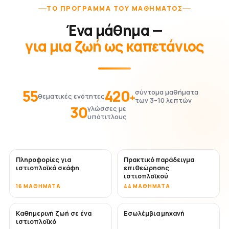
ΤΟ ΠΡΌΓΡΑΜΜΑ ΤΟΥ ΜΑΘΉΜΑΤΟΣ
Ένα μάθημα —
για μια ζωή ως καπετάνιος
55
420
σύντομα μαθήματα
+
θεματικές ενότητες
των 3–10 λεπτών
30
γλώσσες με
υπότιτλους
Πληροφορίες για
Πρακτικό παράδειγμα
ιστιοπλοϊκά σκάφη
επιθεώρησης
ιστιοπλοϊκού
16 ΜΑΘΉΜΑΤΑ
44 ΜΑΘΉΜΑΤΑ
Καθημερινή ζωή σε ένα
Εσωλέμβια μηχανή
ιστιοπλοϊκό