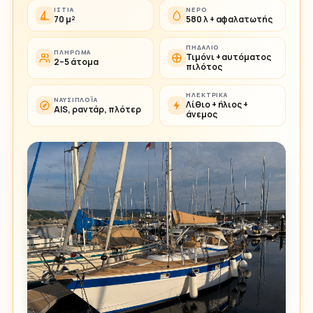
ΙΣΤΊΑ
ΝΕΡΌ
70 μ²
580 λ + αφαλατωτής
ΠΗΔΆΛΙΟ
ΠΛΉΡΩΜΑ
Τιμόνι + αυτόματος
2–5 άτομα
πιλότος
ΗΛΕΚΤΡΙΚΆ
ΝΑΥΣΙΠΛΟΪ́Α
Λίθιο + ήλιος +
AIS, ραντάρ, πλότερ
άνεμος