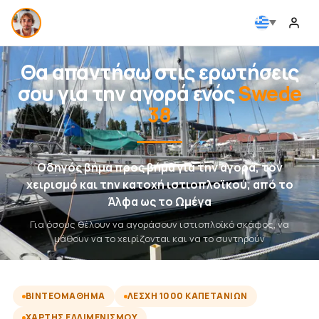
Θα απαντήσω στις ερωτήσεις
σου για την αγορά ενός
Swede
38
Οδηγός βήμα προς βήμα για την αγορά, τον
χειρισμό και την κατοχή ιστιοπλοϊκού, από το
Άλφα ως το Ωμέγα
Για όσους θέλουν να αγοράσουν ιστιοπλοϊκό σκάφος, να
μάθουν να το χειρίζονται και να το συντηρούν
ΒΙΝΤΕΟΜΆΘΗΜΑ
ΛΈΣΧΗ 1000 ΚΑΠΕΤΆΝΙΩΝ
ΧΆΡΤΗΣ ΕΛΛΙΜΕΝΙΣΜΟΎ