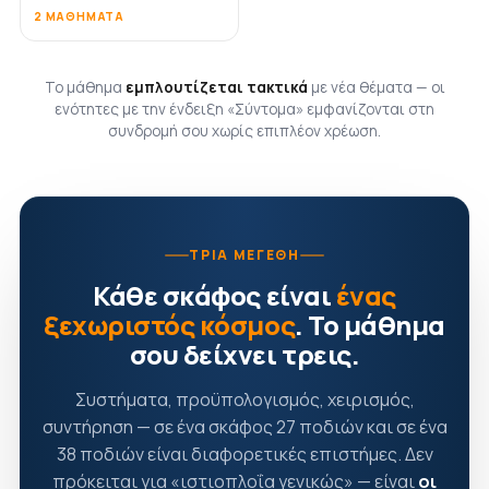
2 ΜΑΘΉΜΑΤΑ
Το μάθημα
εμπλουτίζεται τακτικά
με νέα θέματα — οι
ενότητες με την ένδειξη «Σύντομα» εμφανίζονται στη
συνδρομή σου χωρίς επιπλέον χρέωση.
ΤΡΊΑ ΜΕΓΈΘΗ
Κάθε σκάφος είναι
ένας
ξεχωριστός κόσμος
. Το μάθημα
σου δείχνει τρεις.
Συστήματα, προϋπολογισμός, χειρισμός,
συντήρηση — σε ένα σκάφος 27 ποδιών και σε ένα
38 ποδιών είναι διαφορετικές επιστήμες. Δεν
πρόκειται για «ιστιοπλοΐα γενικώς» — είναι
οι