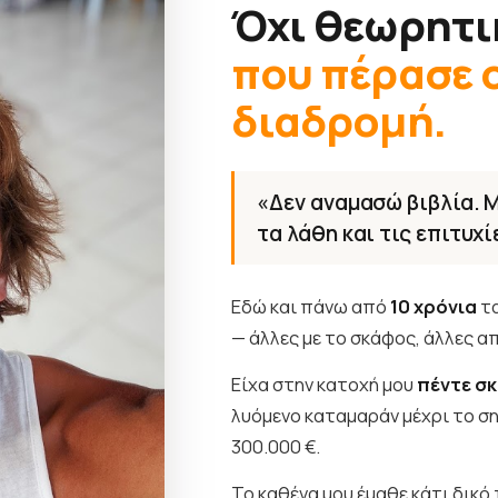
Όχι θεωρητι
που πέρασε ο
διαδρομή.
«Δεν αναμασώ βιβλία. Μ
τα λάθη και τις επιτυχί
Εδώ και πάνω από
10 χρόνια
τα
— άλλες με το σκάφος, άλλες α
Είχα στην κατοχή μου
πέντε σ
λυόμενο καταμαράν μέχρι το σ
300.000 €.
Το καθένα μου έμαθε κάτι δικό