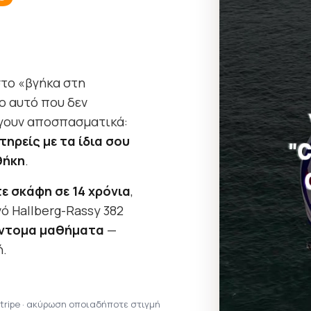
στο «βγήκα στη
ο αυτό που δεν
θίγουν αποσπασματικά:
ηρείς με τα ίδια σου
θήκη
.
ε σκάφη σε 14 χρόνια
,
ό Hallberg-Rassy 382
ύντομα μαθήματα
—
ή.
tripe · ακύρωση οποιαδήποτε στιγμή