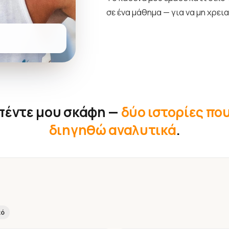
σε ένα μάθημα — για να μη χρει
 πέντε μου σκάφη —
δύο ιστορίες πο
διηγηθώ αναλυτικά
.
κό