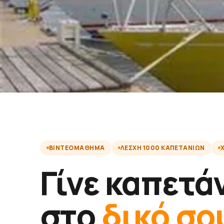
ΒΙΝΤΕΟΜΆΘΗΜΑ
ΛΈΣΧΗ 1000 ΚΑΠΕΤΆΝΙΩΝ
Γίνε καπετά
στο
δικό σο