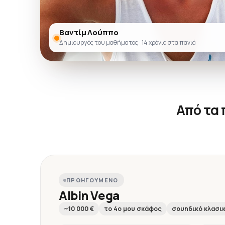
Βαντίμ Λούππο
Δημιουργός του μαθήματος · 14 χρόνια στα πανιά
Από τα
ΠΡΟΗΓΟΎΜΕΝΟ
Albin Vega
~10 000 €
το 4ο μου σκάφος
σουηδικό κλασι