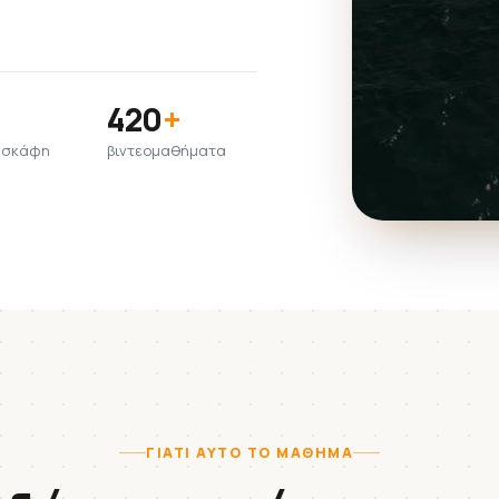
420
+
υ σκάφη
βιντεομαθήματα
ΓΙΑΤΊ ΑΥΤΌ ΤΟ ΜΆΘΗΜΑ