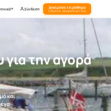
Δοκίμασε το μάθημα
ληνικά
Σύνδεση
11 $/μήνα · ακύρωση με 1 κλικ
 για την αγορά
μό και
μέγα