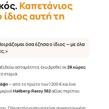
κός.
Καπετάνιος
 ίδιος αυτή τη
οιράζομαι όσα έζησα ο ίδιος — με όλα
ες.»
ξιδεύω ασταμάτητα, έχω βρεθεί σε
28 χώρες
πό στεριά.
κάφη
— από το πρώτο των 1.200 € και ένα
ημερινό
Hallberg-Rassy 382
αξίας περίπου
 του. Όλη αυτή η εμπειρία είναι συγκεντρωμένη