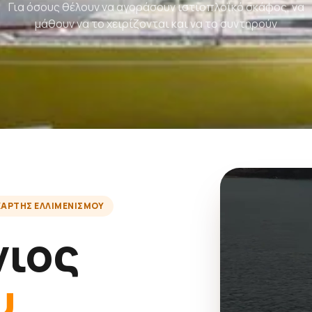
Για όσους θέλουν να αγοράσουν ιστιοπλοϊκό σκάφος, να
μάθουν να το χειρίζονται και να το συντηρούν
ΧΆΡΤΗΣ ΕΛΛΙΜΕΝΙΣΜΟΎ
νιος
υ