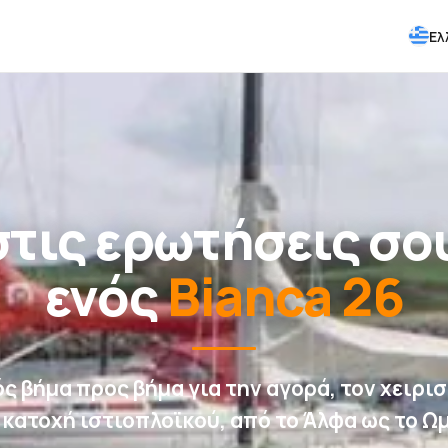
Ελ
τις ερωτήσεις σου
ενός
Bianca 26
ς βήμα προς βήμα για την αγορά, τον χειρισ
 κατοχή ιστιοπλοϊκού, από το Άλφα ως το Ω