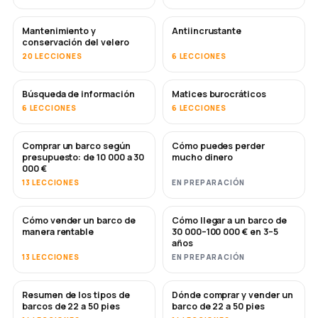
Mantenimiento y
Antiincrustante
PRONTO
conservación del velero
20 LECCIONES
6 LECCIONES
Búsqueda de información
Matices burocráticos
6 LECCIONES
6 LECCIONES
Comprar un barco según
Cómo puedes perder
PRONTO
PRONTO
presupuesto: de 10 000 a 30
mucho dinero
000 €
13 LECCIONES
EN PREPARACIÓN
Cómo vender un barco de
Cómo llegar a un barco de
NUEVO
NUEVO
manera rentable
30 000–100 000 € en 3–5
años
13 LECCIONES
EN PREPARACIÓN
Resumen de los tipos de
Dónde comprar y vender un
PRONTO
PRONTO
barcos de 22 a 50 pies
barco de 22 a 50 pies