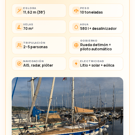
ESLORA
PESO
11,62 m (38′)
10 toneladas
VELAS
AGUA
70 m²
580 l + desalinizador
GOBIERNO
TRIPULACIÓN
Rueda de timón +
2–5 personas
piloto automático
NAVEGACIÓN
ELECTRICIDAD
AIS, radar, plóter
Litio + solar + eólica