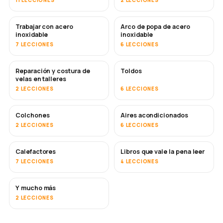
Trabajar con acero
Arco de popa de acero
PRONTO
inoxidable
inoxidable
7 LECCIONES
6 LECCIONES
Reparación y costura de
Toldos
PRONTO
velas en talleres
2 LECCIONES
6 LECCIONES
Colchones
Aires acondicionados
PRONTO
2 LECCIONES
6 LECCIONES
Calefactores
Libros que vale la pena leer
PRONTO
PRONTO
7 LECCIONES
4 LECCIONES
Y mucho más
PRONTO
2 LECCIONES