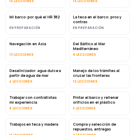
14 LECCIONES
14 LECCIONES
Mi barco: por qué el HR 382
La teca en el barco: pros y
PRONTO
PRONTO
contras
EN PREPARACIÓN
EN PREPARACIÓN
Navegación en Asia
Del Báltico al Mar
PRONTO
PRONTO
Mediterráneo
13 LECCIONES
9 LECCIONES
Desalinizador: agua dulce a
Manejo de los trámites al
PRONTO
partir de agua de mar
cruzar las fronteras
4 LECCIONES
12 LECCIONES
Trabajar con contratistas:
Pintar el barco y rellenar
PRONTO
PRONTO
mi experiencia
orificios en el plástico
9 LECCIONES
5 LECCIONES
Trabajos en teca y madera
Compra y selección de
PRONTO
repuestos, entregas
11 LECCIONES
2 LECCIONES