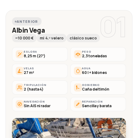
01
ANTERIOR
Albin Vega
~10 000 €
mi 4.º velero
clásico sueco
ESLORA
PESO
8,25 m (27′)
2,3 toneladas
VELAS
AGUA
27 m²
60 l + bidones
TRIPULACIÓN
GOBIERNO
2 (hasta 4)
Caña del timón
NAVEGACIÓN
REPARACIÓN
Sin AIS ni radar
Sencilla y barata