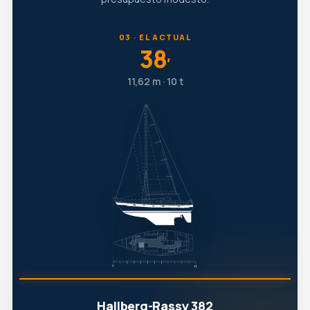
03 · EL ACTUAL
38
′
11,62 m · 10 t
Hallberg-Rassy 382