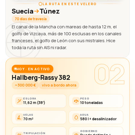
LA RUTA EN ESTE VELERO
Suecia
Túnez
70 días de travesía
El canal de la Mancha con mareas de hasta 12 m, el
golfo de Vizcaya, más de 100 esclusas en los canales
franceses, el golfo de León con sus mistrales. Hice
toda la ruta sin AIS ni radar.
02
HOY · EN ACTIVO
Hallberg-Rassy 382
~300 000 €
vivo a bordo ahora
ESLORA
PESO
11,62 m (38′)
10 toneladas
VELAS
AGUA
70 m²
580 l + desalinizador
GOBIERNO
TRIPULACIÓN