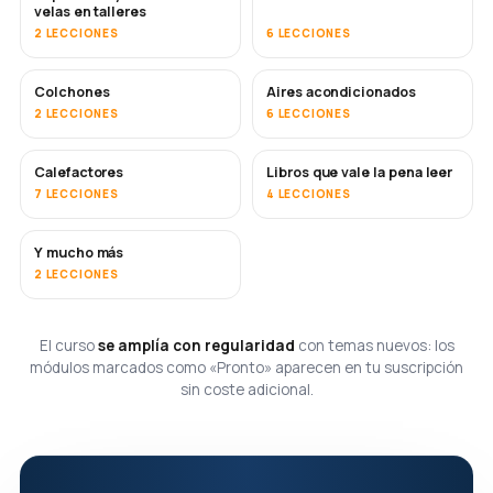
velas en talleres
2 LECCIONES
6 LECCIONES
Colchones
Aires acondicionados
PRONTO
2 LECCIONES
6 LECCIONES
Calefactores
Libros que vale la pena leer
PRONTO
PRONTO
7 LECCIONES
4 LECCIONES
Y mucho más
PRONTO
2 LECCIONES
El curso
se amplía con regularidad
con temas nuevos: los
módulos marcados como «Pronto» aparecen en tu suscripción
sin coste adicional.