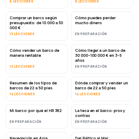
6 LECCIONES
6 LECCIONES
Comprar un barco según
Cómo puedes perder
PRONTO
PRONTO
presupuesto: de 10 000 a 30
mucho dinero
000 €
13 LECCIONES
EN PREPARACIÓN
Cómo vender un barco de
Cómo llegar a un barco de
NUEVO
NUEVO
manera rentable
30 000–100 000 € en 3–5
años
13 LECCIONES
EN PREPARACIÓN
Resumen de los tipos de
Dónde comprar y vender un
PRONTO
PRONTO
barcos de 22 a 50 pies
barco de 22 a 50 pies
14 LECCIONES
14 LECCIONES
Mi barco: por qué el HR 382
La teca en el barco: pros y
PRONTO
PRONTO
contras
EN PREPARACIÓN
EN PREPARACIÓN
Navegación en Asia
Del Báltico al Mar
PRONTO
PRONTO