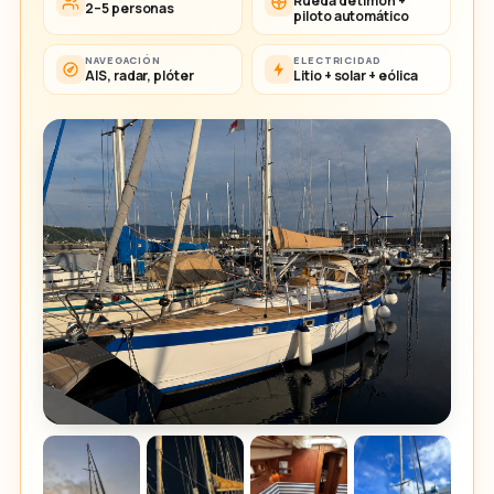
Rueda de timón +
2–5 personas
piloto automático
NAVEGACIÓN
ELECTRICIDAD
AIS, radar, plóter
Litio + solar + eólica