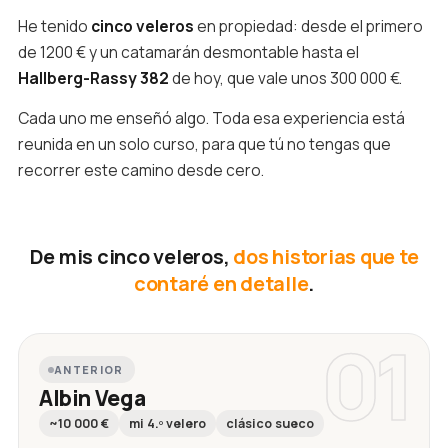
He tenido
cinco veleros
en propiedad: desde el primero
de 1200 € y un catamarán desmontable hasta el
Hallberg-Rassy 382
de hoy, que vale unos 300 000 €.
Cada uno me enseñó algo. Toda esa experiencia está
reunida en un solo curso, para que tú no tengas que
recorrer este camino desde cero.
De mis cinco veleros,
dos historias que te
contaré en detalle
.
01
ANTERIOR
Albin Vega
~10 000 €
mi 4.º velero
clásico sueco