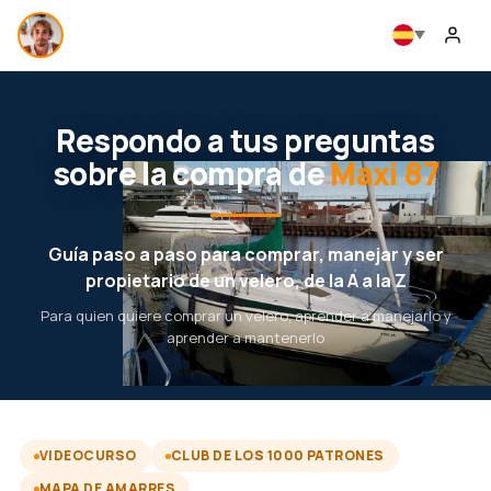
Respondo a tus preguntas
sobre la compra de
Maxi 87
Guía paso a paso para comprar, manejar y ser
propietario de un velero, de la A a la Z
Para quien quiere comprar un velero, aprender a manejarlo y
aprender a mantenerlo
VIDEOCURSO
CLUB DE LOS 1000 PATRONES
MAPA DE AMARRES