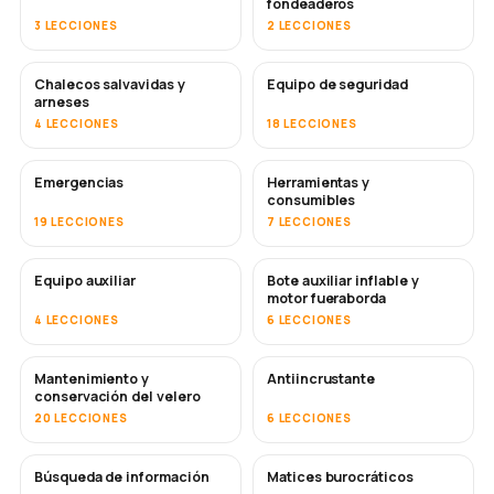
fondeaderos
3 LECCIONES
2 LECCIONES
Chalecos salvavidas y
Equipo de seguridad
arneses
4 LECCIONES
18 LECCIONES
Emergencias
Herramientas y
consumibles
19 LECCIONES
7 LECCIONES
Equipo auxiliar
Bote auxiliar inflable y
motor fueraborda
4 LECCIONES
6 LECCIONES
Mantenimiento y
Antiincrustante
PRONTO
conservación del velero
20 LECCIONES
6 LECCIONES
Búsqueda de información
Matices burocráticos