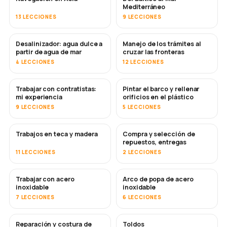
Mediterráneo
13 LECCIONES
9 LECCIONES
Desalinizador: agua dulce a
Manejo de los trámites al
PRONTO
partir de agua de mar
cruzar las fronteras
4 LECCIONES
12 LECCIONES
Trabajar con contratistas:
Pintar el barco y rellenar
PRONTO
PRONTO
mi experiencia
orificios en el plástico
9 LECCIONES
5 LECCIONES
Trabajos en teca y madera
Compra y selección de
PRONTO
repuestos, entregas
11 LECCIONES
2 LECCIONES
Trabajar con acero
Arco de popa de acero
PRONTO
inoxidable
inoxidable
7 LECCIONES
6 LECCIONES
Reparación y costura de
Toldos
PRONTO