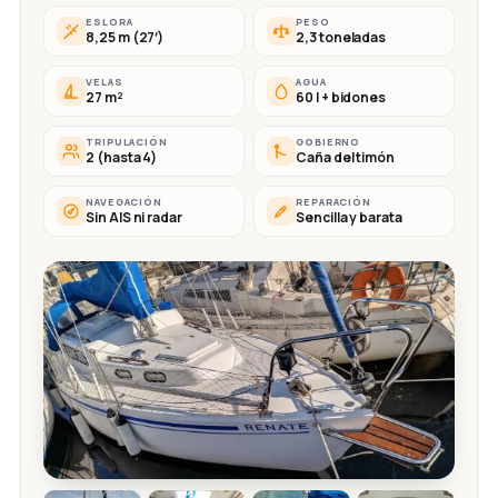
ESLORA
PESO
8,25 m (27′)
2,3 toneladas
VELAS
AGUA
27 m²
60 l + bidones
TRIPULACIÓN
GOBIERNO
2 (hasta 4)
Caña del timón
NAVEGACIÓN
REPARACIÓN
Sin AIS ni radar
Sencilla y barata