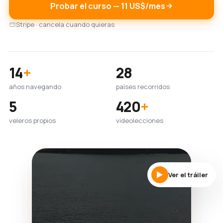
Probar el curso — 11 US$/mes
Stripe · cancela cuando quieras
14
+
28
años navegando
países recorridos
5
420
+
veleros propios
videolecciones
Ver el tráiler