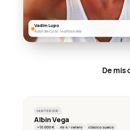
Vadim Lupo
Autor del curso · 14 años a vela
De mis 
ANTERIOR
Albin Vega
~10 000 €
mi 4.º velero
clásico sueco