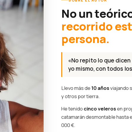
SOBRE EL AUTOR
No un teóric
recorrido es
persona.
«No repito lo que dicen 
yo mismo, con todos los
Llevo más de
10 años
viajando s
y otros por tierra.
He tenido
cinco veleros
en pro
catamarán desmontable hasta 
000 €.