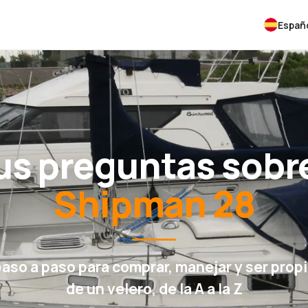
Españ
us preguntas sobre
Shipman 28
paso a paso para comprar, manejar y ser propi
de un velero, de la A a la Z