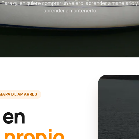
Para quien quiere comprar un velero, aprender a manejarlo y
aprender a mantenerlo
MAPA DE AMARRES
 en
u
propio