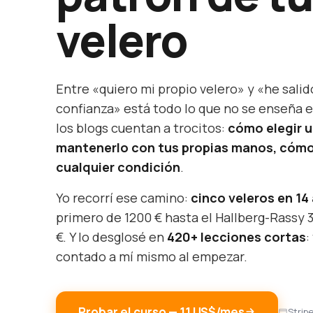
velero
Entre «quiero mi propio velero» y «he salid
confianza» está todo lo que no se enseña e
los blogs cuentan a trocitos:
cómo elegir 
mantenerlo con tus propias manos, cómo
cualquier condición
.
Yo recorrí ese camino:
cinco veleros en 14
primero de 1200 € hasta el Hallberg-Rassy 
€. Y lo desglosé en
420+ lecciones cortas
:
contado a mí mismo al empezar.
Probar el curso — 11 US$/mes
Strip