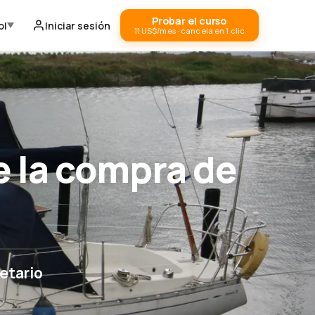
Probar el curso
ol
Iniciar sesión
11 US$/mes · cancela en 1 clic
 la compra de
etario