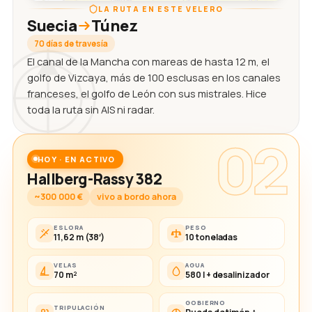
LA RUTA EN ESTE VELERO
Suecia
Túnez
70 días de travesía
El canal de la Mancha con mareas de hasta 12 m, el
golfo de Vizcaya, más de 100 esclusas en los canales
franceses, el golfo de León con sus mistrales. Hice
toda la ruta sin AIS ni radar.
02
HOY · EN ACTIVO
Hallberg-Rassy 382
~300 000 €
vivo a bordo ahora
ESLORA
PESO
11,62 m (38′)
10 toneladas
VELAS
AGUA
70 m²
580 l + desalinizador
GOBIERNO
TRIPULACIÓN