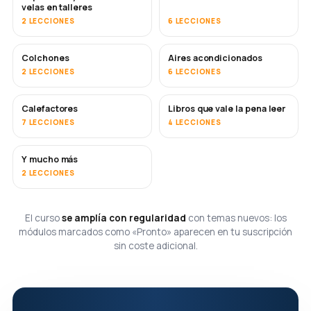
velas en talleres
2 LECCIONES
6 LECCIONES
Colchones
Aires acondicionados
PRONTO
2 LECCIONES
6 LECCIONES
Calefactores
Libros que vale la pena leer
PRONTO
PRONTO
7 LECCIONES
4 LECCIONES
Y mucho más
PRONTO
2 LECCIONES
El curso
se amplía con regularidad
con temas nuevos: los
módulos marcados como «Pronto» aparecen en tu suscripción
sin coste adicional.