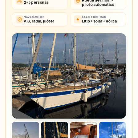
Rueda de timón +
2–5 personas
piloto automático
NAVEGACIÓN
ELECTRICIDAD
AIS, radar, plóter
Litio + solar + eólica