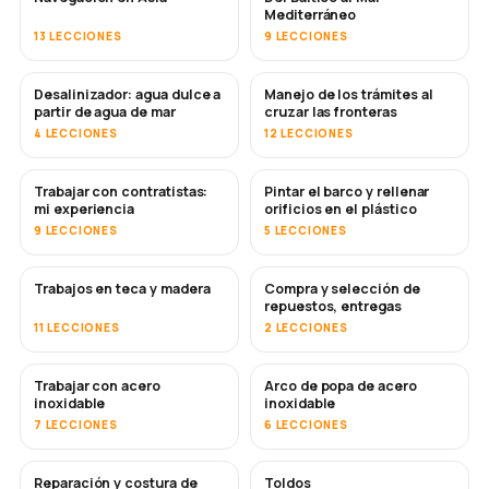
Mediterráneo
13 LECCIONES
9 LECCIONES
Desalinizador: agua dulce a
Manejo de los trámites al
PRONTO
partir de agua de mar
cruzar las fronteras
4 LECCIONES
12 LECCIONES
Trabajar con contratistas:
Pintar el barco y rellenar
PRONTO
PRONTO
mi experiencia
orificios en el plástico
9 LECCIONES
5 LECCIONES
Trabajos en teca y madera
Compra y selección de
PRONTO
repuestos, entregas
11 LECCIONES
2 LECCIONES
Trabajar con acero
Arco de popa de acero
PRONTO
inoxidable
inoxidable
7 LECCIONES
6 LECCIONES
Reparación y costura de
Toldos
PRONTO