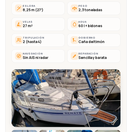
ESLORA
PESO
8,25 m (27′)
2,3 toneladas
VELAS
AGUA
27 m²
60 l + bidones
TRIPULACIÓN
GOBIERNO
2 (hasta 4)
Caña del timón
NAVEGACIÓN
REPARACIÓN
Sin AIS ni radar
Sencilla y barata