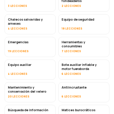
fondeaderos
3 LECCIONES
2 LECCIONES
Chalecos salvavidas y
Equipo de seguridad
arneses
4 LECCIONES
18 LECCIONES
Emergencias
Herramientas y
consumibles
19 LECCIONES
7 LECCIONES
Equipo auxiliar
Bote auxiliar inflable y
motor fueraborda
4 LECCIONES
6 LECCIONES
Mantenimiento y
Antiincrustante
PRONTO
conservación del velero
20 LECCIONES
6 LECCIONES
Búsqueda de información
Matices burocráticos