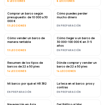
6 LECCIONES
6 LECCIONES
Comprar un barco según
Cómo puedes perder
PRONTO
PRONTO
presupuesto: de 10 000 a 30
mucho dinero
000 €
13 LECCIONES
EN PREPARACIÓN
Cómo vender un barco de
Cómo llegar a un barco de
NUEVO
NUEVO
manera rentable
30 000–100 000 € en 3–5
años
13 LECCIONES
EN PREPARACIÓN
Resumen de los tipos de
Dónde comprar y vender un
PRONTO
PRONTO
barcos de 22 a 50 pies
barco de 22 a 50 pies
14 LECCIONES
14 LECCIONES
Mi barco: por qué el HR 382
La teca en el barco: pros y
PRONTO
PRONTO
contras
EN PREPARACIÓN
EN PREPARACIÓN
Navegación en Asia
Del Báltico al Mar
PRONTO
PRONTO