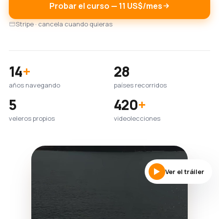
Probar el curso — 11 US$/mes
Stripe · cancela cuando quieras
14
+
28
años navegando
países recorridos
5
420
+
veleros propios
videolecciones
Ver el tráiler