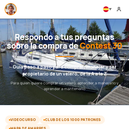
Respondo a tus preguntas
sobre la compra de
Contest 30
Guía paso a paso para comprar, manejar y ser
propietario de un velero, de la A a la Z
Para quien quiere comprar un velero, aprender a manejarlo y
aprender a mantenerlo
VIDEOCURSO
CLUB DE LOS 1000 PATRONES
MAPA DE AMARRES