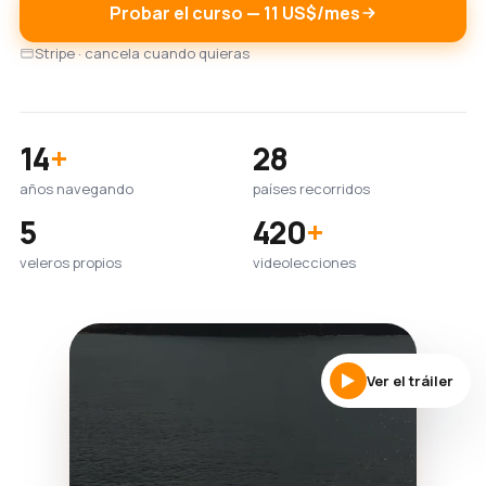
Probar el curso — 11 US$/mes
Stripe · cancela cuando quieras
14
+
28
años navegando
países recorridos
5
420
+
veleros propios
videolecciones
Ver el tráiler