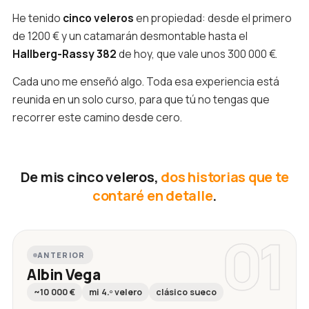
He tenido
cinco veleros
en propiedad: desde el primero
de 1200 € y un catamarán desmontable hasta el
Hallberg-Rassy 382
de hoy, que vale unos 300 000 €.
Cada uno me enseñó algo. Toda esa experiencia está
reunida en un solo curso, para que tú no tengas que
recorrer este camino desde cero.
De mis cinco veleros,
dos historias que te
contaré en detalle
.
01
ANTERIOR
Albin Vega
~10 000 €
mi 4.º velero
clásico sueco