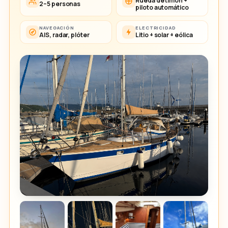
Rueda de timón +
2–5 personas
piloto automático
NAVEGACIÓN
ELECTRICIDAD
AIS, radar, plóter
Litio + solar + eólica