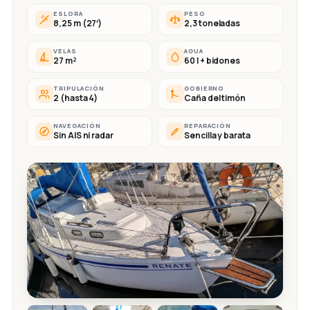
ESLORA
PESO
8,25 m (27′)
2,3 toneladas
VELAS
AGUA
27 m²
60 l + bidones
TRIPULACIÓN
GOBIERNO
2 (hasta 4)
Caña del timón
NAVEGACIÓN
REPARACIÓN
Sin AIS ni radar
Sencilla y barata