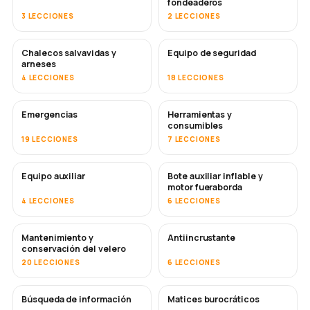
fondeaderos
3 LECCIONES
2 LECCIONES
Chalecos salvavidas y
Equipo de seguridad
arneses
4 LECCIONES
18 LECCIONES
Emergencias
Herramientas y
consumibles
19 LECCIONES
7 LECCIONES
Equipo auxiliar
Bote auxiliar inflable y
motor fueraborda
4 LECCIONES
6 LECCIONES
Mantenimiento y
Antiincrustante
PRONTO
conservación del velero
20 LECCIONES
6 LECCIONES
Búsqueda de información
Matices burocráticos