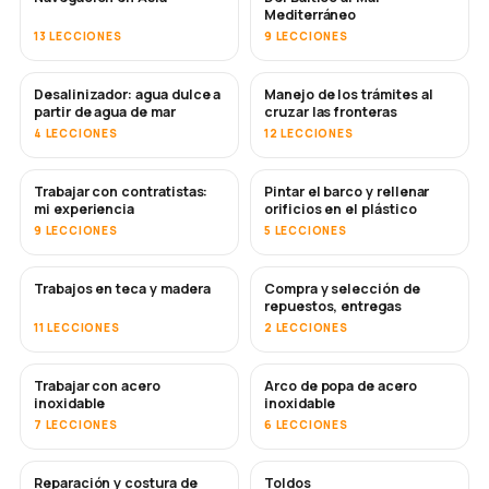
Mediterráneo
13 LECCIONES
9 LECCIONES
Desalinizador: agua dulce a
Manejo de los trámites al
PRONTO
partir de agua de mar
cruzar las fronteras
4 LECCIONES
12 LECCIONES
Trabajar con contratistas:
Pintar el barco y rellenar
PRONTO
PRONTO
mi experiencia
orificios en el plástico
9 LECCIONES
5 LECCIONES
Trabajos en teca y madera
Compra y selección de
PRONTO
repuestos, entregas
11 LECCIONES
2 LECCIONES
Trabajar con acero
Arco de popa de acero
PRONTO
inoxidable
inoxidable
7 LECCIONES
6 LECCIONES
Reparación y costura de
Toldos
PRONTO