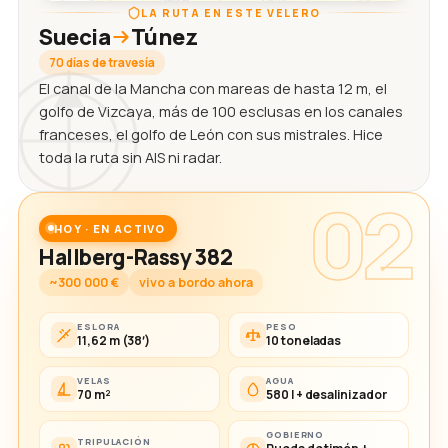
LA RUTA EN ESTE VELERO
Suecia
Túnez
70 días de travesía
El canal de la Mancha con mareas de hasta 12 m, el
golfo de Vizcaya, más de 100 esclusas en los canales
franceses, el golfo de León con sus mistrales. Hice
toda la ruta sin AIS ni radar.
02
HOY · EN ACTIVO
Hallberg-Rassy 382
~300 000 €
vivo a bordo ahora
ESLORA
PESO
11,62 m (38′)
10 toneladas
VELAS
AGUA
70 m²
580 l + desalinizador
GOBIERNO
TRIPULACIÓN