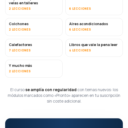
velas en talleres
2 LECCIONES
6 LECCIONES
Colchones
Aires acondicionados
PRONTO
2 LECCIONES
6 LECCIONES
Calefactores
Libros que vale la pena leer
PRONTO
PRONTO
7 LECCIONES
4 LECCIONES
Y mucho más
PRONTO
2 LECCIONES
El curso
se amplía con regularidad
con temas nuevos: los
módulos marcados como «Pronto» aparecen en tu suscripción
sin coste adicional.