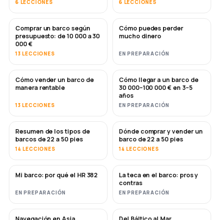
6 LECCIONES
6 LECCIONES
Comprar un barco según
Cómo puedes perder
PRONTO
PRONTO
presupuesto: de 10 000 a 30
mucho dinero
000 €
13 LECCIONES
EN PREPARACIÓN
Cómo vender un barco de
Cómo llegar a un barco de
NUEVO
NUEVO
manera rentable
30 000–100 000 € en 3–5
años
13 LECCIONES
EN PREPARACIÓN
Resumen de los tipos de
Dónde comprar y vender un
PRONTO
PRONTO
barcos de 22 a 50 pies
barco de 22 a 50 pies
14 LECCIONES
14 LECCIONES
Mi barco: por qué el HR 382
La teca en el barco: pros y
PRONTO
PRONTO
contras
EN PREPARACIÓN
EN PREPARACIÓN
Navegación en Asia
Del Báltico al Mar
PRONTO
PRONTO