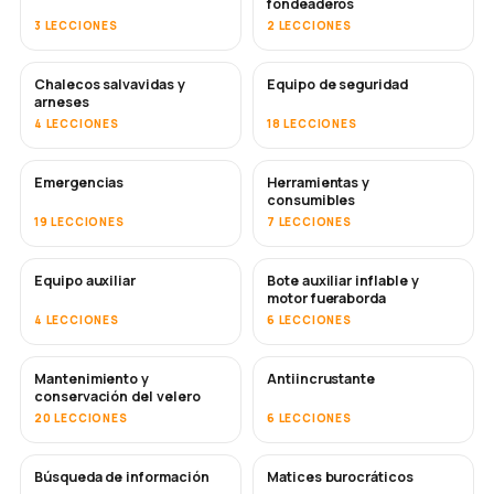
fondeaderos
3 LECCIONES
2 LECCIONES
Chalecos salvavidas y
Equipo de seguridad
arneses
4 LECCIONES
18 LECCIONES
Emergencias
Herramientas y
consumibles
19 LECCIONES
7 LECCIONES
Equipo auxiliar
Bote auxiliar inflable y
motor fueraborda
4 LECCIONES
6 LECCIONES
Mantenimiento y
Antiincrustante
PRONTO
conservación del velero
20 LECCIONES
6 LECCIONES
Búsqueda de información
Matices burocráticos