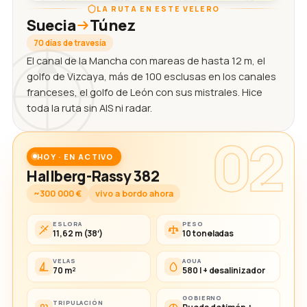
LA RUTA EN ESTE VELERO
Suecia
Túnez
70 días de travesía
El canal de la Mancha con mareas de hasta 12 m, el
golfo de Vizcaya, más de 100 esclusas en los canales
franceses, el golfo de León con sus mistrales. Hice
toda la ruta sin AIS ni radar.
02
HOY · EN ACTIVO
Hallberg-Rassy 382
~300 000 €
vivo a bordo ahora
ESLORA
PESO
11,62 m (38′)
10 toneladas
VELAS
AGUA
70 m²
580 l + desalinizador
GOBIERNO
TRIPULACIÓN