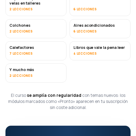
velas en talleres
2 LECCIONES
6 LECCIONES
Colchones
Aires acondicionados
PRONTO
2 LECCIONES
6 LECCIONES
Calefactores
Libros que vale la pena leer
PRONTO
PRONTO
7 LECCIONES
4 LECCIONES
Y mucho más
PRONTO
2 LECCIONES
El curso
se amplía con regularidad
con temas nuevos: los
módulos marcados como «Pronto» aparecen en tu suscripción
sin coste adicional.