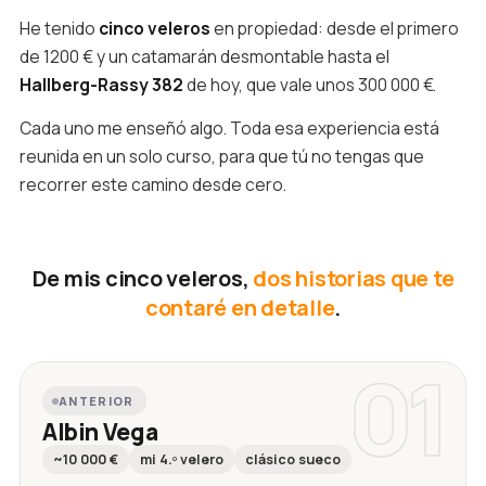
He tenido
cinco veleros
en propiedad: desde el primero
de 1200 € y un catamarán desmontable hasta el
Hallberg-Rassy 382
de hoy, que vale unos 300 000 €.
Cada uno me enseñó algo. Toda esa experiencia está
reunida en un solo curso, para que tú no tengas que
recorrer este camino desde cero.
De mis cinco veleros,
dos historias que te
contaré en detalle
.
01
ANTERIOR
Albin Vega
~10 000 €
mi 4.º velero
clásico sueco