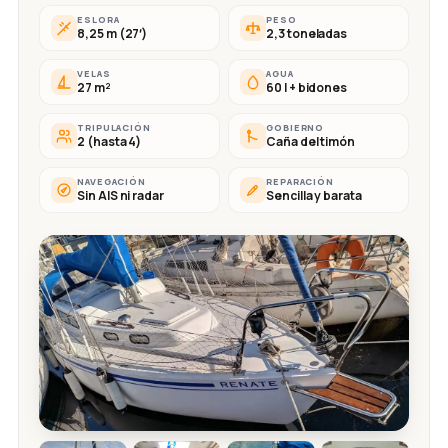
ESLORA
PESO
8,25 m (27′)
2,3 toneladas
VELAS
AGUA
27 m²
60 l + bidones
TRIPULACIÓN
GOBIERNO
2 (hasta 4)
Caña del timón
NAVEGACIÓN
REPARACIÓN
Sin AIS ni radar
Sencilla y barata