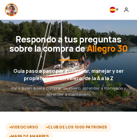
Respondo a tus preguntas
sobre la compra de
Allegro 30
Guía paso a paso para comprar, manejar y ser
propietario de un velero, de la A a la Z
Para quien quiere comprar un velero, aprender a manejarlo y
aprender a mantenerlo
VIDEOCURSO
CLUB DE LOS 1000 PATRONES
MAPA DE AMARRES