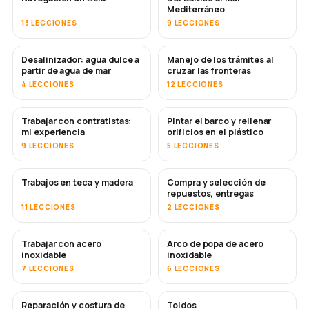
Mediterráneo
13 LECCIONES
9 LECCIONES
Desalinizador: agua dulce a
Manejo de los trámites al
PRONTO
partir de agua de mar
cruzar las fronteras
4 LECCIONES
12 LECCIONES
Trabajar con contratistas:
Pintar el barco y rellenar
PRONTO
PRONTO
mi experiencia
orificios en el plástico
9 LECCIONES
5 LECCIONES
Trabajos en teca y madera
Compra y selección de
PRONTO
repuestos, entregas
11 LECCIONES
2 LECCIONES
Trabajar con acero
Arco de popa de acero
PRONTO
inoxidable
inoxidable
7 LECCIONES
6 LECCIONES
Reparación y costura de
Toldos
PRONTO