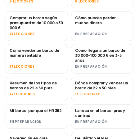
6 LECCIONES
6 LECCIONES
Comprar un barco según
Cómo puedes perder
PRONTO
PRONTO
presupuesto: de 10 000 a 30
mucho dinero
000 €
13 LECCIONES
EN PREPARACIÓN
Cómo vender un barco de
Cómo llegar a un barco de
NUEVO
NUEVO
manera rentable
30 000–100 000 € en 3–5
años
13 LECCIONES
EN PREPARACIÓN
Resumen de los tipos de
Dónde comprar y vender un
PRONTO
PRONTO
barcos de 22 a 50 pies
barco de 22 a 50 pies
14 LECCIONES
14 LECCIONES
Mi barco: por qué el HR 382
La teca en el barco: pros y
PRONTO
PRONTO
contras
EN PREPARACIÓN
EN PREPARACIÓN
Navegación en Asia
Del Báltico al Mar
PRONTO
PRONTO