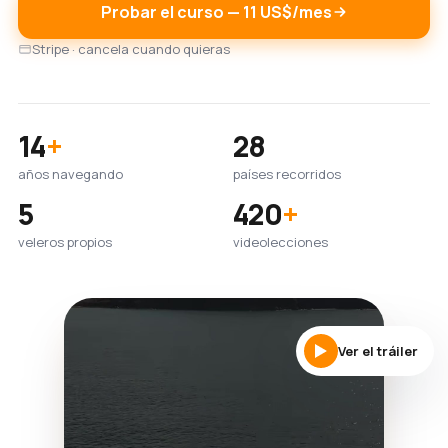
Probar el curso — 11 US$/mes
Stripe · cancela cuando quieras
14
+
28
años navegando
países recorridos
5
420
+
veleros propios
videolecciones
Ver el tráiler