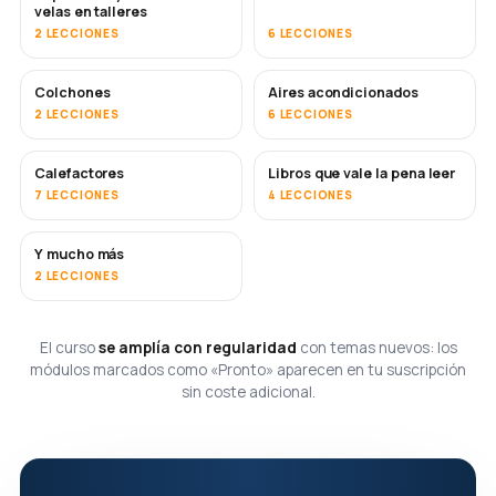
velas en talleres
2 LECCIONES
6 LECCIONES
Colchones
Aires acondicionados
PRONTO
2 LECCIONES
6 LECCIONES
Calefactores
Libros que vale la pena leer
PRONTO
PRONTO
7 LECCIONES
4 LECCIONES
Y mucho más
PRONTO
2 LECCIONES
El curso
se amplía con regularidad
con temas nuevos: los
módulos marcados como «Pronto» aparecen en tu suscripción
sin coste adicional.