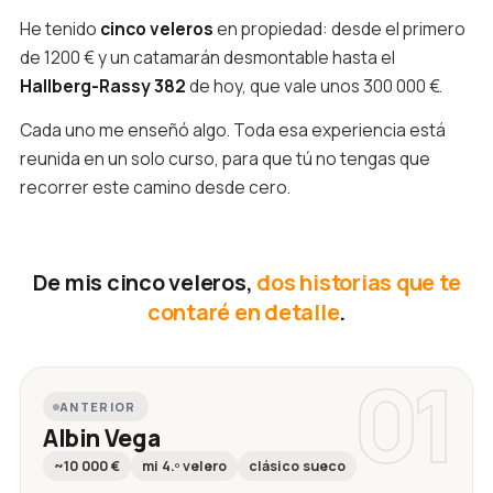
He tenido
cinco veleros
en propiedad: desde el primero
de 1200 € y un catamarán desmontable hasta el
Hallberg-Rassy 382
de hoy, que vale unos 300 000 €.
Cada uno me enseñó algo. Toda esa experiencia está
reunida en un solo curso, para que tú no tengas que
recorrer este camino desde cero.
De mis cinco veleros,
dos historias que te
contaré en detalle
.
01
ANTERIOR
Albin Vega
~10 000 €
mi 4.º velero
clásico sueco