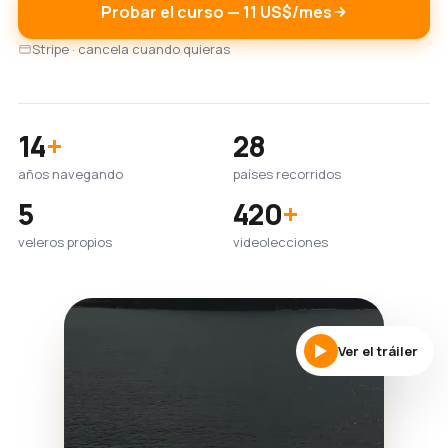
Probar el curso — 11 US$/mes
Stripe · cancela cuando quieras
14
+
28
años navegando
países recorridos
5
420
+
veleros propios
videolecciones
Ver el tráiler