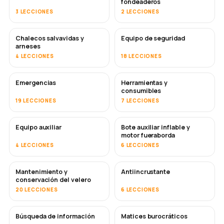
fondeaderos
3 LECCIONES
2 LECCIONES
Chalecos salvavidas y
Equipo de seguridad
arneses
4 LECCIONES
18 LECCIONES
Emergencias
Herramientas y
consumibles
19 LECCIONES
7 LECCIONES
Equipo auxiliar
Bote auxiliar inflable y
motor fueraborda
4 LECCIONES
6 LECCIONES
Mantenimiento y
Antiincrustante
PRONTO
conservación del velero
20 LECCIONES
6 LECCIONES
Búsqueda de información
Matices burocráticos