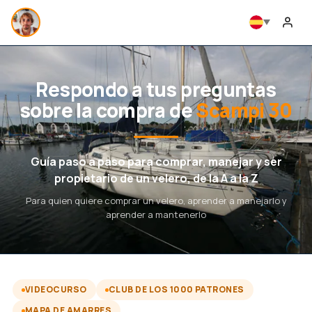
Respondo a tus preguntas
sobre la compra de
Scampi 30
Guía paso a paso para comprar, manejar y ser
propietario de un velero, de la A a la Z
Para quien quiere comprar un velero, aprender a manejarlo y
aprender a mantenerlo
VIDEOCURSO
CLUB DE LOS 1000 PATRONES
MAPA DE AMARRES