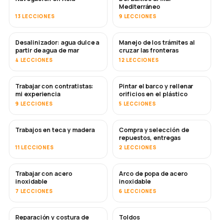
Mediterráneo
13 LECCIONES
9 LECCIONES
Desalinizador: agua dulce a
Manejo de los trámites al
PRONTO
partir de agua de mar
cruzar las fronteras
4 LECCIONES
12 LECCIONES
Trabajar con contratistas:
Pintar el barco y rellenar
PRONTO
PRONTO
mi experiencia
orificios en el plástico
9 LECCIONES
5 LECCIONES
Trabajos en teca y madera
Compra y selección de
PRONTO
repuestos, entregas
11 LECCIONES
2 LECCIONES
Trabajar con acero
Arco de popa de acero
PRONTO
inoxidable
inoxidable
7 LECCIONES
6 LECCIONES
Reparación y costura de
Toldos
PRONTO