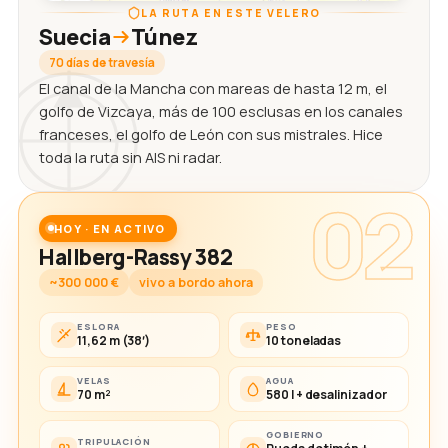
LA RUTA EN ESTE VELERO
Suecia
Túnez
70 días de travesía
El canal de la Mancha con mareas de hasta 12 m, el
golfo de Vizcaya, más de 100 esclusas en los canales
franceses, el golfo de León con sus mistrales. Hice
toda la ruta sin AIS ni radar.
02
HOY · EN ACTIVO
Hallberg-Rassy 382
~300 000 €
vivo a bordo ahora
ESLORA
PESO
11,62 m (38′)
10 toneladas
VELAS
AGUA
70 m²
580 l + desalinizador
GOBIERNO
TRIPULACIÓN