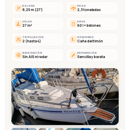
ESLORA
PESO
8,25 m (27′)
2,3 toneladas
VELAS
AGUA
27 m²
60 l + bidones
TRIPULACIÓN
GOBIERNO
2 (hasta 4)
Caña del timón
NAVEGACIÓN
REPARACIÓN
Sin AIS ni radar
Sencilla y barata