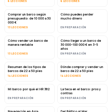
6 LECCIONES
6 LECCIONES
Comprar un barco según
Cómo puedes perder
PRONTO
PRONTO
presupuesto: de 10 000 a 30
mucho dinero
000 €
13 LECCIONES
EN PREPARACIÓN
Cómo vender un barco de
Cómo llegar a un barco de
NUEVO
NUEVO
manera rentable
30 000–100 000 € en 3–5
años
13 LECCIONES
EN PREPARACIÓN
Resumen de los tipos de
Dónde comprar y vender un
PRONTO
PRONTO
barcos de 22 a 50 pies
barco de 22 a 50 pies
14 LECCIONES
14 LECCIONES
Mi barco: por qué el HR 382
La teca en el barco: pros y
PRONTO
PRONTO
contras
EN PREPARACIÓN
EN PREPARACIÓN
Navegación en Asia
Del Báltico al Mar
PRONTO
PRONTO