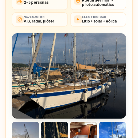
Rueda de timón +
2–5 personas
piloto automático
NAVEGACIÓN
ELECTRICIDAD
AIS, radar, plóter
Litio + solar + eólica