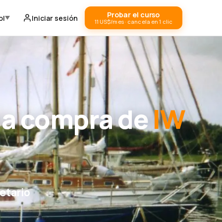
Probar el curso
ol
Iniciar sesión
11 US$/mes · cancela en 1 clic
la compra de
IW
etario