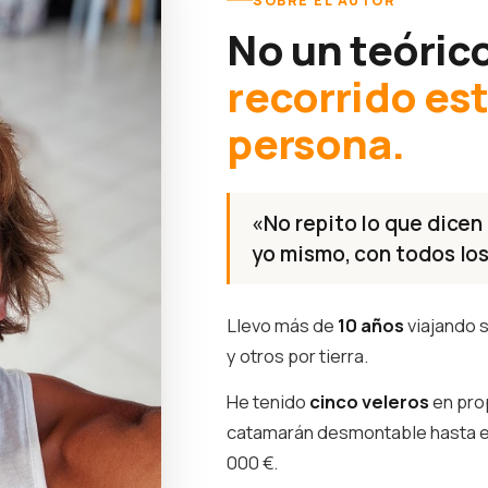
SOBRE EL AUTOR
No un teóric
recorrido es
persona.
«No repito lo que dicen 
yo mismo, con todos los
Llevo más de
10 años
viajando s
y otros por tierra.
He tenido
cinco veleros
en pro
catamarán desmontable hasta 
000 €.