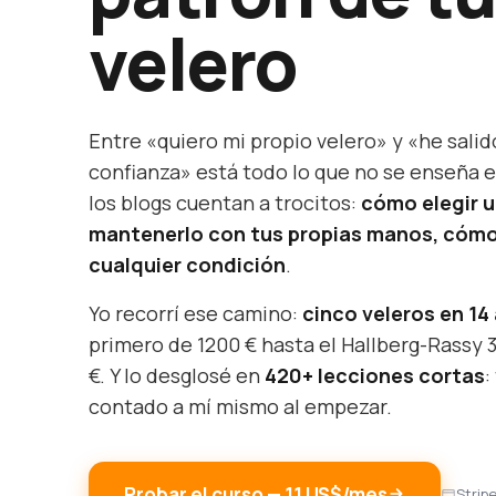
velero
Entre «quiero mi propio velero» y «he salid
confianza» está todo lo que no se enseña e
los blogs cuentan a trocitos:
cómo elegir 
mantenerlo con tus propias manos, cómo
cualquier condición
.
Yo recorrí ese camino:
cinco veleros en 14
primero de 1200 € hasta el Hallberg-Rassy 
€. Y lo desglosé en
420+ lecciones cortas
:
contado a mí mismo al empezar.
Probar el curso — 11 US$/mes
Strip