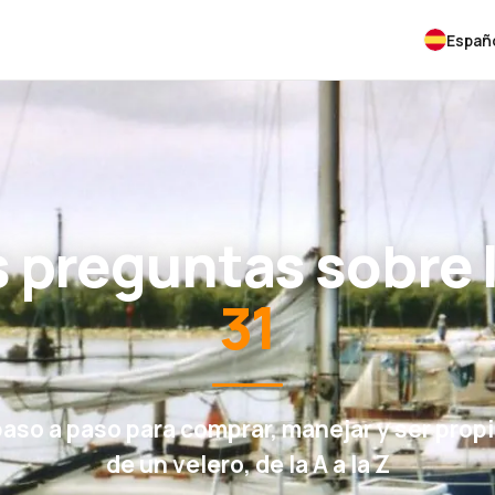
Españ
 preguntas sobre 
31
paso a paso para comprar, manejar y ser propi
de un velero, de la A a la Z