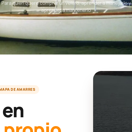
Para quien quiere comprar un velero, aprender a manejarlo y
aprender a mantenerlo
MAPA DE AMARRES
 en
u
propio