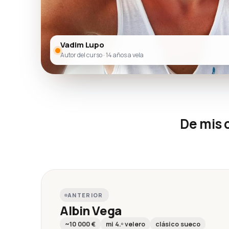
Vadim Lupo
Autor del curso · 14 años a vela
De mis 
ANTERIOR
Albin Vega
~10 000 €
mi 4.º velero
clásico sueco