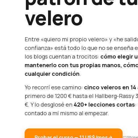
velero
Entre «quiero mi propio velero» y «he salid
confianza» está todo lo que no se enseña e
los blogs cuentan a trocitos:
cómo elegir 
mantenerlo con tus propias manos, cómo
cualquier condición
.
Yo recorrí ese camino:
cinco veleros en 14
primero de 1200 € hasta el Hallberg-Rassy 
€. Y lo desglosé en
420+ lecciones cortas
:
contado a mí mismo al empezar.
Probar el curso — 11 US$/mes
Strip