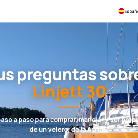
Españ
us preguntas sobre
Linjett 30
paso a paso para comprar, manejar y ser propi
de un velero, de la A a la Z