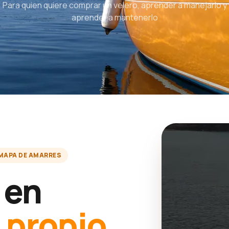
Para quien quiere comprar un velero, aprender a manejarlo y
aprender a mantenerlo
MAPA DE AMARRES
 en
u
propio