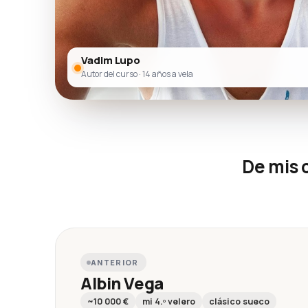
Vadim Lupo
Autor del curso · 14 años a vela
De mis 
ANTERIOR
Albin Vega
~10 000 €
mi 4.º velero
clásico sueco