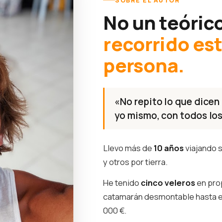
SOBRE EL AUTOR
No un teóric
recorrido es
persona.
«No repito lo que dicen 
yo mismo, con todos los
Llevo más de
10 años
viajando s
y otros por tierra.
He tenido
cinco veleros
en pro
catamarán desmontable hasta 
000 €.