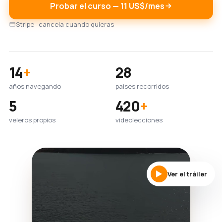
Probar el curso — 11 US$/mes
Stripe · cancela cuando quieras
14
+
28
años navegando
países recorridos
5
420
+
veleros propios
videolecciones
Ver el tráiler