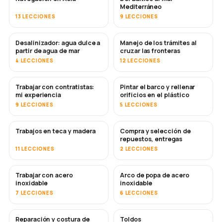
Mediterráneo
13 LECCIONES
9 LECCIONES
Desalinizador: agua dulce a
Manejo de los trámites al
PRONTO
partir de agua de mar
cruzar las fronteras
4 LECCIONES
12 LECCIONES
Trabajar con contratistas:
Pintar el barco y rellenar
PRONTO
PRONTO
mi experiencia
orificios en el plástico
9 LECCIONES
5 LECCIONES
Trabajos en teca y madera
Compra y selección de
PRONTO
repuestos, entregas
11 LECCIONES
2 LECCIONES
Trabajar con acero
Arco de popa de acero
PRONTO
inoxidable
inoxidable
7 LECCIONES
6 LECCIONES
Reparación y costura de
Toldos
PRONTO