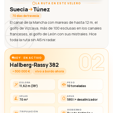
LA RUTA EN ESTE VELERO
Suecia
Túnez
70 días de travesía
El canal de la Mancha con mareas de hasta 12 m, el
golfo de Vizcaya, más de 100 esclusas en los canales
franceses, el golfo de León con sus mistrales. Hice
toda la ruta sin AIS ni radar.
02
HOY · EN ACTIVO
Hallberg-Rassy 382
~300 000 €
vivo a bordo ahora
ESLORA
PESO
11,62 m (38′)
10 toneladas
VELAS
AGUA
70 m²
580 l + desalinizador
GOBIERNO
TRIPULACIÓN