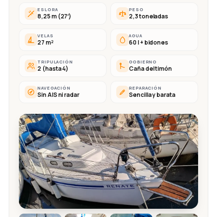
ESLORA
PESO
8,25 m (27′)
2,3 toneladas
VELAS
AGUA
27 m²
60 l + bidones
TRIPULACIÓN
GOBIERNO
2 (hasta 4)
Caña del timón
NAVEGACIÓN
REPARACIÓN
Sin AIS ni radar
Sencilla y barata