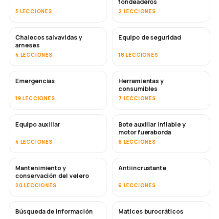
fondeaderos
3 LECCIONES
2 LECCIONES
Chalecos salvavidas y
Equipo de seguridad
arneses
4 LECCIONES
18 LECCIONES
Emergencias
Herramientas y
consumibles
19 LECCIONES
7 LECCIONES
Equipo auxiliar
Bote auxiliar inflable y
motor fueraborda
4 LECCIONES
6 LECCIONES
Mantenimiento y
Antiincrustante
PRONTO
conservación del velero
20 LECCIONES
6 LECCIONES
Búsqueda de información
Matices burocráticos