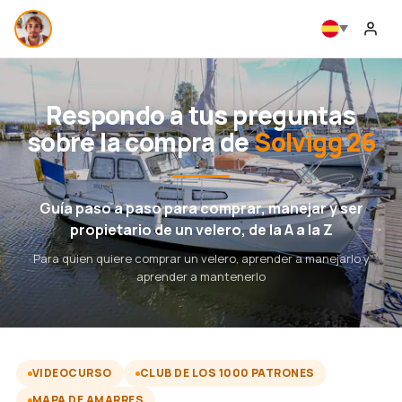
Respondo a tus preguntas
sobre la compra de
Solvigg 26
Guía paso a paso para comprar, manejar y ser
propietario de un velero, de la A a la Z
Para quien quiere comprar un velero, aprender a manejarlo y
aprender a mantenerlo
VIDEOCURSO
CLUB DE LOS 1000 PATRONES
MAPA DE AMARRES