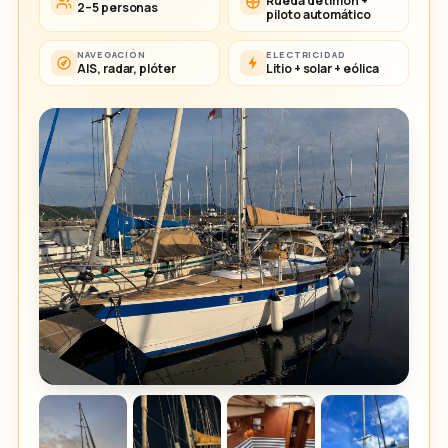
Rueda de timón +
2–5 personas
piloto automático
NAVEGACIÓN
ELECTRICIDAD
AIS, radar, plóter
Litio + solar + eólica