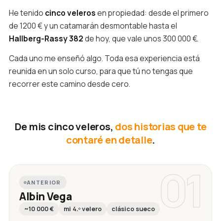
He tenido
cinco veleros
en propiedad: desde el primero
de 1200 € y un catamarán desmontable hasta el
Hallberg-Rassy 382
de hoy, que vale unos 300 000 €.
Cada uno me enseñó algo. Toda esa experiencia está
reunida en un solo curso, para que tú no tengas que
recorrer este camino desde cero.
De mis cinco veleros,
dos historias que te
contaré en detalle
.
01
ANTERIOR
Albin Vega
~10 000 €
mi 4.º velero
clásico sueco