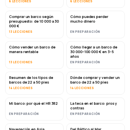
6 LECCIONES
6 LECCIONES
Comprar un barco según
Cómo puedes perder
PRONTO
PRONTO
presupuesto: de 10 000 a 30
mucho dinero
000 €
13 LECCIONES
EN PREPARACIÓN
Cómo vender un barco de
Cómo llegar a un barco de
NUEVO
NUEVO
manera rentable
30 000–100 000 € en 3–5
años
13 LECCIONES
EN PREPARACIÓN
Resumen de los tipos de
Dónde comprar y vender un
PRONTO
PRONTO
barcos de 22 a 50 pies
barco de 22 a 50 pies
14 LECCIONES
14 LECCIONES
Mi barco: por qué el HR 382
La teca en el barco: pros y
PRONTO
PRONTO
contras
EN PREPARACIÓN
EN PREPARACIÓN
Navegación en Asia
Del Báltico al Mar
PRONTO
PRONTO