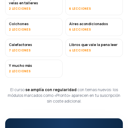
velas en talleres
2 LECCIONES
6 LECCIONES
Colchones
Aires acondicionados
PRONTO
2 LECCIONES
6 LECCIONES
Calefactores
Libros que vale la pena leer
PRONTO
PRONTO
7 LECCIONES
4 LECCIONES
Y mucho más
PRONTO
2 LECCIONES
El curso
se amplía con regularidad
con temas nuevos: los
módulos marcados como «Pronto» aparecen en tu suscripción
sin coste adicional.