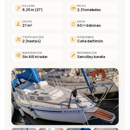
ESLORA
PESO
8,25 m (27′)
2,3 toneladas
VELAS
AGUA
27 m²
60 l + bidones
TRIPULACIÓN
GOBIERNO
2 (hasta 4)
Caña del timón
NAVEGACIÓN
REPARACIÓN
Sin AIS ni radar
Sencilla y barata