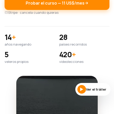
Probar el curso — 11 US$/mes
Stripe · cancela cuando quieras
14
+
28
años navegando
países recorridos
5
420
+
veleros propios
videolecciones
Ver el tráiler