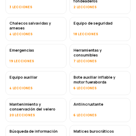
fondeaderos
3 LECCIONES
2 LECCIONES
Chalecos salvavidas y
Equipo de seguridad
arneses
4 LECCIONES
18 LECCIONES
Emergencias
Herramientas y
consumibles
19 LECCIONES
7 LECCIONES
Equipo auxiliar
Bote auxiliar inflable y
motor fueraborda
4 LECCIONES
6 LECCIONES
Mantenimiento y
Antiincrustante
PRONTO
conservación del velero
20 LECCIONES
6 LECCIONES
Búsqueda de información
Matices burocráticos