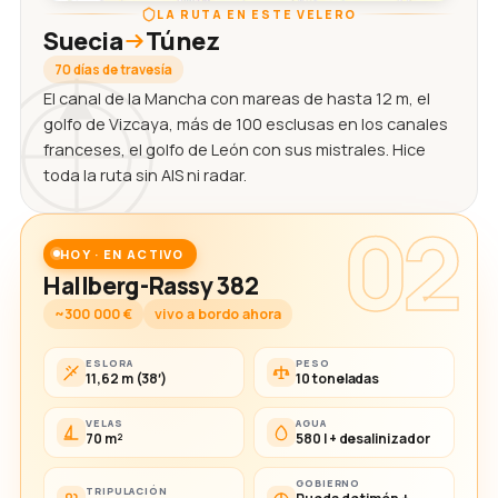
LA RUTA EN ESTE VELERO
Suecia
Túnez
70 días de travesía
El canal de la Mancha con mareas de hasta 12 m, el
golfo de Vizcaya, más de 100 esclusas en los canales
franceses, el golfo de León con sus mistrales. Hice
toda la ruta sin AIS ni radar.
02
HOY · EN ACTIVO
Hallberg-Rassy 382
~300 000 €
vivo a bordo ahora
ESLORA
PESO
11,62 m (38′)
10 toneladas
VELAS
AGUA
70 m²
580 l + desalinizador
GOBIERNO
TRIPULACIÓN