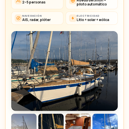
Rueda de timón +
2–5 personas
piloto automático
NAVEGACIÓN
ELECTRICIDAD
AIS, radar, plóter
Litio + solar + eólica