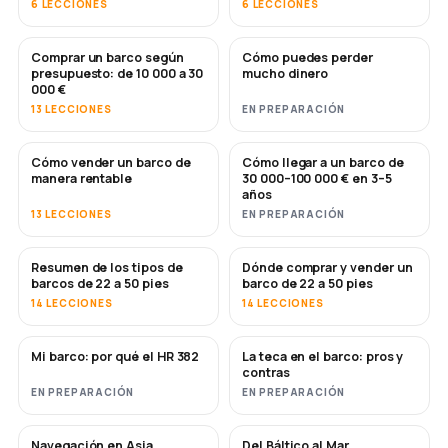
6 LECCIONES
6 LECCIONES
Comprar un barco según
Cómo puedes perder
PRONTO
PRONTO
presupuesto: de 10 000 a 30
mucho dinero
000 €
13 LECCIONES
EN PREPARACIÓN
Cómo vender un barco de
Cómo llegar a un barco de
NUEVO
NUEVO
manera rentable
30 000–100 000 € en 3–5
años
13 LECCIONES
EN PREPARACIÓN
Resumen de los tipos de
Dónde comprar y vender un
PRONTO
PRONTO
barcos de 22 a 50 pies
barco de 22 a 50 pies
14 LECCIONES
14 LECCIONES
Mi barco: por qué el HR 382
La teca en el barco: pros y
PRONTO
PRONTO
contras
EN PREPARACIÓN
EN PREPARACIÓN
Navegación en Asia
Del Báltico al Mar
PRONTO
PRONTO