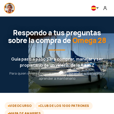
Respondo a tus preguntas
sobre la compra de
Omega 28
Guía paso a paso para comprar, manejar y ser
propietario de un velero, de la A a la Z
Para quien quiere comprar un velero, aprender a manejarlo y
aprender a mantenerlo
VIDEOCURSO
CLUB DE LOS 1000 PATRONES
MAPA DE AMARRES