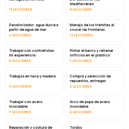
Mediterráneo
13 LECCIONES
9 LECCIONES
Desalinizador: agua dulce a
Manejo de los trámites al
PRONTO
partir de agua de mar
cruzar las fronteras
4 LECCIONES
12 LECCIONES
Trabajar con contratistas:
Pintar el barco y rellenar
PRONTO
PRONTO
mi experiencia
orificios en el plástico
9 LECCIONES
5 LECCIONES
Trabajos en teca y madera
Compra y selección de
PRONTO
repuestos, entregas
11 LECCIONES
2 LECCIONES
Trabajar con acero
Arco de popa de acero
PRONTO
inoxidable
inoxidable
7 LECCIONES
6 LECCIONES
Reparación y costura de
Toldos
PRONTO