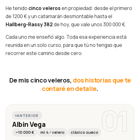
He tenido
cinco veleros
en propiedad: desde el primero
de 1200 € y un catamarán desmontable hasta el
Hallberg-Rassy 382
de hoy, que vale unos 300 000 €.
Cada uno me enseñó algo. Toda esa experiencia está
reunida en un solo curso, para que tú no tengas que
recorrer este camino desde cero.
De mis cinco veleros,
dos historias que te
contaré en detalle
.
01
ANTERIOR
Albin Vega
~10 000 €
mi 4.º velero
clásico sueco