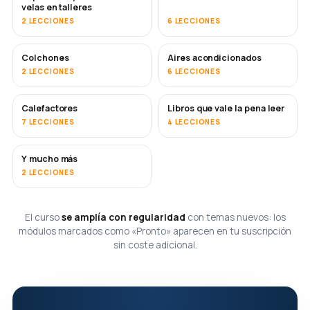
velas en talleres
2 LECCIONES
6 LECCIONES
Colchones
Aires acondicionados
PRONTO
2 LECCIONES
6 LECCIONES
Calefactores
Libros que vale la pena leer
PRONTO
PRONTO
7 LECCIONES
4 LECCIONES
Y mucho más
PRONTO
2 LECCIONES
El curso
se amplía con regularidad
con temas nuevos: los
módulos marcados como «Pronto» aparecen en tu suscripción
sin coste adicional.