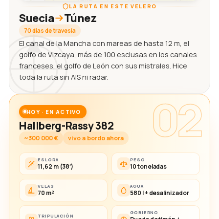
LA RUTA EN ESTE VELERO
Suecia
Túnez
70 días de travesía
El canal de la Mancha con mareas de hasta 12 m, el
golfo de Vizcaya, más de 100 esclusas en los canales
franceses, el golfo de León con sus mistrales. Hice
toda la ruta sin AIS ni radar.
02
HOY · EN ACTIVO
Hallberg-Rassy 382
~300 000 €
vivo a bordo ahora
ESLORA
PESO
11,62 m (38′)
10 toneladas
VELAS
AGUA
70 m²
580 l + desalinizador
GOBIERNO
TRIPULACIÓN