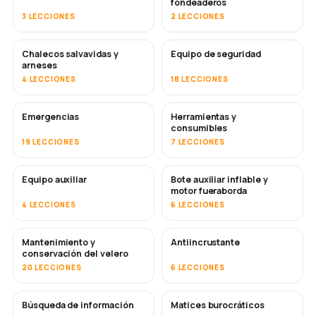
fondeaderos
3 LECCIONES
2 LECCIONES
Chalecos salvavidas y
Equipo de seguridad
arneses
4 LECCIONES
18 LECCIONES
Emergencias
Herramientas y
consumibles
19 LECCIONES
7 LECCIONES
Equipo auxiliar
Bote auxiliar inflable y
motor fueraborda
4 LECCIONES
6 LECCIONES
Mantenimiento y
Antiincrustante
PRONTO
conservación del velero
20 LECCIONES
6 LECCIONES
Búsqueda de información
Matices burocráticos