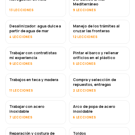
Mediterráneo
13 LECCIONES
9 LECCIONES
Desalinizador: agua dulce a
Manejo de los trámites al
PRONTO
partir de agua de mar
cruzar las fronteras
4 LECCIONES
12 LECCIONES
Trabajar con contratistas:
Pintar el barco y rellenar
PRONTO
PRONTO
mi experiencia
orificios en el plástico
9 LECCIONES
5 LECCIONES
Trabajos en teca y madera
Compra y selección de
PRONTO
repuestos, entregas
11 LECCIONES
2 LECCIONES
Trabajar con acero
Arco de popa de acero
PRONTO
inoxidable
inoxidable
7 LECCIONES
6 LECCIONES
Reparación y costura de
Toldos
PRONTO