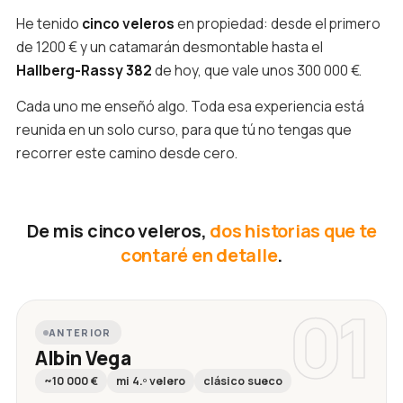
He tenido
cinco veleros
en propiedad: desde el primero
de 1200 € y un catamarán desmontable hasta el
Hallberg-Rassy 382
de hoy, que vale unos 300 000 €.
Cada uno me enseñó algo. Toda esa experiencia está
reunida en un solo curso, para que tú no tengas que
recorrer este camino desde cero.
De mis cinco veleros,
dos historias que te
contaré en detalle
.
01
ANTERIOR
Albin Vega
~10 000 €
mi 4.º velero
clásico sueco