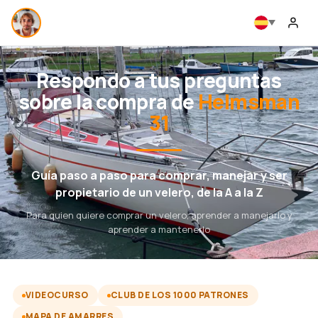
Respondo a tus preguntas
sobre la compra de
Helmsman
31
Guía paso a paso para comprar, manejar y ser
propietario de un velero, de la A a la Z
Para quien quiere comprar un velero, aprender a manejarlo y
aprender a mantenerlo
VIDEOCURSO
CLUB DE LOS 1000 PATRONES
MAPA DE AMARRES