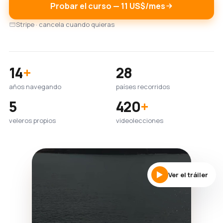
Probar el curso — 11 US$/mes
Stripe · cancela cuando quieras
14
+
28
años navegando
países recorridos
5
420
+
veleros propios
videolecciones
Ver el tráiler