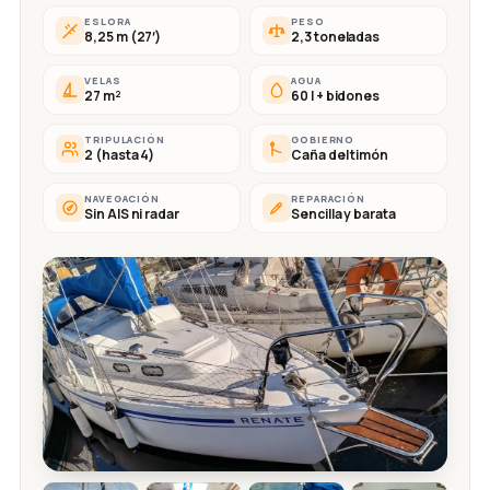
ESLORA
PESO
8,25 m (27′)
2,3 toneladas
VELAS
AGUA
27 m²
60 l + bidones
TRIPULACIÓN
GOBIERNO
2 (hasta 4)
Caña del timón
NAVEGACIÓN
REPARACIÓN
Sin AIS ni radar
Sencilla y barata