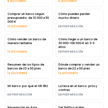
6 LECCIONES
6 LECCIONES
Comprar un barco según
Cómo puedes perder
PRONTO
PRONTO
presupuesto: de 10 000 a 30
mucho dinero
000 €
13 LECCIONES
EN PREPARACIÓN
Cómo vender un barco de
Cómo llegar a un barco de
NUEVO
NUEVO
manera rentable
30 000–100 000 € en 3–5
años
13 LECCIONES
EN PREPARACIÓN
Resumen de los tipos de
Dónde comprar y vender un
PRONTO
PRONTO
barcos de 22 a 50 pies
barco de 22 a 50 pies
14 LECCIONES
14 LECCIONES
Mi barco: por qué el HR 382
La teca en el barco: pros y
PRONTO
PRONTO
contras
EN PREPARACIÓN
EN PREPARACIÓN
Navegación en Asia
Del Báltico al Mar
PRONTO
PRONTO