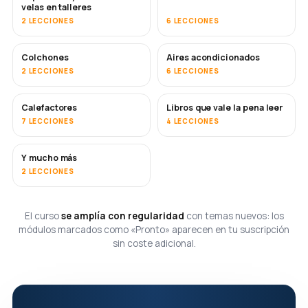
velas en talleres
2 LECCIONES
6 LECCIONES
Colchones
Aires acondicionados
PRONTO
2 LECCIONES
6 LECCIONES
Calefactores
Libros que vale la pena leer
PRONTO
PRONTO
7 LECCIONES
4 LECCIONES
Y mucho más
PRONTO
2 LECCIONES
El curso
se amplía con regularidad
con temas nuevos: los
módulos marcados como «Pronto» aparecen en tu suscripción
sin coste adicional.