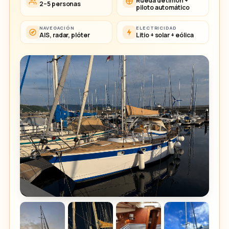
Rueda de timón +
2–5 personas
piloto automático
NAVEGACIÓN
ELECTRICIDAD
AIS, radar, plóter
Litio + solar + eólica