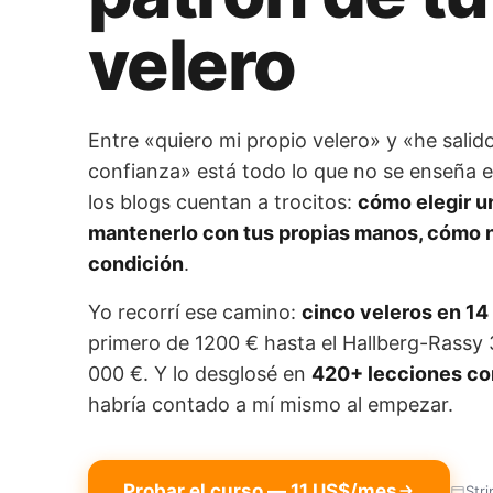
velero
Entre «quiero mi propio velero» y «he salid
confianza» está todo lo que no se enseña e
los blogs cuentan a trocitos:
cómo elegir u
mantenerlo con tus propias manos, cómo 
condición
.
Yo recorrí ese camino:
cinco veleros en 14
primero de 1200 € hasta el Hallberg-Rassy
000 €. Y lo desglosé en
420+ lecciones co
habría contado a mí mismo al empezar.
Probar el curso — 11 US$/mes
Str