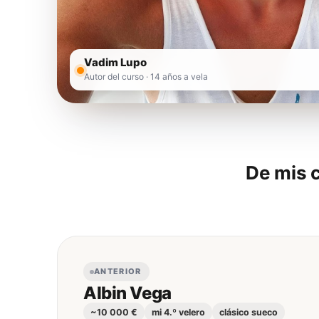
Vadim Lupo
Autor del curso · 14 años a vela
De mis c
ANTERIOR
Albin Vega
~10 000 €
mi 4.º velero
clásico sueco