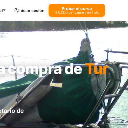
Probar el curso
ol
Iniciar sesión
11 US$/mes · cancela en 1 clic
la compra de
Tur
etario de