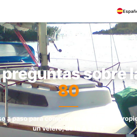
Españ
 preguntas sobre 
80
o a paso para comprar, manejar y ser propi
un velero, de la A a la Z