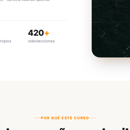
420
+
ropios
videolecciones
POR QUÉ ESTE CURSO