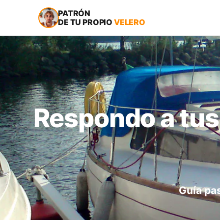
PATRÓN
DE TU PROPIO
VELERO
Respondo a tus
Guía pas